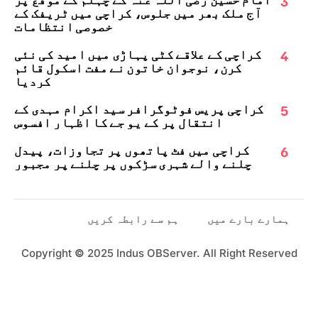
3
آج ملک بھر میں جلوس، کراچی میں ٹریفک کے
خصوصی انتظامات
4
کراچی کے علاقے کٹی پہاڑی میں امید کی نئی
کرن، نوجوان خاتون نے مفت اسکول قائم
کردیا
5
کراچی پریس فوٹوگرافر سید اکرام مہدی کے
انتقال پر کے یو جے کا اظہارِ افسوس
6
کراچی میں فٹ پاتھوں پر تجاوزات، پیدل
چلنے والے شہری سڑکوں پر چلنے پر مجبور
ہمارے بارے میں
ہم سے رابطہ کریں
Copyright
©
2025 Indus OBServer. All Right Reserved