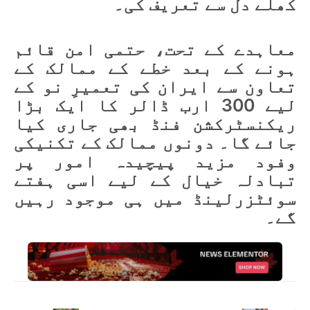
کھلے دل سے تعریف کی۔
معاہدے کے تحت، حتمی امن قائم
ہونے کے بعد خطے کے ممالک کے
تعاون سے ایران کی تعمیرِ نو کے
لیے 300 ارب ڈالر کا ایک بڑا
ریکنسٹرکشن فنڈ بھی جاری کیا
جائے گا۔ دونوں ممالک کے تکنیکی
وفود مزید پیچیدہ امور پر
تبادلہ خیال کے لیے اسی ہفتے
سوئٹزرلینڈ میں ہی موجود رہیں
گے۔