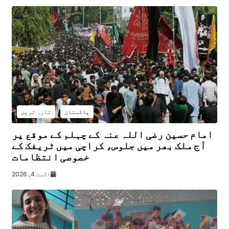
پاکستان
تازہ ترین
امام حسین رضی اللہ عنہ کے چہلم کے موقع پر
آج ملک بھر میں جلوس، کراچی میں ٹریفک کے
خصوصی انتظامات
اگست 4, 2026