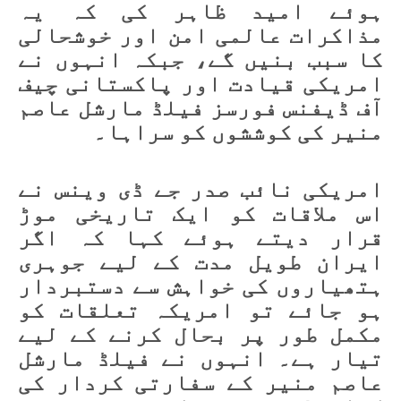
ہوئے امید ظاہر کی کہ یہ
مذاکرات عالمی امن اور خوشحالی
کا سبب بنیں گے، جبکہ انہوں نے
امریکی قیادت اور پاکستانی چیف
آف ڈیفنس فورسز فیلڈ مارشل عاصم
منیر کی کوششوں کو سراہا۔
امریکی نائب صدر جے ڈی وینس نے
اس ملاقات کو ایک تاریخی موڑ
قرار دیتے ہوئے کہا کہ اگر
ایران طویل مدت کے لیے جوہری
ہتھیاروں کی خواہش سے دستبردار
ہو جائے تو امریکہ تعلقات کو
مکمل طور پر بحال کرنے کے لیے
تیار ہے۔ انہوں نے فیلڈ مارشل
عاصم منیر کے سفارتی کردار کی