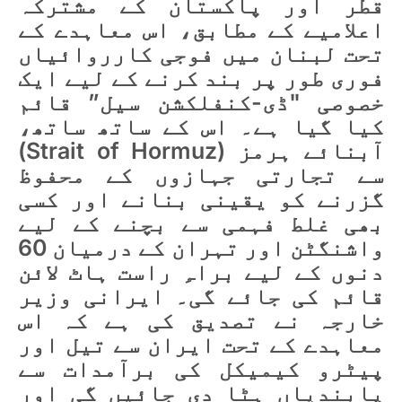
قطر اور پاکستان کے مشترکہ
اعلامیے کے مطابق، اس معاہدے کے
تحت لبنان میں فوجی کارروائیاں
فوری طور پر بند کرنے کے لیے ایک
خصوصی "ڈی-کنفلکشن سیل” قائم
کیا گیا ہے۔ اس کے ساتھ ساتھ،
آبنائے ہرمز (Strait of Hormuz)
سے تجارتی جہازوں کے محفوظ
گزرنے کو یقینی بنانے اور کسی
بھی غلط فہمی سے بچنے کے لیے
واشنگٹن اور تہران کے درمیان 60
دنوں کے لیے براہِ راست ہاٹ لائن
قائم کی جائے گی۔ ایرانی وزیر
خارجہ نے تصدیق کی ہے کہ اس
معاہدے کے تحت ایران سے تیل اور
پیٹرو کیمیکل کی برآمدات سے
پابندیاں ہٹا دی جائیں گی اور