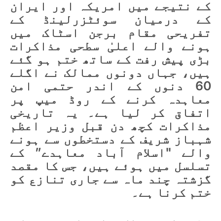
کے نتیجے میں امریکہ اور ایران
کے درمیان سوئٹزرلینڈ کے
تفریحی مقام برجن اسٹاک میں
ہونے والے اعلیٰ سطحی مذاکرات
بڑی پیش رفت کے ساتھ ختم ہو گئے
ہیں، جہاں دونوں ممالک نے اگلے
60 دنوں کے اندر حتمی امن
معاہدہ کرنے کے روڈ میپ پر
اتفاق کر لیا ہے۔ یہ تاریخی
مذاکرات کچھ دن قبل وزیر اعظم
شہباز شریف کے دستخطوں سے ہونے
والے "اسلام آباد معاہدے” کے
تسلسل میں ہوئے ہیں، جس کا مقصد
گزشتہ چند ماہ سے جاری تنازع کو
ختم کرنا ہے۔