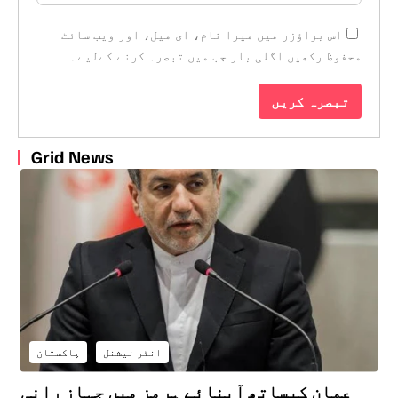
اس براؤزر میں میرا نام، ای میل، اور ویب سائٹ
محفوظ رکھیں اگلی بار جب میں تبصرہ کرنے کےلیے۔
Grid News
انٹر نیشنل
پاکستان
عمان کیساتھ آبنائے ہرمز میں جہاز رانی