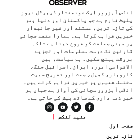
انڈس آبزرور ایک خودمختار ڈیجیٹل نیوز
پلیٹ فارم ہے جو پاکستان اور دنیا بھر
کی تازہ ترین، مستند اور غیر جانبدار
خبریں فراہم کرتا ہے۔ ہمارا مقصد سچائی
پر مبنی صحافت کو فروغ دینا ہے تاکہ
قارئین تک درست معلومات اور تجزیے
بروقت پہنچ سکیں۔ ہم سیاست، بین
الاقوامی امور، ایران۔اسرائیل جنگ،
کاروبار، کھیل، صحت اور تفریح سمیت
مختلف شعبوں پر خبریں فراہم کرتے ہیں۔
انڈس آبزرور سچائی کی آواز ہے جہاں ہر
خبر ذمہ داری کے ساتھ پیش کی جاتی ہے۔
مفید لنکس
صفحہ اول
تازہ ترین