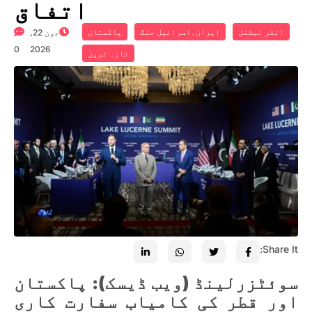
اتفاق
انٹر نیشنل
ایران۔اسرائیل جنگ
پاکستان
جون 22,
0
2026
تازہ ترین
Share It:
سوئٹزرلینڈ (ویب ڈیسک):
پاکستان
اور قطر کی کامیاب سفارت کاری