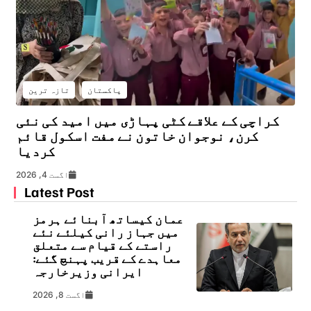
پاکستان
تازہ ترین
کراچی کے علاقے کٹی پہاڑی میں امید کی نئی
کرن، نوجوان خاتون نے مفت اسکول قائم
کردیا
اگست 4, 2026
Latest Post
عمان کیساتھ آبنائے ہرمز
میں جہاز رانی کیلئے نئے
راستے کے قیام سے متعلق
معاہدے کے قریب پہنچ گئے:
ایرانی وزیرخارجہ
اگست 8, 2026