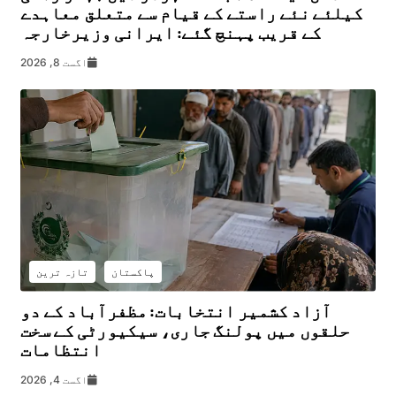
کیلئے نئے راستے کے قیام سے متعلق معاہدے
کے قریب پہنچ گئے: ایرانی وزیرخارجہ
اگست 8, 2026
پاکستان
تازہ ترین
آزاد کشمیر انتخابات: مظفرآباد کے دو
حلقوں میں پولنگ جاری، سیکیورٹی کے سخت
انتظامات
اگست 4, 2026