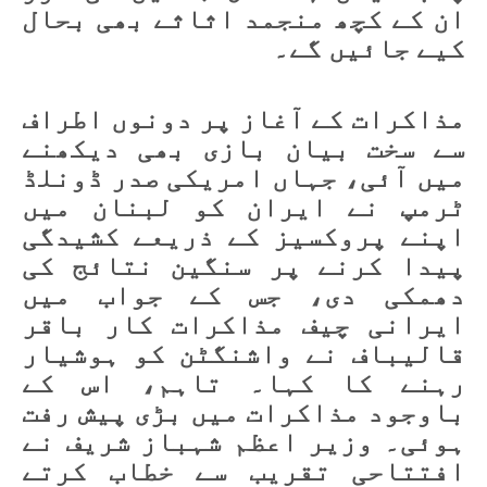
ان کے کچھ منجمد اثاثے بھی بحال
کیے جائیں گے۔
مذاکرات کے آغاز پر دونوں اطراف
سے سخت بیان بازی بھی دیکھنے
میں آئی، جہاں امریکی صدر ڈونلڈ
ٹرمپ نے ایران کو لبنان میں
اپنے پروکسیز کے ذریعے کشیدگی
پیدا کرنے پر سنگین نتائج کی
دھمکی دی، جس کے جواب میں
ایرانی چیف مذاکرات کار باقر
قاليباف نے واشنگٹن کو ہوشیار
رہنے کا کہا۔ تاہم، اس کے
باوجود مذاکرات میں بڑی پیش رفت
ہوئی۔ وزیر اعظم شہباز شریف نے
افتتاحی تقریب سے خطاب کرتے