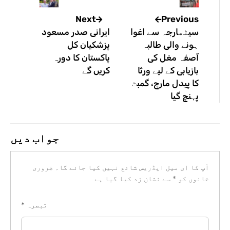
Previous
Next
سیٹھارجہ سے اغوا
ایرانی صدر مسعود
ہونے والی طالبہ
پزشکیان کل
آصفہ مغل کی
پاکستان کا دورہ
بازیابی کے لیے ورثا
کریں گے
کا پیدل مارچ، گمبٹ
پہنچ گیا
جواب دیں
آپ کا ای میل ایڈریس شائع نہیں کیا جائے گا۔
ضروری
خانوں کو
*
سے نشان زد کیا گیا ہے
تبصرہ
*