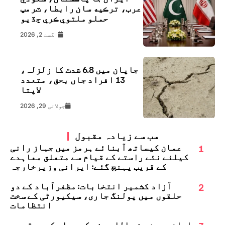
عرب، ترڪيه سان رابطا، ٽرمپ
حملو ملتوي ڪري ڇڏيو
اگست 2, 2026
جاپان میں 6.8 شدت کا زلزلہ،
13 افراد جاں بحق، متعدد
لاپتا
جولائی 29, 2026
سب سے زیادہ مقبول
1
عمان کیساتھ آبنائے ہرمز میں جہاز رانی
کیلئے نئے راستے کے قیام سے متعلق معاہدے
کے قریب پہنچ گئے: ایرانی وزیرخارجہ
2
آزاد کشمیر انتخابات: مظفرآباد کے دو
حلقوں میں پولنگ جاری، سیکیورٹی کے سخت
انتظامات
امام حسین رضی اللہ عنہ کے چہلم کے موقع پر