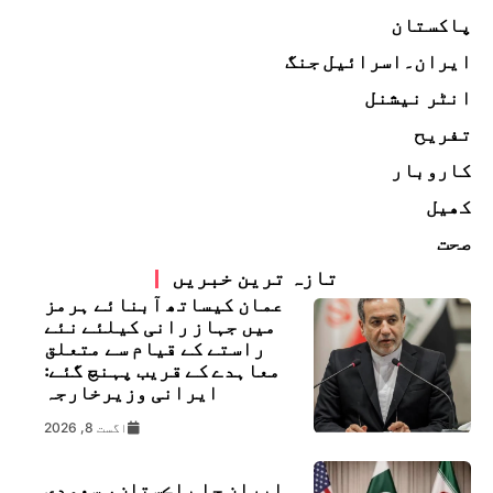
پاکستان
ایران۔اسرائیل جنگ
انٹر نیشنل
تفریح
کاروبار
کھیل
صحت
تازہ ترین خبریں
عمان کیساتھ آبنائے ہرمز
میں جہاز رانی کیلئے نئے
راستے کے قیام سے متعلق
معاہدے کے قریب پہنچ گئے:
ایرانی وزیرخارجہ
اگست 8, 2026
ايران جا پاڪستان، سعودي