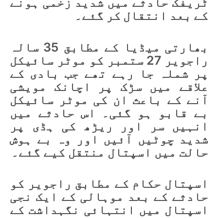
ٹریفک حادثے میں شدید زخمی ہونے
کے بعد انتقال کر گئے۔
بھارتی میڈیا کے مطابق 35 سالہ
راجویر 27 ستمبر کو موٹر سائیکل
پر شملہ جا رہے تھے جب بادی کے
علاقے میں سڑک پر اچانک مویشی
آنے کے باعث ان کی موٹر سائیکل
بے قابو ہو گئی۔ اس حادثے میں
انہیں سر اور ریڑھ کی ہڈی پر
شدید چوٹیں آئیں اور وہ بے ہوش
حالت میں اسپتال منتقل کیے گئے۔
اسپتال حکام کے مطابق راجویر کو
حادثے کے بعد موہالی کے ایک نجی
اسپتال میں انتہائی نگہداشت کے