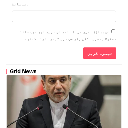
ویب‌ سائٹ
اس براؤزر میں میرا نام، ای میل، اور ویب سائٹ
محفوظ رکھیں اگلی بار جب میں تبصرہ کرنے کےلیے۔
Grid News