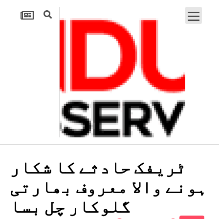
ٹریفک حادثے کا شکار
ہونے والا معروف بھارتی
گلوکار چل بسا