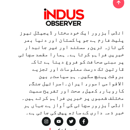
انڈس آبزرور ایک خودمختار ڈیجیٹل نیوز
پلیٹ فارم ہے جو پاکستان اور دنیا بھر
کی تازہ ترین، مستند اور غیر جانبدار
خبریں فراہم کرتا ہے۔ ہمارا مقصد سچائی
پر مبنی صحافت کو فروغ دینا ہے تاکہ
قارئین تک درست معلومات اور تجزیے
بروقت پہنچ سکیں۔ ہم سیاست، بین
الاقوامی امور، ایران۔اسرائیل جنگ،
کاروبار، کھیل، صحت اور تفریح سمیت
مختلف شعبوں پر خبریں فراہم کرتے ہیں۔
انڈس آبزرور سچائی کی آواز ہے جہاں ہر
خبر ذمہ داری کے ساتھ پیش کی جاتی ہے۔
مفید لنکس