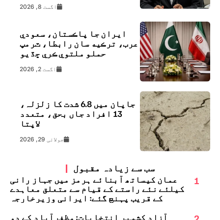
اگست 8, 2026
ايران جا پاڪستان، سعودي
عرب، ترڪيه سان رابطا، ٽرمپ
حملو ملتوي ڪري ڇڏيو
اگست 2, 2026
جاپان میں 6.8 شدت کا زلزلہ،
13 افراد جاں بحق، متعدد
لاپتا
جولائی 29, 2026
سب سے زیادہ مقبول
1
عمان کیساتھ آبنائے ہرمز میں جہاز رانی
کیلئے نئے راستے کے قیام سے متعلق معاہدے
کے قریب پہنچ گئے: ایرانی وزیرخارجہ
2
آزاد کشمیر انتخابات: مظفرآباد کے دو