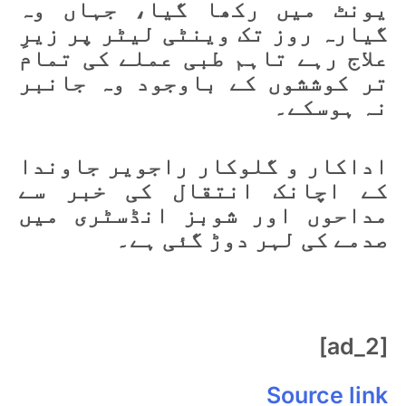
یونٹ میں رکھا گیا، جہاں وہ
گیارہ روز تک وینٹی لیٹر پر زیرِ
علاج رہے تاہم طبی عملے کی تمام
تر کوششوں کے باوجود وہ جانبر
نہ ہوسکے۔
اداکار و گلوکار راجویر جاوندا
کے اچانک انتقال کی خبر سے
مداحوں اور شوبز انڈسٹری میں
صدمے کی لہر دوڑ گئی ہے۔
[ad_2]
Source link