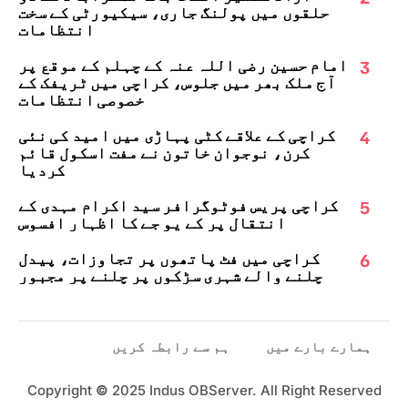
حلقوں میں پولنگ جاری، سیکیورٹی کے سخت
انتظامات
3
امام حسین رضی اللہ عنہ کے چہلم کے موقع پر
آج ملک بھر میں جلوس، کراچی میں ٹریفک کے
خصوصی انتظامات
4
کراچی کے علاقے کٹی پہاڑی میں امید کی نئی
کرن، نوجوان خاتون نے مفت اسکول قائم
کردیا
5
کراچی پریس فوٹوگرافر سید اکرام مہدی کے
انتقال پر کے یو جے کا اظہارِ افسوس
6
کراچی میں فٹ پاتھوں پر تجاوزات، پیدل
چلنے والے شہری سڑکوں پر چلنے پر مجبور
ہمارے بارے میں
ہم سے رابطہ کریں
Copyright
©
2025 Indus OBServer. All Right Reserved