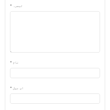
تبصرہ
*
نام
*
ای میل
*