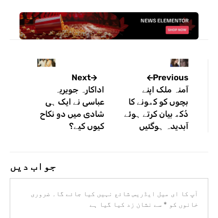
Previous
Next
آمنہ ملک اپنے
اداکارہ جویریہ
بچوں کو کھونے کا
عباسی نے ایک ہی
دُکھ بیان کرتے ہوئے
شادی میں دو نکاح
آبدیدہ ہوگئیں
کیوں کیے؟
جواب دیں
آپ کا ای میل ایڈریس شائع نہیں کیا جائے گا۔
ضروری
خانوں کو
*
سے نشان زد کیا گیا ہے