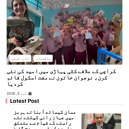
پاکستان
تازہ ترین
کراچی کے علاقے کٹی پہاڑی میں امید کی نئی
کرن، نوجوان خاتون نے مفت اسکول قائم
کردیا
اگست 4, 2026
Latest Post
عمان کیساتھ آبنائے ہرمز
میں جہاز رانی کیلئے نئے
راستے کے قیام سے متعلق
معاہدے کے قریب پہنچ گئے: