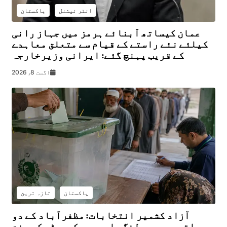
انٹر نیشنل
پاکستان
عمان کیساتھ آبنائے ہرمز میں جہاز رانی
کیلئے نئے راستے کے قیام سے متعلق معاہدے
کے قریب پہنچ گئے: ایرانی وزیرخارجہ
اگست 8, 2026
پاکستان
تازہ ترین
آزاد کشمیر انتخابات: مظفرآباد کے دو
حلقوں میں پولنگ جاری، سیکیورٹی کے سخت