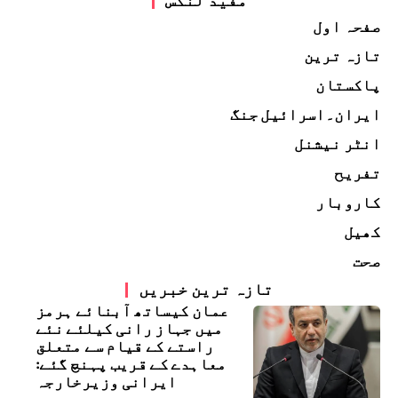
صفحہ اول
تازہ ترین
پاکستان
ایران۔اسرائیل جنگ
انٹر نیشنل
تفریح
کاروبار
کھیل
صحت
تازہ ترین خبریں
عمان کیساتھ آبنائے ہرمز
میں جہاز رانی کیلئے نئے
راستے کے قیام سے متعلق
معاہدے کے قریب پہنچ گئے:
ایرانی وزیرخارجہ