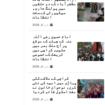
مظفرآباد کے دو حلقوں
میں پولنگ جاری،
سیکیورٹی کے سخت
انتظامات
اگست 4, 2026
امام حسین رضی اللہ
عنہ کے چہلم کے موقع
پر آج ملک بھر میں
جلوس، کراچی میں
ٹریفک کے خصوصی
انتظامات
اگست 4, 2026
کراچی کے علاقے کٹی
پہاڑی میں امید کی نئی
کرن، نوجوان خاتون نے
مفت اسکول قائم کردیا
اگست 4, 2026