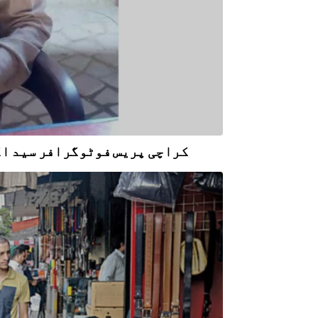
کراچی پریس فوٹوگرافر سید اکر