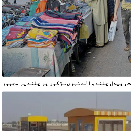
، پیدل چلنے والے شہری سڑکوں پر چلنے پر مجبور