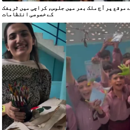
 موقع پر آج ملک بھر میں جلوس، کراچی میں ٹریفک
کے خصوصی انتظامات