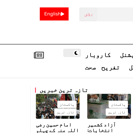
English
شنل
کاروبار
ل
تفریح
صحت
تازہ ترین خبریں
پاکستان
پاکستان
تازہ ترین
تازہ ترین
آزاد کشمیر
امام حسین رضی
انتخابات:
اللہ عنہ کے چہلم