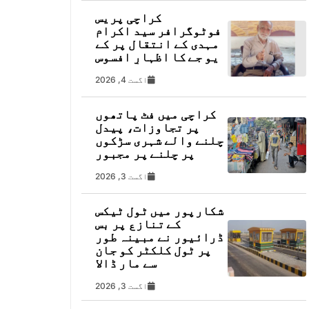
کراچی پریس
فوٹوگرافر سید اکرام
مہدی کے انتقال پر کے
یو جے کا اظہارِ افسوس
اگست 4, 2026
کراچی میں فٹ پاتھوں
پر تجاوزات، پیدل
چلنے والے شہری سڑکوں
پر چلنے پر مجبور
اگست 3, 2026
شکارپور میں ٹول ٹیکس
کے تنازع پر بس
ڈرائیور نے مبینہ طور
پر ٹول کلکٹر کو جان
سے مار ڈالا
اگست 3, 2026