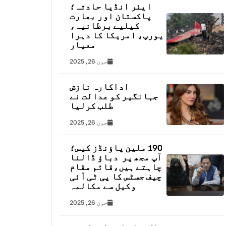
ایئر انڈیا حادثہ؛
پاکستان اور بھارت
کیلیے برطانیہ،
یورپ، امریکا کا دہرا
معیار
جون 26, 2025
اداکارہ نازش
جہانگیر کو عدالت نے
طلب کرلیا
جون 26, 2025
190 ملین پاؤنڈز کیس؛
آپ مجھ پر دباؤ ڈالنا
چاہتے ہیں،قائم مقام
چیف جسٹس کا پی ٹی آئی
وکیل سے مکالمہ
جون 26, 2025