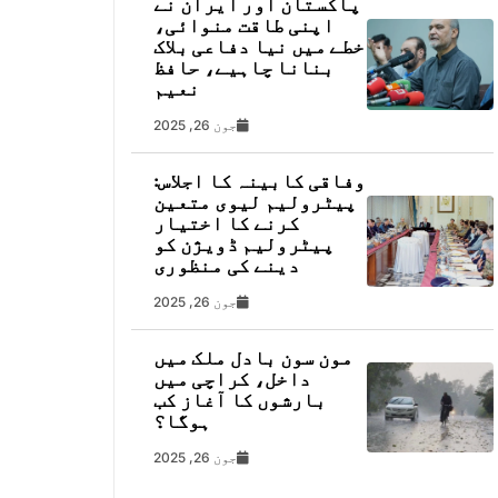
پاکستان اور ایران نے
اپنی طاقت منوائی،
خطے میں نیا دفاعی بلاک
بنانا چاہیے، حافظ
نعیم
جون 26, 2025
وفاقی کابینہ کا اجلاس:
پیٹرولیم لیوی متعین
کرنے کا اختیار
پیٹرولیم ڈویژن کو
دینے کی منظوری
جون 26, 2025
مون سون بادل ملک میں
داخل، کراچی میں
بارشوں کا آغاز کب
ہوگا؟
جون 26, 2025