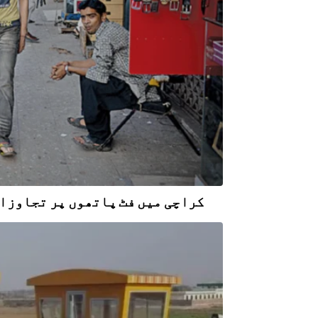
کراچی میں فٹ پاتھوں پر تجاوزات