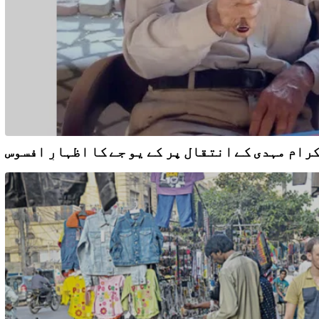
ام مہدی کے انتقال پر کے یو جے کا اظہارِ افسوس