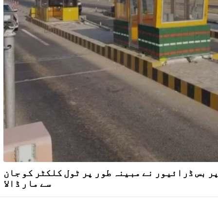
ر بس ڈرائیور نے مبینہ طور پر ٹول کلکٹر کو جان
سے مار ڈالا