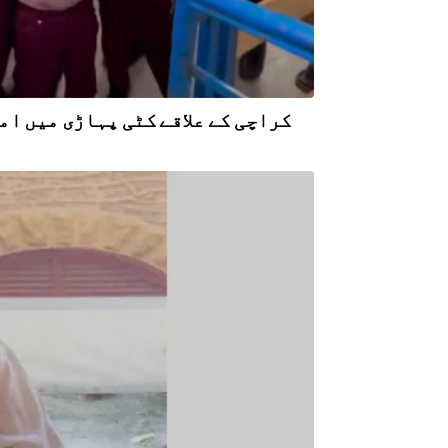
کراچی کے علاقے کٹی پہاڑی میں ام