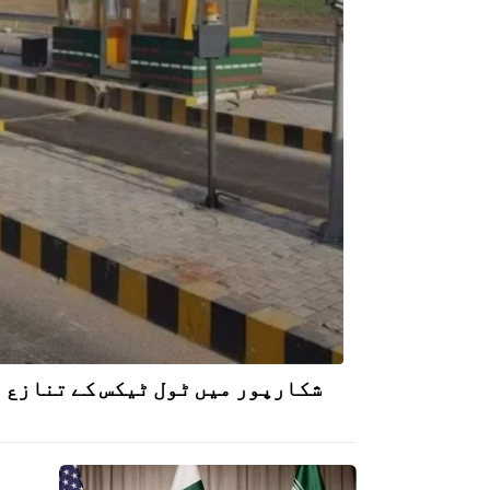
شکارپور میں ٹول ٹیکس کے تنازع پ