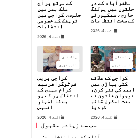
مظفرآباد کے دو
کے موقع پر آج
حلقوں میں پولنگ
ملک بھر میں
جاری، سیکیورٹی
جلوس، کراچی میں
کے سخت انتظامات
ٹریفک کے خصوصی
انتظامات
اگست 4, 2026
اگست 4, 2026
پاکستان
پاکستان
تازہ ترین
تازہ ترین
کراچی کے علاقے
کراچی پریس
کٹی پہاڑی میں
فوٹوگرافر سید
امید کی نئی کرن،
اکرام مہدی کے
نوجوان خاتون نے
انتقال پر کے یو
مفت اسکول قائم
جے کا اظہارِ
کردیا
افسوس
اگست 4, 2026
اگست 4, 2026
سب سے زیادہ مقبول
آزاد کشمیر انتخابات: