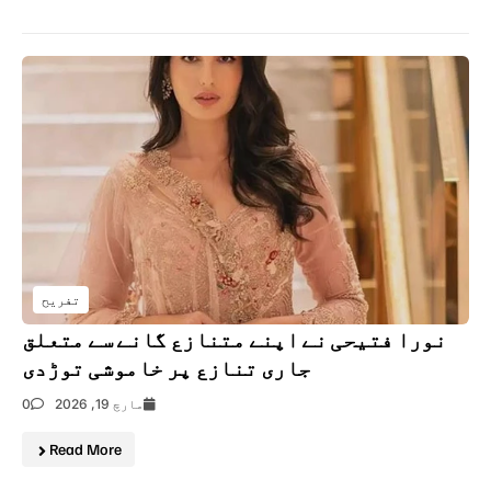
تفریح
نورا فتیحی نے اپنے متنازع گانے سے متعلق
جاری تنازع پر خاموشی توڑدی
مارچ 19, 2026
0
Read More