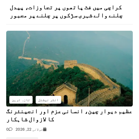
کراچی میں فٹ پاتھوں پر تجاوزات، پیدل
چلنے والے شہری سڑکوں پر چلنے پر مجبور
انٹر نیشنل
تازہ ترین
عظیم دیوارِ چین، انسانی عزم اور انجینئرنگ
کا لازوال شاہکار
جولائی 22, 2026
0