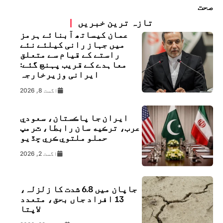
صحت
تازہ ترین خبریں
عمان کیساتھ آبنائے ہرمز
میں جہاز رانی کیلئے نئے
راستے کے قیام سے متعلق
معاہدے کے قریب پہنچ گئے:
ایرانی وزیرخارجہ
اگست 8, 2026
ايران جا پاڪستان، سعودي
عرب، ترڪيه سان رابطا، ٽرمپ
حملو ملتوي ڪري ڇڏيو
اگست 2, 2026
جاپان میں 6.8 شدت کا زلزلہ،
13 افراد جاں بحق، متعدد
لاپتا