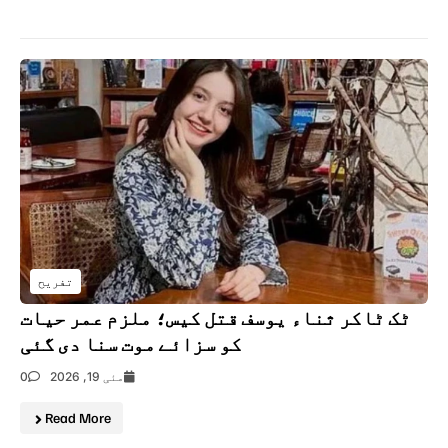
تفریح
ٹک ٹاکر ثناء یوسف قتل کیس؛ ملزم عمر حیات
کو سزائے موت سنا دی گئی
مئی 19, 2026
0
Read More