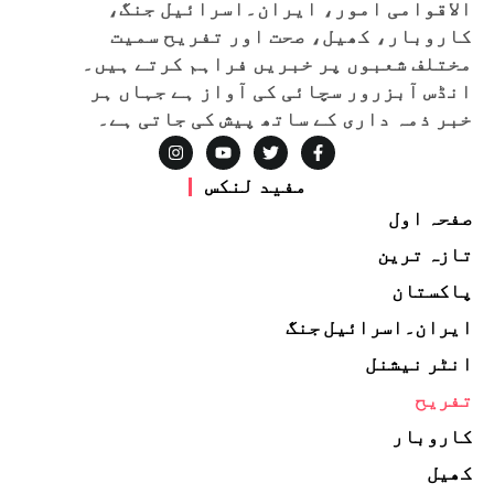
الاقوامی امور، ایران۔اسرائیل جنگ،
کاروبار، کھیل، صحت اور تفریح سمیت
مختلف شعبوں پر خبریں فراہم کرتے ہیں۔
انڈس آبزرور سچائی کی آواز ہے جہاں ہر
خبر ذمہ داری کے ساتھ پیش کی جاتی ہے۔
مفید لنکس
صفحہ اول
تازہ ترین
پاکستان
ایران۔اسرائیل جنگ
انٹر نیشنل
تفریح
کاروبار
کھیل