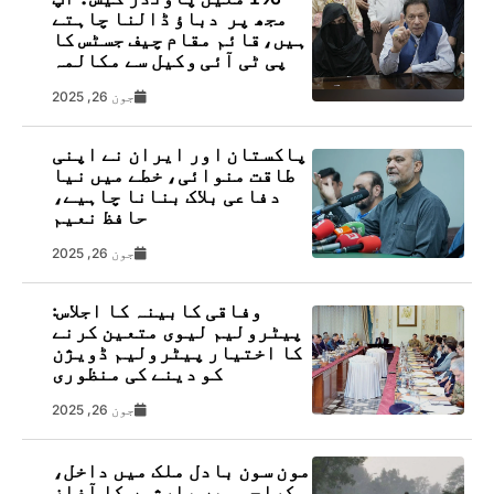
مجھ پر دباؤ ڈالنا چاہتے
ہیں،قائم مقام چیف جسٹس کا
پی ٹی آئی وکیل سے مکالمہ
جون 26, 2025
پاکستان اور ایران نے اپنی
طاقت منوائی، خطے میں نیا
دفاعی بلاک بنانا چاہیے،
حافظ نعیم
جون 26, 2025
وفاقی کابینہ کا اجلاس:
پیٹرولیم لیوی متعین کرنے
کا اختیار پیٹرولیم ڈویژن
کو دینے کی منظوری
جون 26, 2025
مون سون بادل ملک میں داخل،
کراچی میں بارشوں کا آغاز