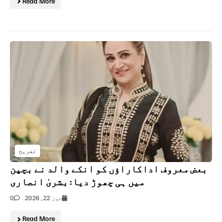
Read More
تفریح
بعض معروف اداکاراؤں کو انکے والد نے بچپن
میں ہی چھوڑ دیا: بشریٰ انصاری
جون 22, 2026
0
Read More