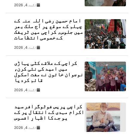
اگست 4, 2026
امام حسین رضی اللہ عنہ کے
چہلم کے موقع پر آج ملک بھر
میں جلوس، کراچی میں ٹریفک
کے خصوصی انتظامات
اگست 4, 2026
کراچی کے علاقے کٹی پہاڑی
میں امید کی نئی کرن،
نوجوان خاتون نے مفت اسکول
قائم کردیا
اگست 4, 2026
کراچی پریس فوٹوگرافر سید
اکرام مہدی کے انتقال پر کے
یو جے کا اظہارِ افسوس
اگست 4, 2026