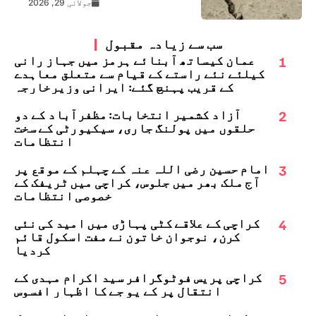
جولائی 29, 2026
سب سے زیادہ مقبول
1
عمان کیساتھ آبنائے ہرمز میں جہاز رانی
کیلئے نئے راستے کے قیام سے متعلق معاہدے
کے قریب پہنچ گئے: ایرانی وزیرخارجہ
2
آزاد کشمیر انتخابات: مظفرآباد کے دو
حلقوں میں پولنگ جاری، سیکیورٹی کے سخت
انتظامات
3
امام حسین رضی اللہ عنہ کے چہلم کے موقع پر
آج ملک بھر میں جلوس، کراچی میں ٹریفک کے
خصوصی انتظامات
4
کراچی کے علاقے کٹی پہاڑی میں امید کی نئی
کرن، نوجوان خاتون نے مفت اسکول قائم
کردیا
5
کراچی پریس فوٹوگرافر سید اکرام مہدی کے
انتقال پر کے یو جے کا اظہارِ افسوس