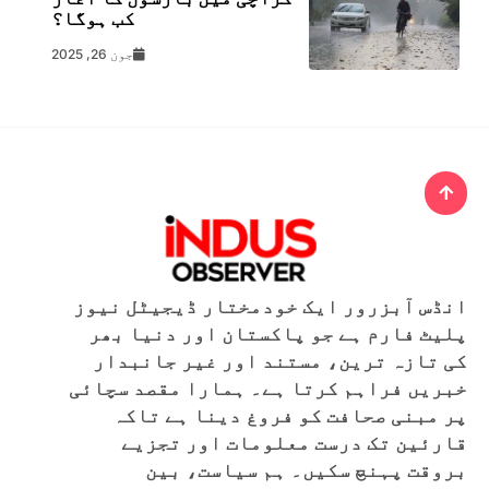
کب ہوگا؟
جون 26, 2025
انڈس آبزرور ایک خودمختار ڈیجیٹل نیوز
پلیٹ فارم ہے جو پاکستان اور دنیا بھر
کی تازہ ترین، مستند اور غیر جانبدار
خبریں فراہم کرتا ہے۔ ہمارا مقصد سچائی
پر مبنی صحافت کو فروغ دینا ہے تاکہ
قارئین تک درست معلومات اور تجزیے
بروقت پہنچ سکیں۔ ہم سیاست، بین