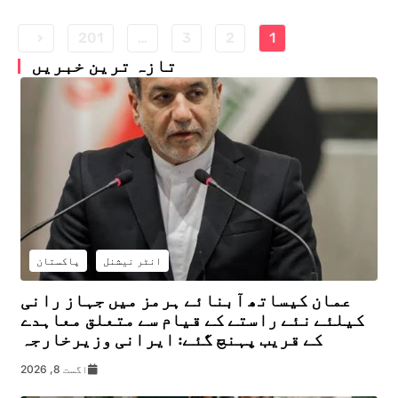
201
…
3
2
1
تازہ ترین خبریں
انٹر نیشنل
پاکستان
عمان کیساتھ آبنائے ہرمز میں جہاز رانی
کیلئے نئے راستے کے قیام سے متعلق معاہدے
کے قریب پہنچ گئے: ایرانی وزیرخارجہ
اگست 8, 2026