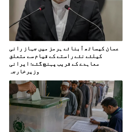
عمان کیساتھ آبنائے ہرمز میں جہاز رانی
کیلئے نئے راستے کے قیام سے متعلق
معاہدے کے قریب پہنچ گئے: ایرانی
وزیرخارجہ