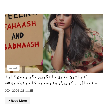
تفریح
’خواتین حقوق مانگیں، مگر وومن کارڈ
استعمال نہ کریں‘، صنم سعید کا دوٹوک مؤقف
مئی 23, 2026
0
Read More