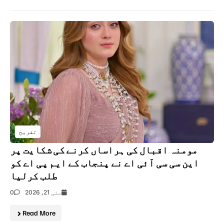
تفریح
مومنہ اقبال کی ہراساں کرنے کی شکایت پر
این سی سی آئی اے نے پنجاب کے ایم پی اے کو
طلب کرلیا
مئی 21, 2026
0
Read More