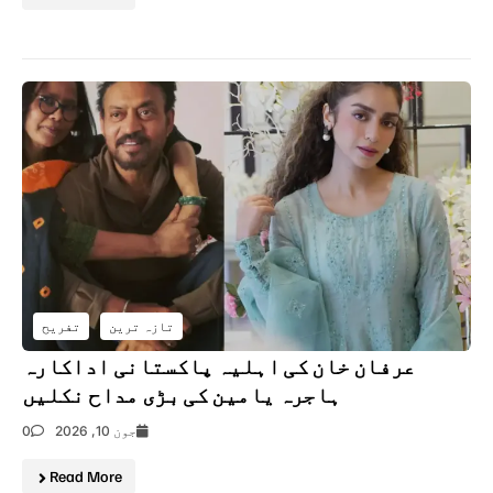
تازہ ترین
تفریح
عرفان خان کی اہلیہ پاکستانی اداکارہ
ہاجرہ یامین کی بڑی مداح نکلیں
جون 10, 2026
0
Read More