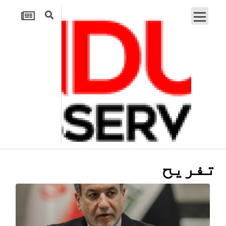
تفریح