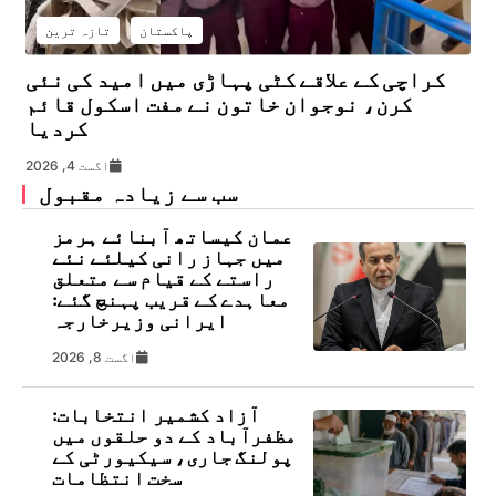
پاکستان
تازہ ترین
کراچی کے علاقے کٹی پہاڑی میں امید کی نئی
کرن، نوجوان خاتون نے مفت اسکول قائم
کردیا
اگست 4, 2026
سب سے زیادہ مقبول
عمان کیساتھ آبنائے ہرمز
میں جہاز رانی کیلئے نئے
راستے کے قیام سے متعلق
معاہدے کے قریب پہنچ گئے:
ایرانی وزیرخارجہ
اگست 8, 2026
آزاد کشمیر انتخابات:
مظفرآباد کے دو حلقوں میں
پولنگ جاری، سیکیورٹی کے
سخت انتظامات