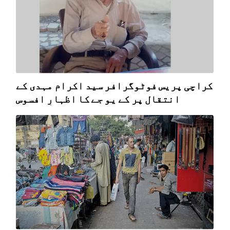
کراچی پریس فوٹوگرافر سید اکرام مہدی کے
انتقال پر کے یو جے کا اظہارِ افسوس