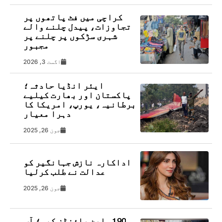
کراچی میں فٹ پاتھوں پر
تجاوزات، پیدل چلنے والے
شہری سڑکوں پر چلنے پر
مجبور
اگست 3, 2026
ایئر انڈیا حادثہ؛
پاکستان اور بھارت کیلیے
برطانیہ، یورپ، امریکا کا
دہرا معیار
جون 26, 2025
اداکارہ نازش جہانگیر کو
عدالت نے طلب کرلیا
جون 26, 2025
190 ملین پاؤنڈز کیس؛ آپ