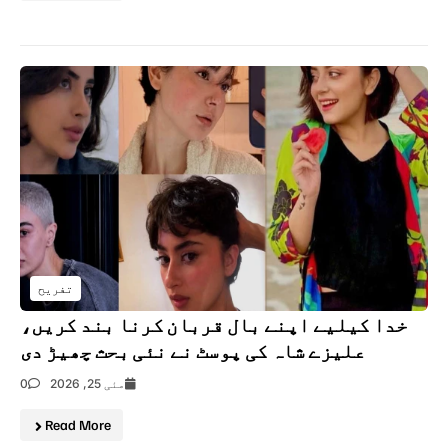
تفریح
خدا کیلیے اپنے بال قربان کرنا بند کریں،
علیزے شاہ کی پوسٹ نے نئی بحث چھیڑ دی
مئی 25, 2026
0
Read More