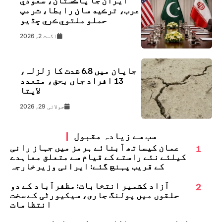
ايران جا پاڪستان، سعودي
عرب، ترڪيه سان رابطا، ٽرمپ
حملو ملتوي ڪري ڇڏيو
اگست 2, 2026
جاپان میں 6.8 شدت کا زلزلہ،
13 افراد جاں بحق، متعدد
لاپتا
جولائی 29, 2026
سب سے زیادہ مقبول
1
عمان کیساتھ آبنائے ہرمز میں جہاز رانی
کیلئے نئے راستے کے قیام سے متعلق معاہدے
کے قریب پہنچ گئے: ایرانی وزیرخارجہ
2
آزاد کشمیر انتخابات: مظفرآباد کے دو
حلقوں میں پولنگ جاری، سیکیورٹی کے سخت
انتظامات