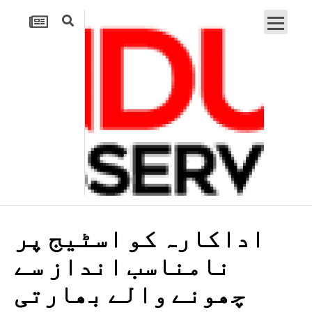
اداکارہ کو اسٹیج پر
نامناسب انداز سے
چھونے والے بھارتی