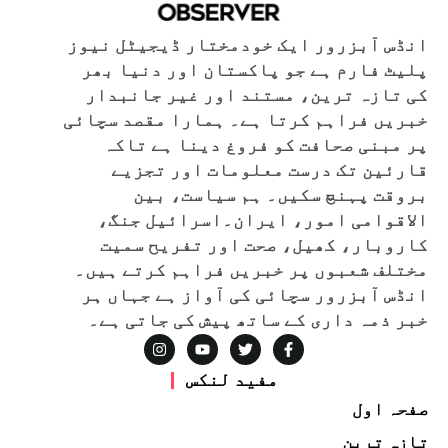
انڈس آبزرور ایک خودمختار ڈیجیٹل نیوز
پلیٹ فارم ہے جو پاکستان اور دنیا بھر
کی تازہ ترین، مستند اور غیر جانبدار
خبریں فراہم کرتا ہے۔ ہمارا مقصد سچائی
پر مبنی صحافت کو فروغ دینا ہے تاکہ
قارئین تک درست معلومات اور تجزیے
بروقت پہنچ سکیں۔ ہم سیاست، بین
الاقوامی امور، ایران۔اسرائیل جنگ،
کاروبار، کھیل، صحت اور تفریح سمیت
مختلف شعبوں پر خبریں فراہم کرتے ہیں۔
انڈس آبزرور سچائی کی آواز ہے جہاں ہر
خبر ذمہ داری کے ساتھ پیش کی جاتی ہے۔
مفید لنکس
صفحہ اول
تازہ ترین