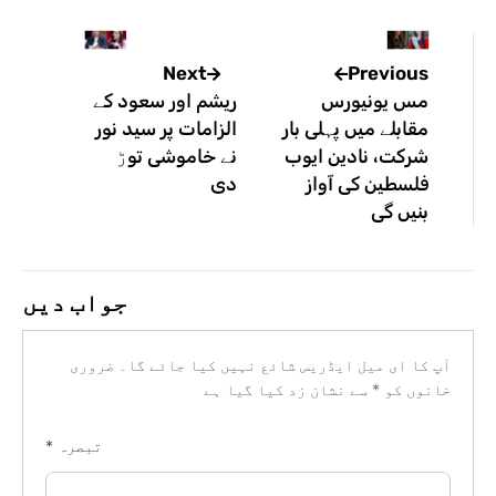
Previous
Next
مس یونیورس
ریشم اور سعود کے
مقابلے میں پہلی بار
الزامات پر سید نور
شرکت، نادین ایوب
نے خاموشی توڑ
فلسطین کی آواز
دی
بنیں گی
جواب دیں
آپ کا ای میل ایڈریس شائع نہیں کیا جائے گا۔
ضروری
خانوں کو
*
سے نشان زد کیا گیا ہے
تبصرہ
*