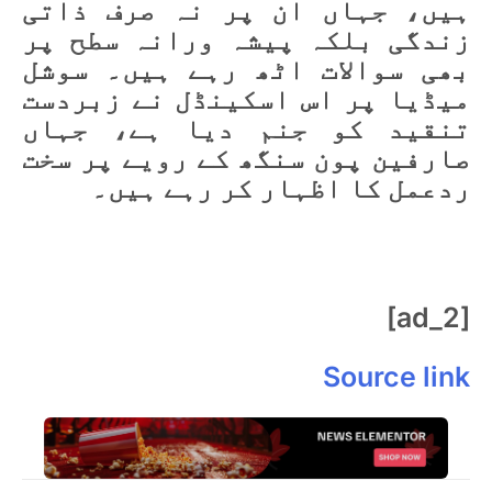
ہیں، جہاں ان پر نہ صرف ذاتی
زندگی بلکہ پیشہ ورانہ سطح پر
بھی سوالات اٹھ رہے ہیں۔ سوشل
میڈیا پر اس اسکینڈل نے زبردست
تنقید کو جنم دیا ہے، جہاں
صارفین پون سنگھ کے رویے پر سخت
ردعمل کا اظہار کر رہے ہیں۔
[ad_2]
Source link