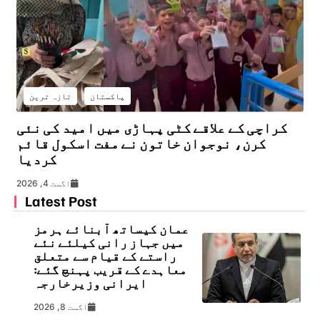
پاکستان
تازہ ترین
کراچی کے علاقے کٹی پہاڑی میں امید کی نئی
کرن، نوجوان خاتون نے مفت اسکول قائم
کردیا
اگست 4, 2026
Latest Post
عمان کیساتھ آبنائے ہرمز
میں جہاز رانی کیلئے نئے
راستے کے قیام سے متعلق
معاہدے کے قریب پہنچ گئے:
ایرانی وزیرخارجہ
اگست 8, 2026