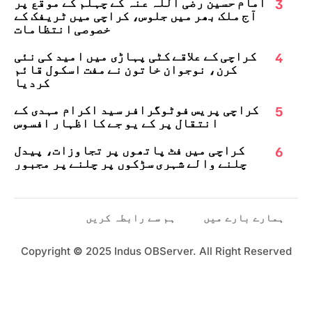
3
امام حسین رضی اللہ عنہ کے چہلم کے موقع پر
آج ملک بھر میں جلوس، کراچی میں ٹریفک کے
خصوصی انتظامات
4
کراچی کے علاقے کٹی پہاڑی میں امید کی نئی
کرن، نوجوان خاتون نے مفت اسکول قائم
کردیا
5
کراچی پریس فوٹوگرافر سید اکرام مہدی کے
انتقال پر کے یو جے کا اظہارِ افسوس
6
کراچی میں فٹ پاتھوں پر تجاوزات، پیدل
چلنے والے شہری سڑکوں پر چلنے پر مجبور
ہمارے بارے میں
ہم سے رابطہ کریں
Copyright
©
2025 Indus OBServer. All Right Reserved