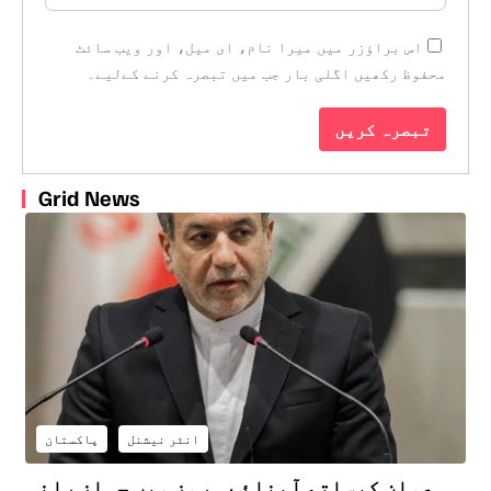
اس براؤزر میں میرا نام، ای میل، اور ویب سائٹ
محفوظ رکھیں اگلی بار جب میں تبصرہ کرنے کےلیے۔
Grid News
انٹر نیشنل
پاکستان
عمان کیساتھ آبنائے ہرمز میں جہاز رانی