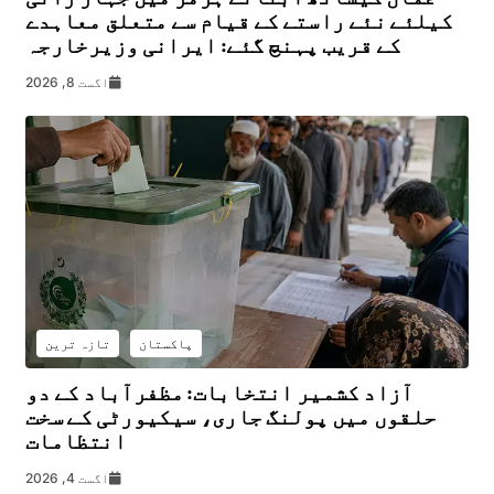
کیلئے نئے راستے کے قیام سے متعلق معاہدے
کے قریب پہنچ گئے: ایرانی وزیرخارجہ
اگست 8, 2026
پاکستان
تازہ ترین
آزاد کشمیر انتخابات: مظفرآباد کے دو
حلقوں میں پولنگ جاری، سیکیورٹی کے سخت
انتظامات
اگست 4, 2026