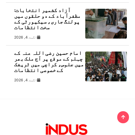
آزاد کشمیر انتخابات:
مظفرآباد کے دو حلقوں میں
پولنگ جاری، سیکیورٹی کے
سخت انتظامات
اگست 4, 2026
امام حسین رضی اللہ عنہ کے
چہلم کے موقع پر آج ملک بھر
میں جلوس، کراچی میں ٹریفک
کے خصوصی انتظامات
اگست 4, 2026