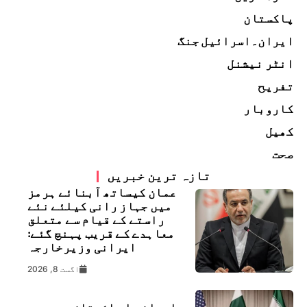
پاکستان
ایران۔اسرائیل جنگ
انٹر نیشنل
تفریح
کاروبار
کھیل
صحت
تازہ ترین خبریں
عمان کیساتھ آبنائے ہرمز
میں جہاز رانی کیلئے نئے
راستے کے قیام سے متعلق
معاہدے کے قریب پہنچ گئے:
ایرانی وزیرخارجہ
اگست 8, 2026