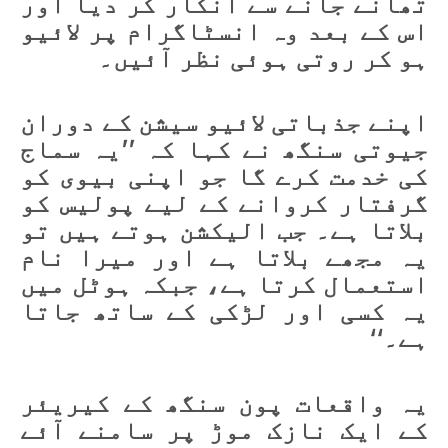
تھانے جانے سے انکار کر دیا اور
اس کے بعد وہ انسٹاگرام پر لائیو
ہو کر روتی ہوئی نظر آئیں۔
اپنے جذباتی لائیو سیشن کے دوران
جیوتی سنگھ نے کہا کہ ’’یہ سماج
کی خدمت کرے گا جو اپنی بیوی کو
گرفتار کروانے کے لیے پولیس کو
بلاتا ہے۔ جب الیکشن ہوتے ہیں تو
یہ مجھے بلاتا ہے اور میرا نام
استعمال کرتا ہے، جبکہ ہوٹل میں
یہ کسی اور لڑکی کے ساتھ جاتا
ہے۔‘‘
یہ واقعات پون سنگھ کے کیریئر
کے ایک نازک موڑ پر سامنے آئے