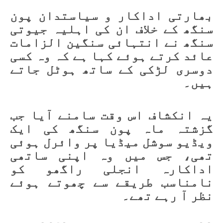
بھارتی اداکار و سیاستدان پون
سنگھ کے خلاف ان کی اہلیہ جیوتی
سنگھ نے انتہائی سنگین الزامات
عائد کرتے ہوئے کہا ہے کہ وہ کسی
دوسری لڑکی کے ساتھ ہوٹل جاتے
ہیں۔
یہ انکشاف اس وقت سامنے آیا جب
گزشتہ ماہ پون سنگھ کی ایک
ویڈیو سوشل میڈیا پر وائرل ہوئی
تھی، جس میں وہ اپنی ساتھی
اداکارہ انجلی راگھو کو
نامناسب طریقے سے چھوتے ہوئے
نظر آ رہے تھے۔