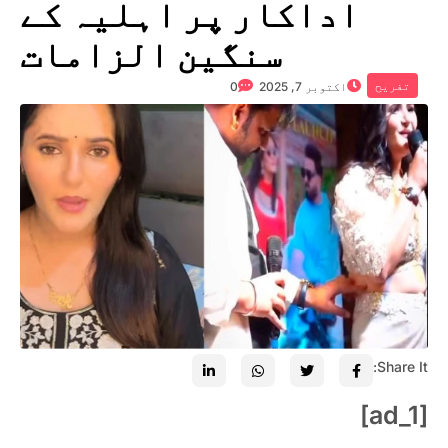
اداکار پر اہلیہ کے
سنگین الزامات
تفریح
اکتوبر 7, 2025
0
Share It:
[ad_1]