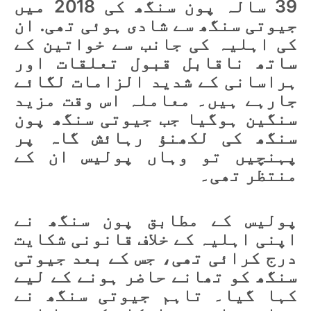
39 سالہ پون سنگھ کی 2018 میں
جیوتی سنگھ سے شادی ہوئی تھی. ان
کی اہلیہ کی جانب سے خواتین کے
ساتھ ناقابل قبول تعلقات اور
ہراسانی کے شدید الزامات لگائے
جارہے ہیں۔ معاملہ اس وقت مزید
سنگین ہوگیا جب جیوتی سنگھ پون
سنگھ کی لکھنؤ رہائش گاہ پر
پہنچیں تو وہاں پولیس ان کے
منتظر تھی۔
پولیس کے مطابق پون سنگھ نے
اپنی اہلیہ کے خلاف قانونی شکایت
درج کرائی تھی، جس کے بعد جیوتی
سنگھ کو تھانے حاضر ہونے کے لیے
کہا گیا۔ تاہم جیوتی سنگھ نے