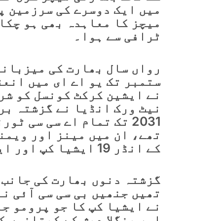
میں ایک دوسرے کی سرزمین پ
میچز کا معاہدہ بھی ہو چکا 
ٹرافی سے ہوا۔
ستمبر تک یو اے ای میں انع
نے ایشین کرکٹ کونسل کو شر
2031 تک تمام اے سی سی ٹ
تھے، ان میں مینز اور ویمن
کے انڈر 19 ایشیا کپ اور ایمرجنگ ٹورنامنٹس بھی شامل ہیں۔
گزشتہ دنوں بھارت کی جانب 
تھیں جنھیں بی سی سی آئی ن
نے ایشیا کپ کا جو پرومو جا
اور بنگلا دیش کے کپتانوں 