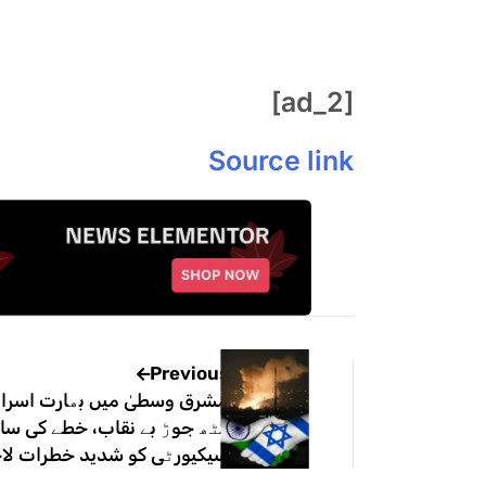
[ad_2]
Source link
Previous
مشرق وسطیٰ میں بھارت اسرائ
گٹھ جوڑ بے نقاب، خطے کی سائ
سیکیورٹی کو شدید خطرات لا