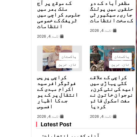
مظفرآباد کے دو
کے موقع پر آج
حلقوں میں پولنگ
ملک بھر میں
جاری، سیکیورٹی
جلوس، کراچی میں
کے سخت انتظامات
ٹریفک کے خصوصی
انتظامات
اگست 4, 2026
اگست 4, 2026
پاکستان
پاکستان
تازہ ترین
تازہ ترین
کراچی کے علاقے
کراچی پریس
کٹی پہاڑی میں
فوٹوگرافر سید
امید کی نئی کرن،
اکرام مہدی کے
نوجوان خاتون نے
انتقال پر کے یو
مفت اسکول قائم
جے کا اظہارِ
کردیا
افسوس
اگست 4, 2026
اگست 4, 2026
Latest Post
آزاد کشمیر انتخابات: