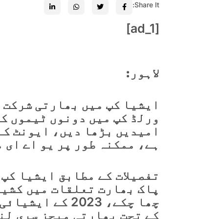
Share It:
[ad_1]
لاہور:
ایشیا کپ میں بھارتی شرکت 
ورلڈ کپ میں دونوں ٹیموں کی
ہے، ممکنہ طور پر یو اے ای 
تفصیلات کے مطابق ایشیا کپ 
پاک بھارت تعلقات میں کشید
چھا چکے، 2023 ک
کے تحت بھارتی میچز سری لن