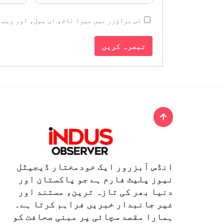
اس براؤزر میں میرا نام، ای میل، اور ویب 
انڈس آبزرور ایک خودمختار ڈیجیٹل
نیوز پلیٹ فارم ہے جو پاکستان اور
دنیا بھر کی تازہ ترین، مستند اور
غیر جانبدار خبریں فراہم کرتا ہے۔
ہمارا مقصد سچائی پر مبنی صحافت کو