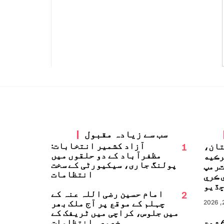
سب سے زیادہ مقبول
1
آزاد کشمیر انتخابات:
تان،
مظفرآباد کے دو حلقوں میں
رڪيه
پولنگ جاری، سیکیورٹی کے سخت
ٽرمپ
انتظامات
 ڪري
ڏيو
2
امام حسین رضی اللہ عنہ کے
چہلم کے موقع پر آج ملک بھر
میں جلوس، کراچی میں ٹریفک کے
خصوصی انتظامات
جاپان میں 6.8 شدت