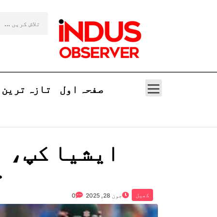
صفحہ اول
تازہ ترین
ایشیا کپ، ب
ت
کھیل
جون 28, 2025
0