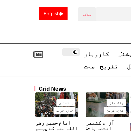
English
شنل
کاروبار
ل
تفریح
صحت
Grid News
پاکستان
پاکستان
تازہ ترین
تازہ ترین
آزاد کشمیر
امام حسین رضی
انتخابات:
اللہ عنہ کے چہلم