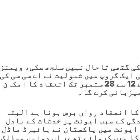
کی گتھی تاحال نہیں سلجھ سکی، ویمنز
 ایک گروپ میں شمولیت نے اے سی سی کی
امیدیں بڑھا دیں، ایونٹ کے 12 سے 28 ستمبر تک انعقاد کا امکان
میزبانی کرے گا۔
کا انعقاد رواں برس ہونا ہے البتہ
گی کے سبب ایونٹ پر خدشات کے بادل
ے ایشیائی ایونٹ میں پاکستان نے ہائبرڈ ماڈل
کا میں کروائے تھے، اب دونوں ممالک