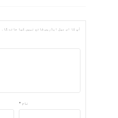
آپ کا ای میل ایڈریس شائع نہیں کیا جائے گا۔
ض
نام
*