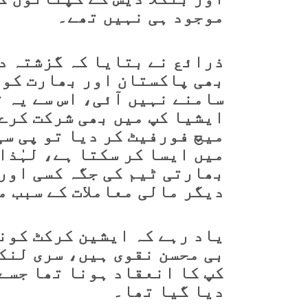
موجود ہی نہیں تھے۔
ذرائع نے بتایا کہ گزشتہ دن
بھی پاکستان اور بھارت کو 
سامنے نہیں آئی، اس سے یہ 
ایشیا کپ میں بھی شرکت کرے 
میچ فورفیٹ کر دیا تو پی سی
میں ایسا کر سکتا ہے، لہٰذا 
بھارتی ٹیم کی جگہ کسی اور
دیگر مالی معاملات کے سبب 
یاد رہے کہ ایشین کرکٹ کون
کپ کا انعقاد ہونا تھا جسے 
دیا گیا تھا۔