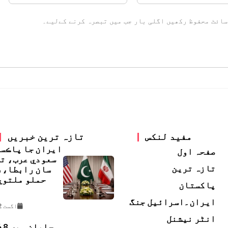
سائٹ محفوظ رکھیں اگلی بار جب میں تبصرہ کرنے کےلیے۔
مفید لنکس
تازہ ترین خبریں
ايران جا پاڪس
صفحہ اول
سعودي عرب، ت
تازہ ترین
سان رابطا، 
حملو ملتوي
پاکستان
ڇ
ایران۔اسرائیل جنگ
اگست 2, 2026
انٹر نیشنل