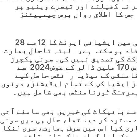
ر نہ کھیلنے اور تیسرے وینیو پر
جس کا اطلاق رواں برس چیمپیئنز
رواں سال بھارت کی میزبانی میں ایشیائی ایونٹ کا 12 سے 28
قاد ہو سکتا ہے، البتہ تاحال بھارت
کت کی تصدیق نہیں کی۔ سونی پکچرز
نیٹ ورک انڈیا نے گزشتہ برس 170 ملین ڈالر کے عوض2024 سے
ورنامنٹس کے میڈیا رائٹس حاصل کیے
ز ایشیا کپ کے تمام ایڈیشنز، دونوں
سے بائیکاٹ کی خبریں بھی سامنے آئی
ے مسترد کر دیا تھا، حال ہی میں سونی
ری کیا اس میں صرف بھارت، سری لنکا
کو دکھایا گیا، پاکستانی قائد