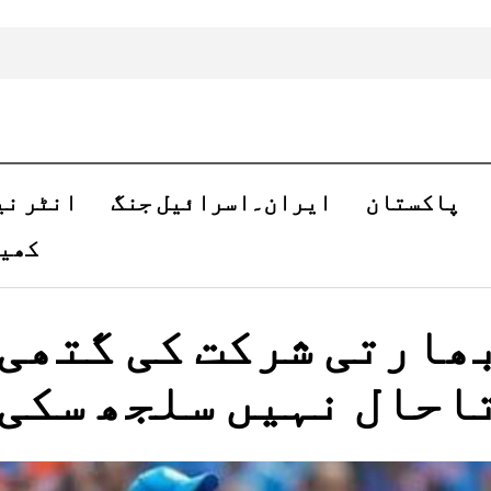
پاکستان
ایران۔اسرائیل جنگ
انٹر نی
کھی
ھارتی شرکت کی گتھی
احال نہیں سلجھ سکی