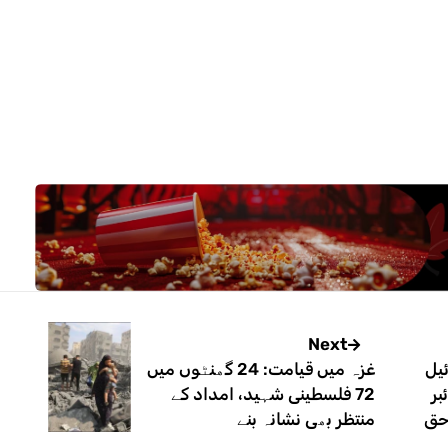
Next
یل
غزہ میں قیامت: 24 گھنٹوں میں
بر
72 فلسطینی شہید، امداد کے
حق
منتظر بھی نشانہ بنے