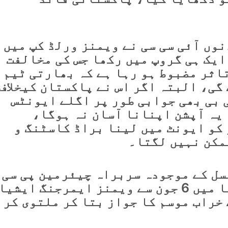
وں آئی سی سی نے ویمنز ورلڈ کپ میں
ایک ہی گروپ میں رکھا جس کی مخالفت
تاثر مضبوط ہو رہا ہے کہ بھارتی ٹیم
گی، البتہ اگر اس نے پاکستان کیخلاف
 بی بھی جوابی طور پر اگلے ایونٹس
یہ آپشن اپنانا آسان نہ ہوگا،
 کو ایونٹ میں لینا براڈ کاسٹنگ و
ممکن نہیں لگتا۔
سل کے موجودہ سربراہ چیئرمین پی سی
بی محسن نقوی ہیں، سری لنکا میں 6 جون سے ویمنز ایمرجنگ ایشیا
خراب موسم کا جواز بتا کر ملتوی کر