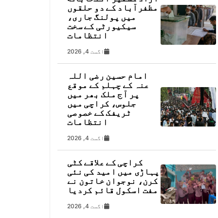
مظفرآباد کے دو حلقوں
میں پولنگ جاری،
سیکیورٹی کے سخت
انتظامات
اگست 4, 2026
امام حسین رضی اللہ
عنہ کے چہلم کے موقع
پر آج ملک بھر میں
جلوس، کراچی میں
ٹریفک کے خصوصی
انتظامات
اگست 4, 2026
کراچی کے علاقے کٹی
پہاڑی میں امید کی نئی
کرن، نوجوان خاتون نے
مفت اسکول قائم کردیا
اگست 4, 2026