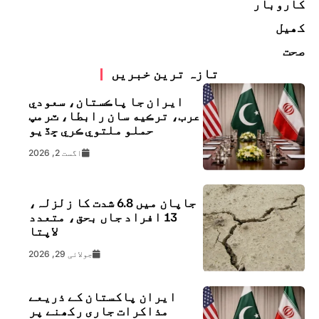
کاروبار
کھیل
صحت
تازہ ترین خبریں
ايران جا پاڪستان، سعودي
عرب، ترڪيه سان رابطا، ٽرمپ
حملو ملتوي ڪري ڇڏيو
اگست 2, 2026
جاپان میں 6.8 شدت کا زلزلہ،
13 افراد جاں بحق، متعدد
لاپتا
جولائی 29, 2026
ایران پاکستان کے ذریعے
مذاکرات جاری رکھنے پر