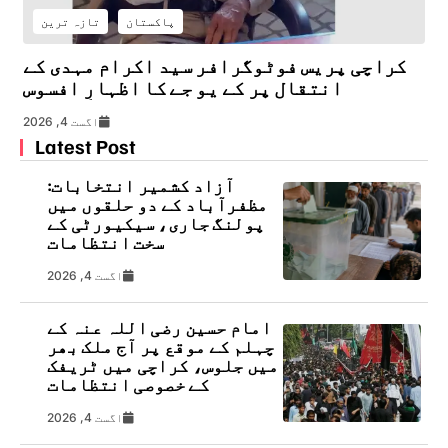
پاکستان
تازہ ترین
کراچی پریس فوٹوگرافر سید اکرام مہدی کے
انتقال پر کے یو جے کا اظہارِ افسوس
اگست 4, 2026
Latest Post
آزاد کشمیر انتخابات:
مظفرآباد کے دو حلقوں میں
پولنگ جاری، سیکیورٹی کے
سخت انتظامات
اگست 4, 2026
امام حسین رضی اللہ عنہ کے
چہلم کے موقع پر آج ملک بھر
میں جلوس، کراچی میں ٹریفک
کے خصوصی انتظامات
اگست 4, 2026