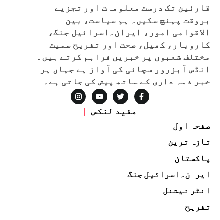
قارئین تک درست معلومات اور تجزیے
بروقت پہنچ سکیں۔ ہم سیاست، بین
الاقوامی امور، ایران۔اسرائیل جنگ،
کاروبار، کھیل، صحت اور تفریح سمیت
مختلف شعبوں پر خبریں فراہم کرتے ہیں۔
انڈس آبزرور سچائی کی آواز ہے جہاں ہر
خبر ذمہ داری کے ساتھ پیش کی جاتی ہے۔
مفید لنکس
صفحہ اول
تازہ ترین
پاکستان
ایران۔اسرائیل جنگ
انٹر نیشنل
تفریح