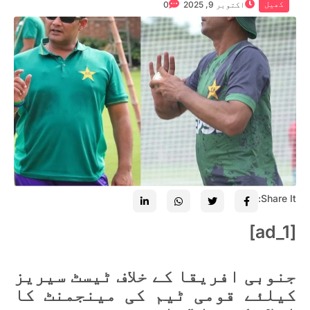
کھیل
اکتوبر 9, 2025
0
Share It:
[ad_1]
جنوبی افریقا کے خلاف ٹیسٹ سیریز
کیلئے قومی ٹیم کی مینجمنٹ کا