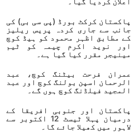
اعلان کردیا گیا۔
پاکستان کرکٹ بورڈ (پی سی بی) کی
جانب سے جاری کردہ پریس ریلیز
کے مطابق اظہر محمود کو ہیڈ کوچ
اور نوید اکرم چیمہ کو ٹیم
مینیجر مقرر کیا گیا ہے۔
عمران فرحت بیٹنگ کوچ، عبد
الرحمان اسپن بولنگ کوچ اور عبد
المجید فیلڈنگ کوچ ہوں گے۔
پاکستان اور جنوبی افریقا کے
درمیان پہلا ٹیسٹ 12 اکتوبر سے
لاہور میں کھیلا جائے گا۔