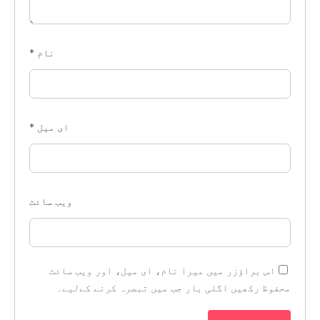
نام
*
ای میل
*
ویب‌ سائٹ
اس براؤزر میں میرا نام، ای میل، اور ویب سائٹ
محفوظ رکھیں اگلی بار جب میں تبصرہ کرنے کےلیے۔