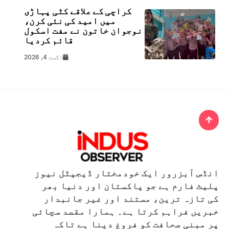
کراچی کے علاقے کٹی پہاڑی
میں امید کی نئی کرن،
نوجوان خاتون نے مفت اسکول
قائم کردیا
اگست 4, 2026
انڈس آبزرور ایک خودمختار ڈیجیٹل نیوز
پلیٹ فارم ہے جو پاکستان اور دنیا بھر
کی تازہ ترین، مستند اور غیر جانبدار
خبریں فراہم کرتا ہے۔ ہمارا مقصد سچائی
پر مبنی صحافت کو فروغ دینا ہے تاکہ