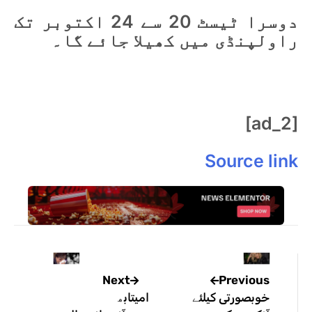
دوسرا ٹیسٹ 20 سے 24 اکتوبر تک
راولپنڈی میں کھیلا جائے گا۔
[ad_2]
Source link
Previous
Next
خوبصورتی کیلئے
امیتابھ