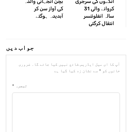
آنکھوں کی سرجری
بچن آنجہانی والدہ
کروانے والی 31
کی آواز سن کر
سالہ انفلوئنسر
آبدیدہ ہوگئے
انتقال کرگئی
جواب دیں
آپ کا ای میل ایڈریس شائع نہیں کیا جائے گا۔
ضروری
خانوں کو
*
سے نشان زد کیا گیا ہے
تبصرہ
*