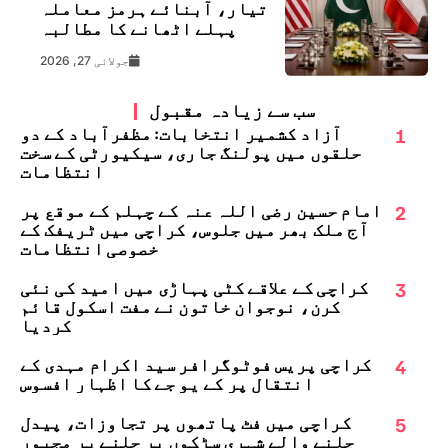
تیار، آبنائے ہرمز معاملہ
پہلے اٹھانے کا مطالبہ
جولائی 27, 2026
سب سے زیادہ مقبول
1
آزاد کشمیر انتخابات: مظفرآباد کے دو
حلقوں میں پولنگ جاری، سیکیورٹی کے سخت
انتظامات
2
امام حسین رضی اللہ عنہ کے چہلم کے موقع پر
آج ملک بھر میں جلوس، کراچی میں ٹریفک کے
خصوصی انتظامات
3
کراچی کے علاقے کٹی پہاڑی میں امید کی نئی
کرن، نوجوان خاتون نے مفت اسکول قائم
کردیا
4
کراچی پریس فوٹوگرافر سید اکرام مہدی کے
انتقال پر کے یو جے کا اظہارِ افسوس
5
کراچی میں فٹ پاتھوں پر تجاوزات، پیدل
چلنے والے شہری سڑکوں پر چلنے پر مجبور