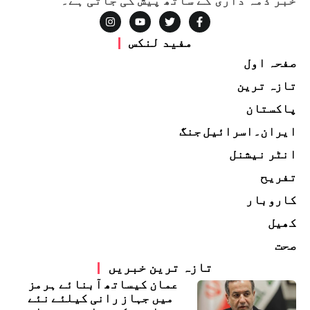
خبر ذمہ داری کے ساتھ پیش کی جاتی ہے۔
مفید لنکس
صفحہ اول
تازہ ترین
پاکستان
ایران۔اسرائیل جنگ
انٹر نیشنل
تفریح
کاروبار
کھیل
صحت
تازہ ترین خبریں
عمان کیساتھ آبنائے ہرمز
میں جہاز رانی کیلئے نئے