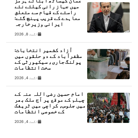
عمان کیساتھ آبنائے ہرمز
میں جہاز رانی کیلئے نئے
راستے کے قیام سے متعلق
معاہدے کے قریب پہنچ گئے:
ایرانی وزیرخارجہ
اگست 8, 2026
آزاد کشمیر انتخابات:
مظفرآباد کے دو حلقوں میں
پولنگ جاری، سیکیورٹی کے
سخت انتظامات
اگست 4, 2026
امام حسین رضی اللہ عنہ کے
چہلم کے موقع پر آج ملک بھر
میں جلوس، کراچی میں ٹریفک
کے خصوصی انتظامات
اگست 4, 2026