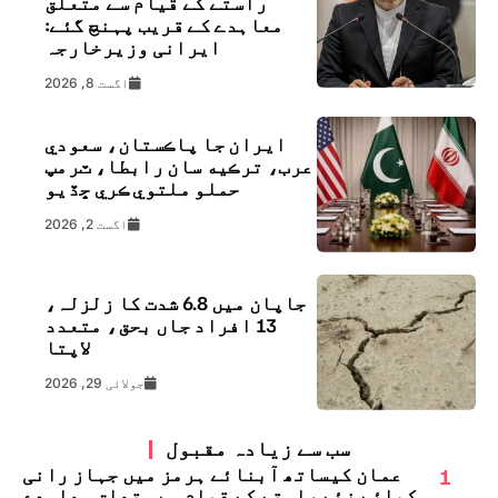
راستے کے قیام سے متعلق
معاہدے کے قریب پہنچ گئے:
ایرانی وزیرخارجہ
اگست 8, 2026
ايران جا پاڪستان، سعودي
عرب، ترڪيه سان رابطا، ٽرمپ
حملو ملتوي ڪري ڇڏيو
اگست 2, 2026
جاپان میں 6.8 شدت کا زلزلہ،
13 افراد جاں بحق، متعدد
لاپتا
جولائی 29, 2026
سب سے زیادہ مقبول
1
عمان کیساتھ آبنائے ہرمز میں جہاز رانی
کیلئے نئے راستے کے قیام سے متعلق معاہدے