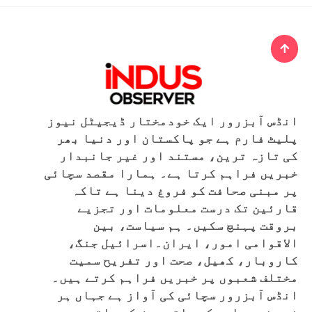
انڈس آبزرور ایک خودمختار ڈیجیٹل نیوز
پلیٹ فارم ہے جو پاکستان اور دنیا بھر
کی تازہ ترین، مستند اور غیر جانبدار
خبریں فراہم کرتا ہے۔ ہمارا مقصد سچائی
پر مبنی صحافت کو فروغ دینا ہے تاکہ
قارئین تک درست معلومات اور تجزیے
بروقت پہنچ سکیں۔ ہم سیاست، بین
الاقوامی امور، ایران۔اسرائیل جنگ،
کاروبار، کھیل، صحت اور تفریح سمیت
مختلف شعبوں پر خبریں فراہم کرتے ہیں۔
انڈس آبزرور سچائی کی آواز ہے جہاں ہر