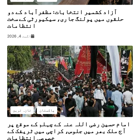
آزاد کشمیر انتخابات: مظفرآباد کے دو
حلقوں میں پولنگ جاری، سیکیورٹی کے سخت
انتظامات
اگست 4, 2026
پاکستان
تازہ ترین
امام حسین رضی اللہ عنہ کے چہلم کے موقع پر
آج ملک بھر میں جلوس، کراچی میں ٹریفک کے
خصوصی انتظامات