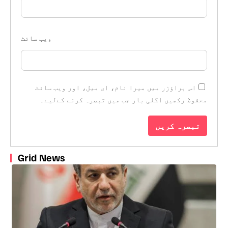
ویب‌ سائٹ
اس براؤزر میں میرا نام، ای میل، اور ویب سائٹ
محفوظ رکھیں اگلی بار جب میں تبصرہ کرنے کےلیے۔
Grid News