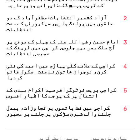
کے قریب پہنچ گئے: ایرانی وزیرخارجہ
2
آزاد کشمیر انتخابات: مظفرآباد کے دو
حلقوں میں پولنگ جاری، سیکیورٹی کے سخت
انتظامات
3
امام حسین رضی اللہ عنہ کے چہلم کے موقع پر
آج ملک بھر میں جلوس، کراچی میں ٹریفک کے
خصوصی انتظامات
4
کراچی کے علاقے کٹی پہاڑی میں امید کی نئی
کرن، نوجوان خاتون نے مفت اسکول قائم
کردیا
5
کراچی پریس فوٹوگرافر سید اکرام مہدی کے
انتقال پر کے یو جے کا اظہارِ افسوس
6
کراچی میں فٹ پاتھوں پر تجاوزات، پیدل
چلنے والے شہری سڑکوں پر چلنے پر مجبور
ہمارے بارے میں
ہم سے رابطہ کریں