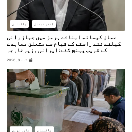
انٹر نیشنل
پاکستان
عمان کیساتھ آبنائے ہرمز میں جہاز رانی
کیلئے نئے راستے کے قیام سے متعلق معاہدے
کے قریب پہنچ گئے: ایرانی وزیرخارجہ
اگست 8, 2026
پاکستان
تازہ ترین