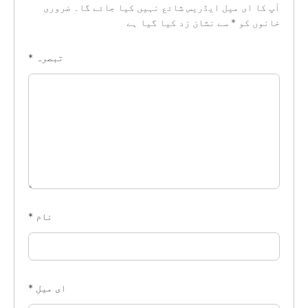
آپ کا ای میل ایڈریس شائع نہیں کیا جائے گا۔
ضروری
خانوں کو
*
سے نشان زد کیا گیا ہے
تبصرہ
*
نام
*
ای میل
*