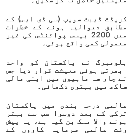
کریڈٹ ڈیبٹ سویپ (سی ڈی ایس) کے
مطابق دیوالیہ ہونے کے خطرات
میں 2200 بیسس پوائنٹس کی غیر
معمولی کمی واقع ہوئی۔
بلومبرگ نے پاکستان کو واحد
ابھرتی ہوئی معیشت قرار دیا جس
نے چار سہ ماہیوں میں اپنی مالی
ساکھ میں بہتری دکھائی۔
عالمی درجہ بندی میں پاکستان
ترکی کے بعد دوسرا سب سے بہتر
ہونے والا ملک بن گیا ہے، یہ پیش
رفت عالمی سرمایہ کاروں کے