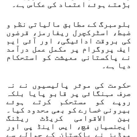
بڑھتے ہوئے اعتماد کی عکاس ہے۔
بلومبرگ کے مطابق مالیاتی نظم و
ضبط، اسٹرکچرل ریفارمز، قرضوں
کی بروقت ادائیگی، اور آئی ایم
ایف پروگرام پر مکمل عمل درآمد
نے پاکستانی معیشت کو استحکام
دیا ہے۔
حکومت کی موثر پالیسیوں نے نہ
صرف مہنگائی پر قابو پایا بلکہ
روپے کو مستحکم کرتے ہوئے
بیرونی خسارے کو بھی محدود کیا۔
بین الاقوامی کریڈٹ ریٹنگ
ایجنسیاں فچ، ایس اینڈ پی اور
موڈیز نے پاکستان کے حوالے سے