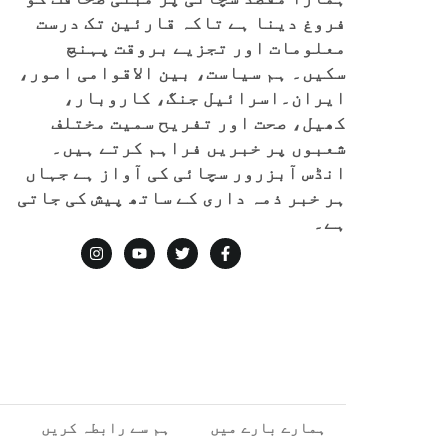
فروغ دینا ہے تاکہ قارئین تک درست
معلومات اور تجزیے بروقت پہنچ
سکیں۔ ہم سیاست، بین الاقوامی امور،
ایران۔اسرائیل جنگ، کاروبار،
کھیل، صحت اور تفریح سمیت مختلف
شعبوں پر خبریں فراہم کرتے ہیں۔
انڈس آبزرور سچائی کی آواز ہے جہاں
ہر خبر ذمہ داری کے ساتھ پیش کی جاتی
ہے۔
ہمارے بارے میں
ہم سے رابطہ کریں