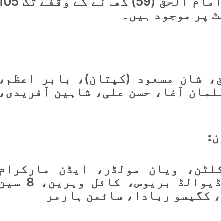
کپتان شان مسعود (44) اور امام الحق (59) کھانے کے وقفے ت
ٹ پر موجود ہیں۔
، شان مسعود (کپتان)، بابر اعظم،
لمان آغا، حسن علی، شاہین آفریدی،
ن
:
لٹن، ویان مولڈر، ایڈن مارکرام
(کپتان)، ٹرسٹان اسٹبس، ڈیوالڈ بریوس، کائل ویرین، 8 
، کگیسو ربادا، سائمن ہارمر