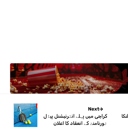
Next
نکا
کراچی میں پہلے انٹرنیشنل پیڈل
ٹورنامنٹ کے انعقاد کا اعلان