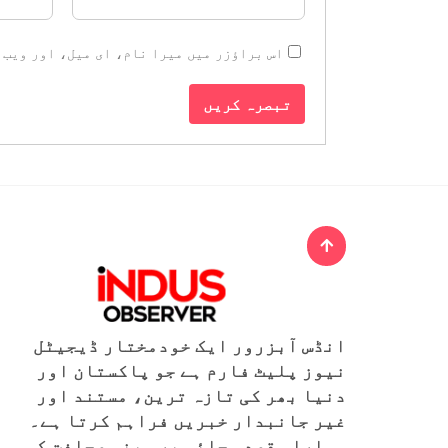
اس براؤزر میں میرا نام، ای میل، اور ویب 
انڈس آبزرور ایک خودمختار ڈیجیٹل
نیوز پلیٹ فارم ہے جو پاکستان اور
دنیا بھر کی تازہ ترین، مستند اور
غیر جانبدار خبریں فراہم کرتا ہے۔
ہمارا مقصد سچائی پر مبنی صحافت کو