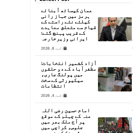
عمان کیساتھ آبنائے
ہرمز میں جہاز رانی
کیلئے نئے راستے کے
قیام سے متعلق معاہدے
کے قریب پہنچ گئے:
ایرانی وزیرخارجہ
 رنز
اگست 8, 2026
آزاد کشمیر انتخابات:
مظفرآباد کے دو حلقوں
میں پولنگ جاری،
سیکیورٹی کے سخت
انتظامات
اگست 4, 2026
امام حسین رضی اللہ
عنہ کے چہلم کے موقع
پر آج ملک بھر میں
جلوس، کراچی میں
ٹریفک کے خصوصی