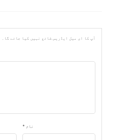
آپ کا ای میل ایڈریس شائع نہیں کیا جائے گا۔
ض
نام
*