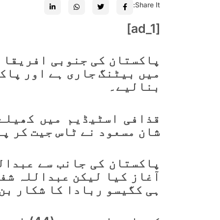
Share It:
[ad_1]
پاکستان کی جنوبی افریقا ک
بنالیے۔
قذافی اسٹیڈیم میں کھیلے 
شان مسعود نے ٹاس جیت کر پ
پاکستان کی جانب سے عبدال
آغاز کیا لیکن عبداللہ شفی
ہی کگیسو ربادا کا شکار بن