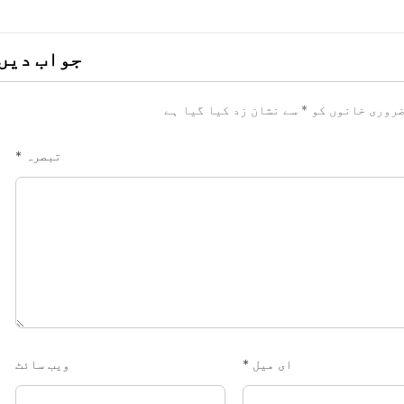
جواب دیں
روری خانوں کو
*
سے نشان زد کیا گیا ہے
تبصرہ
*
ای میل
*
ویب‌ سائٹ