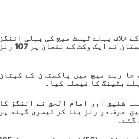
ے خلاف پہلے ٹیسٹ میچ کی پہلی اننگز
میں بیٹنگ جاری ہے اور پاکستان نے ایک وکٹ کے نقصان پر 107
جا رہے میچ میں پاکستان کے کپتان
ہلے بٹینگ کا فیصلہ کیا۔
لہ شفیق اور امام الحق نے اننگز کا
ق صرف دو رنز بنا کر تیسری گیند پر
 گئے۔