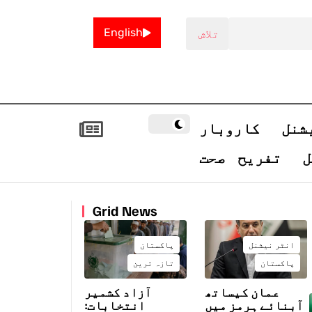
English
شنل
کاروبار
ل
تفریح
صحت
Grid News
انٹر نیشنل
پاکستان
پاکستان
تازہ ترین
عمان کیساتھ
آزاد کشمیر
آبنائے ہرمز میں
انتخابات: