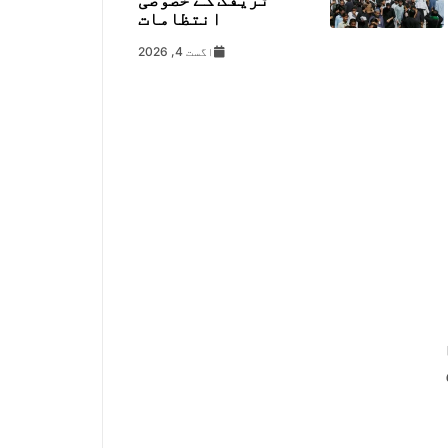
ک 105
انتظامات
اگست 4, 2026
سین