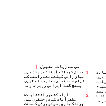
سب سے زیادہ مقبول
1
عمان کیساتھ آبنائے ہرمز میں
ساتھ
جہاز رانی کیلئے نئے راستے کے
 میں
قیام سے متعلق معاہدے کے قریب
یلئے
پہنچ گئے: ایرانی وزیرخارجہ
قیام
اہدے
2
آزاد کشمیر انتخابات:
گئے:
مظفرآباد کے دو حلقوں میں
ارجہ
پولنگ جاری، سیکیورٹی کے سخت