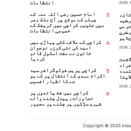
انتظامات
3
امام حسین رضی اللہ عنہ کے
تان،
چہلم کے موقع پر آج ملک بھر
رڪيه
میں جلوس، کراچی میں ٹریفک کے
ٽرمپ
خصوصی انتظامات
 ڪري
ڏيو
4
کراچی کے علاقے کٹی پہاڑی میں
امید کی نئی کرن، نوجوان
خاتون نے مفت اسکول قائم
کردیا
جاپان میں 6.8 شدت
زلہ، 13 افراد
5
کراچی پریس فوٹوگرافر سید
تعدد
اکرام مہدی کے انتقال پر کے یو
اپتا
جے کا اظہارِ افسوس
6
کراچی میں فٹ پاتھوں پر
تجاوزات، پیدل چلنے والے
شہری سڑکوں پر چلنے پر مجبور
Copyright
©
2025 Indu