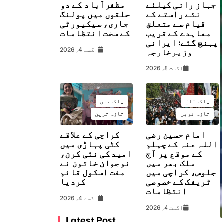
جہاز رانی کیلئے
مظفرآباد کے دو
نئے راستے کے
حلقوں میں پولنگ
قیام سے متعلق
جاری، سیکیورٹی
معاہدے کے قریب
کے سخت انتظامات
پہنچ گئے: ایرانی
اگست 4, 2026
وزیرخارجہ
اگست 8, 2026
پاکستان
پاکستان
تازہ ترین
تازہ ترین
امام حسین رضی
کراچی کے علاقے
اللہ عنہ کے چہلم
کٹی پہاڑی میں
کے موقع پر آج
امید کی نئی کرن،
ملک بھر میں
نوجوان خاتون نے
جلوس، کراچی میں
مفت اسکول قائم
ٹریفک کے خصوصی
کردیا
انتظامات
اگست 4, 2026
اگست 4, 2026
Latest Post