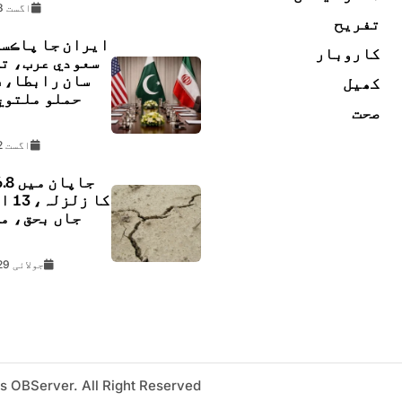
اگست 8, 2026
تفریح
ايران جا پاڪس
کاروبار
سعودي عرب، ت
سان رابطا، 
کھیل
حملو ملتوي
صحت
ڇ
اگست 2, 2026
کا زل
جاں بحق، م
ل
جولائی 29, 2026
s OBServer. All Right Reserved