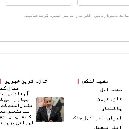
سائٹ محفوظ رکھیں اگلی بار جب میں تبصرہ کرنے کےلیے۔
مفید لنکس
تازہ ترین خبریں
عمان کی
صفحہ اول
آبنائے ہرمز
تازہ ترین
جہاز رانی ک
نئے راستے کے 
پاکستان
سے متعلق مع
کے قریب پہنچ 
ایران۔اسرائیل جنگ
ایرانی وزیرخ
انٹر نیشنل