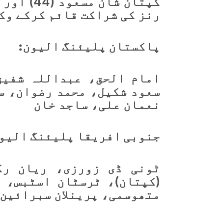
رنز کی شراکت قائم کرکے وک
پاکستان پلیئنگ الیون:
امام الحق، عبداللہ شفیق
سعود شکیل، محمد رضوان، س
نعمان علی، ساجد خان
جنوبی افریقا
پلیئنگ الیو
ٹونی ڈی زورزی، ریان رک
متھوسمی، پرینلان سبرائین