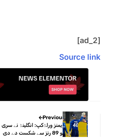
[ad_2]
Source link
Previous
ویمنز ورلڈکپ: انگلینڈ نے سری ل
کو 89 رنز سے شکست دے دی