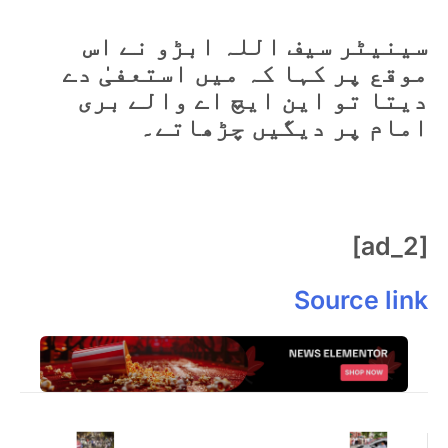
سینیٹر سیف اللہ ابڑو نے اس
موقع پر کہا کہ میں استعفیٰ دے
دیتا تو این ایچ اے والے بری
امام پر دیگیں چڑھاتے۔
[ad_2]
Source link