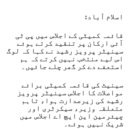
اسلام آباد:
قائمہ کمیٹی کے اجلاس میں پی ٹی
آئی ارکان پر تنقید کرتے ہوئے
سینیٹر پرویز رشید نے کہا کہ لوگ
اس لیے منتخب نہیں کرتے کہ ہم
استعفے دے کر گھر چلے جائیں۔
سینیٹ کی قائمہ کمیٹی برائے
مواصلات کا اجلاس سینیٹر پرویز
رشید کی زیرصدارت ہوا، تاہم
متعلقہ وزیر، سیکرٹری اور
چیئرمین این ایچ اے اجلاس میں
شریک نہیں ہوئے۔