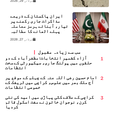
جولائی 29, 2026
ایران پاکستان کے ذریعے
مذاکرات جاری رکھنے پر
تیار، آبنائے ہرمز معاملہ
پہلے اٹھانے کا مطالبہ
جولائی 27, 2026
سب سے زیادہ مقبول
1
آزاد کشمیر انتخابات: مظفرآباد کے دو
حلقوں میں پولنگ جاری، سیکیورٹی کے سخت
انتظامات
2
امام حسین رضی اللہ عنہ کے چہلم کے موقع پر
آج ملک بھر میں جلوس، کراچی میں ٹریفک کے
خصوصی انتظامات
3
کراچی کے علاقے کٹی پہاڑی میں امید کی نئی
کرن، نوجوان خاتون نے مفت اسکول قائم
کردیا