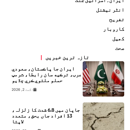
ایران۔اسرائیل جنگ
انٹر نیشنل
تفریح
کاروبار
کھیل
صحت
تازہ ترین خبریں
ايران جا پاڪستان، سعودي
عرب، ترڪيه سان رابطا، ٽرمپ
حملو ملتوي ڪري ڇڏيو
اگست 2, 2026
جاپان میں 6.8 شدت کا زلزلہ،
13 افراد جاں بحق، متعدد
لاپتا