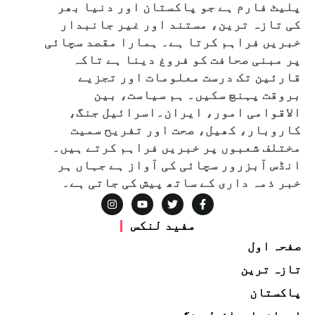
پلیٹ فارم ہے جو پاکستان اور دنیا بھر
کی تازہ ترین، مستند اور غیر جانبدار
خبریں فراہم کرتا ہے۔ ہمارا مقصد سچائی
پر مبنی صحافت کو فروغ دینا ہے تاکہ
قارئین تک درست معلومات اور تجزیے
بروقت پہنچ سکیں۔ ہم سیاست، بین
الاقوامی امور، ایران۔اسرائیل جنگ،
کاروبار، کھیل، صحت اور تفریح سمیت
مختلف شعبوں پر خبریں فراہم کرتے ہیں۔
انڈس آبزرور سچائی کی آواز ہے جہاں ہر
خبر ذمہ داری کے ساتھ پیش کی جاتی ہے۔
مفید لنکس
صفحہ اول
تازہ ترین
پاکستان