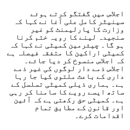
اجلاس میں گفتگو کرتے ہوئے
سینیٹر کامل علی آغا نے کہا کہ
وزارت کا پارلیمنٹ کو غیر
سنجیدہ لینے کا رویہ ختم کرنا
ہو گا۔ چیئرمین کمیٹی نے کہا کہ
کمیٹی اراکین کا متفقہ فیصلہ ہے
کہ اجلاس منسوخ کر دیا جائے۔
اجلاس ذمے دار لوگوں کی غیر ذمے
داری کے باعث ملتوی کیا جا رہا
ہے۔ ہماری ذیلی کمیٹی تسلسل کے
ساتھ ایسے رویے کا سامنا کر رہی
ہے۔ کمیٹی حق رکھتی ہے کہ آئین
اور قانون کے مطابق تمام
اقدامات کرے۔