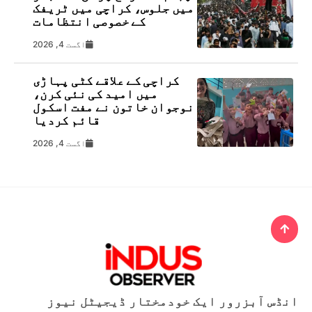
میں جلوس، کراچی میں ٹریفک
کے خصوصی انتظامات
اگست 4, 2026
کراچی کے علاقے کٹی پہاڑی
میں امید کی نئی کرن،
نوجوان خاتون نے مفت اسکول
قائم کردیا
اگست 4, 2026
انڈس آبزرور ایک خودمختار ڈیجیٹل نیوز