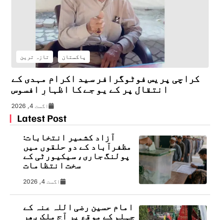
پاکستان
تازہ ترین
کراچی پریس فوٹوگرافر سید اکرام مہدی کے
انتقال پر کے یو جے کا اظہارِ افسوس
اگست 4, 2026
Latest Post
آزاد کشمیر انتخابات:
مظفرآباد کے دو حلقوں میں
پولنگ جاری، سیکیورٹی کے
سخت انتظامات
اگست 4, 2026
امام حسین رضی اللہ عنہ کے
چہلم کے موقع پر آج ملک بھر