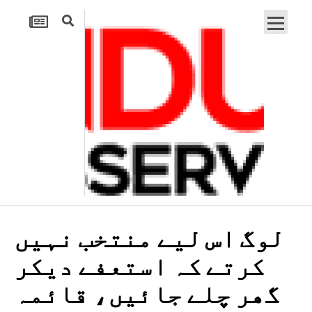
لوگ اس لیے منتخب نہیں
کرتے کہ استعفے دیکر
گھر چلے جائیں، قائمہ