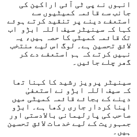
انہوں نے پی ٹی آئی اراکین کی
جانب سے قائمہ کمیٹیوں سے
استعفے دینے پر تنقید کرتے ہوئے
کہا کہ سینیٹر سیف اللہ ابڑو اب
تک قائمہ کمیٹی کا حصہ ہیں، یہ
لائق تحسین ہے۔ لوگ اس لیے منتخب
نہیں کرتے کہ ہم استعفے دے کر
گھر چلے جائیں۔
سینیٹر پرویز رشید کا کہنا تھا
کہ سیف اللہ ابڑو نے استعفیٰ
دینے کے بجائے قائمہ کمیٹی میں
اپنا کردار جاری رکھا ہے۔ ابڑو
صاحب کی پارلیمانی بالادستی اور
جمہوریت کے لیے خدمات لائق تحسین
ہیں۔