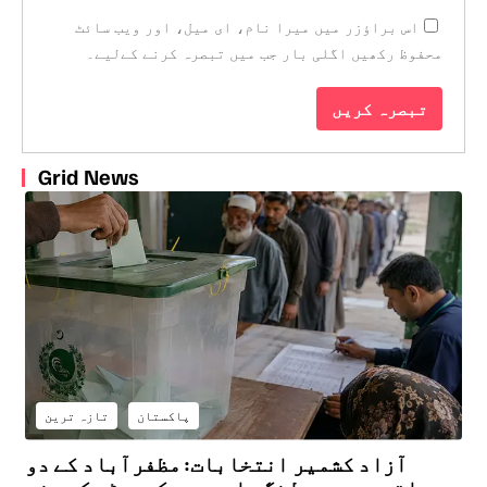
اس براؤزر میں میرا نام، ای میل، اور ویب سائٹ
محفوظ رکھیں اگلی بار جب میں تبصرہ کرنے کےلیے۔
Grid News
پاکستان
تازہ ترین
آزاد کشمیر انتخابات: مظفرآباد کے دو
حلقوں میں پولنگ جاری، سیکیورٹی کے سخت