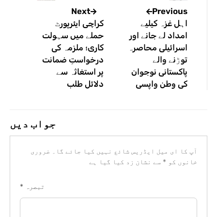
Previous
Next
اہل غزہ کیلیے
کراچی ایئرپورٹ
امداد لے جانے اور
حملے میں سہولت
اسرائیلی محاصرہ
کاری؛ ملزمہ کی
توڑنے والے
درخواستِ ضمانت
پاکستانی نوجوان
پر استغاثہ سے
کی وطن واپسی
دلائل طلب
جواب دیں
آپ کا ای میل ایڈریس شائع نہیں کیا جائے گا۔
ضروری
خانوں کو
*
سے نشان زد کیا گیا ہے
تبصرہ
*