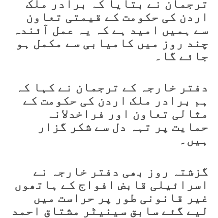
ترجمان نے بتایا کہ برادر ملک
اردن کی حکومت کے قیمتی تعاون
سے ہمیں امید ہے کہ یہ عمل آئندہ
چند روز میں کامیابی سے مکمل ہو
جائے گا۔
دفتر خارجہ کے ترجمان نے کہا کہ
ہم برادر ملک اردن کی حکومت کے
مثالی تعاون اور فراخدلانہ
حمایت پر تہہ دل سے شکر گزار
ہیں۔
گزشتہ روز بھی دفتر خارجہ نے
اسرائیلی قابض افواج کے ہاتھوں
غیر قانونی طور پر حراست میں
لیے گئے سابق سینیٹر مشتاق احمد