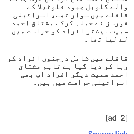
والے گلوبل صمود فلوٹیلا کے
قافلے میں سوار تھے، اسرائیلی
فورسز نے حملہ کرکے مشتاق احمد
سمیت بیشتر افراد کو حراست میں
لے لیا تھا۔
قافلے میں شامل درجنوں افراد کو
رہا کر دیا گیا ہے تاہم مشتاق
احمد سمیت دیگر افراد اب بھی
اسرائیلی حراست میں ہیں۔
[ad_2]
Source link