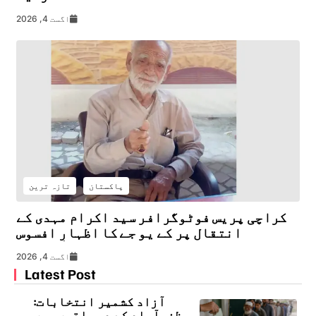
اگست 4, 2026
پاکستان
تازہ ترین
کراچی پریس فوٹوگرافر سید اکرام مہدی کے
انتقال پر کے یو جے کا اظہارِ افسوس
اگست 4, 2026
Latest Post
آزاد کشمیر انتخابات:
مظفرآباد کے دو حلقوں میں