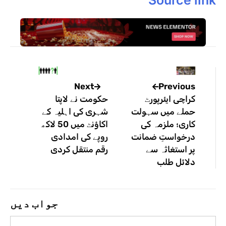
Previous
Next
کراچی ایئرپورٹ
حکومت نے لاپتا
حملے میں سہولت
شہری کی اہلیہ کے
کاری؛ ملزمہ کی
اکاؤنٹ میں 50 لاکھ
درخواستِ ضمانت
روپے کی امدادی
پر استغاثہ سے
رقم منتقل کردی
دلائل طلب
جواب دیں