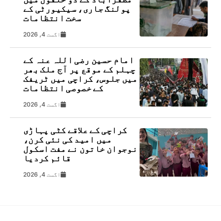
پولنگ جاری، سیکیورٹی کے
سخت انتظامات
اگست 4, 2026
امام حسین رضی اللہ عنہ کے
چہلم کے موقع پر آج ملک بھر
میں جلوس، کراچی میں ٹریفک
کے خصوصی انتظامات
اگست 4, 2026
کراچی کے علاقے کٹی پہاڑی
میں امید کی نئی کرن،
نوجوان خاتون نے مفت اسکول
قائم کردیا
اگست 4, 2026