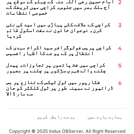
2
امام حسین رضی اللہ عنہ کے چہلم کے موقع پر
آج ملک بھر میں جلوس، کراچی میں ٹریفک کے
خصوصی انتظامات
3
کراچی کے علاقے کٹی پہاڑی میں امید کی نئی
کرن، نوجوان خاتون نے مفت اسکول قائم
کردیا
4
کراچی پریس فوٹوگرافر سید اکرام مہدی کے
انتقال پر کے یو جے کا اظہارِ افسوس
5
کراچی میں فٹ پاتھوں پر تجاوزات، پیدل
چلنے والے شہری سڑکوں پر چلنے پر مجبور
6
شکارپور میں ٹول ٹیکس کے تنازع پر بس
ڈرائیور نے مبینہ طور پر ٹول کلکٹر کو جان
سے مار ڈالا
ہمارے بارے میں
ہم سے رابطہ کریں
Copyright
©
2025 Indus OBServer. All Right Reserved