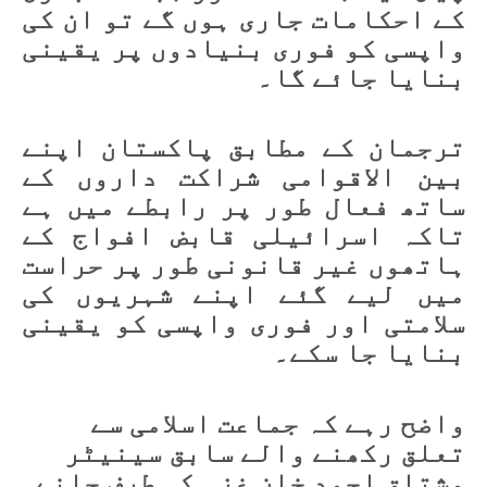
کے احکامات جاری ہوں گے تو ان کی
واپسی کو فوری بنیادوں پر یقینی
بنایا جائے گا۔
ترجمان کے مطابق پاکستان اپنے
بین الاقوامی شراکت داروں کے
ساتھ فعال طور پر رابطے میں ہے
تاکہ اسرائیلی قابض افواج کے
ہاتھوں غیر قانونی طور پر حراست
میں لیے گئے اپنے شہریوں کی
سلامتی اور فوری واپسی کو یقینی
بنایا جا سکے۔
واضح رہے کہ جماعت اسلامی سے
تعلق رکھنے والے سابق سینیٹر
مشتاق احمد خان غزہ کی طرف جانے