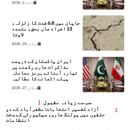
اگست 2, 2026
جاپان میں 6.8 شدت کا زلزلہ،
13 افراد جاں بحق، متعدد
لاپتا
جولائی 29, 2026
ایران پاکستان کے ذریعے
مذاکرات جاری رکھنے پر
تیار، آبنائے ہرمز معاملہ
پہلے اٹھانے کا مطالبہ
جولائی 27, 2026
سب سے زیادہ مقبول
1
آزاد کشمیر انتخابات: مظفرآباد کے دو
حلقوں میں پولنگ جاری، سیکیورٹی کے سخت
انتظامات