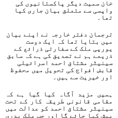
خان سمیت دیگر پاکستانیوں کی
واپسی سے متعلق بیان جاری کیا
تھا۔
ترجمان دفتر خارجہ نے اپنے بیان
میں بتایا تھا کہ ایک دوست
یورپی ملک کے سفارتی ذرائع کے
ذریعے ہم نے تصدیق کی ہے کہ سابق
سینیٹر مشتاق احمد اسرائیلی
قابض افواج کی تحویل میں محفوظ
اور خیریت سے ہیں۔
ہمیں مزید آگاہ کیا گیا ہے کہ
مقامی قانونی طریقہ کار کے تحت
سینیٹر مشتاق احمد کو عدالت میں
پیش کیا جائے گا اور جب ملک بدری