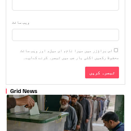
ویب‌ سائٹ
اس براؤزر میں میرا نام، ای میل، اور ویب سائٹ
محفوظ رکھیں اگلی بار جب میں تبصرہ کرنے کےلیے۔
Grid News