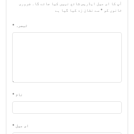
آپ کا ای میل ایڈریس شائع نہیں کیا جائے گا۔
ضروری
خانوں کو
*
سے نشان زد کیا گیا ہے
تبصرہ
*
نام
*
ای میل
*