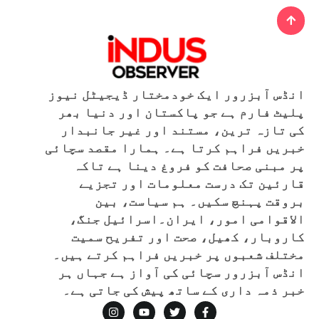
انڈس آبزرور ایک خودمختار ڈیجیٹل نیوز
پلیٹ فارم ہے جو پاکستان اور دنیا بھر
کی تازہ ترین، مستند اور غیر جانبدار
خبریں فراہم کرتا ہے۔ ہمارا مقصد سچائی
پر مبنی صحافت کو فروغ دینا ہے تاکہ
قارئین تک درست معلومات اور تجزیے
بروقت پہنچ سکیں۔ ہم سیاست، بین
الاقوامی امور، ایران۔اسرائیل جنگ،
کاروبار، کھیل، صحت اور تفریح سمیت
مختلف شعبوں پر خبریں فراہم کرتے ہیں۔
انڈس آبزرور سچائی کی آواز ہے جہاں ہر
خبر ذمہ داری کے ساتھ پیش کی جاتی ہے۔