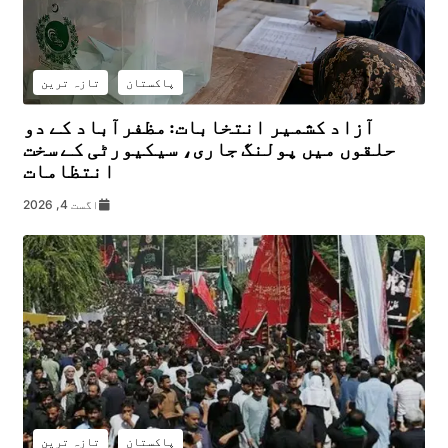
پاکستان
تازہ ترین
آزاد کشمیر انتخابات: مظفرآباد کے دو
حلقوں میں پولنگ جاری، سیکیورٹی کے سخت
انتظامات
اگست 4, 2026
پاکستان
تازہ ترین