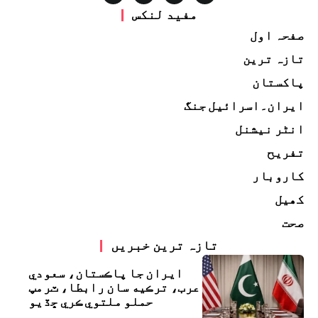
مفید لنکس
صفحہ اول
تازہ ترین
پاکستان
ایران۔اسرائیل جنگ
انٹر نیشنل
تفریح
کاروبار
کھیل
صحت
تازہ ترین خبریں
ايران جا پاڪستان، سعودي
عرب، ترڪيه سان رابطا، ٽرمپ
حملو ملتوي ڪري ڇڏيو