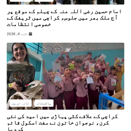
امام حسین رضی اللہ عنہ کے چہلم کے موقع پر
آج ملک بھر میں جلوس، کراچی میں ٹریفک کے
خصوصی انتظامات
اگست 4, 2026
پاکستان
تازہ ترین
کراچی کے علاقے کٹی پہاڑی میں امید کی نئی
کرن، نوجوان خاتون نے مفت اسکول قائم
کردیا