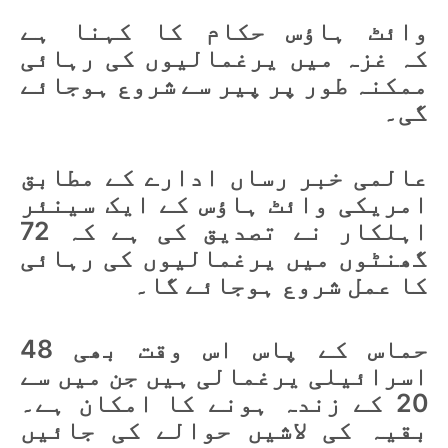
وائٹ ہاؤس حکام کا کہنا ہے
کہ غزہ میں یرغمالیوں کی رہائی
ممکنہ طور پر پیر سے شروع ہوجائے
گی۔
عالمی خبر رساں ادارے کے مطابق
امریکی وائٹ ہاؤس کے ایک سینئر
اہلکار نے تصدیق کی ہے کہ 72
گھنٹوں میں یرغمالیوں کی رہائی
کا عمل شروع ہوجائے گا۔
حماس کے پاس اس وقت بھی 48
اسرائیلی یرغمالی ہیں جن میں سے
20 کے زندہ ہونے کا امکان ہے۔
بقیہ کی لاشیں حوالے کی جائیں