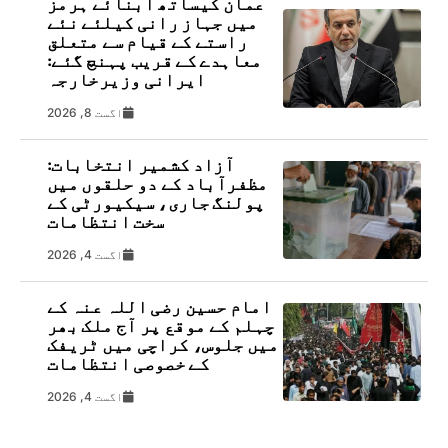
عمان کیساتھ آبنائے ہرمز
میں جہاز رانی کیلئے نئے
راستے کے قیام سے متعلق
معاہدے کے قریب پہنچ گئے:
ایرانی وزیرخارجہ
اگست 8, 2026
آزاد کشمیر انتخابات:
مظفرآباد کے دو حلقوں میں
پولنگ جاری، سیکیورٹی کے
سخت انتظامات
اگست 4, 2026
امام حسین رضی اللہ عنہ کے
چہلم کے موقع پر آج ملک بھر
میں جلوس، کراچی میں ٹریفک
کے خصوصی انتظامات
اگست 4, 2026