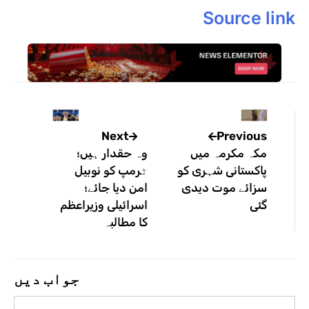
Source link
Previous
Next
مکہ مکرمہ میں
وہ حقدار ہیں؛
پاکستانی شہری کو
ٹرمپ کو نوبیل
سزائے موت دیدی
امن دیا جائے؛
گئی
اسرائیلی وزیراعظم
کا مطالبہ
جواب دیں