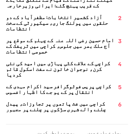
کے قریب پہنچ گئے: ایرانی وزیرخارجہ
2
آزاد کشمیر انتخابات: مظفرآباد کے دو
حلقوں میں پولنگ جاری، سیکیورٹی کے سخت
انتظامات
3
امام حسین رضی اللہ عنہ کے چہلم کے موقع پر
آج ملک بھر میں جلوس، کراچی میں ٹریفک کے
خصوصی انتظامات
4
کراچی کے علاقے کٹی پہاڑی میں امید کی نئی
کرن، نوجوان خاتون نے مفت اسکول قائم
کردیا
5
کراچی پریس فوٹوگرافر سید اکرام مہدی کے
انتقال پر کے یو جے کا اظہارِ افسوس
6
کراچی میں فٹ پاتھوں پر تجاوزات، پیدل
چلنے والے شہری سڑکوں پر چلنے پر مجبور
ہمارے بارے میں
ہم سے رابطہ کریں