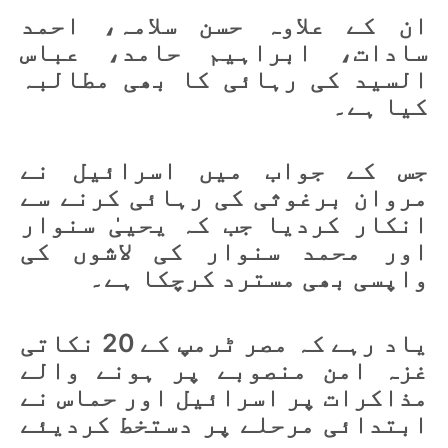
ان کے علاوہ حسن سلامہ، احمد
سادات، ابراہیم حامد، عباس
السید کی رہائی کا بھی مطالبہ
کیا ہے۔
جس کے جواب میں اسرائیل نے
مروان برغوثی کی رہائی کرنے سے
انکار کردیا جب کہ یحییٰ سنوار
اور محمد سنوار کی لاشوں کی
واپسی بھی مسترد کرچکا ہے۔
یاد رہے کہ مصر ٹرمپ کے 20 نکاتی
غزہ امن منصوبے پر ہونے والے
مذاکرات پر اسرائیل اور حماس نے
ابتدائی مرحلے پر دستخط کردیئے