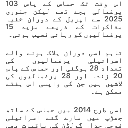
اس وقت تک حماس کے پاس 103
یرغمالی بچے تھے لیکن جنوری
2025 سے اپریل کے دوران خفیہ
مذاکرات کے ذریعے مزید 15
یرغمالیوں کو رہائی نصیب ہوئی۔
تاہم اسی دوران ہلاک ہونے والے
اسرائیلی یرغمالیوں کی
تعداد 28 ہوگئی اور حماس کے پاس
20 زندہ اور 28 یرغمالیوں کی
لاشیں ہیں جن کی واپسی اس ہفتے
ممکن ہے۔
اسی طرح 2014 میں حماس کے ساتھ
جھڑپ میں مارے گئے اسرائیلی
فوجی حدار گولڈن کی باقیات بھی