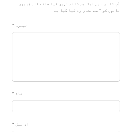
آپ کا ای میل ایڈریس شائع نہیں کیا جائے گا۔
ضروری
خانوں کو
*
سے نشان زد کیا گیا ہے
تبصرہ
*
نام
*
ای میل
*