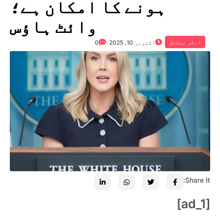
ہونے کا امکان ہے؛
وائٹ ہاؤس
انٹر نیشنل
اکتوبر 10, 2025
0
Share It:
[ad_1]