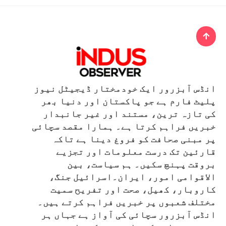
انڈس آبزرور ایک خودمختار ڈیجیٹل نیوز
پلیٹ فارم ہے جو پاکستان اور دنیا بھر
کی تازہ ترین، مستند اور غیر جانبدار
خبریں فراہم کرتا ہے۔ ہمارا مقصد سچائی
پر مبنی صحافت کو فروغ دینا ہے تاکہ
قارئین تک درست معلومات اور تجزیے
بروقت پہنچ سکیں۔ ہم سیاست، بین
الاقوامی امور، ایران۔اسرائیل جنگ،
کاروبار، کھیل، صحت اور تفریح سمیت
مختلف شعبوں پر خبریں فراہم کرتے ہیں۔
انڈس آبزرور سچائی کی آواز ہے جہاں ہر