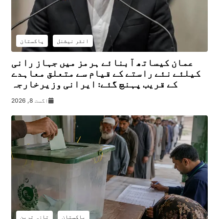
انٹر نیشنل
پاکستان
عمان کیساتھ آبنائے ہرمز میں جہاز رانی
کیلئے نئے راستے کے قیام سے متعلق معاہدے
کے قریب پہنچ گئے: ایرانی وزیرخارجہ
اگست 8, 2026
پاکستان
تازہ ترین