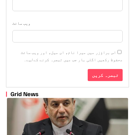
ویب‌ سائٹ
اس براؤزر میں میرا نام، ای میل، اور ویب سائٹ
محفوظ رکھیں اگلی بار جب میں تبصرہ کرنے کےلیے۔
Grid News