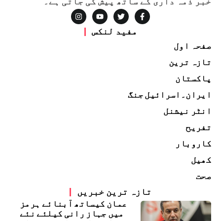
خبر ذمہ داری کے ساتھ پیش کی جاتی ہے۔
مفید لنکس
صفحہ اول
تازہ ترین
پاکستان
ایران۔اسرائیل جنگ
انٹر نیشنل
تفریح
کاروبار
کھیل
صحت
تازہ ترین خبریں
عمان کیساتھ آبنائے ہرمز
میں جہاز رانی کیلئے نئے