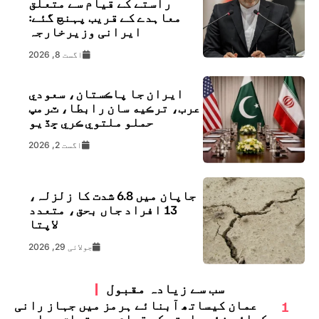
راستے کے قیام سے متعلق
معاہدے کے قریب پہنچ گئے:
ایرانی وزیرخارجہ
اگست 8, 2026
ايران جا پاڪستان، سعودي
عرب، ترڪيه سان رابطا، ٽرمپ
حملو ملتوي ڪري ڇڏيو
اگست 2, 2026
جاپان میں 6.8 شدت کا زلزلہ،
13 افراد جاں بحق، متعدد
لاپتا
جولائی 29, 2026
سب سے زیادہ مقبول
1
عمان کیساتھ آبنائے ہرمز میں جہاز رانی
کیلئے نئے راستے کے قیام سے متعلق معاہدے