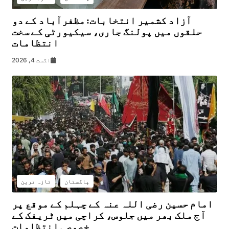
آزاد کشمیر انتخابات: مظفرآباد کے دو
حلقوں میں پولنگ جاری، سیکیورٹی کے سخت
انتظامات
اگست 4, 2026
پاکستان
تازہ ترین
امام حسین رضی اللہ عنہ کے چہلم کے موقع پر
آج ملک بھر میں جلوس، کراچی میں ٹریفک کے
خصوصی انتظامات