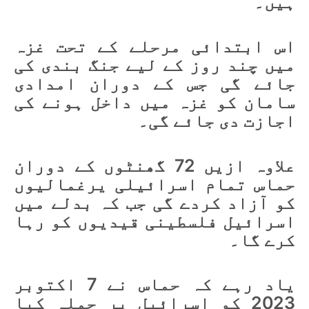
ہیں۔
اس ابتدائی مرحلے کے تحت غزہ
میں چند روز کے لیے جنگ بندی کی
جائے گی جس کے دوران امدادی
سامان کو غزہ میں داخل ہونے کی
اجازت دی جائے گی۔
علاوہ ازیں 72 گھنٹوں کے دوران
حماس تمام اسرائیلی یرغمالیوں
کو آزاد کردے گی جب کہ بدلے میں
اسرائیل فلسطینی قیدیوں کو رہا
کرے گا۔
یاد رہے کہ حماس نے 7 اکتوبر
2023 کو اسرائیل پر حملہ کیا