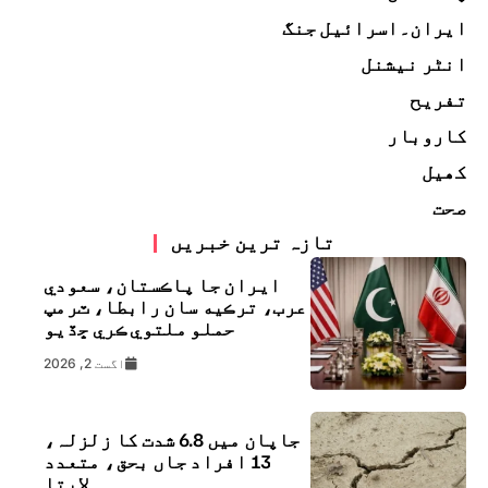
ایران۔اسرائیل جنگ
انٹر نیشنل
تفریح
کاروبار
کھیل
صحت
تازہ ترین خبریں
ايران جا پاڪستان، سعودي
عرب، ترڪيه سان رابطا، ٽرمپ
حملو ملتوي ڪري ڇڏيو
اگست 2, 2026
جاپان میں 6.8 شدت کا زلزلہ،
13 افراد جاں بحق، متعدد
لاپتا