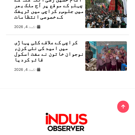
چہلم کے موقع پر آج ملک بھر
میں جلوس، کراچی میں ٹریفک
کے خصوصی انتظامات
اگست 4, 2026
کراچی کے علاقے کٹی پہاڑی
میں امید کی نئی کرن،
نوجوان خاتون نے مفت اسکول
قائم کردیا
اگست 4, 2026