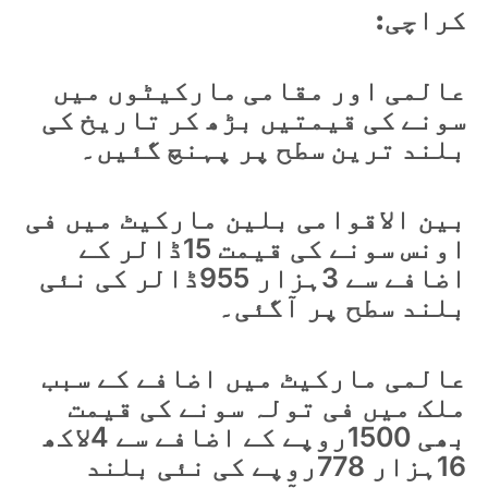
کراچی:
عالمی اور مقامی مارکیٹوں میں
سونے کی قیمتیں بڑھ کر تاریخ کی
بلند ترین سطح پر پہنچ گئیں۔
بین الاقوامی بلین مارکیٹ میں فی
اونس سونے کی قیمت 15ڈالر کے
اضافے سے 3ہزار 955ڈالر کی نئی
بلند سطح پر آگئی۔
عالمی مارکیٹ میں اضافے کے سبب
ملک میں فی تولہ سونے کی قیمت
بھی 1500روپے کے اضافے سے 4لاکھ
16ہزار 778روپے کی نئی بلند