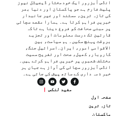
انڈس آبزرور ایک خودمختار ڈیجیٹل نیوز
پلیٹ فارم ہے جو پاکستان اور دنیا بھر
کی تازہ ترین، مستند اور غیر جانبدار
خبریں فراہم کرتا ہے۔ ہمارا مقصد سچائی
پر مبنی صحافت کو فروغ دینا ہے تاکہ
قارئین تک درست معلومات اور تجزیے
بروقت پہنچ سکیں۔ ہم سیاست، بین
الاقوامی امور، ایران۔اسرائیل جنگ،
کاروبار، کھیل، صحت اور تفریح سمیت
مختلف شعبوں پر خبریں فراہم کرتے ہیں۔
انڈس آبزرور سچائی کی آواز ہے جہاں ہر
خبر ذمہ داری کے ساتھ پیش کی جاتی ہے۔
مفید لنکس
صفحہ اول
تازہ ترین
پاکستان