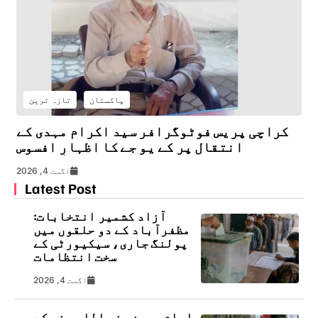
پاکستان
تازہ ترین
کراچی پریس فوٹوگرافر سید اکرام مہدی کے
انتقال پر کے یو جے کا اظہارِ افسوس
اگست 4, 2026
Latest Post
آزاد کشمیر انتخابات:
مظفرآباد کے دو حلقوں میں
پولنگ جاری، سیکیورٹی کے
سخت انتظامات
اگست 4, 2026
امام حسین رضی اللہ عنہ کے