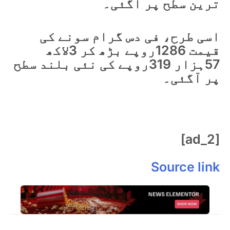
ترین سطح پر آگئی۔
اسی طرح، فی دس گرام سونے کی
قیمت 1286روپے بڑھ کر 3لاکھ
57ہزار 319روپے کی نئی بلند سطح
پر آگئی۔
[ad_2]
Source link