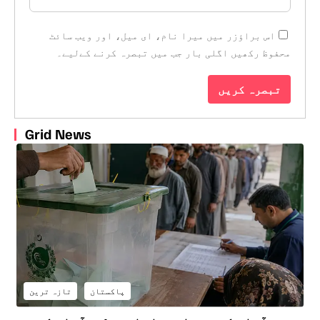
اس براؤزر میں میرا نام، ای میل، اور ویب سائٹ
محفوظ رکھیں اگلی بار جب میں تبصرہ کرنے کےلیے۔
Grid News
پاکستان
تازہ ترین