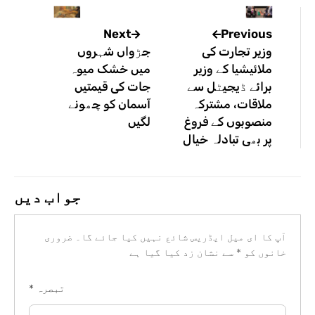
Previous
Next
وزیر تجارت کی
جڑواں شہروں
ملائیشیا کے وزیر
میں خشک میوہ
برائے ڈیجیٹل سے
جات کی قیمتیں
ملاقات، مشترکہ
آسمان کو چھونے
منصوبوں کے فروغ
لگیں
پر بھی تبادلہ خیال
جواب دیں
آپ کا ای میل ایڈریس شائع نہیں کیا جائے گا۔
ضروری
خانوں کو
*
سے نشان زد کیا گیا ہے
تبصرہ
*