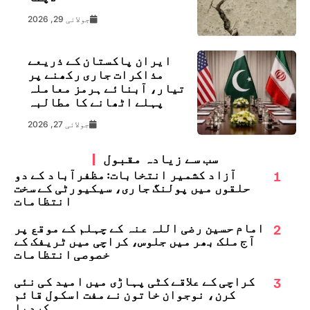
جولائی 29, 2026
ایران پاکستان کے ذریعے
مذاکرات جاری رکھنے پر
تیار، آبنائے ہرمز معاملہ
پہلے اٹھانے کا مطالبہ
جولائی 27, 2026
سب سے زیادہ مقبول
1
آزاد کشمیر انتخابات: مظفرآباد کے دو
حلقوں میں پولنگ جاری، سیکیورٹی کے سخت
انتظامات
2
امام حسین رضی اللہ عنہ کے چہلم کے موقع پر
آج ملک بھر میں جلوس، کراچی میں ٹریفک کے
خصوصی انتظامات
3
کراچی کے علاقے کٹی پہاڑی میں امید کی نئی
کرن، نوجوان خاتون نے مفت اسکول قائم
کردیا