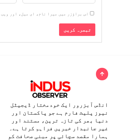
اس براؤزر میں میرا نام، ای میل، اور ویب 
انڈس آبزرور ایک خودمختار ڈیجیٹل
نیوز پلیٹ فارم ہے جو پاکستان اور
دنیا بھر کی تازہ ترین، مستند اور
غیر جانبدار خبریں فراہم کرتا ہے۔
ہمارا مقصد سچائی پر مبنی صحافت کو