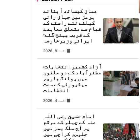
عمان کیساتھ آبنائے
ہرمز میں جہاز رانی
کیلئے نئے راستے کے
قیام سے متعلق معاہدے
کے قریب پہنچ گئے:
ایرانی وزیرخارجہ
اگست 8, 2026
آزاد کشمیر انتخابات:
مظفرآباد کے دو حلقوں
میں پولنگ جاری،
سیکیورٹی کے سخت
انتظامات
اگست 4, 2026
امام حسین رضی اللہ
عنہ کے چہلم کے موقع
پر آج ملک بھر میں
جلوس، کراچی میں
ٹریفک کے خصوصی