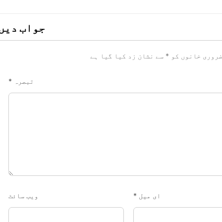
جواب دیں
روری خانوں کو
*
سے نشان زد کیا گیا ہے
تبصرہ
*
ای میل
*
ویب‌ سائٹ