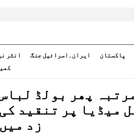
پاکستان
ایران۔اسرائیل جنگ
انٹر نی
کھی
رتبہ پھر بولڈ لباس
ل میڈیا پر تنقید کی
زد میں