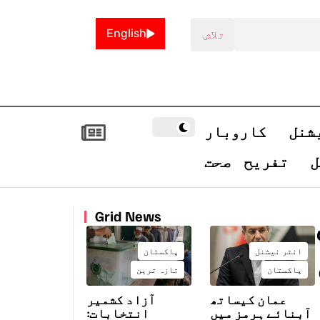
English
شنل
کاروبار
ل
تفریح
صحت
Grid News
انٹر نیشنل
پاکستان
پاکستان
تازہ ترین
عمان کیساتھ
آزاد کشمیر
آبنائے ہرمز میں
انتخابات: