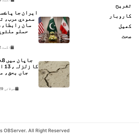
تفریح
ايران جا پاڪس
کاروبار
سعودي عرب، ت
سان رابطا، 
کھیل
حملو ملتوي
صحت
ڇ
اگست 2, 2026
کا زل
جاں بحق، م
ل
جولائی 29, 2026
s OBServer. All Right Reserved