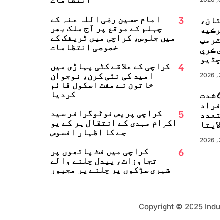
3
امام حسین رضی اللہ عنہ کے
تان،
چہلم کے موقع پر آج ملک بھر
رڪيه
میں جلوس، کراچی میں ٹریفک کے
ٽرمپ
خصوصی انتظامات
 ڪري
ڏيو
4
کراچی کے علاقے کٹی پہاڑی میں
امید کی نئی کرن، نوجوان
خاتون نے مفت اسکول قائم
کردیا
جاپان میں 6.8 شدت
زلہ، 13 افراد
5
کراچی پریس فوٹوگرافر سید
تعدد
اکرام مہدی کے انتقال پر کے یو
اپتا
جے کا اظہارِ افسوس
6
کراچی میں فٹ پاتھوں پر
تجاوزات، پیدل چلنے والے
شہری سڑکوں پر چلنے پر مجبور
Copyright
©
2025 Indu