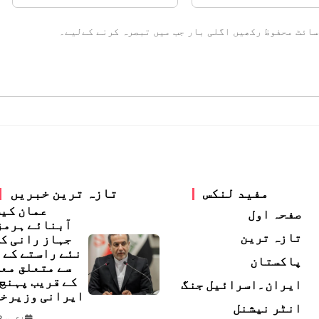
سائٹ محفوظ رکھیں اگلی بار جب میں تبصرہ کرنے کےلیے۔
مفید لنکس
تازہ ترین خبریں
عمان کی
صفحہ اول
آبنائے ہرمز
تازہ ترین
جہاز رانی ک
نئے راستے کے 
پاکستان
سے متعلق مع
کے قریب پہنچ 
ایران۔اسرائیل جنگ
ایرانی وزیرخ
انٹر نیشنل
اگست 8, 2026