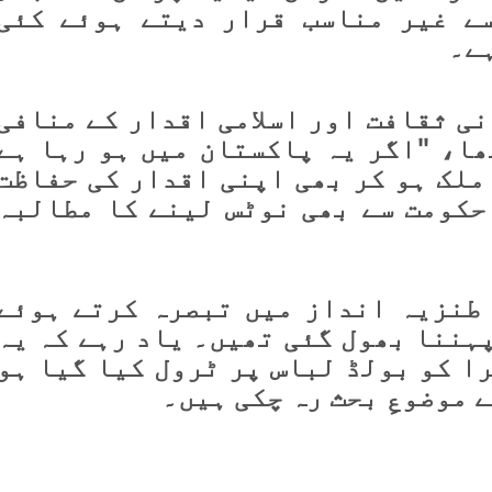
ے غیر مناسب قرار دیتے ہوئے کئی
ہے۔
ی ثقافت اور اسلامی اقدار کے منافی
ھا، "اگر یہ پاکستان میں ہو رہا ہے
ملک ہو کر بھی اپنی اقدار کی حفاظت
حکومت سے بھی نوٹس لینے کا مطالبہ
طنزیہ انداز میں تبصرہ کرتے ہوئے
ہننا بھول گئی تھیں۔ یاد رہے کہ یہ
ا کو بولڈ لباس پر ٹرول کیا گیا ہو
ے موضوعِ بحث رہ چکی ہیں۔