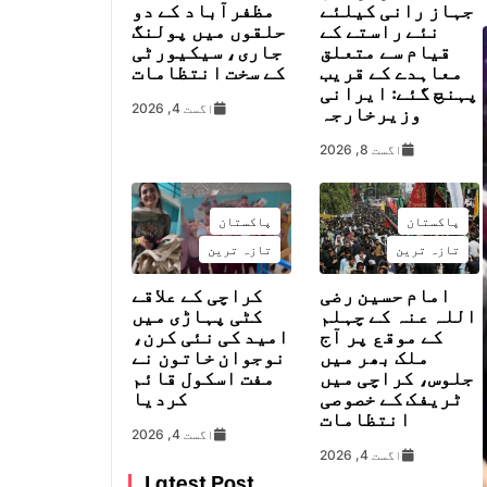
جہاز رانی کیلئے
مظفرآباد کے دو
نئے راستے کے
حلقوں میں پولنگ
قیام سے متعلق
جاری، سیکیورٹی
معاہدے کے قریب
کے سخت انتظامات
پہنچ گئے: ایرانی
اگست 4, 2026
وزیرخارجہ
اگست 8, 2026
پاکستان
پاکستان
تازہ ترین
تازہ ترین
امام حسین رضی
کراچی کے علاقے
اللہ عنہ کے چہلم
کٹی پہاڑی میں
کے موقع پر آج
امید کی نئی کرن،
ملک بھر میں
نوجوان خاتون نے
جلوس، کراچی میں
مفت اسکول قائم
ٹریفک کے خصوصی
کردیا
انتظامات
اگست 4, 2026
اگست 4, 2026
Latest Post