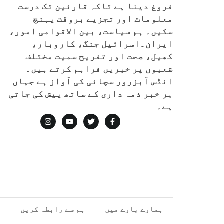
فروغ دینا ہے تاکہ قارئین تک درست
معلومات اور تجزیے بروقت پہنچ
سکیں۔ ہم سیاست، بین الاقوامی امور،
ایران۔اسرائیل جنگ، کاروبار،
کھیل، صحت اور تفریح سمیت مختلف
شعبوں پر خبریں فراہم کرتے ہیں۔
انڈس آبزرور سچائی کی آواز ہے جہاں
ہر خبر ذمہ داری کے ساتھ پیش کی جاتی
ہے۔
ہمارے بارے میں
ہم سے رابطہ کریں