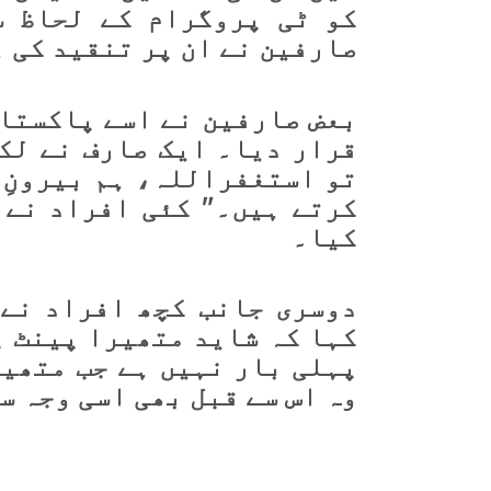
کو ٹی پروگرام کے لحاظ س
صارفین نے ان پر تنقید کی 
بعض صارفین نے اسے پاکستان
قرار دیا۔ ایک صارف نے لک
تو استغفراللہ، ہم بیرونِ 
کرتے ہیں۔” کئی افراد نے 
کیا۔
دوسری جانب کچھ افراد نے 
کہا کہ شاید متھیرا پینٹ پ
پہلی بار نہیں ہے جب متھیر
وہ اس سے قبل بھی اسی وجہ س