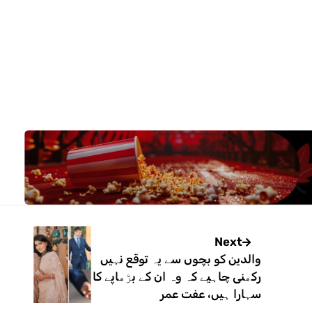
Next
والدین کو بچوں سے یہ توقع نہیں
رکھنی چاہیے کہ وہ ان کے بڑھاپے کا
سہارا ہیں، عفت عمر