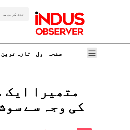
صفحہ اول
تازہ ترین
متھیرا ایک م
کی وجہ سے سوش