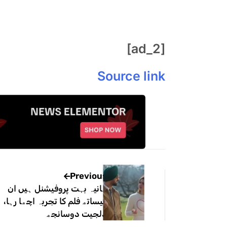
[ad_2]
Source link
Previous
ہانیہ بہت پروفیشنل ہیں ان
کیساتھ فلم کا تجربہ اچھا رہا،
دلجیت دوسانجھ