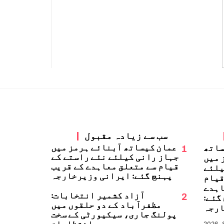
سب سے زیادہ مقبول
1
عمان کیساتھ آبنائے ہرمز میں
ساتھ
جہاز رانی کیلئے نئے راستے کے
 میں
قیام سے متعلق معاہدے کے قریب
یلئے
پہنچ گئے: ایرانی وزیرخارجہ
قیام
اہدے
2
آزاد کشمیر انتخابات:
گئے:
مظفرآباد کے دو حلقوں میں
ارجہ
پولنگ جاری، سیکیورٹی کے سخت
انتظامات