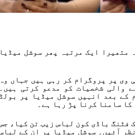
 متھیرا ایک مرتبہ پھر سوشل میڈیا
 وی پر پروگرام کر رہی ہیں جہاں وہ
ے والی شخصیات کو مدعو کرتی ہیں۔
 کے بعد انہیں سوشل میڈیا پر بولڈ
کا سامنا کرنا پڑ رہا ہے۔
 فٹنگ باڈی کون لباس زیب تن کیا، جس
ظر آئیں۔ سوشل میڈیا پر ان کے لباس