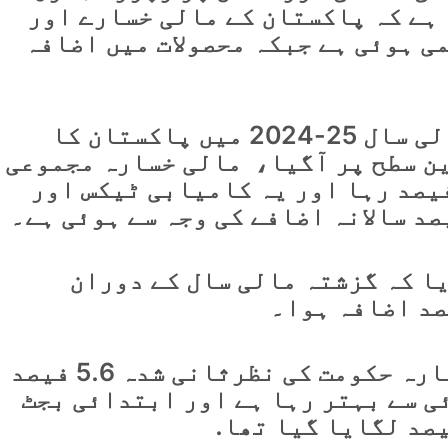
 ہے کہ پاکستان کے مالی خسارے اور
ی ہوئی ہے جبکہ محصولات میں اضافہ
رپورٹ میں بتایا گیا کہ مالی سال 25-2024 میں پاکستان کا
 کی کم ترین سطح پر آگیا، مالی خسارہ مجموعی
می پیداوارکا صرف 5.38 فیصد رہا اور یہ کامیابی ٹیکس اور
ا کہ گزشتہ مالی سال کے دوران
ٹاپ لائن ریسرچ کے مطابق خسارہ حکومت کی نظرثانی شدہ 5.6 فیصد
ی سے بہتر رہا ہے اور ابتدائی بجٹ