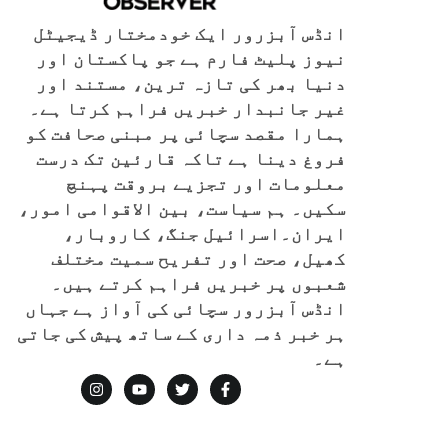
انڈس آبزرور ایک خودمختار ڈیجیٹل
نیوز پلیٹ فارم ہے جو پاکستان اور
دنیا بھر کی تازہ ترین، مستند اور
غیر جانبدار خبریں فراہم کرتا ہے۔
ہمارا مقصد سچائی پر مبنی صحافت کو
فروغ دینا ہے تاکہ قارئین تک درست
معلومات اور تجزیے بروقت پہنچ
سکیں۔ ہم سیاست، بین الاقوامی امور،
ایران۔اسرائیل جنگ، کاروبار،
کھیل، صحت اور تفریح سمیت مختلف
شعبوں پر خبریں فراہم کرتے ہیں۔
انڈس آبزرور سچائی کی آواز ہے جہاں
ہر خبر ذمہ داری کے ساتھ پیش کی جاتی
ہے۔