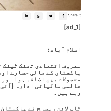
Share It:
[ad_1]
اسلام آباد:
معروف اقتصادی تھنک ٹینک ٹا
پاکستان کے مالی خسارے اور
محصولات میں اضافہ ہوا اور 
عالمی مالیاتی ادارہ (آئی ا
رہے ہیں۔
ٹاپ لائن ریسرچ نے پاکستان 