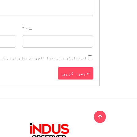
نام
*
اس براؤزر میں میرا نام، ای میل، اور ویب 