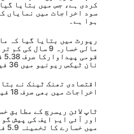
کردی ہے، جس میں بتایا گیا
سود اخراجات میں نمایاں کم
ہوا ہے۔
مالی خسارہ 9 سال
قو
نان ٹیکس ریونیو میں 36 فیصد سالانہ اضافے کی وجہ سے ہوئی ہے۔
اقتصادی تھنک ٹینک نے بتای
اخراجات میں بھی صرف 18 فیصد اضافہ ہوا۔
اور آئی ایم ایف کی پیش گوئ
میں خسارے کا تخمینہ 5.9 فیصد لگایا گیا تھا.