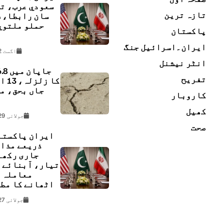
سعودي عرب، ت
تازہ ترین
سان رابطا، 
حملو ملتوي
پاکستان
ڇ
ایران۔اسرائیل جنگ
اگست 2, 2026
انٹر نیشنل
تفریح
کا زل
جاں بحق، م
کاروبار
ل
کھیل
جولائی 29, 2026
صحت
ایران پاکستا
ذریعے مذا
جاری رکھن
تیار، آبنائے 
معاملہ 
اٹھانے کا مط
جولائی 27, 2026