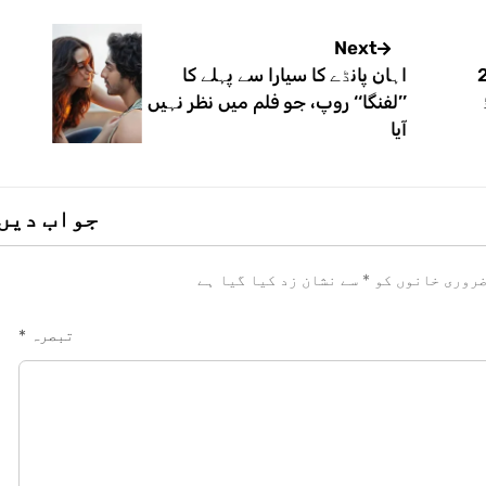
Next
سرے ٹی 20
اہان پانڈے کا سیارا سے پہلے کا
’’لفنگا‘‘ روپ، جو فلم میں نظر نہیں
آیا
جواب دیں
روری خانوں کو
*
سے نشان زد کیا گیا ہے
تبصرہ
*