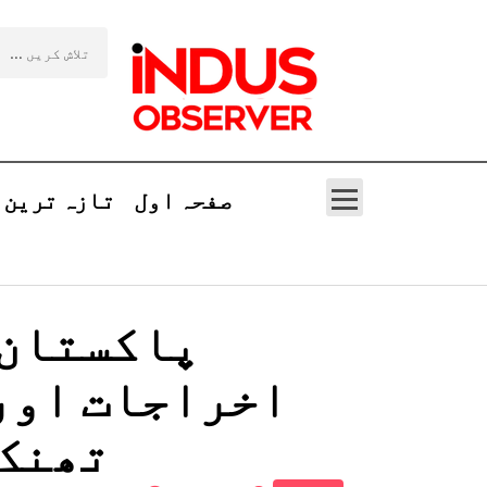
صفحہ اول
تازہ ترین
پاکستان 
اخراجات اور 
تھنک 