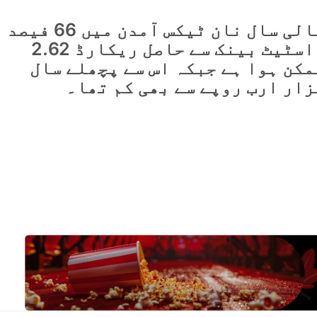
مزید بتایا گیا کہ گزشتہ مالی سال نان ٹیکس آمدن میں 66 فیصد
کا اضافہ دیکھنے میں آیا، اسٹیٹ بینک سے حاصل ریکارڈ 2.62
مکن ہوا ہے جبکہ اس سے پچھلے سال
زار ارب روپے سے بھی کم تھا۔