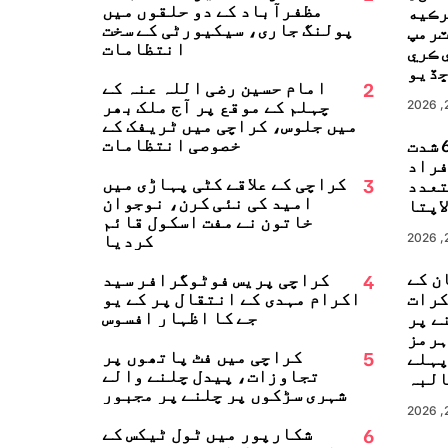
مظفرآباد کے دو حلقوں میں
رڪيه
پولنگ جاری، سیکیورٹی کے سخت
ٽرمپ
انتظامات
 ڪري
ڏيو
2
امام حسین رضی اللہ عنہ کے
چہلم کے موقع پر آج ملک بھر
میں جلوس، کراچی میں ٹریفک کے
خصوصی انتظامات
جاپان میں 6.8 شدت
زلہ، 13 افراد
3
کراچی کے علاقے کٹی پہاڑی میں
تعدد
امید کی نئی کرن، نوجوان
اپتا
خاتون نے مفت اسکول قائم
کردیا
ن کے
4
کراچی پریس فوٹوگرافر سید
کرات
اکرام مہدی کے انتقال پر کے یو
جے کا اظہارِ افسوس
ے پر
ہرمز
5
کراچی میں فٹ پاتھوں پر
پہلے
تجاوزات، پیدل چلنے والے
البہ
شہری سڑکوں پر چلنے پر مجبور
6
شکارپور میں ٹول ٹیکس کے