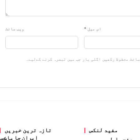
ای میل
*
ویب‌ سائٹ
سائٹ محفوظ رکھیں اگلی بار جب میں تبصرہ کرنے کےلیے۔
مفید لنکس
تازہ ترین خبریں
ايران جا پاڪس
صفحہ اول