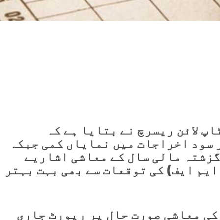
پ لائن ریسرچ نے بتایا ہے کہ
 سود اخراجات میں نمایاں کمی جبکہ
گزشتہ مالی سال کے معاشی اشاریے
یم ایف) کی توقعات سے بھی بہت بہتر
کی معاشی صورت حال پر رپورٹ جاری