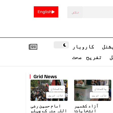
English
شنل
کاروبار
ل
تفریح
صحت
Grid News
پاکستان
پاکستان
تازہ ترین
تازہ ترین
آزاد کشمیر
امام حسین رضی
انتخابات:
اللہ عنہ کے چہلم