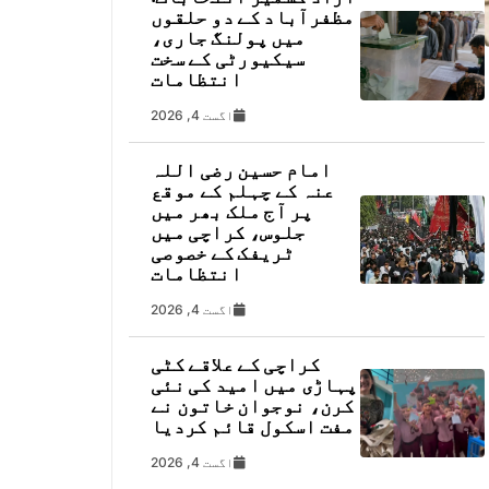
مظفرآباد کے دو حلقوں
میں پولنگ جاری،
سیکیورٹی کے سخت
انتظامات
اگست 4, 2026
امام حسین رضی اللہ
عنہ کے چہلم کے موقع
پر آج ملک بھر میں
جلوس، کراچی میں
ٹریفک کے خصوصی
انتظامات
اگست 4, 2026
کراچی کے علاقے کٹی
پہاڑی میں امید کی نئی
کرن، نوجوان خاتون نے
مفت اسکول قائم کردیا
اگست 4, 2026