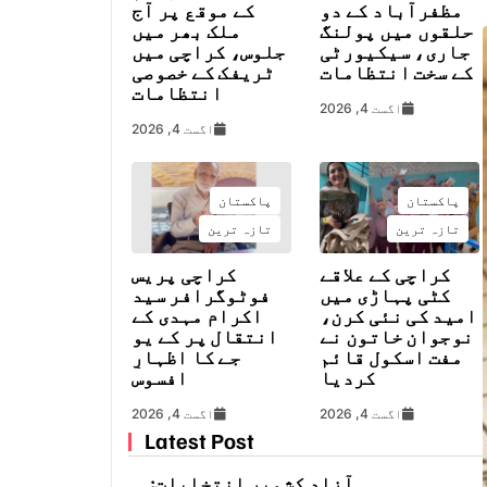
مظفرآباد کے دو
کے موقع پر آج
حلقوں میں پولنگ
ملک بھر میں
جاری، سیکیورٹی
جلوس، کراچی میں
کے سخت انتظامات
ٹریفک کے خصوصی
انتظامات
اگست 4, 2026
اگست 4, 2026
پاکستان
پاکستان
تازہ ترین
تازہ ترین
کراچی کے علاقے
کراچی پریس
کٹی پہاڑی میں
فوٹوگرافر سید
امید کی نئی کرن،
اکرام مہدی کے
نوجوان خاتون نے
انتقال پر کے یو
مفت اسکول قائم
جے کا اظہارِ
کردیا
افسوس
اگست 4, 2026
اگست 4, 2026
Latest Post
آزاد کشمیر انتخابات: