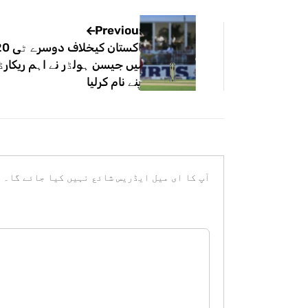
Previous
پاکستان کیخلاف دو
میں جیسن ہولڈر نے اہم ریکارڈ
اپنے نام کرلیا
آپ کا ای میل ایڈریس شائع نہیں کیا جائے گا۔
ض