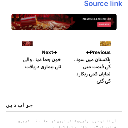
Source link
Previous
Next
پاکستان میں سونے
خون جما دینے والی
کی قیمت میں
نئی بیماری دریافت
نمایاں کمی ریکارڈ
کی گئی
جواب دیں
آپ کا ای میل ایڈریس شائع نہیں کیا جائے گا۔
ضروری
خانوں کو
*
سے نشان زد کیا گیا ہے