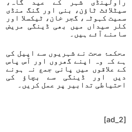
راولپنڈی شہر کے عید گاہ،
سیٹلائٹ ٹاؤن، بنی اور گنگ منڈی
سمیت کہوٹہ، گجر خان، ٹیکسلا اور
کلر سیداں میں بھی ڈینگی مریض
سامنے آئے ہیں۔
محکمۂ صحت نے شہریوں سے اپیل کی
ہے کہ وہ اپنے گھروں اور آس پاس
کے علاقوں میں پانی جمع نہ ہونے
دیں اور ڈینگی سے بچاؤ کی
احتیاطی تدابیر پر عمل کریں۔
[ad_2]