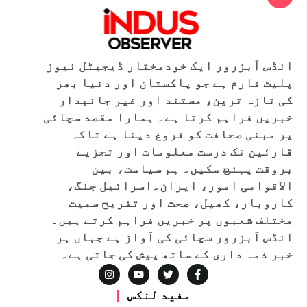
انڈس آبزرور ایک خودمختار ڈیجیٹل نیوز
پلیٹ فارم ہے جو پاکستان اور دنیا بھر
کی تازہ ترین، مستند اور غیر جانبدار
خبریں فراہم کرتا ہے۔ ہمارا مقصد سچائی
پر مبنی صحافت کو فروغ دینا ہے تاکہ
قارئین تک درست معلومات اور تجزیے
بروقت پہنچ سکیں۔ ہم سیاست، بین
الاقوامی امور، ایران۔اسرائیل جنگ،
کاروبار، کھیل، صحت اور تفریح سمیت
مختلف شعبوں پر خبریں فراہم کرتے ہیں۔
انڈس آبزرور سچائی کی آواز ہے جہاں ہر
خبر ذمہ داری کے ساتھ پیش کی جاتی ہے۔
مفید لنکس