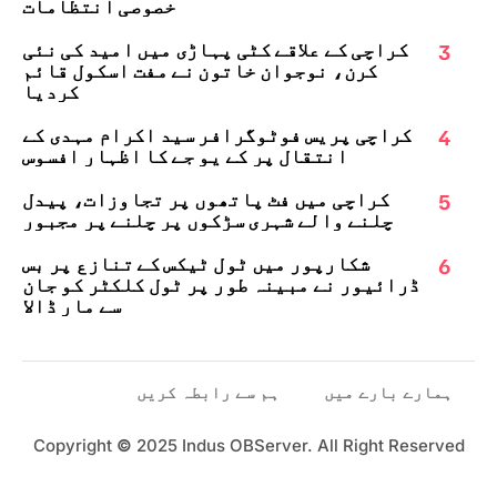
خصوصی انتظامات
3
کراچی کے علاقے کٹی پہاڑی میں امید کی نئی
کرن، نوجوان خاتون نے مفت اسکول قائم
کردیا
4
کراچی پریس فوٹوگرافر سید اکرام مہدی کے
انتقال پر کے یو جے کا اظہارِ افسوس
5
کراچی میں فٹ پاتھوں پر تجاوزات، پیدل
چلنے والے شہری سڑکوں پر چلنے پر مجبور
6
شکارپور میں ٹول ٹیکس کے تنازع پر بس
ڈرائیور نے مبینہ طور پر ٹول کلکٹر کو جان
سے مار ڈالا
ہمارے بارے میں
ہم سے رابطہ کریں
Copyright
©
2025 Indus OBServer. All Right Reserved