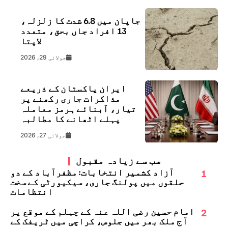
جاپان میں 6.8 شدت کا زلزلہ،
13 افراد جاں بحق، متعدد
لاپتا
جولائی 29, 2026
ایران پاکستان کے ذریعے
مذاکرات جاری رکھنے پر
تیار، آبنائے ہرمز معاملہ
پہلے اٹھانے کا مطالبہ
جولائی 27, 2026
سب سے زیادہ مقبول
1
آزاد کشمیر انتخابات: مظفرآباد کے دو
حلقوں میں پولنگ جاری، سیکیورٹی کے سخت
انتظامات
2
امام حسین رضی اللہ عنہ کے چہلم کے موقع پر
آج ملک بھر میں جلوس، کراچی میں ٹریفک کے