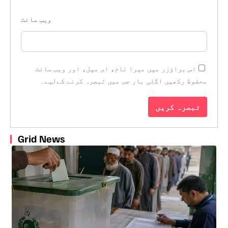
ویب‌ سائٹ
اس براؤزر میں میرا نام، ای میل، اور ویب سائٹ
محفوظ رکھیں اگلی بار جب میں تبصرہ کرنے کےلیے۔
Grid News