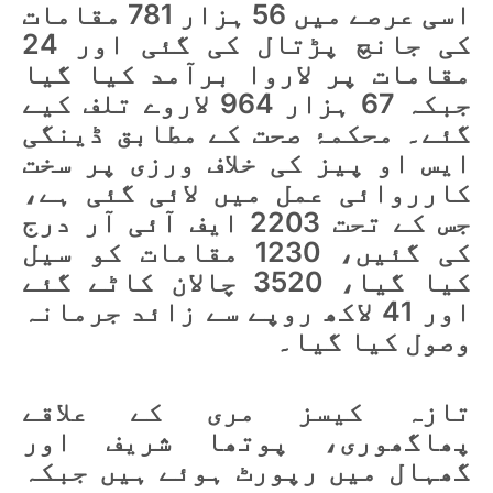
اسی عرصے میں 56 ہزار 781 مقامات
کی جانچ پڑتال کی گئی اور 24
مقامات پر لاروا برآمد کیا گیا
جبکہ 67 ہزار 964 لاروے تلف کیے
گئے۔ محکمۂ صحت کے مطابق ڈینگی
ایس او پیز کی خلاف ورزی پر سخت
کارروائی عمل میں لائی گئی ہے،
جس کے تحت 2203 ایف آئی آر درج
کی گئیں، 1230 مقامات کو سیل
کیا گیا، 3520 چالان کاٹے گئے
اور 41 لاکھ روپے سے زائد جرمانہ
وصول کیا گیا۔
تازہ کیسز مری کے علاقے
پھاگھوری، پوتھا شریف اور
گھہال میں رپورٹ ہوئے ہیں جبکہ