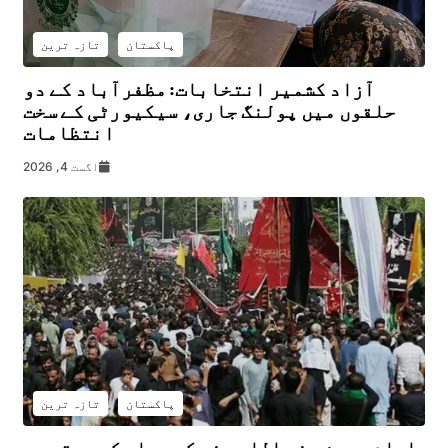
پاکستان
تازہ ترین
آزاد کشمیر انتخابات: مظفرآباد کے دو
حلقوں میں پولنگ جاری، سیکیورٹی کے سخت
انتظامات
اگست 4, 2026
پاکستان
تازہ ترین
امام حسین رضی اللہ عنہ کے چہلم کے موقع پر