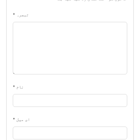
تبصرہ
*
نام
*
ای میل
*