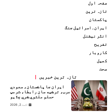
صفحہ اول
تازہ ترین
پاکستان
ایران۔اسرائیل جنگ
انٹر نیشنل
تفریح
کاروبار
کھیل
صحت
تازہ ترین خبریں
ايران جا پاڪستان، سعودي
عرب، ترڪيه سان رابطا، ٽرمپ
حملو ملتوي ڪري ڇڏيو
اگست 2, 2026