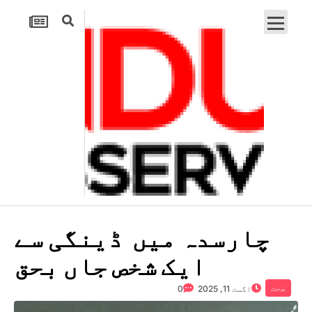
چارسدہ میں ڈینگی سے
ایک شخص جاں بحق
صحت
اگست 11, 2025
0