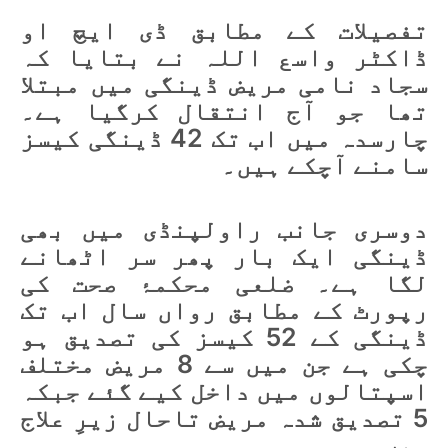
تفصیلات کے مطابق ڈی ایچ او
ڈاکٹر واسع اللہ نے بتایا کہ
سجاد نامی مریض ڈینگی میں مبتلا
تھا جو آج انتقال کرگیا ہے۔
چارسدہ میں اب تک 42 ڈینگی کیسز
سامنے آچکے ہیں۔
دوسری جانب راولپنڈی میں بھی
ڈینگی ایک بار پھر سر اٹھانے
لگا ہے۔ ضلعی محکمۂ صحت کی
رپورٹ کے مطابق رواں سال اب تک
ڈینگی کے 52 کیسز کی تصدیق ہو
چکی ہے جن میں سے 8 مریض مختلف
اسپتالوں میں داخل کیے گئے جبکہ
5 تصدیق شدہ مریض تاحال زیرِ علاج
ہیں۔