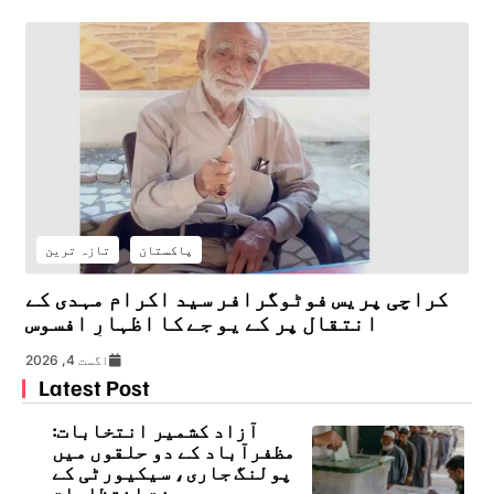
پاکستان
تازہ ترین
کراچی پریس فوٹوگرافر سید اکرام مہدی کے
انتقال پر کے یو جے کا اظہارِ افسوس
اگست 4, 2026
Latest Post
آزاد کشمیر انتخابات:
مظفرآباد کے دو حلقوں میں
پولنگ جاری، سیکیورٹی کے
سخت انتظامات