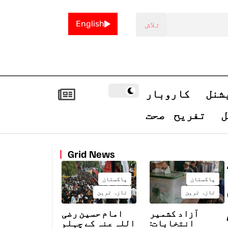
English
شنل
کاروبار
ل
تفریح
صحت
Grid News
پاکستان
پاکستان
تازہ ترین
تازہ ترین
آزاد کشمیر
امام حسین رضی
انتخابات:
اللہ عنہ کے چہلم