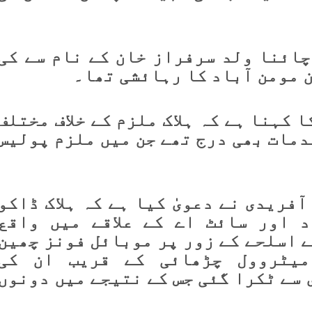
چائنا ولد سرفراز خان کے نام سے کی
ن مومن آباد کا رہائشی تھا۔
ا کہنا ہے کہ ہلاک ملزم کے خلاف مختلف
دمات بھی درج تھے جن میں ملزم پولیس
ٓفریدی نے دعویٰ کیا ہے کہ ہلاک ڈاکو
د اور سائٹ اے کے علاقے میں واقع
 اسلحے کے زور پر موبائل فونز چھین
یٹروول چڑھائی کے قریب ان کی
 سے ٹکرا گئی جس کے نتیجے میں دونوں