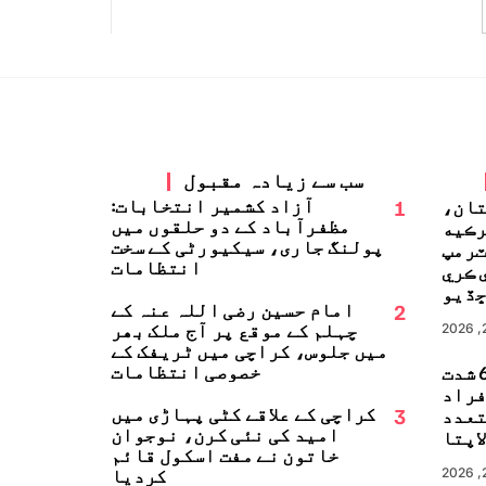
سب سے زیادہ مقبول
1
آزاد کشمیر انتخابات:
تان،
مظفرآباد کے دو حلقوں میں
رڪيه
پولنگ جاری، سیکیورٹی کے سخت
ٽرمپ
انتظامات
 ڪري
ڏيو
2
امام حسین رضی اللہ عنہ کے
چہلم کے موقع پر آج ملک بھر
میں جلوس، کراچی میں ٹریفک کے
خصوصی انتظامات
جاپان میں 6.8 شدت
زلہ، 13 افراد
3
کراچی کے علاقے کٹی پہاڑی میں
تعدد
امید کی نئی کرن، نوجوان
اپتا
خاتون نے مفت اسکول قائم
کردیا