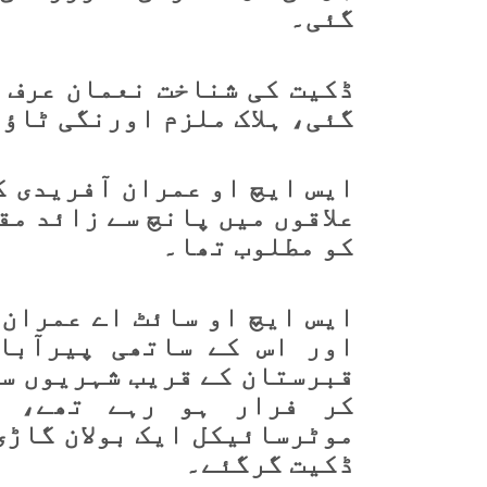
گئی۔
ڈکیت کی شناخت نعمان عرف 
گئی، ہلاک ملزم اورنگی ٹاؤ
ایس ایچ او عمران آفریدی ک
علاقوں میں پانچ سے زائد مق
کو مطلوب تھا۔
ایس ایچ او سائٹ اے عمران ا
اور اس کے ساتھی پیرآبا
قبرستان کے قریب شہریوں سے
کر فرار ہو رہے تھے، م
موٹرسائیکل ایک بولان گاڑی
ڈکیت گرگئے۔