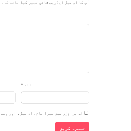
آپ کا ای میل ایڈریس شائع نہیں کیا جائے گا۔
ض
نام
*
اس براؤزر میں میرا نام، ای میل، اور ویب 