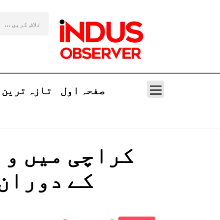
صفحہ اول
تازہ ترین
کراچی میں وا
کے دوران 