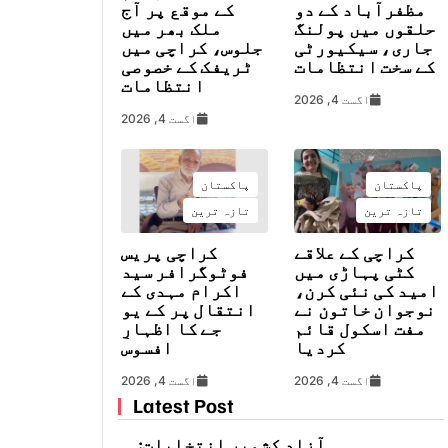
مظفرآباد کے دو
کے موقع پر آج
حلقوں میں پولنگ
ملک بھر میں
جاری، سیکیورٹی
جلوس، کراچی میں
کے سخت انتظامات
ٹریفک کے خصوصی
انتظامات
اگست 4, 2026
اگست 4, 2026
پاکستان
پاکستان
تازہ ترین
تازہ ترین
کراچی کے علاقے
کراچی پریس
کٹی پہاڑی میں
فوٹوگرافر سید
امید کی نئی کرن،
اکرام مہدی کے
نوجوان خاتون نے
انتقال پر کے یو
مفت اسکول قائم
جے کا اظہارِ
کردیا
افسوس
اگست 4, 2026
اگست 4, 2026
Latest Post
آزاد کشمیر انتخابات: