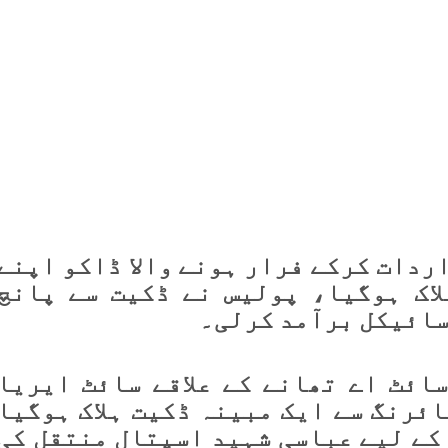
ردات کرکے فرار ہونے والا ڈاکو اپنے
اک ہوگیا، پولیس نے ڈکیت سے پانچ
سائیکل برآمد کرلی۔
ائٹ اے تھانے کے علاقے سائٹ ایریا
ئرنگ سے ایک مبینہ ڈکیت ہلاک ہوگیا
 کے لیے عباسی شہید اسپتال منتقل کی