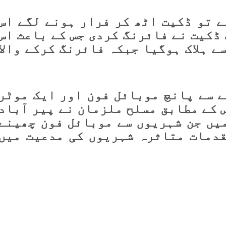
ے تو ڈکیت اٹھ کر فرار ہونے لگے اس
ڈکیت نے فائرنگ کردی جس کے باعث اس
ے ہلاک ہوگیا جبکہ فائرنگ کرکے والا
ے سے پانچ موبائل فون اور ایک موٹر
 کے مطابق مسلح ملزمان نے پیر آباد
میں جن شہریوں سے موبائل فون چھینے
دمات متاثرہ شہریوں کی مدعیت میں