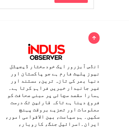
انڈس آبزرور ایک خودمختار ڈیجیٹل
نیوز پلیٹ فارم ہے جو پاکستان اور
دنیا بھر کی تازہ ترین، مستند اور
غیر جانبدار خبریں فراہم کرتا ہے۔
ہمارا مقصد سچائی پر مبنی صحافت کو
فروغ دینا ہے تاکہ قارئین تک درست
معلومات اور تجزیے بروقت پہنچ
سکیں۔ ہم سیاست، بین الاقوامی امور،
ایران۔اسرائیل جنگ، کاروبار،