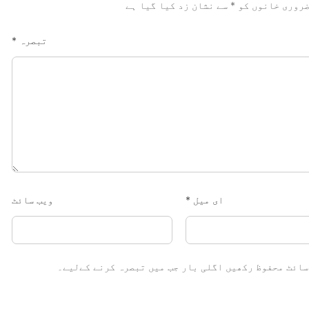
روری خانوں کو
*
سے نشان زد کیا گیا ہے
تبصرہ
*
ای میل
*
ویب‌ سائٹ
سائٹ محفوظ رکھیں اگلی بار جب میں تبصرہ کرنے کےلیے۔