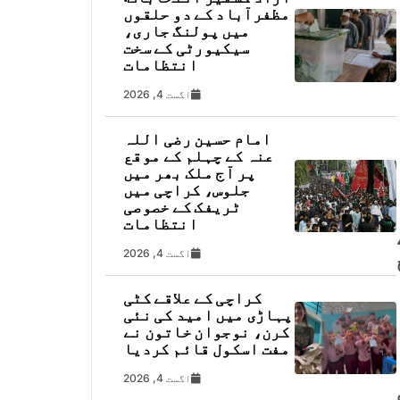
مظفرآباد کے دو حلقوں
میں پولنگ جاری،
سیکیورٹی کے سخت
انتظامات
اگست 4, 2026
امام حسین رضی اللہ
عنہ کے چہلم کے موقع
پر آج ملک بھر میں
جلوس، کراچی میں
ٹریفک کے خصوصی
انتظامات
اگست 4, 2026
کراچی کے علاقے کٹی
پہاڑی میں امید کی نئی
کرن، نوجوان خاتون نے
مفت اسکول قائم کردیا
اگست 4, 2026