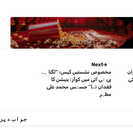
Next
ان
مخصوص نشستیں کیس؛ ’’لگتا ہے
کی
پی ٹی آئی میں کوآرڈینیشن کا
فقدان تھا‘‘ جسٹس محمد علی
مظہر
جواب دیں