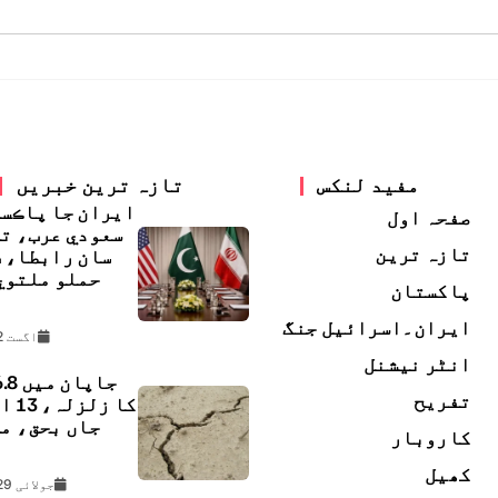
مفید لنکس
تازہ ترین خبریں
ايران جا پاڪس
صفحہ اول
سعودي عرب، ت
تازہ ترین
سان رابطا، 
حملو ملتوي
پاکستان
ڇ
ایران۔اسرائیل جنگ
اگست 2, 2026
انٹر نیشنل
تفریح
کا زل
جاں بحق، م
کاروبار
ل
کھیل
جولائی 29, 2026