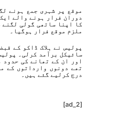
موقع پر شہری جمع ہونے لگ
دوران فرار ہونے والے ایک 
کا اپنا ساتھی گولی لگنے س
ملزم موقع فرار ہوگیا۔
پولیس نے ہلاک ڈاکو کے قبض
سائیکل برآمد کرلی۔ پولیس
اور ان کے تھانے کی حدود 
تھے دونوں وارداتوں کے مق
درج کرلیے گئے ہیں۔
[ad_2]