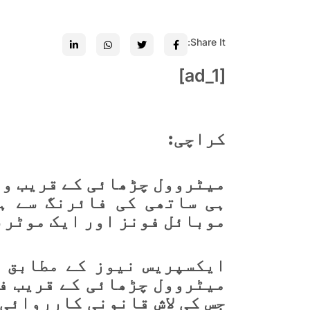
Share It:
[ad_1]
کراچی:
میٹروول چڑھائی کے قریب وا
ہی ساتھی کی فائرنگ سے ہل
موبائل فونز اور ایک موٹر 
ایکسپریس نیوز کے مطابق س
میٹروول چڑھائی کے قریب فا
جس کی لاش قانونی کارروائی