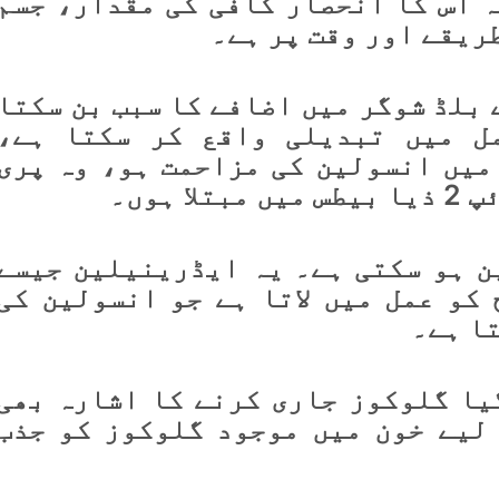
ہ اس کا انحصار کافی کی مقدار، جسم
ریقے اور وقت پر ہے۔
 بلڈ شوگر میں اضافے کا سبب بن سکتا
مل میں تبدیلی واقع کر سکتا ہے،
میں انسولین کی مزاحمت ہو، وہ پری
ہوں۔
ن ہو سکتی ہے۔ یہ ایڈرینیلین جیسے
کو عمل میں لاتا ہے جو انسولین کی
ا ہے۔
یا گلوکوز جاری کرنے کا اشارہ بھی
لیے خون میں موجود گلوکوز کو جذب