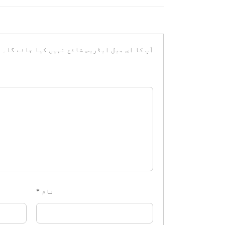
آپ کا ای میل ایڈریس شائع نہیں کیا جائے گا۔
ض
نام
*