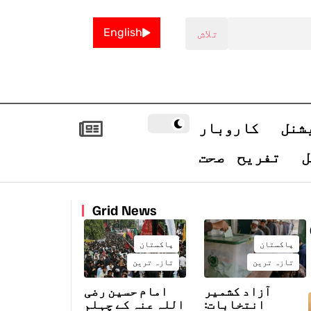
English
شنل
کاروبار
ل
تفریح
صحت
Grid News
پاکستان
پاکستان
تازہ ترین
تازہ ترین
آزاد کشمیر
امام حسین رضی
انتخابات:
اللہ عنہ کے چہلم