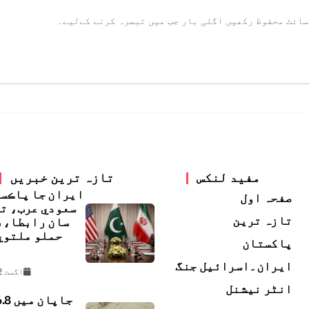
سائٹ محفوظ رکھیں اگلی بار جب میں تبصرہ کرنے کےلیے۔
مفید لنکس
تازہ ترین خبریں
ايران جا پاڪس
صفحہ اول
سعودي عرب، ت
تازہ ترین
سان رابطا، 
حملو ملتوي
پاکستان
ڇ
ایران۔اسرائیل جنگ
اگست 2, 2026
انٹر نیشنل