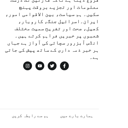
معلومات اور تجزیے بروقت پہنچ
سکیں۔ ہم سیاست، بین الاقوامی امور،
ایران۔اسرائیل جنگ، کاروبار،
کھیل، صحت اور تفریح سمیت مختلف
شعبوں پر خبریں فراہم کرتے ہیں۔
انڈس آبزرور سچائی کی آواز ہے جہاں
ہر خبر ذمہ داری کے ساتھ پیش کی جاتی
ہے۔
ہمارے بارے میں
ہم سے رابطہ کریں