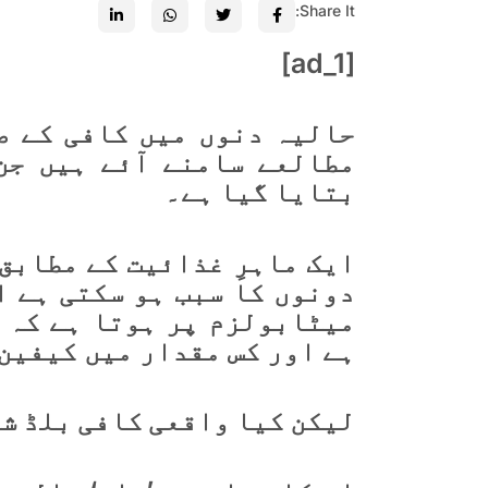
Share It:
[ad_1]
حالیہ دنوں میں کافی کے ص
مطالعے سامنے آئے ہیں جن
بتایا گیا ہے۔
ایک ماہرِ غذائیت کے مطابق
دونوں کا سبب ہو سکتی ہے ا
میٹابولزم پر ہوتا ہے کہ ا
ہے اور کس مقدار میں کیفین 
لیکن کیا واقعی کافی بلڈ ش