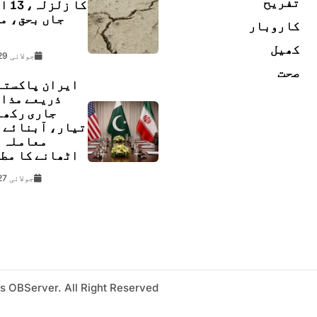
تفریح
کا زل
جاں بحق، م
کاروبار
ل
کھیل
جولائی 29, 2026
صحت
ایران پاکستا
ذریعے مذا
جاری رکھن
تیار، آبنائے 
معاملہ 
اٹھانے کا مط
جولائی 27, 2026
s OBServer. All Right Reserved