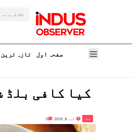
صفحہ اول
تازہ ترین
کیا کافی بلڈ ش
صحت
اگست 6, 2025
0