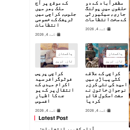
مظفرآباد کے دو
کے موقع پر آج
حلقوں میں پولنگ
ملک بھر میں
جاری، سیکیورٹی
جلوس، کراچی میں
کے سخت انتظامات
ٹریفک کے خصوصی
انتظامات
اگست 4, 2026
اگست 4, 2026
پاکستان
پاکستان
تازہ ترین
تازہ ترین
کراچی کے علاقے
کراچی پریس
کٹی پہاڑی میں
فوٹوگرافر سید
امید کی نئی کرن،
اکرام مہدی کے
نوجوان خاتون نے
انتقال پر کے یو
مفت اسکول قائم
جے کا اظہارِ
کردیا
افسوس
اگست 4, 2026
اگست 4, 2026
Latest Post
آزاد کشمیر انتخابات: