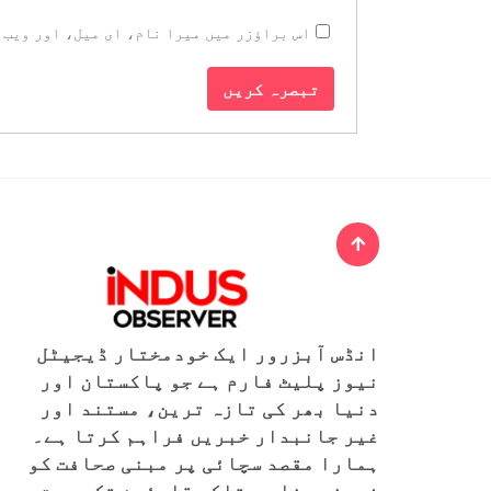
اس براؤزر میں میرا نام، ای میل، اور ویب 
انڈس آبزرور ایک خودمختار ڈیجیٹل
نیوز پلیٹ فارم ہے جو پاکستان اور
دنیا بھر کی تازہ ترین، مستند اور
غیر جانبدار خبریں فراہم کرتا ہے۔
ہمارا مقصد سچائی پر مبنی صحافت کو
فروغ دینا ہے تاکہ قارئین تک درست