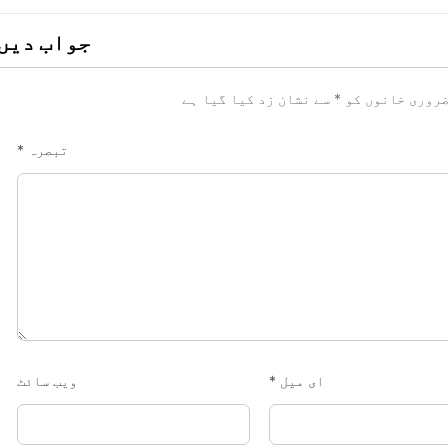
جواب دیں
روری خانوں کو
*
سے نشان زد کیا گیا ہے
تبصرہ
*
ای میل
*
ویب‌ سائٹ