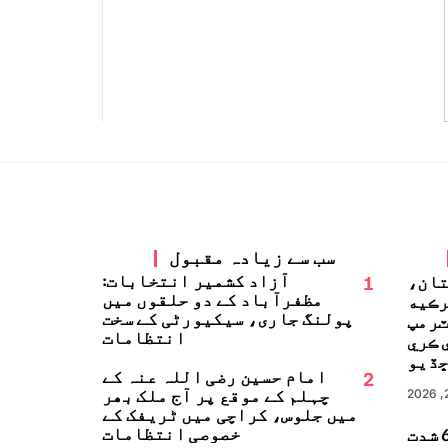
سب سے زیادہ مقبول
1
آزاد کشمیر انتخابات:
تان،
مظفرآباد کے دو حلقوں میں
رڪيه
پولنگ جاری، سیکیورٹی کے سخت
ٽرمپ
انتظامات
 ڪري
ڏيو
2
امام حسین رضی اللہ عنہ کے
چہلم کے موقع پر آج ملک بھر
میں جلوس، کراچی میں ٹریفک کے
خصوصی انتظامات
جاپان میں 6.8 شدت