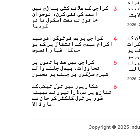
زلہ، 13 افراد
3
کراچی کے علاقے کٹی پہاڑی میں
تعدد
امید کی نئی کرن، نوجوان
اپتا
خاتون نے مفت اسکول قائم
کردیا
ن کے
4
کراچی پریس فوٹوگرافر سید
کرات
اکرام مہدی کے انتقال پر کے یو
جے کا اظہارِ افسوس
ے پر
ہرمز
5
کراچی میں فٹ پاتھوں پر
پہلے
تجاوزات، پیدل چلنے والے
البہ
شہری سڑکوں پر چلنے پر مجبور
6
شکارپور میں ٹول ٹیکس کے
تنازع پر بس ڈرائیور نے مبینہ
طور پر ٹول کلکٹر کو جان سے
مار ڈالا
Copyright
©
2025 Indu