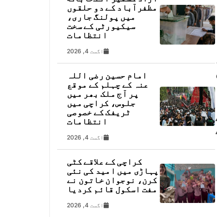
مظفرآباد کے دو حلقوں
میں پولنگ جاری،
سیکیورٹی کے سخت
انتظامات
اگست 4, 2026
امام حسین رضی اللہ
عنہ کے چہلم کے موقع
پر آج ملک بھر میں
جلوس، کراچی میں
ٹریفک کے خصوصی
انتظامات
اگست 4, 2026
کراچی کے علاقے کٹی
پہاڑی میں امید کی نئی
کرن، نوجوان خاتون نے
مفت اسکول قائم کردیا
اگست 4, 2026