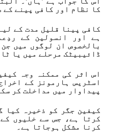
اس کا جواب ہے ’ہاں‘۔ البت
کا نظام اور کافی پینے کے ط
کافی پینا قلیل مدت کے لیے
ہے اور انسولین کے ردِع
بالخصوص ان لوگوں میں جن 
ڈائیبیٹک مرحلے میں یا ٹائپ 2 ذیا بیطس میں مبتلا 
اس اثر کی ممکنہ وجہ کیفی
اسٹریس ہارمونز کے اخراج 
پیداوار میں مداخلت کر سکت
کیفین جگر کو ذخیرہ کیا گ
کرتا ہے، جس سے خلیوں کے 
کرنا مشکل ہوجاتا ہے۔