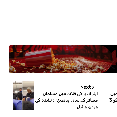
Next
میں
ایئر انڈیا کی فلائٹ میں مسلمان
پاک فوج کے ہیلی کاپٹر حادثے کو 3
مسافر کے ساتھ بدتمیزی: تشدد کی
ویڈیو وائرل