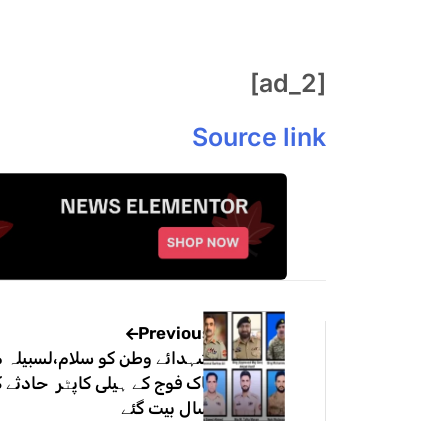
[ad_2]
Source link
Previous
شہدائے وطن کو سلام،لسبیلہ 
سال بیت گئے