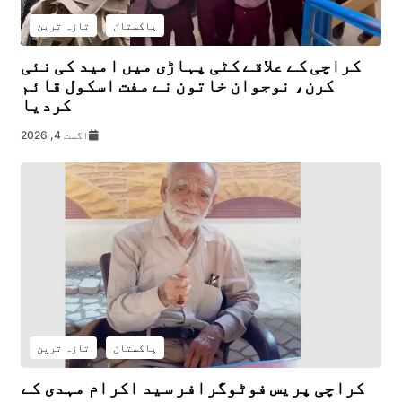
پاکستان
تازہ ترین
کراچی کے علاقے کٹی پہاڑی میں امید کی نئی
کرن، نوجوان خاتون نے مفت اسکول قائم
کردیا
اگست 4, 2026
پاکستان
تازہ ترین
کراچی پریس فوٹوگرافر سید اکرام مہدی کے