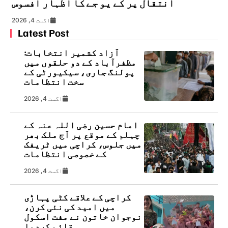
انتقال پر کے یو جے کا اظہارِ افسوس
اگست 4, 2026
Latest Post
آزاد کشمیر انتخابات:
مظفرآباد کے دو حلقوں میں
پولنگ جاری، سیکیورٹی کے
سخت انتظامات
اگست 4, 2026
امام حسین رضی اللہ عنہ کے
چہلم کے موقع پر آج ملک بھر
میں جلوس، کراچی میں ٹریفک
کے خصوصی انتظامات
اگست 4, 2026
کراچی کے علاقے کٹی پہاڑی
میں امید کی نئی کرن،
نوجوان خاتون نے مفت اسکول
قائم کردیا