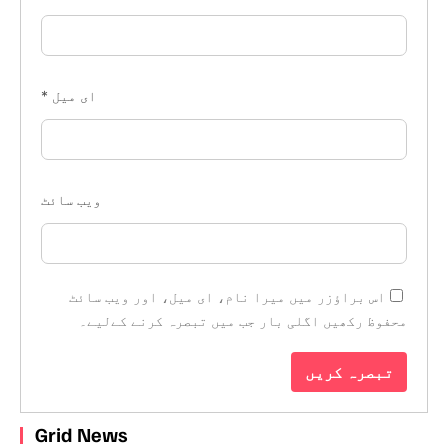
ای میل
*
ویب‌ سائٹ
اس براؤزر میں میرا نام، ای میل، اور ویب سائٹ
محفوظ رکھیں اگلی بار جب میں تبصرہ کرنے کےلیے۔
Grid News