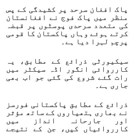
پاک افغان سرحد پر کشیدگی کے پس
منظر میں پاک فوج نے افغانستان
کی متعدد سرحدی پوسٹوں پر قبضہ
کرتے ہوئے وہاں پاکستان کا قومی
پرچم لہرا دیا ہے۔
سیکیورٹی ذرائع کے مطابق، یہ
کارروائی انگور اڈہ سیکٹر میں
رات گئے شروع کی گئی جو اب بھی
جاری ہے۔
ذرائع کے مطابق پاکستانی فورسز
نے بھاری ہتھیاروں کے ساتھ مؤثر
اور جارحانہ انداز میں
کارروائیاں کیں، جن کے نتیجے