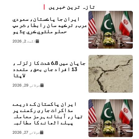
تازہ ترین خبریں
ايران جا پاڪستان، سعودي
عرب، ترڪيه سان رابطا، ٽرمپ
حملو ملتوي ڪري ڇڏيو
اگست 2, 2026
جاپان میں 6.8 شدت کا زلزلہ،
13 افراد جاں بحق، متعدد
لاپتا
جولائی 29, 2026
ایران پاکستان کے ذریعے
مذاکرات جاری رکھنے پر
تیار، آبنائے ہرمز معاملہ
پہلے اٹھانے کا مطالبہ
جولائی 27, 2026