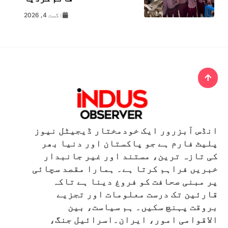
اگست 4, 2026
انڈس آبزرور ایک خودمختار ڈیجیٹل نیوز
پلیٹ فارم ہے جو پاکستان اور دنیا بھر
کی تازہ ترین، مستند اور غیر جانبدار
خبریں فراہم کرتا ہے۔ ہمارا مقصد سچائی
پر مبنی صحافت کو فروغ دینا ہے تاکہ
قارئین تک درست معلومات اور تجزیے
بروقت پہنچ سکیں۔ ہم سیاست، بین
الاقوامی امور، ایران۔اسرائیل جنگ،