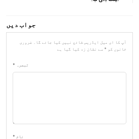
جواب دیں
آپ کا ای میل ایڈریس شائع نہیں کیا جائے گا۔
ضروری
خانوں کو
*
سے نشان زد کیا گیا ہے
تبصرہ
*
نام
*