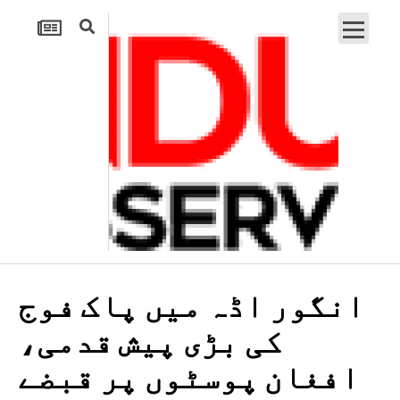
انگور اڈہ میں پاک فوج
کی بڑی پیش قدمی،
افغان پوسٹوں پر قبضے