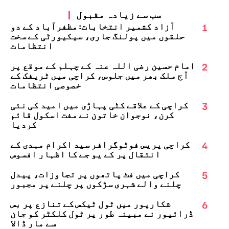
سب سے زیادہ مقبول
1
آزاد کشمیر انتخابات: مظفرآباد کے دو
حلقوں میں پولنگ جاری، سیکیورٹی کے سخت
انتظامات
2
امام حسین رضی اللہ عنہ کے چہلم کے موقع پر
آج ملک بھر میں جلوس، کراچی میں ٹریفک کے
خصوصی انتظامات
3
کراچی کے علاقے کٹی پہاڑی میں امید کی نئی
کرن، نوجوان خاتون نے مفت اسکول قائم
کردیا
4
کراچی پریس فوٹوگرافر سید اکرام مہدی کے
انتقال پر کے یو جے کا اظہارِ افسوس
5
کراچی میں فٹ پاتھوں پر تجاوزات، پیدل
چلنے والے شہری سڑکوں پر چلنے پر مجبور
6
شکارپور میں ٹول ٹیکس کے تنازع پر بس
ڈرائیور نے مبینہ طور پر ٹول کلکٹر کو جان
سے مار ڈالا