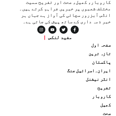
کاروبار، کھیل، صحت اور تفریح سمیت
مختلف شعبوں پر خبریں فراہم کرتے ہیں۔
انڈس آبزرور سچائی کی آواز ہے جہاں ہر
خبر ذمہ داری کے ساتھ پیش کی جاتی ہے۔
مفید لنکس
صفحہ اول
تازہ ترین
پاکستان
ایران۔اسرائیل جنگ
انٹر نیشنل
تفریح
کاروبار
کھیل
صحت