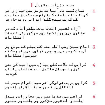
سب سے زیادہ مقبول
1
عمان کیساتھ آبنائے ہرمز میں جہاز رانی
کیلئے نئے راستے کے قیام سے متعلق معاہدے
کے قریب پہنچ گئے: ایرانی وزیرخارجہ
2
آزاد کشمیر انتخابات: مظفرآباد کے دو
حلقوں میں پولنگ جاری، سیکیورٹی کے سخت
انتظامات
3
امام حسین رضی اللہ عنہ کے چہلم کے موقع پر
آج ملک بھر میں جلوس، کراچی میں ٹریفک کے
خصوصی انتظامات
4
کراچی کے علاقے کٹی پہاڑی میں امید کی نئی
کرن، نوجوان خاتون نے مفت اسکول قائم
کردیا
5
کراچی پریس فوٹوگرافر سید اکرام مہدی کے
انتقال پر کے یو جے کا اظہارِ افسوس
6
کراچی میں فٹ پاتھوں پر تجاوزات، پیدل
چلنے والے شہری سڑکوں پر چلنے پر مجبور