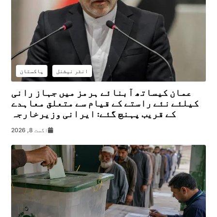
انٹر نیشنل
پاکستان
عمان کیساتھ آبنائے ہرمز میں جہاز رانی
کیلئے نئے راستے کے قیام سے متعلق معاہدے
کے قریب پہنچ گئے: ایرانی وزیرخارجہ
اگست 8, 2026