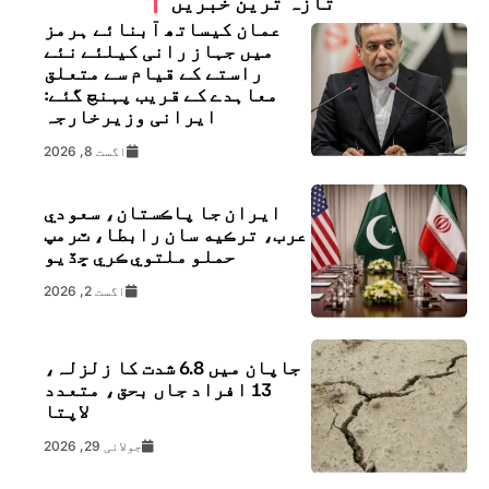
تازہ ترین خبریں
عمان کیساتھ آبنائے ہرمز
میں جہاز رانی کیلئے نئے
راستے کے قیام سے متعلق
معاہدے کے قریب پہنچ گئے:
ایرانی وزیرخارجہ
اگست 8, 2026
ايران جا پاڪستان، سعودي
عرب، ترڪيه سان رابطا، ٽرمپ
حملو ملتوي ڪري ڇڏيو
اگست 2, 2026
جاپان میں 6.8 شدت کا زلزلہ،
13 افراد جاں بحق، متعدد
لاپتا
جولائی 29, 2026