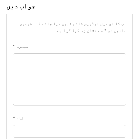
جواب دیں
آپ کا ای میل ایڈریس شائع نہیں کیا جائے گا۔
ضروری
خانوں کو
*
سے نشان زد کیا گیا ہے
تبصرہ
*
نام
*