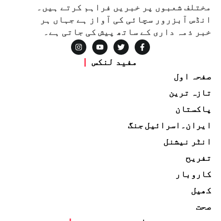
مختلف شعبوں پر خبریں فراہم کرتے ہیں۔
انڈس آبزرور سچائی کی آواز ہے جہاں ہر
خبر ذمہ داری کے ساتھ پیش کی جاتی ہے۔
مفید لنکس
صفحہ اول
تازہ ترین
پاکستان
ایران۔اسرائیل جنگ
انٹر نیشنل
تفریح
کاروبار
کھیل
صحت