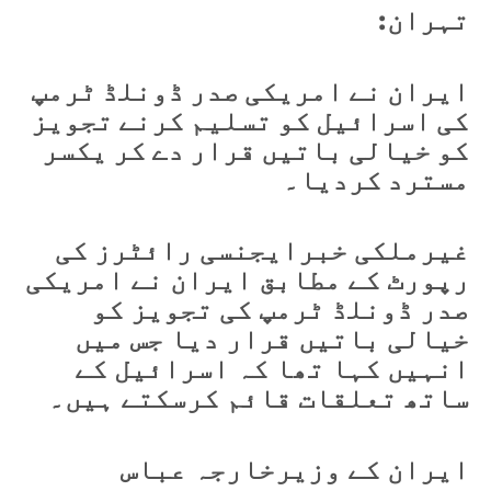
تہران:
ایران نے امریکی صدر ڈونلڈ ٹرمپ
کی اسرائیل کو تسلیم کرنے تجویز
کو خیالی باتیں قرار دے کر یکسر
مسترد کردیا۔
غیرملکی خبرایجنسی رائٹرز کی
رپورٹ کے مطابق ایران نے امریکی
صدر ڈونلڈ ٹرمپ کی تجویز کو
خیالی باتیں قرار دیا جس میں
انہیں کہا تھا کہ اسرائیل کے
ساتھ تعلقات قائم کرسکتے ہیں۔
ایران کے وزیرخارجہ عباس