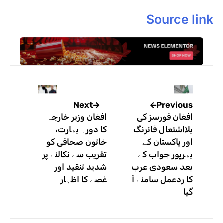
Source link
Previous
Next
افغان فورسز کی
افغان وزیر خارجہ
بلااشتعال فائرنگ
کا دورہ بھارت،
اور پاکستان کے
خاتون صحافی کو
بھرپور جواب کے
تقریب سے نکالنے پر
بعد سعودی عرب
شدید تنقید اور
کا ردعمل سامنے آ
غصے کا اظہار
گیا