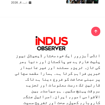
اگست 4, 2026
انڈس آبزرور ایک خودمختار ڈیجیٹل نیوز
پلیٹ فارم ہے جو پاکستان اور دنیا بھر
کی تازہ ترین، مستند اور غیر جانبدار
خبریں فراہم کرتا ہے۔ ہمارا مقصد سچائی
پر مبنی صحافت کو فروغ دینا ہے تاکہ
قارئین تک درست معلومات اور تجزیے
بروقت پہنچ سکیں۔ ہم سیاست، بین
الاقوامی امور، ایران۔اسرائیل جنگ،
کاروبار، کھیل، صحت اور تفریح سمیت