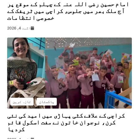
امام حسین رضی اللہ عنہ کے چہلم کے موقع پر
آج ملک بھر میں جلوس، کراچی میں ٹریفک کے
خصوصی انتظامات
اگست 4, 2026
پاکستان
تازہ ترین
کراچی کے علاقے کٹی پہاڑی میں امید کی نئی
کرن، نوجوان خاتون نے مفت اسکول قائم
کردیا