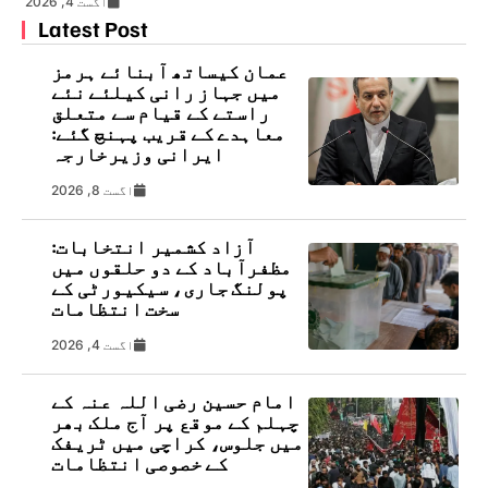
اگست 4, 2026
Latest Post
عمان کیساتھ آبنائے ہرمز
میں جہاز رانی کیلئے نئے
راستے کے قیام سے متعلق
معاہدے کے قریب پہنچ گئے:
ایرانی وزیرخارجہ
اگست 8, 2026
آزاد کشمیر انتخابات:
مظفرآباد کے دو حلقوں میں
پولنگ جاری، سیکیورٹی کے
سخت انتظامات
اگست 4, 2026
امام حسین رضی اللہ عنہ کے
چہلم کے موقع پر آج ملک بھر
میں جلوس، کراچی میں ٹریفک
کے خصوصی انتظامات