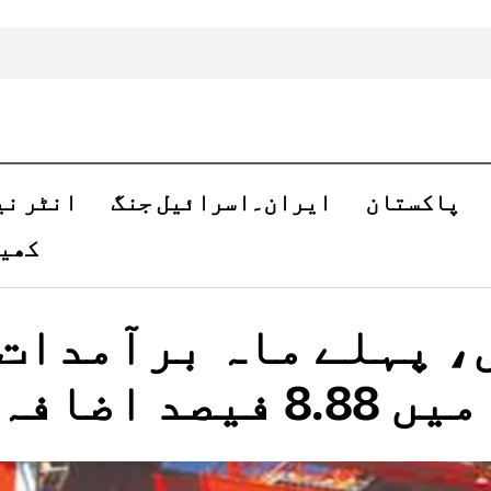
پاکستان
ایران۔اسرائیل جنگ
انٹر نی
کھی
، پہلے ماہ برآمدات
میں 8.88 فیصد اضافہ