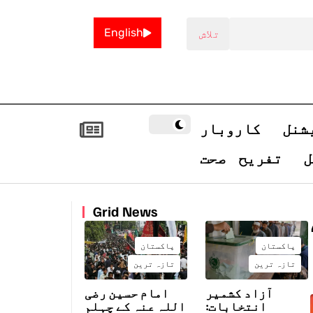
English
شنل
کاروبار
ل
تفریح
صحت
Grid News
پاکستان
پاکستان
تازہ ترین
تازہ ترین
آزاد کشمیر
امام حسین رضی
انتخابات:
اللہ عنہ کے چہلم