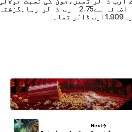
جون 2025 میں برآمدات2.47 ارب ڈالر تھیں،جون کی نسبت جولائی
میں تجارتی خسارہ 16فیصد اضافہ سے2.75 ارب ڈالر رہا۔گزشتہ
ھا۔
Next