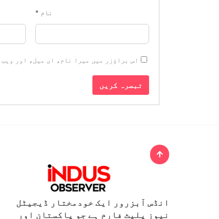
نام
*
اس براؤزر میں میرا نام، ای میل، اور ویب 
انڈس آبزرور ایک خودمختار ڈیجیٹل
نیوز پلیٹ فارم ہے جو پاکستان اور