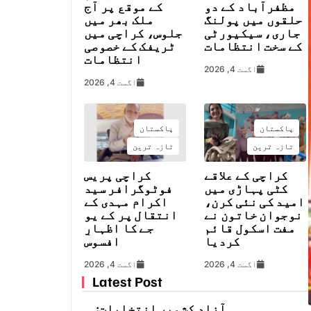
مظفرآباد کے دو
کے موقع پر آج
حلقوں میں پولنگ
ملک بھر میں
جاری، سیکیورٹی
جلوس، کراچی میں
کے سخت انتظامات
ٹریفک کے خصوصی
انتظامات
اگست 4, 2026
اگست 4, 2026
پاکستان
پاکستان
تازہ ترین
تازہ ترین
کراچی کے علاقے
کراچی پریس
کٹی پہاڑی میں
فوٹوگرافر سید
امید کی نئی کرن،
اکرام مہدی کے
نوجوان خاتون نے
انتقال پر کے یو
مفت اسکول قائم
جے کا اظہارِ
کردیا
افسوس
اگست 4, 2026
اگست 4, 2026
Latest Post
آزاد کشمیر انتخابات: