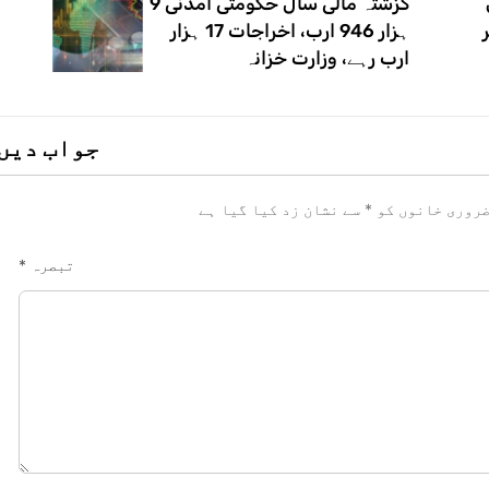
گزشتہ مالی سال حکومتی آمدنی 9
ہزار 946 ارب، اخراجات 17 ہزار
ارب رہے، وزارت خزانہ
جواب دیں
روری خانوں کو
*
سے نشان زد کیا گیا ہے
تبصرہ
*