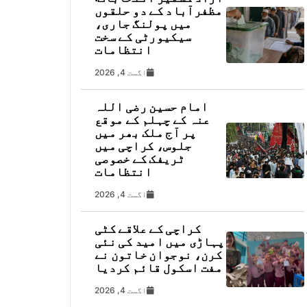
مظفرآباد کے دو حلقوں
میں پولنگ جاری،
سیکیورٹی کے سخت
انتظامات
اگست 4, 2026
امام حسین رضی اللہ
عنہ کے چہلم کے موقع
پر آج ملک بھر میں
جلوس، کراچی میں
ٹریفک کے خصوصی
ہ
انتظامات
اگست 4, 2026
یصد
کراچی کے علاقے کٹی
پہاڑی میں امید کی نئی
کرن، نوجوان خاتون نے
مفت اسکول قائم کردیا
اگست 4, 2026