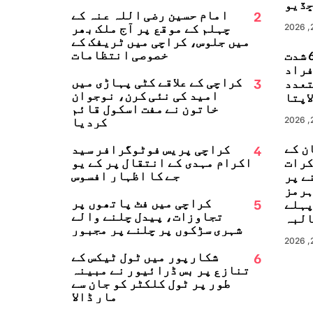
ڏيو
2
امام حسین رضی اللہ عنہ کے
چہلم کے موقع پر آج ملک بھر
میں جلوس، کراچی میں ٹریفک کے
خصوصی انتظامات
جاپان میں 6.8 شدت
زلہ، 13 افراد
3
کراچی کے علاقے کٹی پہاڑی میں
تعدد
امید کی نئی کرن، نوجوان
اپتا
خاتون نے مفت اسکول قائم
کردیا
ن کے
4
کراچی پریس فوٹوگرافر سید
کرات
اکرام مہدی کے انتقال پر کے یو
جے کا اظہارِ افسوس
ے پر
ہرمز
5
کراچی میں فٹ پاتھوں پر
پہلے
تجاوزات، پیدل چلنے والے
البہ
شہری سڑکوں پر چلنے پر مجبور
6
شکارپور میں ٹول ٹیکس کے
تنازع پر بس ڈرائیور نے مبینہ
طور پر ٹول کلکٹر کو جان سے
مار ڈالا