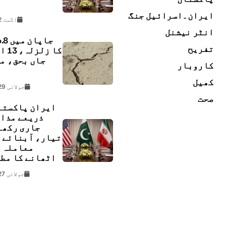
ڇ
ایران۔اسرائیل جنگ
اگست 2, 2026
انٹر نیشنل
تفریح
کا زل
جاں بحق، م
کاروبار
ل
کھیل
جولائی 29, 2026
صحت
ایران پاکستا
ذریعے مذا
جاری رکھن
تیار، آبنائے 
معاملہ 
اٹھانے کا مط
جولائی 27, 2026