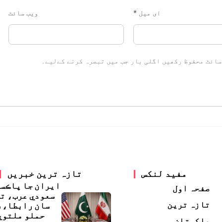
ای میل
*
ویب‌ سائٹ
سائٹ محفوظ رکھیں اگلی بار جب میں تبصرہ کرنے کےلیے۔
مفید لنکس
تازہ ترین خبریں
ايران جا پاڪس
صفحہ اول
سعودي عرب، ت
تازہ ترین
سان رابطا، 
حملو ملتوي
پاکستان