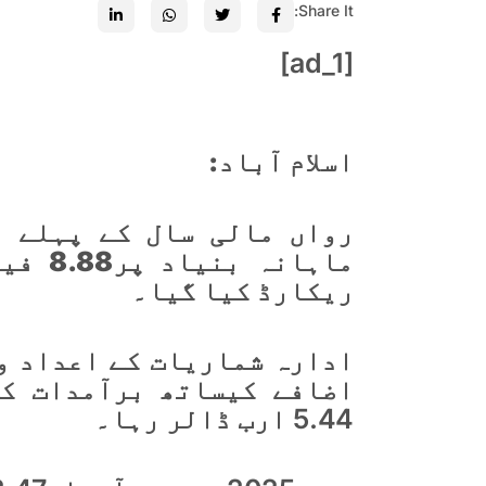
Share It:
[ad_1]
اسلام آباد:
رواں مالی سال کے پہلے م
ریکارڈ کیا گیا۔
5.44 ارب ڈالر رہا۔