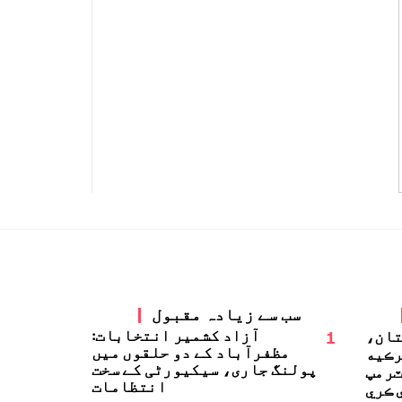
سب سے زیادہ مقبول
1
آزاد کشمیر انتخابات:
تان،
مظفرآباد کے دو حلقوں میں
رڪيه
پولنگ جاری، سیکیورٹی کے سخت
ٽرمپ
انتظامات
 ڪري