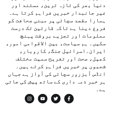
دنیا بھر کی تازہ ترین، مستند اور
غیر جانبدار خبریں فراہم کرتا ہے۔
ہمارا مقصد سچائی پر مبنی صحافت کو
فروغ دینا ہے تاکہ قارئین تک درست
معلومات اور تجزیے بروقت پہنچ
سکیں۔ ہم سیاست، بین الاقوامی امور،
ایران۔اسرائیل جنگ، کاروبار،
کھیل، صحت اور تفریح سمیت مختلف
شعبوں پر خبریں فراہم کرتے ہیں۔
انڈس آبزرور سچائی کی آواز ہے جہاں
ہر خبر ذمہ داری کے ساتھ پیش کی جاتی
ہے۔