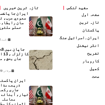
مفید لنکس
تازہ ترین خبریں
ايران جا پاڪس
صفحہ اول
سعودي عرب، ت
تازہ ترین
سان رابطا، 
حملو ملتوي
پاکستان
ڇ
ایران۔اسرائیل جنگ
اگست 2, 2026
انٹر نیشنل
تفریح
کا زل
جاں بحق، م
کاروبار
ل
کھیل
جولائی 29, 2026
صحت
ایران پاکستا
ذریعے مذا
جاری رکھن
تیار، آبنائے 
معاملہ 
اٹھانے کا مط