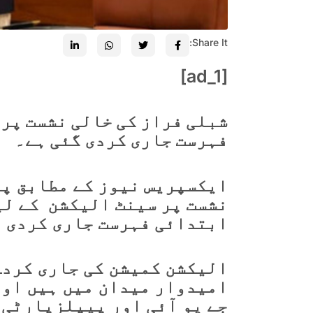
Share It:
[ad_1]
شبلی فراز کی خالی نشست پر
فہرست جاری کردی گئی ہے۔
ایکسپریس نیوز کے مطابق پی
نشست پر سینٹ الیکشن کے لی
ابتدائی فہرست جاری کردی 
امیدوار میدان میں ہیں اور
جے یو آئی اور پیپلزپارٹی 