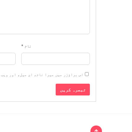
نام
*
اس براؤزر میں میرا نام، ای میل، اور ویب 