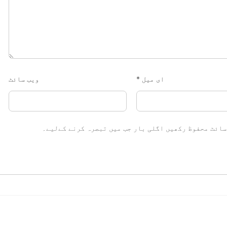
ای میل
*
ویب‌ سائٹ
سائٹ محفوظ رکھیں اگلی بار جب میں تبصرہ کرنے کےلیے۔