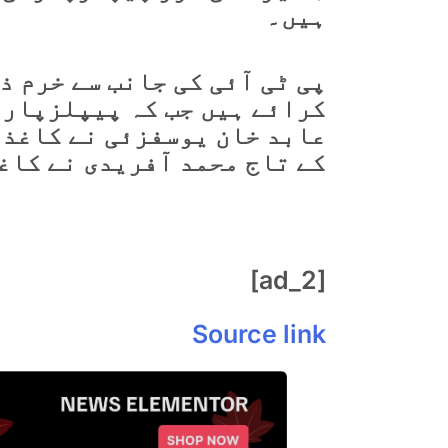
ہیں۔
پی ٹی آئی کی جانب سے خرم ذ
کرائے ہیں جب کہ پیپلزپارٹی
عابد خان یوسفزئی نے کاغذات
کے تاج محمد آفریدی نے کاغ
[ad_2]
Source link