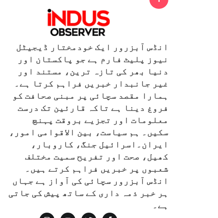
انڈس آبزرور ایک خودمختار ڈیجیٹل
نیوز پلیٹ فارم ہے جو پاکستان اور
دنیا بھر کی تازہ ترین، مستند اور
غیر جانبدار خبریں فراہم کرتا ہے۔
ہمارا مقصد سچائی پر مبنی صحافت کو
فروغ دینا ہے تاکہ قارئین تک درست
معلومات اور تجزیے بروقت پہنچ
سکیں۔ ہم سیاست، بین الاقوامی امور،
ایران۔اسرائیل جنگ، کاروبار،
کھیل، صحت اور تفریح سمیت مختلف
شعبوں پر خبریں فراہم کرتے ہیں۔
انڈس آبزرور سچائی کی آواز ہے جہاں
ہر خبر ذمہ داری کے ساتھ پیش کی جاتی
ہے۔