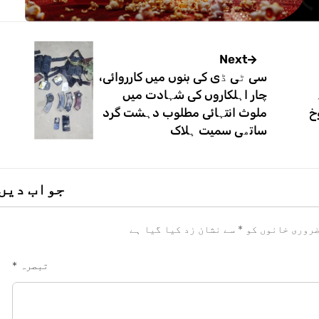
Next
سی ٹی ڈی کی بنوں میں کارروائی،
چار اہلکاروں کی شہادت میں
خ
ملوث انتہائی مطلوب دہشت گرد
ساتھی سمیت ہلاک
جواب دیں
روری خانوں کو
*
سے نشان زد کیا گیا ہے
تبصرہ
*