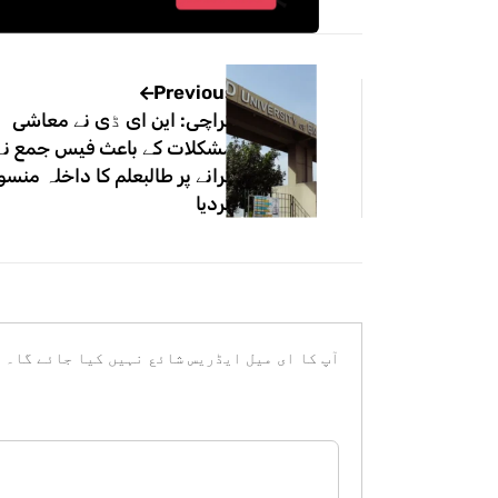
Previous
کراچی: این ای ڈی نے معاشی
مشکلات کے باعث فیس جمع نہ
کرانے پر طالبعلم کا داخلہ منسو
کردیا
آپ کا ای میل ایڈریس شائع نہیں کیا جائے گا۔
ض