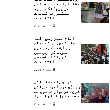
مظفرآباد کے دو حلقوں
میں پولنگ جاری،
سیکیورٹی کے سخت
انتظامات
اگست 4, 2026
امام حسین رضی اللہ
عنہ کے چہلم کے موقع
پر آج ملک بھر میں
جلوس، کراچی میں
ٹریفک کے خصوصی
انتظامات
اگست 4, 2026
کراچی کے علاقے کٹی
پہاڑی میں امید کی نئی
کرن، نوجوان خاتون نے
مفت اسکول قائم کردیا
اگست 4, 2026