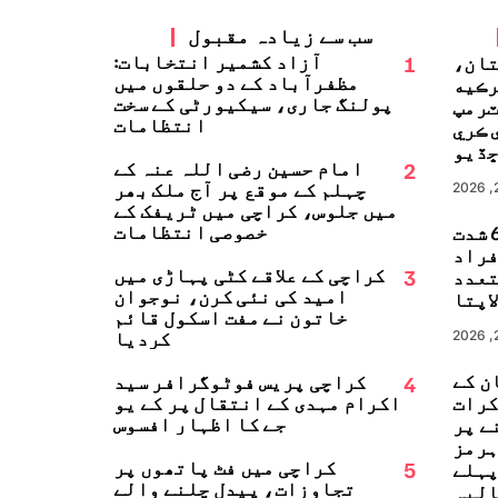
سب سے زیادہ مقبول
1
آزاد کشمیر انتخابات:
تان،
مظفرآباد کے دو حلقوں میں
رڪيه
پولنگ جاری، سیکیورٹی کے سخت
ٽرمپ
انتظامات
 ڪري
ڏيو
2
امام حسین رضی اللہ عنہ کے
چہلم کے موقع پر آج ملک بھر
میں جلوس، کراچی میں ٹریفک کے
خصوصی انتظامات
جاپان میں 6.8 شدت
زلہ، 13 افراد
3
کراچی کے علاقے کٹی پہاڑی میں
تعدد
امید کی نئی کرن، نوجوان
اپتا
خاتون نے مفت اسکول قائم
کردیا
ن کے
4
کراچی پریس فوٹوگرافر سید
کرات
اکرام مہدی کے انتقال پر کے یو
جے کا اظہارِ افسوس
ے پر
ہرمز
5
کراچی میں فٹ پاتھوں پر
پہلے
تجاوزات، پیدل چلنے والے
البہ