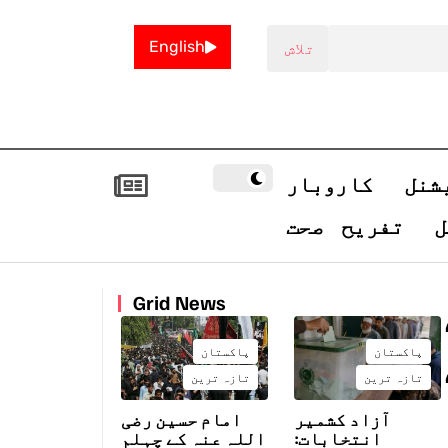
English
شنل
کاروبار
ل
تفریح
صحت
Grid News
پاکستان
پاکستان
تازہ ترین
تازہ ترین
آزاد کشمیر
امام حسین رضی
انتخابات:
اللہ عنہ کے چہلم