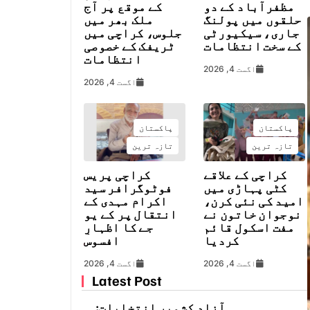
مظفرآباد کے دو
کے موقع پر آج
حلقوں میں پولنگ
ملک بھر میں
جاری، سیکیورٹی
جلوس، کراچی میں
کے سخت انتظامات
ٹریفک کے خصوصی
انتظامات
اگست 4, 2026
اگست 4, 2026
پاکستان
پاکستان
تازہ ترین
تازہ ترین
کراچی کے علاقے
کراچی پریس
کٹی پہاڑی میں
فوٹوگرافر سید
امید کی نئی کرن،
اکرام مہدی کے
نوجوان خاتون نے
انتقال پر کے یو
مفت اسکول قائم
جے کا اظہارِ
کردیا
افسوس
اگست 4, 2026
اگست 4, 2026
Latest Post
آزاد کشمیر انتخابات: