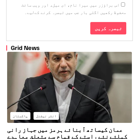
اس براؤزر میں میرا نام، ای میل، اور ویب سائٹ
محفوظ رکھیں اگلی بار جب میں تبصرہ کرنے کےلیے۔
Grid News
انٹر نیشنل
پاکستان
عمان کیساتھ آبنائے ہرمز میں جہاز رانی
کیلئے نئے راستے کے قیام سے متعلق معاہدے