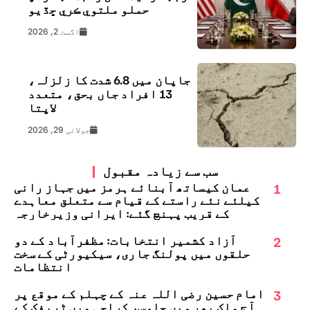
حملو ملتوي ڪري ڇڏيو
اگست 2, 2026
جاپان میں 6.8 شدت کا زلزلہ،
13 افراد جاں بحق، متعدد
لاپتا
جولائی 29, 2026
سب سے زیادہ مقبول
1
عمان کیساتھ آبنائے ہرمز میں جہاز رانی
کیلئے نئے راستے کے قیام سے متعلق معاہدے
کے قریب پہنچ گئے: ایرانی وزیرخارجہ
2
آزاد کشمیر انتخابات: مظفرآباد کے دو
حلقوں میں پولنگ جاری، سیکیورٹی کے سخت
انتظامات
3
امام حسین رضی اللہ عنہ کے چہلم کے موقع پر
آج ملک بھر میں جلوس، کراچی میں ٹریفک کے