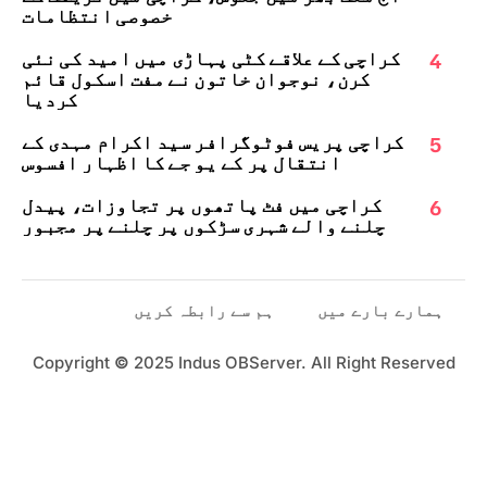
خصوصی انتظامات
4
کراچی کے علاقے کٹی پہاڑی میں امید کی نئی
کرن، نوجوان خاتون نے مفت اسکول قائم
کردیا
5
کراچی پریس فوٹوگرافر سید اکرام مہدی کے
انتقال پر کے یو جے کا اظہارِ افسوس
6
کراچی میں فٹ پاتھوں پر تجاوزات، پیدل
چلنے والے شہری سڑکوں پر چلنے پر مجبور
ہمارے بارے میں
ہم سے رابطہ کریں
Copyright
©
2025 Indus OBServer. All Right Reserved