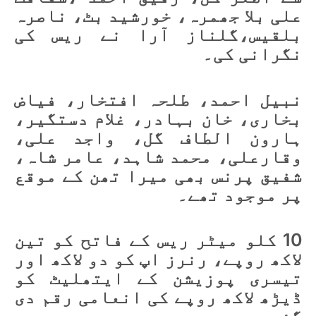
علی بلا جھمرہ، خورشید بٹ، ناصرہ
بلقیس،گلناز آرا نے ریس کی
نگرانی کی۔
نبیل احمد، طلحہ افتخار، فیاض
بخاری، خان بہادر، غلام دستگیر،
ہارون الطاف گل، واجد علی،
وقارعلی، محمد شاہد، عامر شاہ،
شفیق پرنس بھی میرا تھن کے موقع
پر موجود تھے۔
10 کلو میٹر ریس کے فاتح کو تین
لاکھ روپے، رنرز اپ کو دو لاکھ اور
تیسری پوزیشن کے ایتھلیٹ کو
ڈیڑھ لاکھ روپے کی انعامی رقم دی