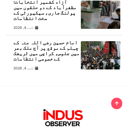
آزاد کشمیر انتخابات:
مظفرآباد کے دو حلقوں میں
پولنگ جاری، سیکیورٹی کے
سخت انتظامات
اگست 4, 2026
امام حسین رضی اللہ عنہ کے
چہلم کے موقع پر آج ملک بھر
میں جلوس، کراچی میں ٹریفک
کے خصوصی انتظامات
اگست 4, 2026