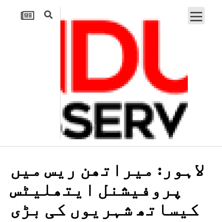
لاہور: میراتھن ریس میں
پروفیشنل ایتھلیٹس
کیساتھ شہریوں کی بڑی