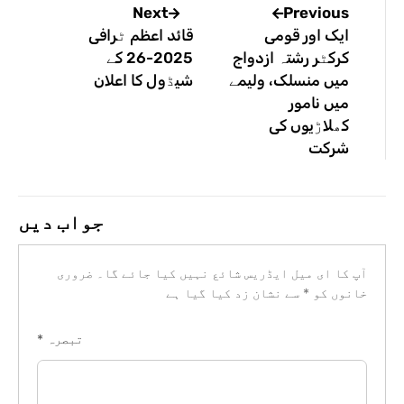
Previous
Next
ایک اور قومی
قائد اعظم ٹرافی
کرکٹر رشتہ ازدواج
2025-26 کے
میں منسلک، ولیمے
شیڈول کا اعلان
میں نامور
کھلاڑیوں کی
شرکت
جواب دیں
آپ کا ای میل ایڈریس شائع نہیں کیا جائے گا۔
ضروری
خانوں کو
*
سے نشان زد کیا گیا ہے
تبصرہ
*