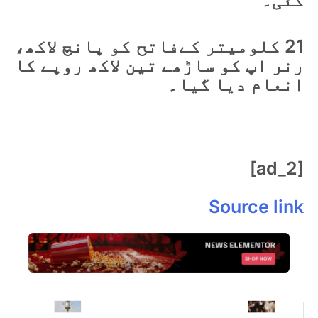
گئی۔
21 کلومیتر کےفاتح کو پانچ لاکھ،
رنر اپ کو ساڑھے تین لاکھ روپے کا
انعام دیا گیا۔
[ad_2]
Source link