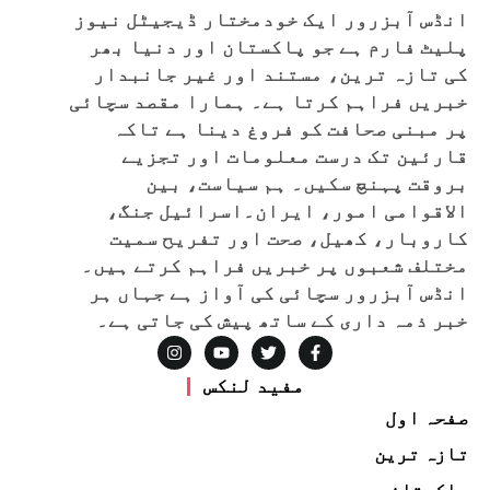
انڈس آبزرور ایک خودمختار ڈیجیٹل نیوز
پلیٹ فارم ہے جو پاکستان اور دنیا بھر
کی تازہ ترین، مستند اور غیر جانبدار
خبریں فراہم کرتا ہے۔ ہمارا مقصد سچائی
پر مبنی صحافت کو فروغ دینا ہے تاکہ
قارئین تک درست معلومات اور تجزیے
بروقت پہنچ سکیں۔ ہم سیاست، بین
الاقوامی امور، ایران۔اسرائیل جنگ،
کاروبار، کھیل، صحت اور تفریح سمیت
مختلف شعبوں پر خبریں فراہم کرتے ہیں۔
انڈس آبزرور سچائی کی آواز ہے جہاں ہر
خبر ذمہ داری کے ساتھ پیش کی جاتی ہے۔
مفید لنکس
صفحہ اول
تازہ ترین
پاکستان