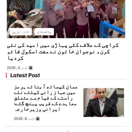
پاکستان
تازہ ترین
کراچی کے علاقے کٹی پہاڑی میں امید کی نئی
کرن، نوجوان خاتون نے مفت اسکول قائم
کردیا
اگست 4, 2026
Latest Post
عمان کیساتھ آبنائے ہرمز
میں جہاز رانی کیلئے نئے
راستے کے قیام سے متعلق
معاہدے کے قریب پہنچ گئے:
ایرانی وزیرخارجہ
اگست 8, 2026