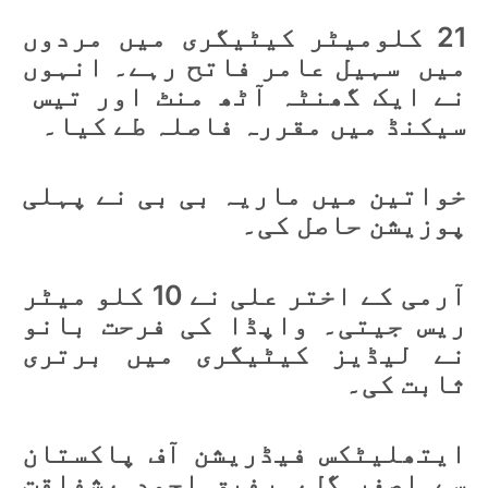
21 کلومیٹر کیٹیگری میں مردوں
میں سہیل عامر فاتح رہے۔ انہوں
نے ایک گھنٹہ آٹھ منٹ اور تیس
سیکنڈ میں مقررہ فاصلہ طے کیا۔
خواتین میں ماریہ بی بی نے پہلی
پوزیشن حاصل کی۔
آرمی کے اختر علی نے 10 کلو میٹر
ریس جیتی۔ واپڈا کی فرحت بانو
نے لیڈیز کیٹیگری میں برتری
ثابت کی۔
ایتھلیٹکس فیڈریشن آف پاکستان
سے اصغر گل، رفیق احمد ،شفاقت