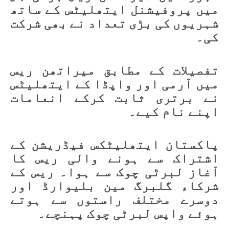
میں پروفیشنل ایتھلیٹس کے ساتھ
شہریوں کی بڑی تعداد نے بھی شرکت
کی۔
تفصیلات کے مطابق میراتھن ریس
میں آرمی اور واپڈا کے ایتھلیٹس
نے برتری ثابت کرکے انعامات
اپنے نام کیے۔
پاکستان ایتھلیٹکس فیڈریشن کے
اشتراک سے ہونے والی ریس کا
آغاز لبرٹی چوک سے ہوا۔ ریس کے
شرکاء گلبرگ مین بلیوارڈ اور
دوسرے مختلف راستوں سے ہوتے
ہوئے واپس لبرٹی چوک پہنچے۔