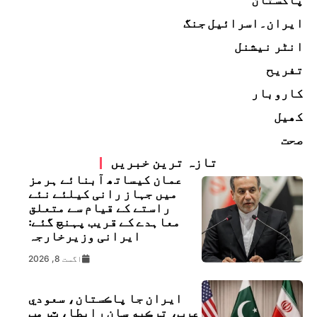
ایران۔اسرائیل جنگ
انٹر نیشنل
تفریح
کاروبار
کھیل
صحت
تازہ ترین خبریں
عمان کیساتھ آبنائے ہرمز
میں جہاز رانی کیلئے نئے
راستے کے قیام سے متعلق
معاہدے کے قریب پہنچ گئے:
ایرانی وزیرخارجہ
اگست 8, 2026
ايران جا پاڪستان، سعودي
عرب، ترڪيه سان رابطا، ٽرمپ