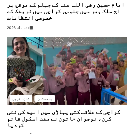
امام حسین رضی اللہ عنہ کے چہلم کے موقع پر
آج ملک بھر میں جلوس، کراچی میں ٹریفک کے
خصوصی انتظامات
اگست 4, 2026
پاکستان
تازہ ترین
کراچی کے علاقے کٹی پہاڑی میں امید کی نئی
کرن، نوجوان خاتون نے مفت اسکول قائم
کردیا