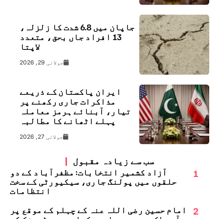
جاپان میں 6.8 شدت کا زلزلہ،
13 افراد جاں بحق، متعدد
لاپتا
جولائی 29, 2026
ایران پاکستان کے ذریعے
مذاکرات جاری رکھنے پر
تیار، آبنائے ہرمز معاملہ
پہلے اٹھانے کا مطالبہ
جولائی 27, 2026
سب سے زیادہ مقبول
1
آزاد کشمیر انتخابات: مظفرآباد کے دو
حلقوں میں پولنگ جاری، سیکیورٹی کے سخت
انتظامات
2
امام حسین رضی اللہ عنہ کے چہلم کے موقع پر