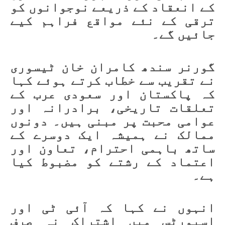
کے انعقاد کے ذریعے نوجوانوں کو
ترقی کے نئے مواقع فراہم کیے
جائیں گے۔
گورنر سندھ کامران خان ٹیسوری
نے تقریب سے خطاب کرتے ہوئے کہا
کہ پاکستان اور سعودی عرب کے
تعلقات تاریخی، برادرانہ اور
عوامی محبت پر مبنی ہیں۔ دونوں
ممالک نے ہمیشہ ایک دوسرے کے
ساتھ باہمی احترام، تعاون اور
اعتماد کے رشتے کو مضبوط کیا
ہے۔
انہوں نے کہا کہ آئی ٹی اور
اسپورٹس میں اشتراک نہ صرف