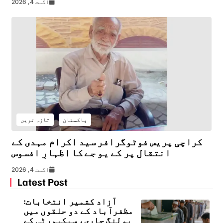
اگست 4, 2026
پاکستان
تازہ ترین
کراچی پریس فوٹوگرافر سید اکرام مہدی کے
انتقال پر کے یو جے کا اظہارِ افسوس
اگست 4, 2026
Latest Post
آزاد کشمیر انتخابات:
مظفرآباد کے دو حلقوں میں
پولنگ جاری، سیکیورٹی کے