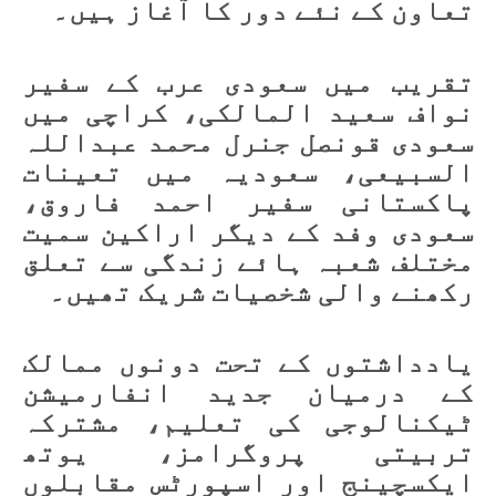
تعاون کے نئے دور کا آغاز ہیں۔
تقریب میں سعودی عرب کے سفیر
نواف سعید المالکی، کراچی میں
سعودی قونصل جنرل محمد عبداللہ
السبیعی، سعودیہ میں تعینات
پاکستانی سفیر احمد فاروق،
سعودی وفد کے دیگر اراکین سمیت
مختلف شعبہ ہائے زندگی سے تعلق
رکھنے والی شخصیات شریک تھیں۔
یادداشتوں کے تحت دونوں ممالک
کے درمیان جدید انفارمیشن
ٹیکنالوجی کی تعلیم، مشترکہ
تربیتی پروگرامز، یوتھ
ایکسچینج اور اسپورٹس مقابلوں