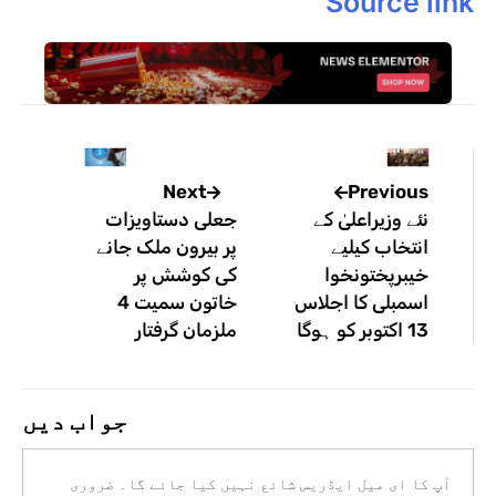
Source link
Previous
Next
نئے وزیراعلیٰ کے
جعلی دستاویزات
انتخاب کیلیے
پر بیرون ملک جانے
خیبرپختونخوا
کی کوشش پر
اسمبلی کا اجلاس
خاتون سمیت 4
13 اکتوبر کو ہوگا
ملزمان گرفتار
جواب دیں
آپ کا ای میل ایڈریس شائع نہیں کیا جائے گا۔
ضروری