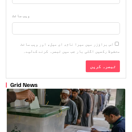
ویب‌ سائٹ
اس براؤزر میں میرا نام، ای میل، اور ویب سائٹ
محفوظ رکھیں اگلی بار جب میں تبصرہ کرنے کےلیے۔
Grid News