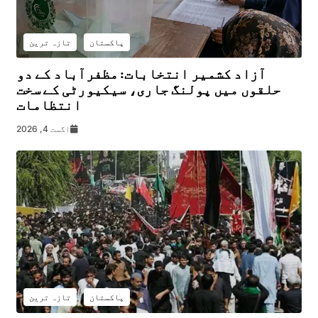
پاکستان
تازہ ترین
آزاد کشمیر انتخابات: مظفرآباد کے دو
حلقوں میں پولنگ جاری، سیکیورٹی کے سخت
انتظامات
اگست 4, 2026
پاکستان
تازہ ترین