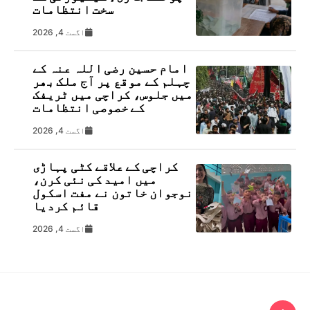
سخت انتظامات
اگست 4, 2026
امام حسین رضی اللہ عنہ کے
چہلم کے موقع پر آج ملک بھر
میں جلوس، کراچی میں ٹریفک
کے خصوصی انتظامات
اگست 4, 2026
کراچی کے علاقے کٹی پہاڑی
میں امید کی نئی کرن،
نوجوان خاتون نے مفت اسکول
قائم کردیا
اگست 4, 2026