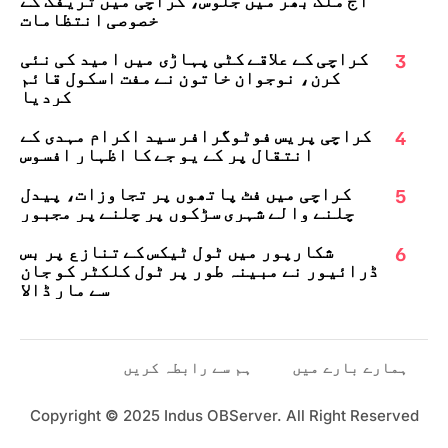
آج ملک بھر میں جلوس، کراچی میں ٹریفک کے
خصوصی انتظامات
3
کراچی کے علاقے کٹی پہاڑی میں امید کی نئی
کرن، نوجوان خاتون نے مفت اسکول قائم
کردیا
4
کراچی پریس فوٹوگرافر سید اکرام مہدی کے
انتقال پر کے یو جے کا اظہارِ افسوس
5
کراچی میں فٹ پاتھوں پر تجاوزات، پیدل
چلنے والے شہری سڑکوں پر چلنے پر مجبور
6
شکارپور میں ٹول ٹیکس کے تنازع پر بس
ڈرائیور نے مبینہ طور پر ٹول کلکٹر کو جان
سے مار ڈالا
ہمارے بارے میں
ہم سے رابطہ کریں
Copyright
©
2025 Indus OBServer. All Right Reserved