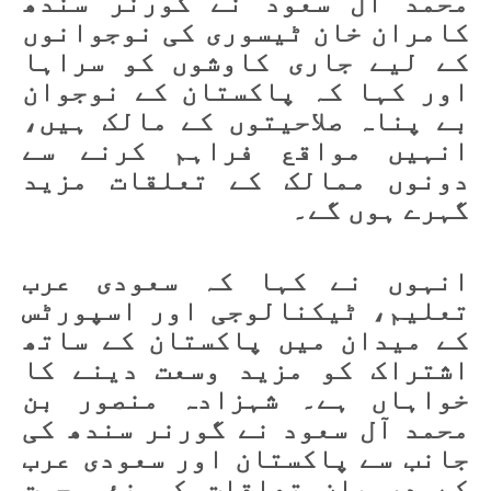
محمد آل سعود نے گورنر سندھ
کامران خان ٹیسوری کی نوجوانوں
کے لیے جاری کاوشوں کو سراہا
اور کہا کہ پاکستان کے نوجوان
بے پناہ صلاحیتوں کے مالک ہیں،
انہیں مواقع فراہم کرنے سے
دونوں ممالک کے تعلقات مزید
گہرے ہوں گے۔
انہوں نے کہا کہ سعودی عرب
تعلیم، ٹیکنالوجی اور اسپورٹس
کے میدان میں پاکستان کے ساتھ
اشتراک کو مزید وسعت دینے کا
خواہاں ہے۔ شہزادہ منصور بن
محمد آل سعود نے گورنر سندھ کی
جانب سے پاکستان اور سعودی عرب
کے درمیان تعلقات کو نئی جہت