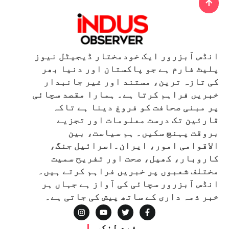
انڈس آبزرور ایک خودمختار ڈیجیٹل نیوز
پلیٹ فارم ہے جو پاکستان اور دنیا بھر
کی تازہ ترین، مستند اور غیر جانبدار
خبریں فراہم کرتا ہے۔ ہمارا مقصد سچائی
پر مبنی صحافت کو فروغ دینا ہے تاکہ
قارئین تک درست معلومات اور تجزیے
بروقت پہنچ سکیں۔ ہم سیاست، بین
الاقوامی امور، ایران۔اسرائیل جنگ،
کاروبار، کھیل، صحت اور تفریح سمیت
مختلف شعبوں پر خبریں فراہم کرتے ہیں۔
انڈس آبزرور سچائی کی آواز ہے جہاں ہر
خبر ذمہ داری کے ساتھ پیش کی جاتی ہے۔
مفید لنکس