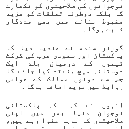
نوجوانوں کی صلاحیتوں کو نکھارے
گا بلکہ دوطرفہ تعلقات کو مزید
مضبوط بنانے میں بھی مددگار
ثابت ہوگا۔
گورنر سندھ نے عندیہ دیا کہ
پاکستان اور سعودی عرب کی کرکٹ
ٹیموں کے درمیان جلد ایک
دوستانہ میچ منعقد کیا جائے گا
جس سے دونوں ممالک کے عوامی
روابط میں مزید اضافہ ہوگا۔
انہوں نے کہا کہ پاکستانی
نوجوان دنیا بھر میں اپنی
صلاحیتوں کا لوہا منوا رہے ہیں،
انہیں جدید تعلیم، تربیت اور