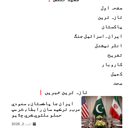
صفحہ اول
تازہ ترین
پاکستان
ایران۔اسرائیل جنگ
انٹر نیشنل
تفریح
کاروبار
کھیل
صحت
تازہ ترین خبریں
ايران جا پاڪستان، سعودي
عرب، ترڪيه سان رابطا، ٽرمپ
حملو ملتوي ڪري ڇڏيو
اگست 2, 2026