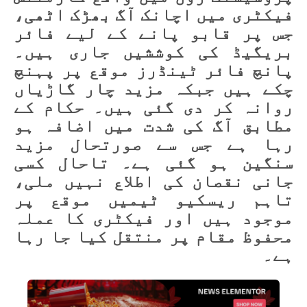
فیکٹری میں اچانک آگ بھڑک اٹھی،
جس پر قابو پانے کے لیے فائر
بریگیڈ کی کوششیں جاری ہیں۔
پانچ فائر ٹینڈرز موقع پر پہنچ
چکے ہیں جبکہ مزید چار گاڑیاں
روانہ کر دی گئی ہیں۔ حکام کے
مطابق آگ کی شدت میں اضافہ ہو
رہا ہے جس سے صورتحال مزید
سنگین ہو گئی ہے۔ تاحال کسی
جانی نقصان کی اطلاع نہیں ملی،
تاہم ریسکیو ٹیمیں موقع پر
موجود ہیں اور فیکٹری کا عملہ
محفوظ مقام پر منتقل کیا جا رہا
ہے۔