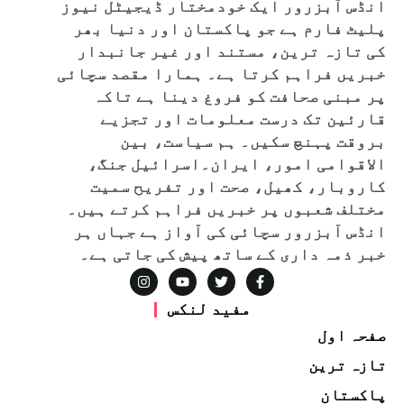
انڈس آبزرور ایک خودمختار ڈیجیٹل نیوز
پلیٹ فارم ہے جو پاکستان اور دنیا بھر
کی تازہ ترین، مستند اور غیر جانبدار
خبریں فراہم کرتا ہے۔ ہمارا مقصد سچائی
پر مبنی صحافت کو فروغ دینا ہے تاکہ
قارئین تک درست معلومات اور تجزیے
بروقت پہنچ سکیں۔ ہم سیاست، بین
الاقوامی امور، ایران۔اسرائیل جنگ،
کاروبار، کھیل، صحت اور تفریح سمیت
مختلف شعبوں پر خبریں فراہم کرتے ہیں۔
انڈس آبزرور سچائی کی آواز ہے جہاں ہر
خبر ذمہ داری کے ساتھ پیش کی جاتی ہے۔
مفید لنکس
صفحہ اول
تازہ ترین
پاکستان