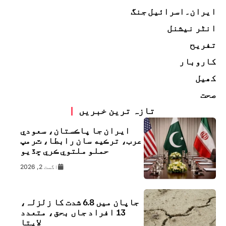
ایران۔اسرائیل جنگ
انٹر نیشنل
تفریح
کاروبار
کھیل
صحت
تازہ ترین خبریں
ايران جا پاڪستان، سعودي
عرب، ترڪيه سان رابطا، ٽرمپ
حملو ملتوي ڪري ڇڏيو
اگست 2, 2026
جاپان میں 6.8 شدت کا زلزلہ،
13 افراد جاں بحق، متعدد
لاپتا