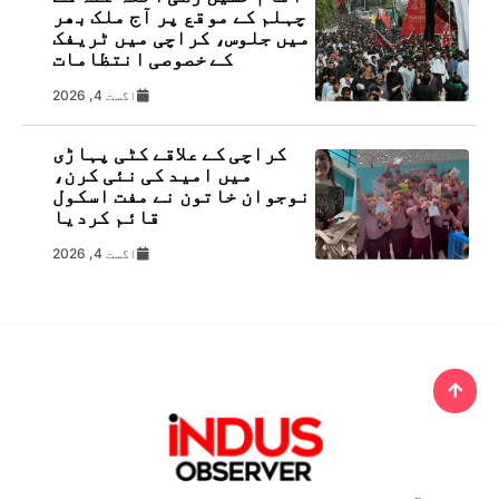
چہلم کے موقع پر آج ملک بھر
میں جلوس، کراچی میں ٹریفک
کے خصوصی انتظامات
اگست 4, 2026
کراچی کے علاقے کٹی پہاڑی
میں امید کی نئی کرن،
نوجوان خاتون نے مفت اسکول
قائم کردیا
اگست 4, 2026