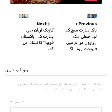
Previous
Next
پاک بھارت میچ کے
کارتک آریان بھی
لیے جعلی ٹکٹ
بھارت کے ’’پاکستان
ہزاروں درہم میں
فوبیا‘‘ کا نشانہ بن
فروخت ہونے لگے
گئے
جواب دیں
آپ کا ای میل ایڈریس شائع نہیں کیا جائے گا۔
ضروری
خانوں کو
*
سے نشان زد کیا گیا ہے
تبصرہ
*