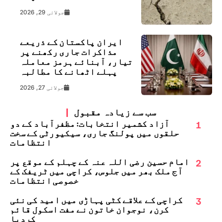
جولائی 29, 2026
ایران پاکستان کے ذریعے
مذاکرات جاری رکھنے پر
تیار، آبنائے ہرمز معاملہ
پہلے اٹھانے کا مطالبہ
جولائی 27, 2026
سب سے زیادہ مقبول
1
آزاد کشمیر انتخابات: مظفرآباد کے دو
حلقوں میں پولنگ جاری، سیکیورٹی کے سخت
انتظامات
2
امام حسین رضی اللہ عنہ کے چہلم کے موقع پر
آج ملک بھر میں جلوس، کراچی میں ٹریفک کے
خصوصی انتظامات
3
کراچی کے علاقے کٹی پہاڑی میں امید کی نئی
کرن، نوجوان خاتون نے مفت اسکول قائم
کردیا