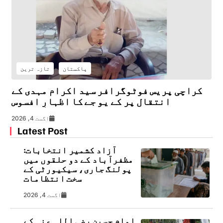
پاکستان
تازہ ترین
کراچی پریس فوٹوگرافر سید اکرام مہدی کے
انتقال پر کے یو جے کا اظہارِ افسوس
اگست 4, 2026
Latest Post
آزاد کشمیر انتخابات:
مظفرآباد کے دو حلقوں میں
پولنگ جاری، سیکیورٹی کے
سخت انتظامات
اگست 4, 2026
امام حسین رضی اللہ عنہ کے