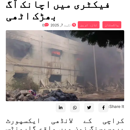
فیکٹری میں اچانک آگ
بھڑک اٹھی
پاکستان
تازہ ترین
اگست 7, 2025
0
Share It:
کراچی کے لانڈھی ایکسپورٹ
پروسیسنگ زون میں واقع گارمنٹس