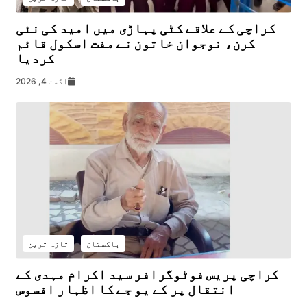
کراچی کے علاقے کٹی پہاڑی میں امید کی نئی
کرن، نوجوان خاتون نے مفت اسکول قائم
کردیا
اگست 4, 2026
پاکستان
تازہ ترین
کراچی پریس فوٹوگرافر سید اکرام مہدی کے
انتقال پر کے یو جے کا اظہارِ افسوس