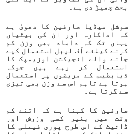
بحث چھیڑ دی ہے۔
سوشل میڈیا صارفین کا دعویٰ ہے
کہ اداکارہ اور ان کی بیٹیاں
یہاں تک کہ داماد بھی وزن کم
کرنے کیلئے آف لیبل استعمال کیے
جانے والے انجیکشن اوزیمپک کا
استعمال کر رہے ہیں جوکہ
ذیابطیس کے مریضوں پر استعمال
ہوتا ہے تاہم اس سے وزن بھی تیزی
سے گرتا ہے۔
صارفین کا کہنا ہے کہ اتنے کم
وقت میں بغیر کسی وزرش اور
ڈائیٹ کے اس طرح پوری فیملی کا