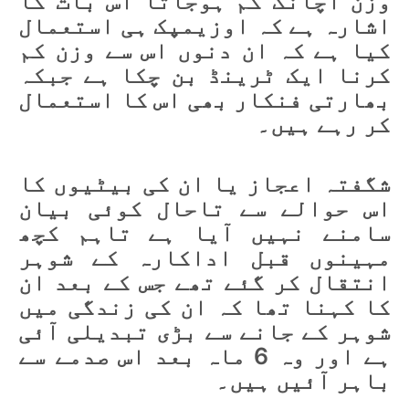
وزن اچانک کم ہوجاتا اس بات کا
اشارہ ہے کہ اوزیمپک ہی استعمال
کیا ہے کہ ان دنوں اس سے وزن کم
کرنا ایک ٹرینڈ بن چکا ہے جبکہ
بھارتی فنکار بھی اس کا استعمال
کر رہے ہیں۔
شگفتہ اعجاز یا ان کی بیٹیوں کا
اس حوالے سے تاحال کوئی بیان
سامنے نہیں آیا ہے تاہم کچھ
مہینوں قبل اداکارہ کے شوہر
انتقال کر گئے تھے جس کے بعد ان
کا کہنا تھا کہ ان کی زندگی میں
شوہر کے جانے سے بڑی تبدیلی آئی
ہے اور وہ 6 ماہ بعد اس صدمے سے
باہر آئیں ہیں۔