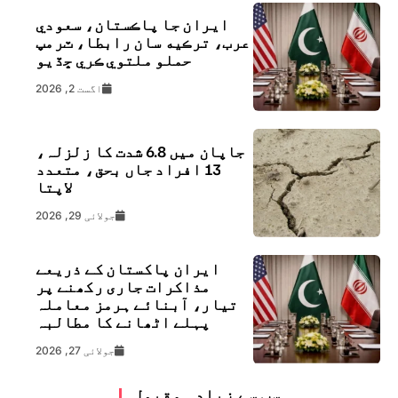
ايران جا پاڪستان، سعودي
عرب، ترڪيه سان رابطا، ٽرمپ
حملو ملتوي ڪري ڇڏيو
اگست 2, 2026
جاپان میں 6.8 شدت کا زلزلہ،
13 افراد جاں بحق، متعدد
لاپتا
جولائی 29, 2026
ایران پاکستان کے ذریعے
مذاکرات جاری رکھنے پر
تیار، آبنائے ہرمز معاملہ
پہلے اٹھانے کا مطالبہ
جولائی 27, 2026
سب سے زیادہ مقبول