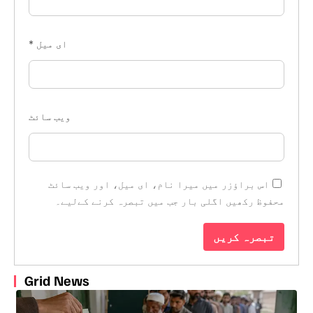
ای میل
*
ویب‌ سائٹ
اس براؤزر میں میرا نام، ای میل، اور ویب سائٹ
محفوظ رکھیں اگلی بار جب میں تبصرہ کرنے کےلیے۔
Grid News