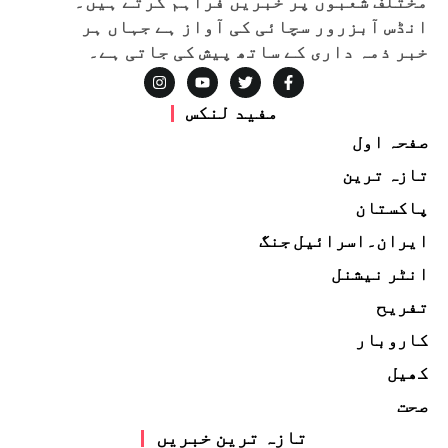
مختلف شعبوں پر خبریں فراہم کرتے ہیں۔
انڈس آبزرور سچائی کی آواز ہے جہاں ہر
خبر ذمہ داری کے ساتھ پیش کی جاتی ہے۔
مفید لنکس
صفحہ اول
تازہ ترین
پاکستان
ایران۔اسرائیل جنگ
انٹر نیشنل
تفریح
کاروبار
کھیل
صحت
تازہ ترین خبریں