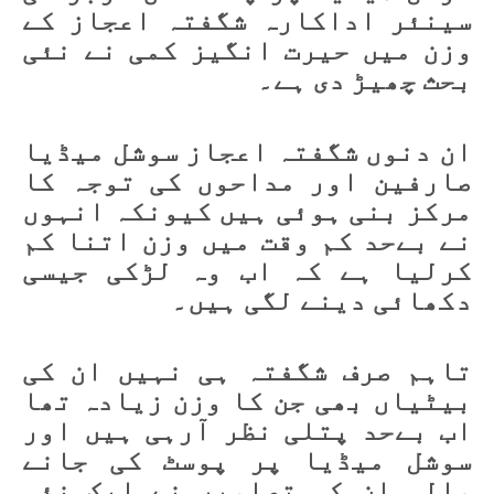
سینئر اداکارہ شگفتہ اعجاز کے
وزن میں حیرت انگیز کمی نے نئی
بحث چھیڑ دی ہے۔
ان دنوں شگفتہ اعجاز سوشل میڈیا
صارفین اور مداحوں کی توجہ کا
مرکز بنی ہوئی ہیں کیونکہ انہوں
نے بےحد کم وقت میں وزن اتنا کم
کرلیا ہے کہ اب وہ لڑکی جیسی
دکھائی دینے لگی ہیں۔
تاہم صرف شگفتہ ہی نہیں ان کی
بیٹیاں بھی جن کا وزن زیادہ تھا
اب بےحد پتلی نظر آرہی ہیں اور
سوشل میڈیا پر پوسٹ کی جانے
والی ان کی تصاویر نے ایک نئی