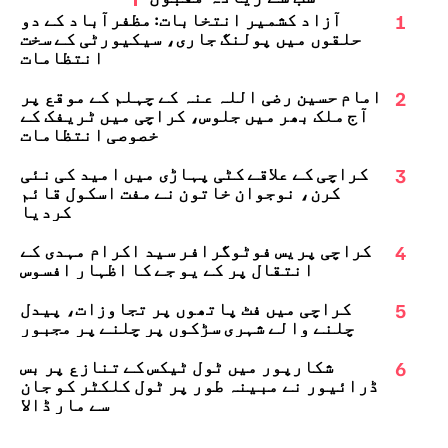
1
آزاد کشمیر انتخابات: مظفرآباد کے دو
حلقوں میں پولنگ جاری، سیکیورٹی کے سخت
انتظامات
2
امام حسین رضی اللہ عنہ کے چہلم کے موقع پر
آج ملک بھر میں جلوس، کراچی میں ٹریفک کے
خصوصی انتظامات
3
کراچی کے علاقے کٹی پہاڑی میں امید کی نئی
کرن، نوجوان خاتون نے مفت اسکول قائم
کردیا
4
کراچی پریس فوٹوگرافر سید اکرام مہدی کے
انتقال پر کے یو جے کا اظہارِ افسوس
5
کراچی میں فٹ پاتھوں پر تجاوزات، پیدل
چلنے والے شہری سڑکوں پر چلنے پر مجبور
6
شکارپور میں ٹول ٹیکس کے تنازع پر بس
ڈرائیور نے مبینہ طور پر ٹول کلکٹر کو جان
سے مار ڈالا