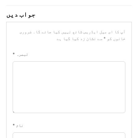
جواب دیں
آپ کا ای میل ایڈریس شائع نہیں کیا جائے گا۔
ضروری
خانوں کو
*
سے نشان زد کیا گیا ہے
تبصرہ
*
نام
*