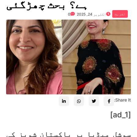
ہے؟ بحث چھڑگئی
تفریح
اکتوبر 24, 2025
0
Share It:
[ad_1]
سوشل میڈیا پر پاکستان شوبز کی