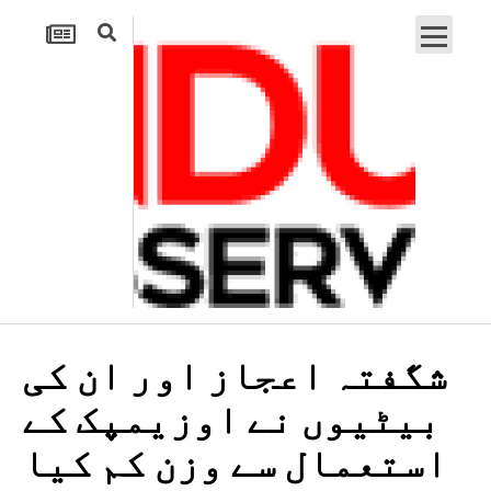
شگفتہ اعجاز اور ان کی
بیٹیوں نے اوزیمپک کے
استعمال سے وزن کم کیا