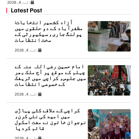
اگست 4, 2026
Latest Post
آزاد کشمیر انتخابات:
مظفرآباد کے دو حلقوں میں
پولنگ جاری، سیکیورٹی کے
سخت انتظامات
اگست 4, 2026
امام حسین رضی اللہ عنہ کے
چہلم کے موقع پر آج ملک بھر
میں جلوس، کراچی میں ٹریفک
کے خصوصی انتظامات
اگست 4, 2026
کراچی کے علاقے کٹی پہاڑی
میں امید کی نئی کرن،
نوجوان خاتون نے مفت اسکول
قائم کردیا
اگست 4, 2026