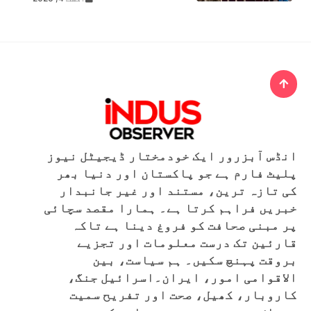
انڈس آبزرور ایک خودمختار ڈیجیٹل نیوز
پلیٹ فارم ہے جو پاکستان اور دنیا بھر
کی تازہ ترین، مستند اور غیر جانبدار
خبریں فراہم کرتا ہے۔ ہمارا مقصد سچائی
پر مبنی صحافت کو فروغ دینا ہے تاکہ
قارئین تک درست معلومات اور تجزیے
بروقت پہنچ سکیں۔ ہم سیاست، بین
الاقوامی امور، ایران۔اسرائیل جنگ،
کاروبار، کھیل، صحت اور تفریح سمیت