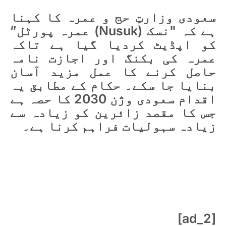
سعودی وزارتِ حج و عمرہ کا کہنا
ہے کہ "نسک (Nusuk) عمرہ پورٹل”
کو اپڈیٹ کردیا گیا ہے تاکہ
عمرہ کی بکنگ اور اجازت نامہ
حاصل کرنے کا عمل مزید آسان
بنایا جا سکے۔ حکام کے مطابق یہ
اقدام سعودی وژن 2030 کا حصہ ہے
جس کا مقصد زائرین کو زیادہ سے
زیادہ سہولیات فراہم کرنا ہے۔
[ad_2]