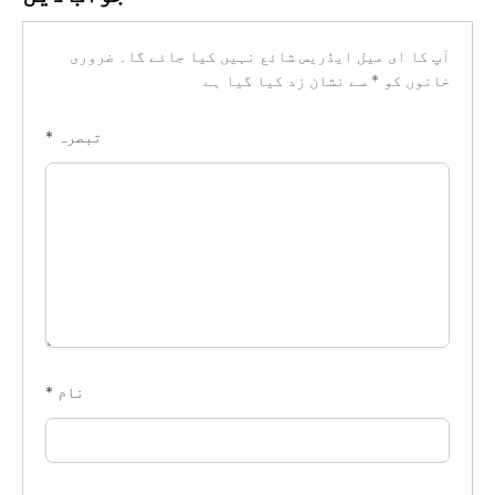
آپ کا ای میل ایڈریس شائع نہیں کیا جائے گا۔
ضروری
خانوں کو
*
سے نشان زد کیا گیا ہے
تبصرہ
*
نام
*