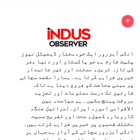
انڈس آبزرور ایک خودمختار ڈیجیٹل نیوز
پلیٹ فارم ہے جو پاکستان اور دنیا بھر
کی تازہ ترین، مستند اور غیر جانبدار
خبریں فراہم کرتا ہے۔ ہمارا مقصد سچائی
پر مبنی صحافت کو فروغ دینا ہے تاکہ
قارئین تک درست معلومات اور تجزیے
بروقت پہنچ سکیں۔ ہم سیاست، بین
الاقوامی امور، ایران۔اسرائیل جنگ،
کاروبار، کھیل، صحت اور تفریح سمیت
مختلف شعبوں پر خبریں فراہم کرتے ہیں۔
انڈس آبزرور سچائی کی آواز ہے جہاں ہر
خبر ذمہ داری کے ساتھ پیش کی جاتی ہے۔