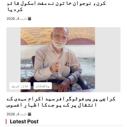
کرن، نوجوان خاتون نے مفت اسکول قائم
کردیا
اگست 4, 2026
پاکستان
تازہ ترین
کراچی پریس فوٹوگرافر سید اکرام مہدی کے
انتقال پر کے یو جے کا اظہارِ افسوس
اگست 4, 2026
Latest Post