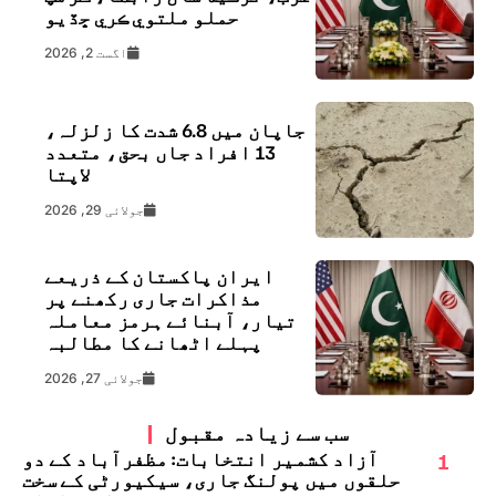
حملو ملتوي ڪري ڇڏيو
اگست 2, 2026
جاپان میں 6.8 شدت کا زلزلہ،
13 افراد جاں بحق، متعدد
لاپتا
جولائی 29, 2026
ایران پاکستان کے ذریعے
مذاکرات جاری رکھنے پر
تیار، آبنائے ہرمز معاملہ
پہلے اٹھانے کا مطالبہ
جولائی 27, 2026
سب سے زیادہ مقبول
1
آزاد کشمیر انتخابات: مظفرآباد کے دو
حلقوں میں پولنگ جاری، سیکیورٹی کے سخت