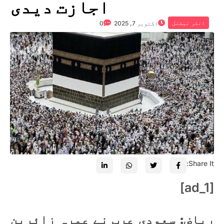
اجازت دیدی
انٹر نیشنل
اکتوبر 7, 2025
0
Share It:
[ad_1]
ریاض: سعودی عرب نے عمرہ زائرین