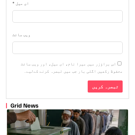
ای میل
*
ویب‌ سائٹ
اس براؤزر میں میرا نام، ای میل، اور ویب سائٹ
محفوظ رکھیں اگلی بار جب میں تبصرہ کرنے کےلیے۔
Grid News