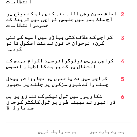
انتظامات
2
امام حسین رضی اللہ عنہ کے چہلم کے موقع پر
آج ملک بھر میں جلوس، کراچی میں ٹریفک کے
خصوصی انتظامات
3
کراچی کے علاقے کٹی پہاڑی میں امید کی نئی
کرن، نوجوان خاتون نے مفت اسکول قائم
کردیا
4
کراچی پریس فوٹوگرافر سید اکرام مہدی کے
انتقال پر کے یو جے کا اظہارِ افسوس
5
کراچی میں فٹ پاتھوں پر تجاوزات، پیدل
چلنے والے شہری سڑکوں پر چلنے پر مجبور
6
شکارپور میں ٹول ٹیکس کے تنازع پر بس
ڈرائیور نے مبینہ طور پر ٹول کلکٹر کو جان
سے مار ڈالا
ہمارے بارے میں
ہم سے رابطہ کریں