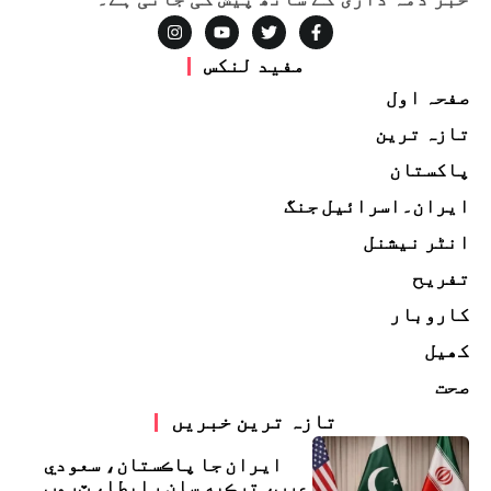
مفید لنکس
صفحہ اول
تازہ ترین
پاکستان
ایران۔اسرائیل جنگ
انٹر نیشنل
تفریح
کاروبار
کھیل
صحت
تازہ ترین خبریں
ايران جا پاڪستان، سعودي
عرب، ترڪيه سان رابطا، ٽرمپ