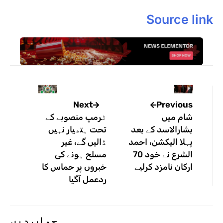
Source link
Previous
Next
شام میں
ٹرمپ منصوبے کے
بشارالاسد کے بعد
تحت ہتھیار نہیں
پہلا الیکشن، احمد
ڈالیں گے، غیر
الشرع نے خود 70
مسلح ہونے کی
ارکان نامزد کرلیے
خبروں پر حماس کا
ردعمل آگیا
جواب دیں