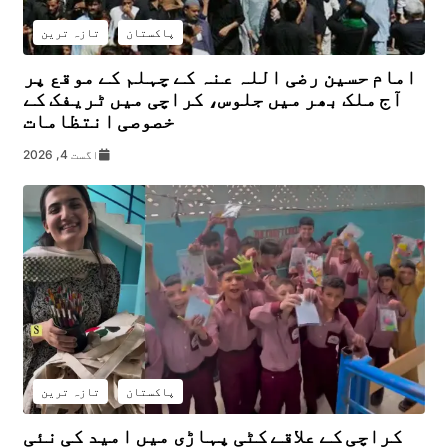
پاکستان
تازہ ترین
امام حسین رضی اللہ عنہ کے چہلم کے موقع پر
آج ملک بھر میں جلوس، کراچی میں ٹریفک کے
خصوصی انتظامات
اگست 4, 2026
پاکستان
تازہ ترین
کراچی کے علاقے کٹی پہاڑی میں امید کی نئی