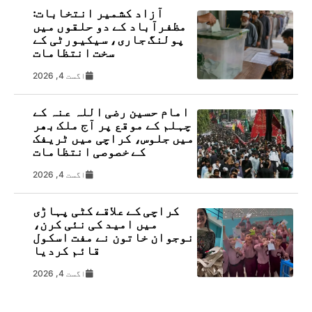
آزاد کشمیر انتخابات:
مظفرآباد کے دو حلقوں میں
پولنگ جاری، سیکیورٹی کے
سخت انتظامات
اگست 4, 2026
امام حسین رضی اللہ عنہ کے
چہلم کے موقع پر آج ملک بھر
میں جلوس، کراچی میں ٹریفک
کے خصوصی انتظامات
اگست 4, 2026
کراچی کے علاقے کٹی پہاڑی
میں امید کی نئی کرن،
نوجوان خاتون نے مفت اسکول
قائم کردیا
اگست 4, 2026