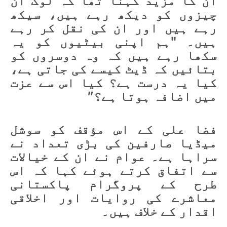
ان کا مزید کہنا تھا کہ لوگ ان
چیزوں کو دیکھ رہے ہیں، سیکھ
رہے ہیں اور ان کی نقل کر رہے
ہیں۔ "ہم اپنی بیٹیوں کو یہ
سکھا رہے ہیں کہ وہ دوسروں کو
بتائیں کہ ڈیٹ کیسے کی جاتی ہے،
کیا یہ درست ہے؟ کیا اس سے عزت
میں اضافہ ہوتا ہے؟”
فضا علی کے اس مؤقف کو سوشل
میڈیا صارفین کی بڑی تعداد نے
سراہا ہے۔ عوام نے ان کے خیالات
سے اتفاق کرتے ہوئے کہا کہ اس
طرح کے پروگرام پاکستانی
معاشرے کی روایات اور اخلاقی
اقدار کے خلاف ہیں۔