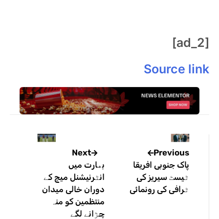
[ad_2]
Source link
Previous
Next
پاک جنوبی افریقا
بھارت میں
ٹیسٹ سیریز کی
انٹرنیشنل میچ کے
ٹرافی کی رونمائی
دوران خالی میدان
منتظمین کو منہ
چڑانے لگے