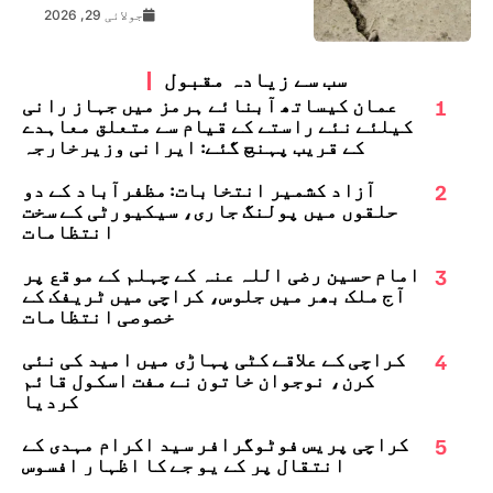
جولائی 29, 2026
سب سے زیادہ مقبول
1
عمان کیساتھ آبنائے ہرمز میں جہاز رانی
کیلئے نئے راستے کے قیام سے متعلق معاہدے
کے قریب پہنچ گئے: ایرانی وزیرخارجہ
2
آزاد کشمیر انتخابات: مظفرآباد کے دو
حلقوں میں پولنگ جاری، سیکیورٹی کے سخت
انتظامات
3
امام حسین رضی اللہ عنہ کے چہلم کے موقع پر
آج ملک بھر میں جلوس، کراچی میں ٹریفک کے
خصوصی انتظامات
4
کراچی کے علاقے کٹی پہاڑی میں امید کی نئی
کرن، نوجوان خاتون نے مفت اسکول قائم
کردیا
5
کراچی پریس فوٹوگرافر سید اکرام مہدی کے
انتقال پر کے یو جے کا اظہارِ افسوس