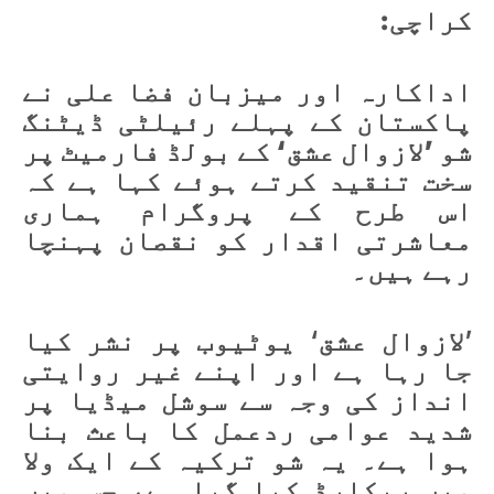
کراچی:
اداکارہ اور میزبان فضا علی نے
پاکستان کے پہلے رئیلٹی ڈیٹنگ
شو ’لازوال عشق‘ کے بولڈ فارمیٹ پر
سخت تنقید کرتے ہوئے کہا ہے کہ
اس طرح کے پروگرام ہماری
معاشرتی اقدار کو نقصان پہنچا
رہے ہیں۔
’لازوال عشق‘ یوٹیوب پر نشر کیا
جا رہا ہے اور اپنے غیر روایتی
انداز کی وجہ سے سوشل میڈیا پر
شدید عوامی ردعمل کا باعث بنا
ہوا ہے۔ یہ شو ترکیہ کے ایک ولا
میں ریکارڈ کیا گیا ہے، جس میں