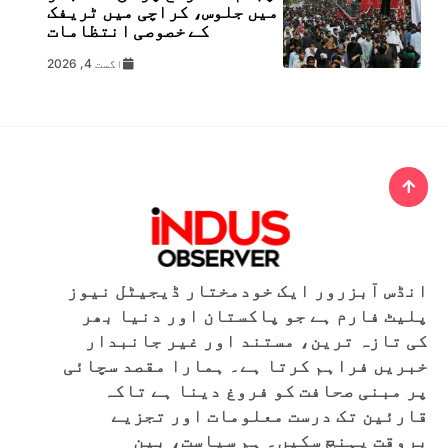
میں جلوس، کراچی میں ٹریفک
کے خصوصی انتظامات
اگست 4, 2026
انڈس آبزرور ایک خودمختار ڈیجیٹل نیوز
پلیٹ فارم ہے جو پاکستان اور دنیا بھر
کی تازہ ترین، مستند اور غیر جانبدار
خبریں فراہم کرتا ہے۔ ہمارا مقصد سچائی
پر مبنی صحافت کو فروغ دینا ہے تاکہ
قارئین تک درست معلومات اور تجزیے
بروقت پہنچ سکیں۔ ہم سیاست، بین