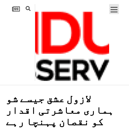
لازول عشق جیسے شو
ہماری معاشرتی اقدار
کو نقصان پہنچا رہے