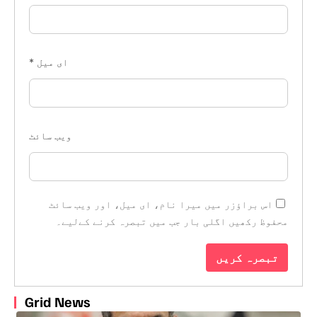
ای میل
*
ویب‌ سائٹ
اس براؤزر میں میرا نام، ای میل، اور ویب سائٹ
محفوظ رکھیں اگلی بار جب میں تبصرہ کرنے کےلیے۔
Grid News