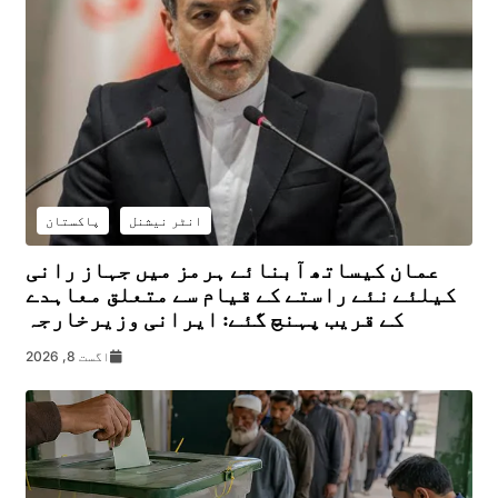
انٹر نیشنل
پاکستان
عمان کیساتھ آبنائے ہرمز میں جہاز رانی
کیلئے نئے راستے کے قیام سے متعلق معاہدے
کے قریب پہنچ گئے: ایرانی وزیرخارجہ
اگست 8, 2026