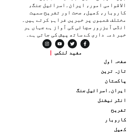
الاقوامی امور، ایران۔اسرائیل جنگ،
کاروبار، کھیل، صحت اور تفریح سمیت
مختلف شعبوں پر خبریں فراہم کرتے ہیں۔
انڈس آبزرور سچائی کی آواز ہے جہاں ہر
خبر ذمہ داری کے ساتھ پیش کی جاتی ہے۔
مفید لنکس
صفحہ اول
تازہ ترین
پاکستان
ایران۔اسرائیل جنگ
انٹر نیشنل
تفریح
کاروبار
کھیل