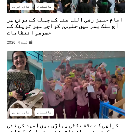
پاکستان
تازہ ترین
امام حسین رضی اللہ عنہ کے چہلم کے موقع پر
آج ملک بھر میں جلوس، کراچی میں ٹریفک کے
خصوصی انتظامات
اگست 4, 2026
پاکستان
تازہ ترین
کراچی کے علاقے کٹی پہاڑی میں امید کی نئی
کرن، نوجوان خاتون نے مفت اسکول قائم