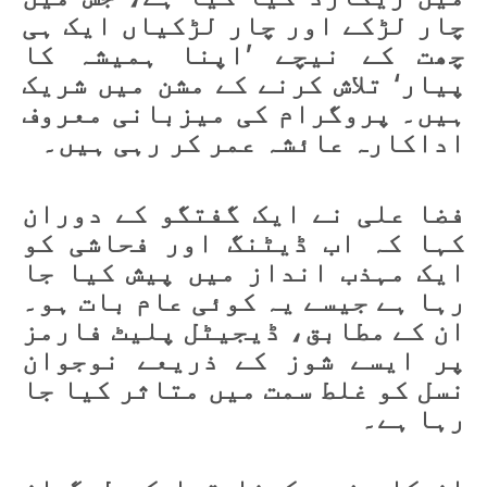
چار لڑکے اور چار لڑکیاں ایک ہی
چھت کے نیچے ’اپنا ہمیشہ کا
پیار‘ تلاش کرنے کے مشن میں شریک
ہیں۔ پروگرام کی میزبانی معروف
اداکارہ عائشہ عمر کر رہی ہیں۔
فضا علی نے ایک گفتگو کے دوران
کہا کہ اب ڈیٹنگ اور فحاشی کو
ایک مہذب انداز میں پیش کیا جا
رہا ہے جیسے یہ کوئی عام بات ہو۔
ان کے مطابق، ڈیجیٹل پلیٹ فارمز
پر ایسے شوز کے ذریعے نوجوان
نسل کو غلط سمت میں متاثر کیا جا
رہا ہے۔