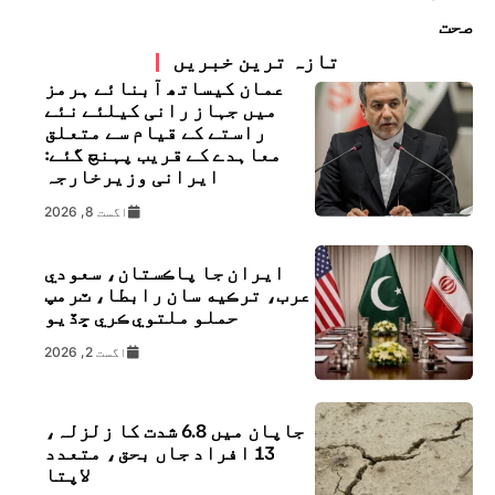
صحت
تازہ ترین خبریں
عمان کیساتھ آبنائے ہرمز
میں جہاز رانی کیلئے نئے
راستے کے قیام سے متعلق
معاہدے کے قریب پہنچ گئے:
ایرانی وزیرخارجہ
اگست 8, 2026
ايران جا پاڪستان، سعودي
عرب، ترڪيه سان رابطا، ٽرمپ
حملو ملتوي ڪري ڇڏيو
اگست 2, 2026
جاپان میں 6.8 شدت کا زلزلہ،
13 افراد جاں بحق، متعدد
لاپتا