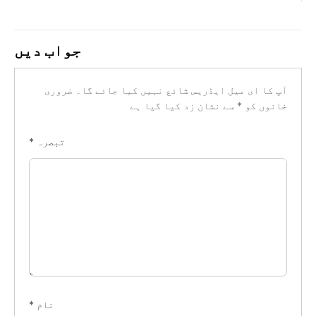
جواب دیں
آپ کا ای میل ایڈریس شائع نہیں کیا جائے گا۔
ضروری
خانوں کو
*
سے نشان زد کیا گیا ہے
تبصرہ
*
نام
*