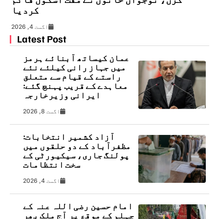
کردیا
اگست 4, 2026
Latest Post
عمان کیساتھ آبنائے ہرمز
میں جہاز رانی کیلئے نئے
راستے کے قیام سے متعلق
معاہدے کے قریب پہنچ گئے:
ایرانی وزیرخارجہ
اگست 8, 2026
آزاد کشمیر انتخابات:
مظفرآباد کے دو حلقوں میں
پولنگ جاری، سیکیورٹی کے
سخت انتظامات
اگست 4, 2026
امام حسین رضی اللہ عنہ کے
چہلم کے موقع پر آج ملک بھر