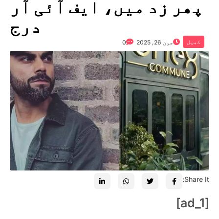
پھر زد میں، ایف آئی آر
درج
کھیل
جون 26, 2025
0
Share It:
[ad_1]