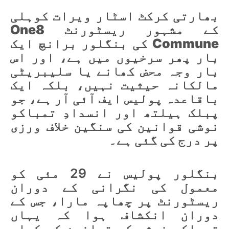
بھارتی کرکٹ اسٹار ویرات کوہلی
کے مشہور ریسٹورنٹ One8
Commune کی بنگلور برانچ ایک
بار پھر سرخیوں میں ہے، اور اس
بار وجہ محض کھانے یا سلیبریٹی
مالکانہ حیثیت نہیں، بلکہ ایک
باقاعدہ پولیس ایف آئی آر ہے، جو
پبلک ہیلتھ اور انسدادِ تمباکو
نوشی قوانین کی سنگین خلاف ورزی
پر درج کی گئی ہے۔
بنگلور پولیس نے 29 مئی کو
معمول کی نگرانی کے دوران
ریسٹورنٹ پر چھاپہ مارا، جس کے
دوران انکشاف ہوا کہ یہاں
تمباکو نوشی کے قوانین کی کھلم