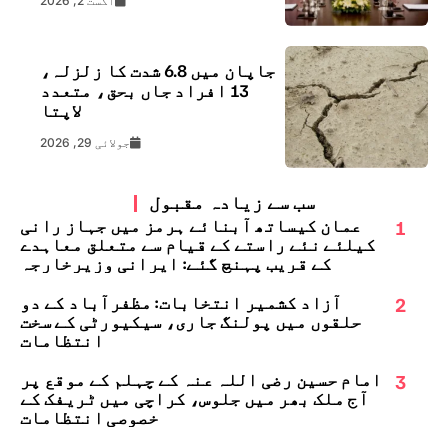
اگست 2, 2026
جاپان میں 6.8 شدت کا زلزلہ،
13 افراد جاں بحق، متعدد
لاپتا
جولائی 29, 2026
سب سے زیادہ مقبول
1
عمان کیساتھ آبنائے ہرمز میں جہاز رانی
کیلئے نئے راستے کے قیام سے متعلق معاہدے
کے قریب پہنچ گئے: ایرانی وزیرخارجہ
2
آزاد کشمیر انتخابات: مظفرآباد کے دو
حلقوں میں پولنگ جاری، سیکیورٹی کے سخت
انتظامات
3
امام حسین رضی اللہ عنہ کے چہلم کے موقع پر
آج ملک بھر میں جلوس، کراچی میں ٹریفک کے
خصوصی انتظامات