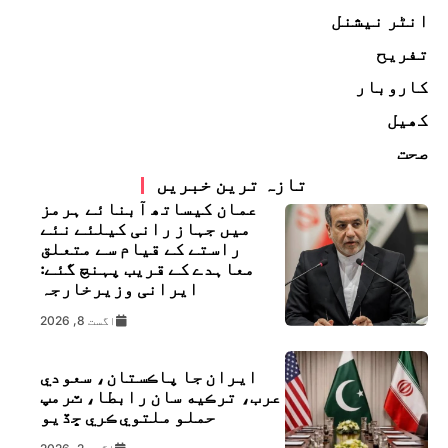
انٹر نیشنل
تفریح
کاروبار
کھیل
صحت
تازہ ترین خبریں
عمان کیساتھ آبنائے ہرمز
میں جہاز رانی کیلئے نئے
راستے کے قیام سے متعلق
معاہدے کے قریب پہنچ گئے:
ایرانی وزیرخارجہ
اگست 8, 2026
ايران جا پاڪستان، سعودي
عرب، ترڪيه سان رابطا، ٽرمپ
حملو ملتوي ڪري ڇڏيو