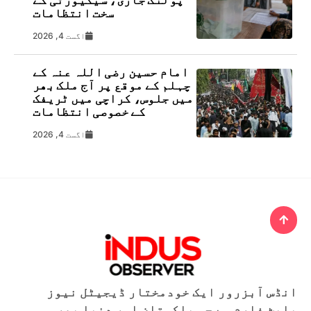
سخت انتظامات
اگست 4, 2026
امام حسین رضی اللہ عنہ کے
چہلم کے موقع پر آج ملک بھر
میں جلوس، کراچی میں ٹریفک
کے خصوصی انتظامات
اگست 4, 2026
انڈس آبزرور ایک خودمختار ڈیجیٹل نیوز
پلیٹ فارم ہے جو پاکستان اور دنیا بھر