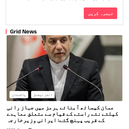
Grid News
انٹر نیشنل
پاکستان
عمان کیساتھ آبنائے ہرمز میں جہاز رانی
کیلئے نئے راستے کے قیام سے متعلق معاہدے
کے قریب پہنچ گئے: ایرانی وزیرخارجہ