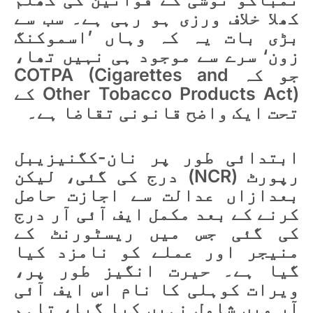
کھلا خلاف ورزی ہو رہی ہے۔ سب سے
بڑی بات یہ کہ وہاں ’اسموکنگ
زون‘ سرے سے موجود ہی نہیں تھا،
جو کہ COTPA (Cigarettes and
Other Tobacco Products Act) کے
تحت ایک واضح قانونی تقاضا ہے۔
ابتدائی طور پر نان-کگنیزیبل
رپورٹ (NCR) درج کی گئی، لیکن
بعدازاں عدالت سے اجازت حاصل
کرنے کے بعد مکمل ایف آئی آر درج
کی گئی جس میں ریسٹورنٹ کے
منیجر اور عملے کو نامزد کیا
گیا ہے۔ حیرت انگیز طور پر،
ویرات کوہلی کا نام اس ایف آئی
آر میں شامل نہیں کیا گیا، تاہم