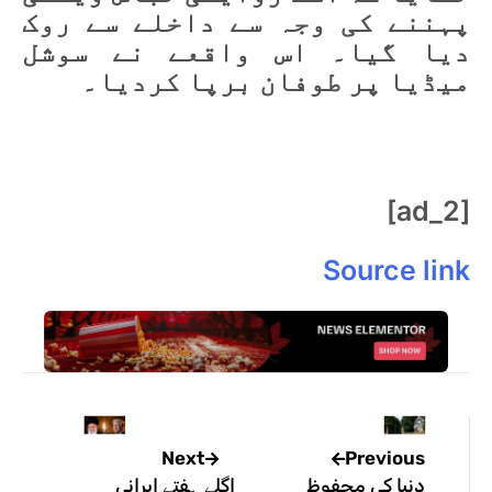
پہننے کی وجہ سے داخلے سے روک
دیا گیا۔ اس واقعے نے سوشل
میڈیا پر طوفان برپا کردیا۔
[ad_2]
Source link
Previous
Next
دنیا کی محفوظ
اگلے ہفتے ایرانی