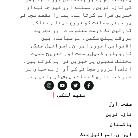
کی تازہ ترین، مستند اور غیر جانبدار
خبریں فراہم کرتا ہے۔ ہمارا مقصد سچائی
پر مبنی صحافت کو فروغ دینا ہے تاکہ
قارئین تک درست معلومات اور تجزیے
بروقت پہنچ سکیں۔ ہم سیاست، بین
الاقوامی امور، ایران۔اسرائیل جنگ،
کاروبار، کھیل، صحت اور تفریح سمیت
مختلف شعبوں پر خبریں فراہم کرتے ہیں۔
انڈس آبزرور سچائی کی آواز ہے جہاں ہر
خبر ذمہ داری کے ساتھ پیش کی جاتی ہے۔
مفید لنکس
صفحہ اول
تازہ ترین
پاکستان
ایران۔اسرائیل جنگ