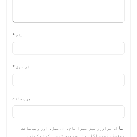
نام
*
ای میل
*
ویب‌ سائٹ
اس براؤزر میں میرا نام، ای میل، اور ویب سائٹ
محفوظ رکھیں اگلی بار جب میں تبصرہ کرنے کےلیے۔