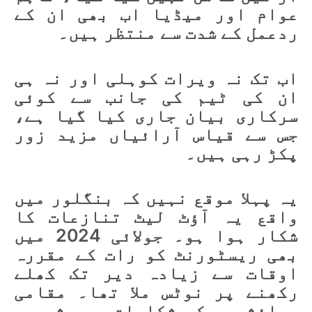
عوام اور میڈیا اب بھی ان کے
ردعمل کے شدت سے منتظر ہیں۔
اب تک نہ ویرات کوہلی اور نہ ہی
ان کی ٹیم کی جانب سے کوئی
سرکاری بیان جاری کیا گیا ہے،
جس سے قیاس آرائیاں مزید زور
پکڑ رہی ہیں۔
یہ پہلا موقع نہیں کہ بنگلور میں
واقع یہ آؤٹ لیٹ تنازعات کا
شکار ہوا ہو۔ جولائی 2024 میں
بھی ریسٹورنٹ کو رات کے مقررہ
اوقات سے زیادہ دیر تک کھلے
رکھنے پر نوٹس ملا تھا۔ مقامی
رہائشیوں کی شکایات پر، شور و