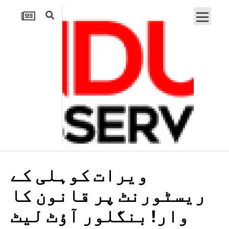
ویرات کوہلی کے
ریسٹورنٹ پر قانون کا
وار! بنگلور آؤٹ لیٹ