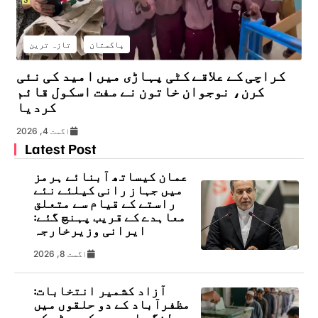
پاکستان
تازہ ترین
کراچی کے علاقے کٹی پہاڑی میں امید کی نئی
کرن، نوجوان خاتون نے مفت اسکول قائم
کردیا
اگست 4, 2026
Latest Post
عمان کیساتھ آبنائے ہرمز
میں جہاز رانی کیلئے نئے
راستے کے قیام سے متعلق
معاہدے کے قریب پہنچ گئے:
ایرانی وزیرخارجہ
اگست 8, 2026
آزاد کشمیر انتخابات:
مظفرآباد کے دو حلقوں میں
پولنگ جاری، سیکیورٹی کے