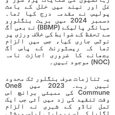
غل اور نیند میں خلل کے باعث
پولیس نے مقدمہ درج کیا تھا۔
دسمبر 2024 میں برہت بنگلورو
مہانگر پالیکے (BBMP) نے بھی آگ
سے تحفظ کے ضوابط کی خلاف ورزی پر
نوٹس جاری کیا، جس میں الزام
تھا کہ ریسٹورنٹ کے پاس آگ
بجھانے کا ضروری اجازت نامہ
(NOC) موجود نہیں۔
یہ تنازعات صرف بنگلور تک محدود
نہیں رہے۔ 2023 میں One8
Commune کی ممبئی برانچ اس
وقت تنقید کی زد میں آئی جب ایک
تمل ناڈو کے شہری نے الزام
لگایا کہ اسے روایتی لباس ویشٹی