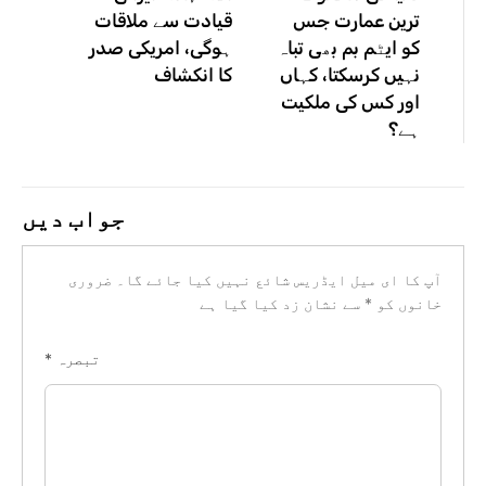
ترین عمارت جس
قیادت سے ملاقات
کو ایٹم بم بھی تباہ
ہوگی، امریکی صدر
نہیں کرسکتا، کہاں
کا انکشاف
اور کس کی ملکیت
ہے؟
جواب دیں
آپ کا ای میل ایڈریس شائع نہیں کیا جائے گا۔
ضروری
خانوں کو
*
سے نشان زد کیا گیا ہے
تبصرہ
*