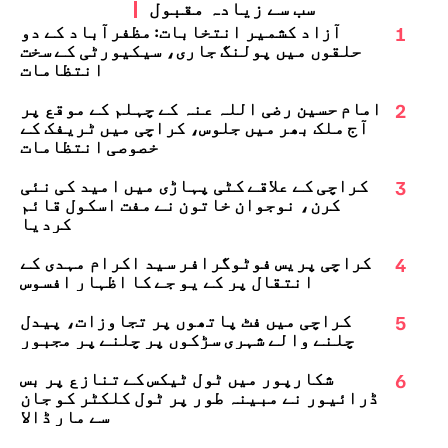
سب سے زیادہ مقبول
1
آزاد کشمیر انتخابات: مظفرآباد کے دو
حلقوں میں پولنگ جاری، سیکیورٹی کے سخت
انتظامات
2
امام حسین رضی اللہ عنہ کے چہلم کے موقع پر
آج ملک بھر میں جلوس، کراچی میں ٹریفک کے
خصوصی انتظامات
3
کراچی کے علاقے کٹی پہاڑی میں امید کی نئی
کرن، نوجوان خاتون نے مفت اسکول قائم
کردیا
4
کراچی پریس فوٹوگرافر سید اکرام مہدی کے
انتقال پر کے یو جے کا اظہارِ افسوس
5
کراچی میں فٹ پاتھوں پر تجاوزات، پیدل
چلنے والے شہری سڑکوں پر چلنے پر مجبور
6
شکارپور میں ٹول ٹیکس کے تنازع پر بس
ڈرائیور نے مبینہ طور پر ٹول کلکٹر کو جان
سے مار ڈالا