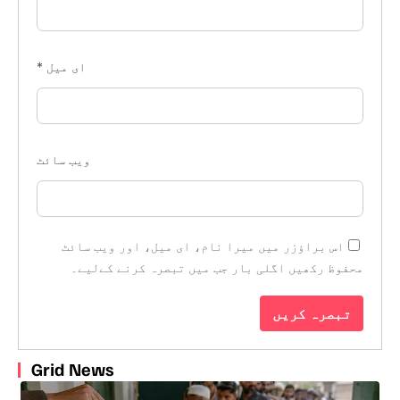
ای میل
*
ویب‌ سائٹ
اس براؤزر میں میرا نام، ای میل، اور ویب سائٹ
محفوظ رکھیں اگلی بار جب میں تبصرہ کرنے کےلیے۔
Grid News