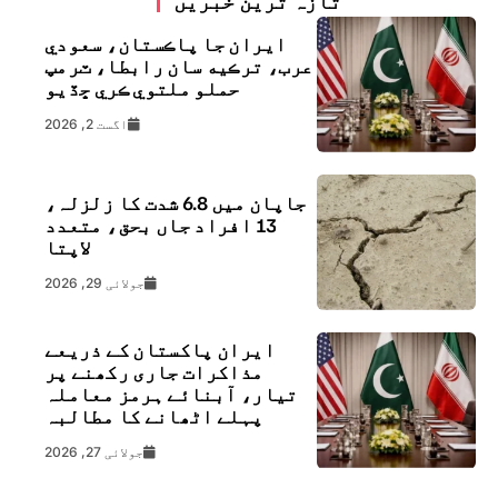
تازہ ترین خبریں
ايران جا پاڪستان، سعودي
عرب، ترڪيه سان رابطا، ٽرمپ
حملو ملتوي ڪري ڇڏيو
اگست 2, 2026
جاپان میں 6.8 شدت کا زلزلہ،
13 افراد جاں بحق، متعدد
لاپتا
جولائی 29, 2026
ایران پاکستان کے ذریعے
مذاکرات جاری رکھنے پر
تیار، آبنائے ہرمز معاملہ
پہلے اٹھانے کا مطالبہ
جولائی 27, 2026