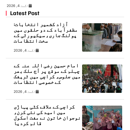
اگست 4, 2026
Latest Post
آزاد کشمیر انتخابات:
مظفرآباد کے دو حلقوں میں
پولنگ جاری، سیکیورٹی کے
سخت انتظامات
اگست 4, 2026
امام حسین رضی اللہ عنہ کے
چہلم کے موقع پر آج ملک بھر
میں جلوس، کراچی میں ٹریفک
کے خصوصی انتظامات
اگست 4, 2026
کراچی کے علاقے کٹی پہاڑی
میں امید کی نئی کرن،
نوجوان خاتون نے مفت اسکول
قائم کردیا