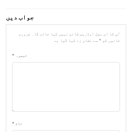
جواب دیں
آپ کا ای میل ایڈریس شائع نہیں کیا جائے گا۔
ضروری
خانوں کو
*
سے نشان زد کیا گیا ہے
تبصرہ
*
نام
*