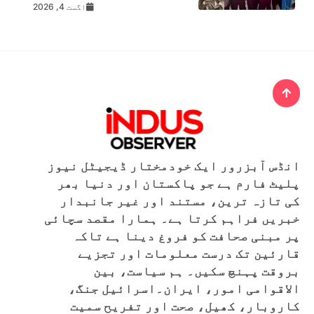
اگست 4, 2026
انڈس آبزرور ایک خودمختار ڈیجیٹل نیوز
پلیٹ فارم ہے جو پاکستان اور دنیا بھر
کی تازہ ترین، مستند اور غیر جانبدار
خبریں فراہم کرتا ہے۔ ہمارا مقصد سچائی
پر مبنی صحافت کو فروغ دینا ہے تاکہ
قارئین تک درست معلومات اور تجزیے
بروقت پہنچ سکیں۔ ہم سیاست، بین
الاقوامی امور، ایران۔اسرائیل جنگ،
کاروبار، کھیل، صحت اور تفریح سمیت