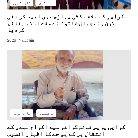
پاکستان
تازہ ترین
کراچی کے علاقے کٹی پہاڑی میں امید کی نئی
کرن، نوجوان خاتون نے مفت اسکول قائم
کردیا
اگست 4, 2026
پاکستان
تازہ ترین
کراچی پریس فوٹوگرافر سید اکرام مہدی کے
انتقال پر کے یو جے کا اظہارِ افسوس