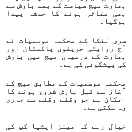
بھارت میچ سیاست کے بعد بارش سے
بھی متاثر ہونے کا خدشہ پیدا
ہوگیا۔
سری لنکا کے محکمہ موسمیات نے
آج روایتی حریفوں پاکستان اور
بھارت کے درمیان میچ میں بارش
کی پیشگوئی کی ہے۔
محکمہ موسمیات کے مطابق میچ کے
آغاز سے قبل بارش شروع ہونے کا
امکان ہے جو وقفے وقفے سے جاری
رہ سکتی ہے۔
خیال رہے کہ مینز ایشیا کپ کی