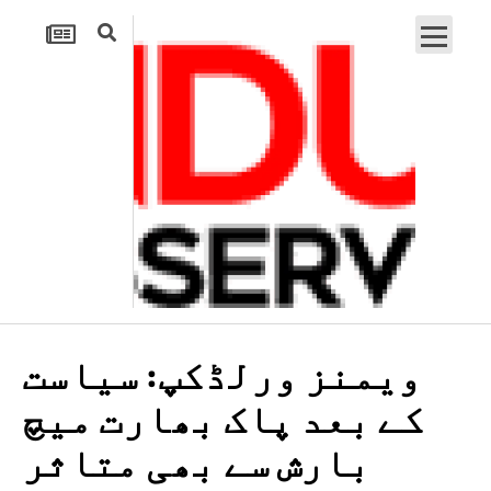
ویمنز ورلڈکپ: سیاست
کے بعد پاک بھارت میچ
بارش سے بھی متاثر