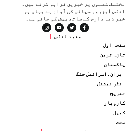
مختلف شعبوں پر خبریں فراہم کرتے ہیں۔
انڈس آبزرور سچائی کی آواز ہے جہاں ہر
خبر ذمہ داری کے ساتھ پیش کی جاتی ہے۔
مفید لنکس
صفحہ اول
تازہ ترین
پاکستان
ایران۔اسرائیل جنگ
انٹر نیشنل
تفریح
کاروبار
کھیل
صحت