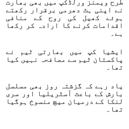
طرح ویمنز ورلڈکپ میں بھی بھارت
نے اپنی ہٹ دھرمی برقرار رکھتے
ہوئے کھیل کی روح کے منافی
اقدامات کرنے کا ارادہ کر رکھا
ہے۔
ایشیا کپ میں بھارتی ٹیم نے
پاکستان ٹیم سے مصافحہ نہیں کیا
تھا۔
یاد رہے کہ گزشتہ روز بھی مسلسل
بارش کے باعث آسٹریلیا اور سری
لنکا کے درمیان میچ منسوخ ہوگیا
تھا۔