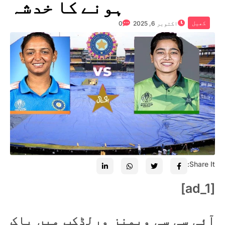
ہونے کا خدشہ
کھیل
اکتوبر 6, 2025
0
Share It:
[ad_1]
آئی سی سی ویمنز ورلڈکپ میں پاک