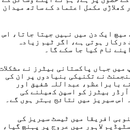
 کھلاڑی مکمل اعتماد کے ساتھ میدان
میچ ایک دن میں نہیں جیتا جاتا، اس
سل محنت درکار ہوتی ہے، اگر ٹیم زیادہ
پنے نام کیا جا سکے گا۔
 میں جہاں پاکستانی بیٹرز نے مشکلات
نجمنٹ نے تکنیکی بنیادوں پر ان کی
نے بابراعظم، عبداللہ شفیق اور
آرڈر بیٹرز کو اسپن کھیلنے کی
 اس سیریز میں نتائج بہتر ہوں گے۔
وبی افریقا میں ٹیسٹ سیریز کی
ٹیڈیم لاہور میں عروج پر پہنچ گیا،