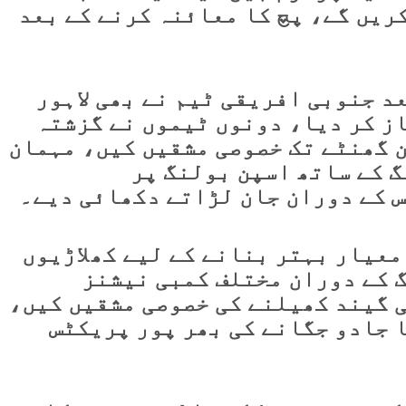
سے آؤٹ کریں گے، پچ کا معائنہ کرنے کے بعد
د جنوبی افریقی ٹیم نے بھی لاہور
از کر دیا، دونوں ٹیموں نے گزشتہ
 گھنٹے تک خصوصی مشقیں کیں، مہمان
گ کے ساتھ اسپن بولنگ پر
 کے دوران جان لڑاتے دکھائی دیے۔
معیار بہتر بنانے کے لیے کھلاڑیوں
 کے دوران مختلف کمبی نیشنز
ی گیند کھیلنے کی خصوصی مشقیں کیں،
 جادو جگانے کی بھر پور پریکٹس