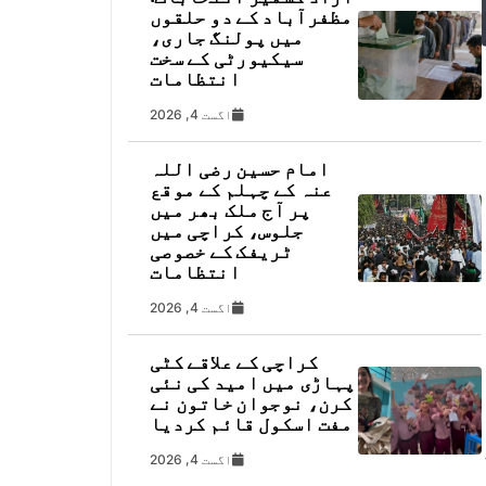
مظفرآباد کے دو حلقوں
میں پولنگ جاری،
سیکیورٹی کے سخت
انتظامات
اگست 4, 2026
امام حسین رضی اللہ
عنہ کے چہلم کے موقع
پر آج ملک بھر میں
جلوس، کراچی میں
ٹریفک کے خصوصی
انتظامات
اگست 4, 2026
کراچی کے علاقے کٹی
پہاڑی میں امید کی نئی
کرن، نوجوان خاتون نے
مفت اسکول قائم کردیا
اگست 4, 2026