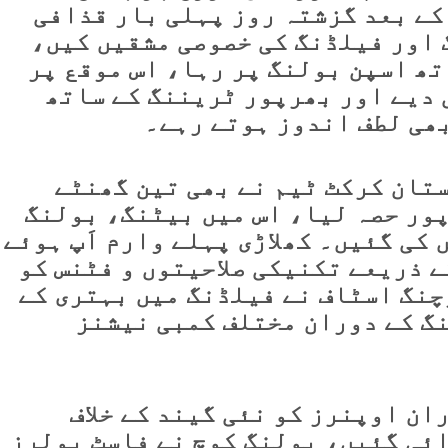
کے بعد گزشتہ روز پہلی بار قذافی
اور فیلڈنگ کی خصوصی مشقیں کیں،
تھ اسپن بولنگ پر رہا، اس موقع پر
دیے اور بھرپور ٹریننگ کے ساتھ
بھی لطف اندوز ہوتے رہے۔
تان کرکٹ ٹیم نے بھی تین گھنٹے
ور حصہ لیا، اس میں بیٹنگ، بولنگ
کی گئیں۔ کھلاڑی پہلے وارم اَپ ہوئے
 ذریعے تکنیکی صلاحیتوں و فٹنس کو
چنگ اسٹاف نے فیلڈنگ میں بہتری کے
گ کے دوران مختلف کمبی نیشنز
ان اوپنرز کو نئی گیند کے خلاف
ئی گئیں، بولنگ کوچ نے فاسٹ بولرز