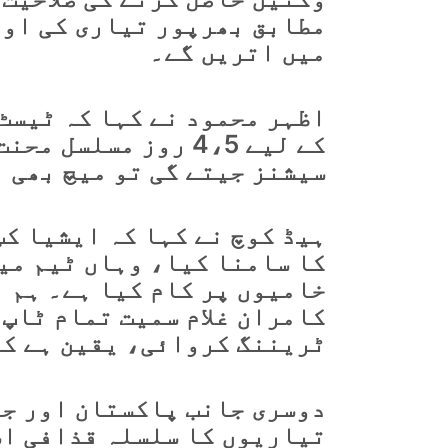
مطابق بھرپور تیاری کی اور
میں اتریں گے۔
اظہر محمود نے کہا کہ ٹیسٹ 
کے لیے 4،5 روز مسل
سیشنز جیتے گی تو میچ بھی ا
ہیڈ کوچ نے کہا کہ ایشیا کپ
کا سامنا کیا، وہاں ٹیم می
خامیوں پر کام کیا ہے۔ ہم 
کامران غلام سمیت تمام ٹاپ 
ٹریننگ کروائی، یقین ہے کہ
دوسری جانب پاکستان اور جن
تیاریوں کا سلسلہ قذافی اس