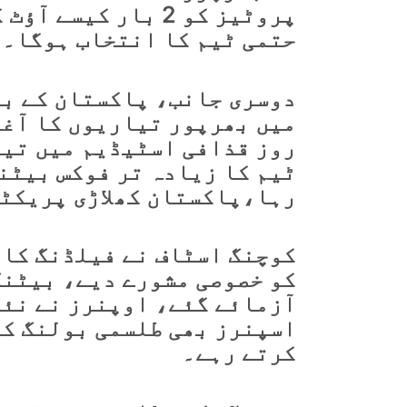
پروٹیز کو 2 بار کی
حتمی ٹیم کا انتخاب ہوگا۔
دوسری جانب، پاکستان کے بع
میں بھرپور تیاریوں کا آغ
روز قذافی اسٹیڈیم میں تین
ٹیم کا زیادہ تر فوکس بیٹن
رہا،پاکستان کھلاڑی پریکٹس
کوچنگ اسٹاف نے فیلڈنگ کا 
کو خصوصی مشورے دیے، بیٹنگ
آزمائے گئے، اوپنرز نے نئ
اسپنرز بھی طلسمی بولنگ کا
کرتے رہے۔