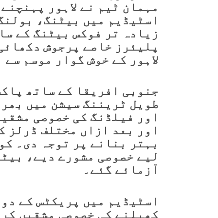
مہمان ٹیم نے لاہور پہنچنے 
اسٹیڈیم میں بیٹنگ، بولنگ 
زیادہ تر فوکس بیٹنگ کے سا
پلیئرز خاصے پرجوش دکھائی 
لاہور کے خوش گوار موسم سے 
جنوبی افریقا کے ساتھ پاکس
طویل ٹریننگ سیشن میں بھرپ
اور فیلڈنگ کی خصوصی مشقیں 
اور بعد ازاں مختلف ڈرلز کے
بہتر بنانے پر توجہ دی۔ کو
لیے خصوصی مشورے دیے، بیٹن
آزمائے گئے۔
اسٹیڈیم میں پریکٹس کے دور
کھیلنے کی خصوصی مشقیں کرا