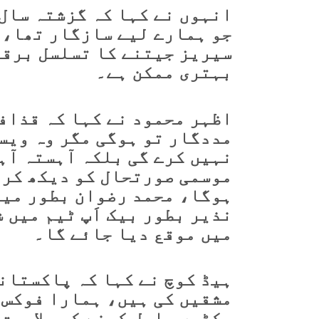
انہوں نے کہا کہ گزشتہ سال
جو ہمارے لیے سازگار تھا، 
سیریز جیتنے کا تسلسل برقر
بہتری ممکن ہے۔
اظہر محمود نے کہا کہ قذاف
مددگار تو ہوگی مگر وہ ویس
نہیں کرے گی بلکہ آہستہ آہ
موسمی صورتحال کو دیکھ کر 
ہوگا، محمد رضوان بطور مین
نذیر بطور بیک اَپ ٹیم میں 
میں موقع دیا جائے گا۔
ہیڈ کوچ نے کہا کہ پاکستانی
وکٹیں حاصل کرنے کی صلاحیت 