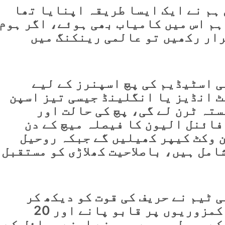
 ہم نے ایک ایسا طریقہ اپنایا تھا
ہم اس میں کامیاب بھی ہوئے، اگر ہوم
ار رکھیں تو عالمی رینکنگ میں
ی اسٹیڈیم کی پچ اسپنرز کے لیے
ٹ انڈیز یا انگلینڈ جیسی تیز اسپن
ستہ ٹرن لے گی، پچ کی حالت اور
فائنل الیون کا فیصلہ میچ کے دن
 وکٹ کیپر کھیلیں گے جبکہ روحیل
شامل ہیں، باصلاحیت کھلاڑی کو مستقبل
 ٹیم نے حریف کی قوت کو دیکھ کر
مشقیں کی ہیں، ہمارا فوکس کمزوریوں پر قابو پانے اور 20
کے حصول پر ہے، ہم نے اپنے وسائل کے