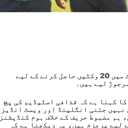
جنوبی افریقا سے پہلے ٹیسٹ میں 20 وکٹیں حاصل کرنے کے لیے
رجوڑ لیے ہیں۔
کا کہنا ہے کہ قذافی اسٹیڈیم کی پچ
 نہیں جتنی انگلینڈ اور ویسٹ انڈیز
، ہم مضبوط حریف کے خلاف ہوم کنڈیشنز
 لیے پرعزم ہیں، یہ دیکھنا ہے کہ