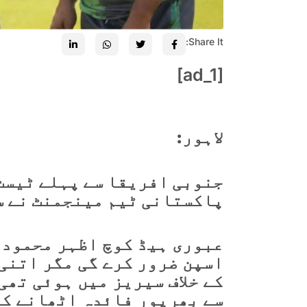
Share It:
[ad_1]
لاہور:
پاکستانی ٹیم مینجمنٹ نے س
عبوری ہیڈ کوچ اظہر محمود 
اسپن ضرور کرے گی مگر اتنی
کے خلاف سیریز میں ہوئی تھی
سے بھرپور فائدہ اٹھانے کے