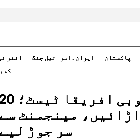
پاکستان
ایران۔اسرائیل جنگ
انٹر نی
کھی
پاکستان، جنوبی افریقا ٹیسٹ؛ 
اڑائیں، مینجمنٹ سے
سر جوڑ لیے