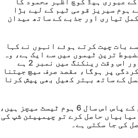
کے عبوری ہیڈ کوچ اظہر محمود کا
ے ہوم سیریز قومی ٹیم کے لیے بڑا
کمل تیاری اور جذبے کے ساتھ میدان
ے بات چیت کرتے ہوئے انہوں نے کہا
ضبوط ترین ٹیموں میں سے ایک ہے، وہ
ٹیسٹ چیمپیئن شپ جیت چکی اور اس وقت رینکنگ میں نمبر 2 ہے
ردگی پر ہوگا، مقصد صرف میچ جیتنا
سل کے ساتھ بہتر کھیل بھی پیش کرنا
ہیڈ کوچ نے کہا کہ پاکستان کے پاس اس سال 6 ہوم ٹیسٹ میچز ہیں،
میابیاں حاصل کرے تو چیمپیئن شپ کی
ل کی جا سکتی ہے۔