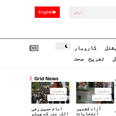
English
شنل
کاروبار
ل
تفریح
صحت
20
Grid News
پاکستان
پاکستان
تازہ ترین
تازہ ترین
آزاد کشمیر
امام حسین رضی
انتخابات:
اللہ عنہ کے چہلم