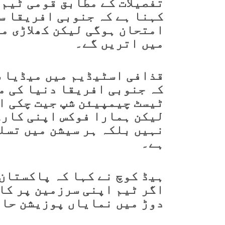
تفصیلات کے مطابق قومی ٹیم 
کہنا ہے کہ جنوبی افریقا س
امتحان ہوگی لیکن کھلاڑی م
میں اتریں گے۔
قذافی اسٹیڈیم میں میڈیا س
کہ جنوبی افریقا دنیا کی م
لیکن ہمارا فوکس اپنی کارک
نہیں بلکہ ہر سیشن میں تسل
ہے۔
اگر ٹیم اپنی سرزمین پر کا
دوڑ میں نمایاں پوزیشن حاص