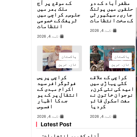
مظفرآباد کے دو
کے موقع پر آج
حلقوں میں پولنگ
ملک بھر میں
جاری، سیکیورٹی
جلوس، کراچی میں
کے سخت انتظامات
ٹریفک کے خصوصی
انتظامات
اگست 4, 2026
اگست 4, 2026
پاکستان
پاکستان
تازہ ترین
تازہ ترین
کراچی کے علاقے
کراچی پریس
کٹی پہاڑی میں
فوٹوگرافر سید
امید کی نئی کرن،
اکرام مہدی کے
نوجوان خاتون نے
انتقال پر کے یو
مفت اسکول قائم
جے کا اظہارِ
کردیا
افسوس
اگست 4, 2026
اگست 4, 2026
Latest Post
آزاد کشمیر انتخابات: