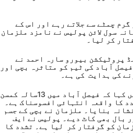
گرم چمٹے سے جلاتے رہے اور اس کے
انہ سول لائن پولیس نے نامزد ملزمان
فتار کر لیا۔
ڈ پروٹیکشن بیورو سارہ احمد نے
یصل آباد کی ٹیم کو متاثرہ بچی اور
ے کی ہدایت کی ہے۔
سارہ احمد نے اپنے بیان میں کہا کہ فیصل آباد میں 13سالہ کمسن
دد کا واقعہ انتہائی افسوسناک ہے۔
نشانہ بنایا۔ ملزمان نے بچی کے جسم
ر بال بھی کاٹ دیے۔ پولیس نے ایف
زمان کو گرفتار کر لیا ہے۔ تشدد کا