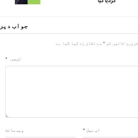
کردیا گیا
جواب دیں
روری خانوں کو
*
سے نشان زد کیا گیا ہے
تبصرہ
*
ای میل
*
ویب‌ سائٹ