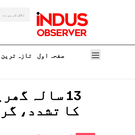
صفحہ اول
تازہ ترین
13 سالہ گھر
کا تشدد، گرم