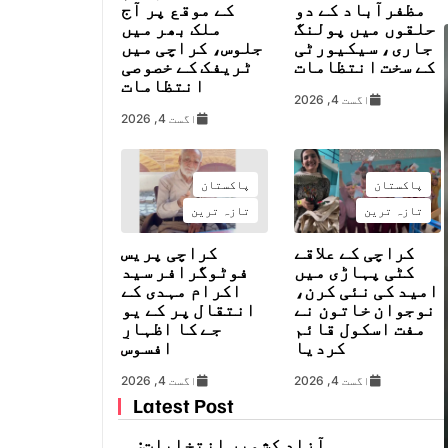
مظفرآباد کے دو
کے موقع پر آج
حلقوں میں پولنگ
ملک بھر میں
جاری، سیکیورٹی
جلوس، کراچی میں
کے سخت انتظامات
ٹریفک کے خصوصی
انتظامات
اگست 4, 2026
اگست 4, 2026
پاکستان
پاکستان
تازہ ترین
تازہ ترین
کراچی کے علاقے
کراچی پریس
کٹی پہاڑی میں
فوٹوگرافر سید
امید کی نئی کرن،
اکرام مہدی کے
نوجوان خاتون نے
انتقال پر کے یو
مفت اسکول قائم
جے کا اظہارِ
کردیا
افسوس
اگست 4, 2026
اگست 4, 2026
Latest Post
آزاد کشمیر انتخابات: