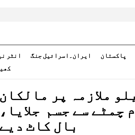
پاکستان
ایران۔اسرائیل جنگ
انٹر نی
کھی
یلو ملازمہ پر مالکان
 چمٹے سے جسم جلایا،
بال کاٹ دیے