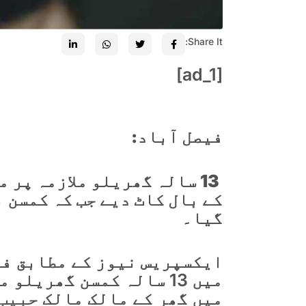
Share It:
[ad_1]
فیصل آباد:
13 سالہ گھریلو ملازمہ پر
کے بال کاٹ دیے جب کہ کمسن ب
گیا۔
ایکسپریس نیوز کے مطابق فیص
میں 13 سالہ کمسن گھریل
میں گھر کے مالک مالک حبیب 