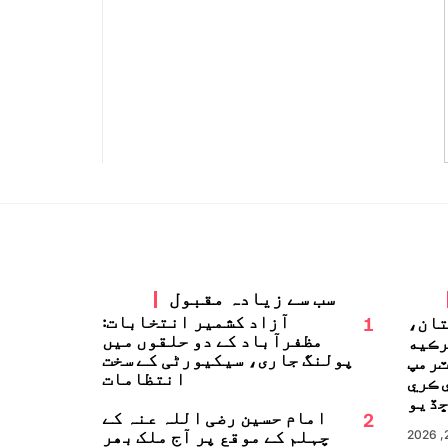
سب سے زیادہ مقبول
1
آزاد کشمیر انتخابات:
تان،
مظفرآباد کے دو حلقوں میں
رڪيه
پولنگ جاری، سیکیورٹی کے سخت
ٽرمپ
انتظامات
 ڪري
ڏيو
2
امام حسین رضی اللہ عنہ کے
چہلم کے موقع پر آج ملک بھر