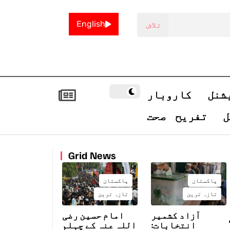
English
شنل
کاروبار
ل
تفریح
صحت
Grid News
پاکستان
پاکستان
تازہ ترین
تازہ ترین
آزاد کشمیر
امام حسین رضی
انتخابات:
اللہ عنہ کے چہلم