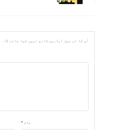
لیا
آپ کا ای میل ایڈریس شائع نہیں کیا جائے گا۔
ض
نام
*