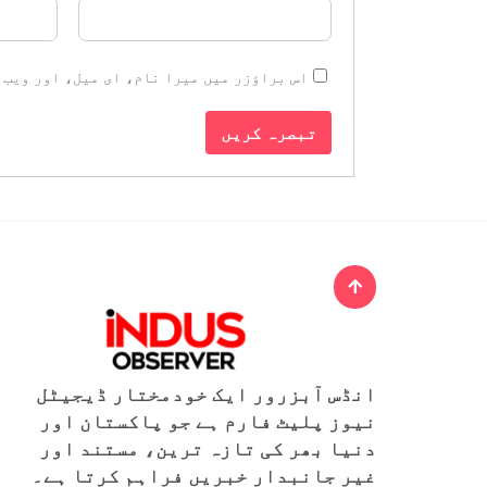
اس براؤزر میں میرا نام، ای میل، اور ویب 
انڈس آبزرور ایک خودمختار ڈیجیٹل
نیوز پلیٹ فارم ہے جو پاکستان اور
دنیا بھر کی تازہ ترین، مستند اور
غیر جانبدار خبریں فراہم کرتا ہے۔