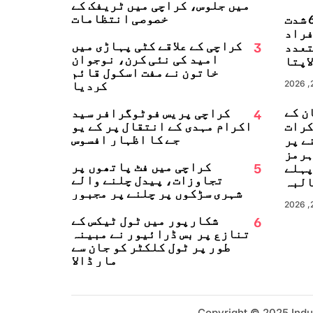
میں جلوس، کراچی میں ٹریفک کے
خصوصی انتظامات
جاپان میں 6.8 شدت
زلہ، 13 افراد
3
کراچی کے علاقے کٹی پہاڑی میں
تعدد
امید کی نئی کرن، نوجوان
اپتا
خاتون نے مفت اسکول قائم
کردیا
ن کے
4
کراچی پریس فوٹوگرافر سید
کرات
اکرام مہدی کے انتقال پر کے یو
جے کا اظہارِ افسوس
ے پر
ہرمز
5
کراچی میں فٹ پاتھوں پر
پہلے
تجاوزات، پیدل چلنے والے
البہ
شہری سڑکوں پر چلنے پر مجبور
6
شکارپور میں ٹول ٹیکس کے
تنازع پر بس ڈرائیور نے مبینہ
طور پر ٹول کلکٹر کو جان سے
مار ڈالا
Copyright
©
2025 Indu