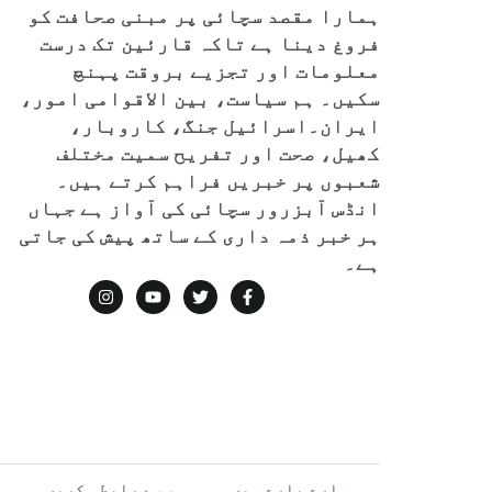
ہمارا مقصد سچائی پر مبنی صحافت کو
فروغ دینا ہے تاکہ قارئین تک درست
معلومات اور تجزیے بروقت پہنچ
سکیں۔ ہم سیاست، بین الاقوامی امور،
ایران۔اسرائیل جنگ، کاروبار،
کھیل، صحت اور تفریح سمیت مختلف
شعبوں پر خبریں فراہم کرتے ہیں۔
انڈس آبزرور سچائی کی آواز ہے جہاں
ہر خبر ذمہ داری کے ساتھ پیش کی جاتی
ہے۔
ہمارے بارے میں
ہم سے رابطہ کریں