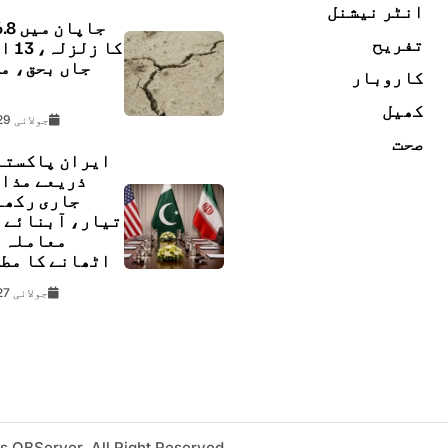
انٹر نیشنل
تفریح
کا زل
جاں بحق، م
کاروبار
ل
کھیل
جولائی 29, 2026
صحت
ایران پاکستا
ذریعے مذا
جاری رکھن
تیار، آبنائے 
معاملہ 
اٹھانے کا مط
جولائی 27, 2026
s OBServer. All Right Reserved