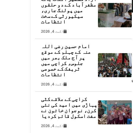
مظفرآباد کے دو حلقوں
میں پولنگ جاری،
سیکیورٹی کے سخت
انتظامات
اگست 4, 2026
امام حسین رضی اللہ
عنہ کے چہلم کے موقع
پر آج ملک بھر میں
جلوس، کراچی میں
ٹریفک کے خصوصی
انتظامات
اگست 4, 2026
کراچی کے علاقے کٹی
پہاڑی میں امید کی نئی
کرن، نوجوان خاتون نے
مفت اسکول قائم کردیا
اگست 4, 2026