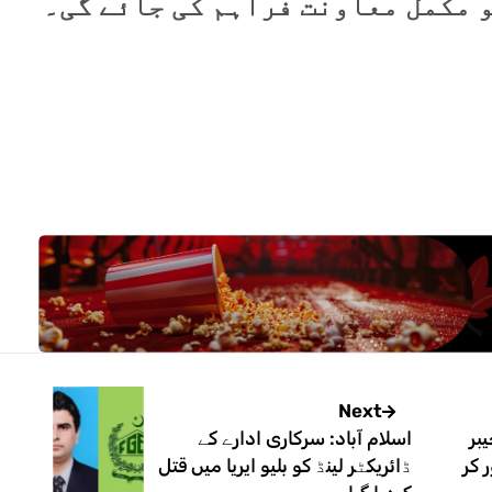
و مکمل معاونت فراہم کی جائے گی۔
Next
بر
اسلام آباد: سرکاری ادارے کے
 کر
ڈائریکٹر لینڈ کو بلیو ایریا میں قتل