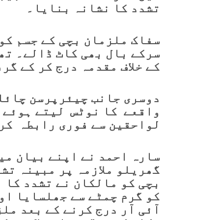
تشدد کا نشانہ بنایا۔
سفاک ملزمان بچی کے جسم کو 
سرکے بال بھی کاٹ ڈالے۔ تھ
کے خلاف مقدمہ درج کر کے گر
دوسری جانب چیئرپرسن چائل
واقعے کا نوٹس لیتے ہوئے ف
لواحقین سے فوری رابطہ کرن
گھریلو ملازمہ پر مبینہ تش
بچی کو مالکان نے تشدد کا 
کو گرم چمٹے سے جھلسایا او
آئی آر درج کرنے کے بعد مل