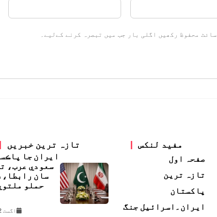
سائٹ محفوظ رکھیں اگلی بار جب میں تبصرہ کرنے کےلیے۔
مفید لنکس
تازہ ترین خبریں
ايران جا پاڪس
صفحہ اول
سعودي عرب، ت
تازہ ترین
سان رابطا، 
حملو ملتوي
پاکستان
ڇ
ایران۔اسرائیل جنگ
اگست 2, 2026