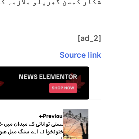
شکار کمسن گھریلو ملازمہ ک
[ad_2]
Source link
Previous
سستی توانائی کے میدان میں خی
پختونخوا نے اہم سنگ میل عبور