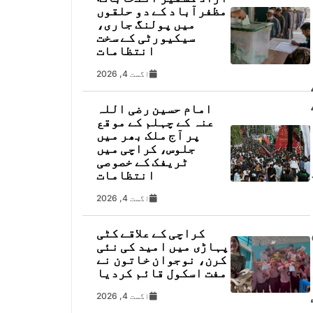
مظفرآباد کے دو حلقوں
میں پولنگ جاری،
سیکیورٹی کے سخت
انتظامات
اگست 4, 2026
امام حسین رضی اللہ
عنہ کے چہلم کے موقع
پر آج ملک بھر میں
جلوس، کراچی میں
ٹریفک کے خصوصی
انتظامات
اگست 4, 2026
کراچی کے علاقے کٹی
پہاڑی میں امید کی نئی
کرن، نوجوان خاتون نے
مفت اسکول قائم کردیا
اگست 4, 2026