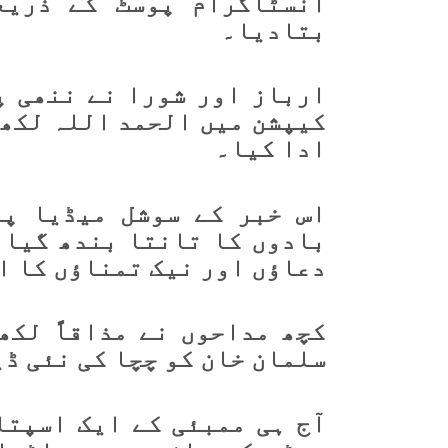
انسٹاگرام پوسٹ کے ذریع
بتادیا۔
ارباز اور شورا نے ننھی پ
کیپشن میں الحمد اللہ لکھ 
ادا کیا۔
اس خبر کے سوشل میڈیا پر
بادوں کا تانتا بندھ گیا۔
دعاؤں اور نیک تمناؤں کا ا
کچھ مداحوں نے مذاقاً لکھ
سلمان خان کو چچا کی نئی ڈ
آج ہی ممبئی کے ایک اسپتا