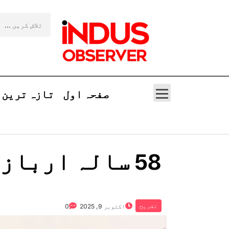
صفحہ اول
تازہ ترین
58 سالہ ارباز
ن
تفریح
اکتوبر 9, 2025
0