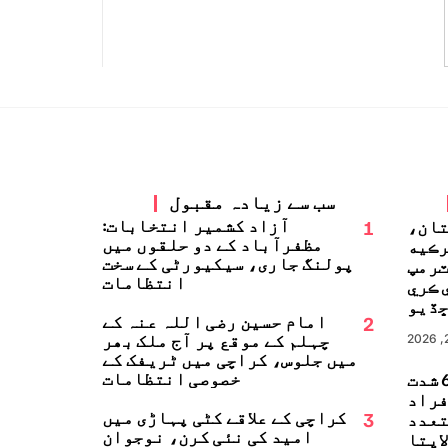
سب سے زیادہ مقبول
1
آزاد کشمیر انتخابات:
تان،
مظفرآباد کے دو حلقوں میں
رڪيه
پولنگ جاری، سیکیورٹی کے سخت
ٽرمپ
انتظامات
 ڪري
ڏيو
2
امام حسین رضی اللہ عنہ کے
چہلم کے موقع پر آج ملک بھر
میں جلوس، کراچی میں ٹریفک کے
خصوصی انتظامات
جاپان میں 6.8 شدت
زلہ، 13 افراد
3
کراچی کے علاقے کٹی پہاڑی میں
تعدد
امید کی نئی کرن، نوجوان
اپتا