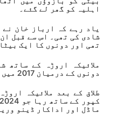
بیٹی کو بازوؤں میں اٹھا
اہلیہ کو گھر لے گئے۔
شادی کی تھی۔ اس سے قبل ان 
تھی اور دونوں کا ایک بیٹا
دونوں کے درمیان 2017 میں طلاق ہوگئی تھی۔
طلاق کے بعد ملائیکہ اروڑ
ماڈل اور اداکار ڈینو وریا