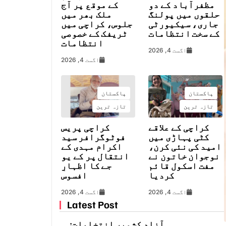
مظفرآباد کے دو
کے موقع پر آج
حلقوں میں پولنگ
ملک بھر میں
جاری، سیکیورٹی
جلوس، کراچی میں
کے سخت انتظامات
ٹریفک کے خصوصی
انتظامات
اگست 4, 2026
اگست 4, 2026
پاکستان
پاکستان
تازہ ترین
تازہ ترین
کراچی کے علاقے
کراچی پریس
کٹی پہاڑی میں
فوٹوگرافر سید
امید کی نئی کرن،
اکرام مہدی کے
نوجوان خاتون نے
انتقال پر کے یو
مفت اسکول قائم
جے کا اظہارِ
کردیا
افسوس
اگست 4, 2026
اگست 4, 2026
Latest Post
آزاد کشمیر انتخابات: