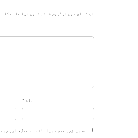
آپ کا ای میل ایڈریس شائع نہیں کیا جائے گا۔
ض
نام
*
اس براؤزر میں میرا نام، ای میل، اور ویب 