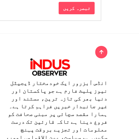
انڈس آبزرور ایک خودمختار ڈیجیٹل
نیوز پلیٹ فارم ہے جو پاکستان اور
دنیا بھر کی تازہ ترین، مستند اور
غیر جانبدار خبریں فراہم کرتا ہے۔
ہمارا مقصد سچائی پر مبنی صحافت کو
فروغ دینا ہے تاکہ قارئین تک درست
معلومات اور تجزیے بروقت پہنچ
سکیں۔ ہم سیاست، بین الاقوامی امور،