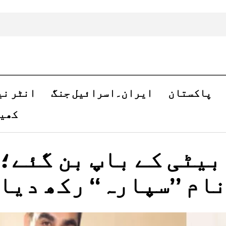
پاکستان
ایران۔اسرائیل جنگ
انٹر نی
کھی
 بیٹی کے باپ بن گئے؛
ام ’’سپارہ‘‘ رکھ دیا