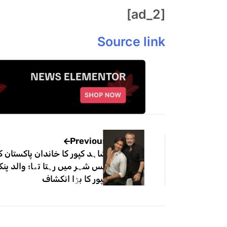
[ad_2]
Source link
Previous
شاہد کپور کا خاندان پاکستان ک
کس شہر میں رہتا تھا؛ والد پنک
کپور کا بڑا انکشاف