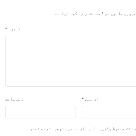
روری خانوں کو
*
سے نشان زد کیا گیا ہے
تبصرہ
*
ای میل
*
ویب‌ سائٹ
سائٹ محفوظ رکھیں اگلی بار جب میں تبصرہ کرنے کےلیے۔