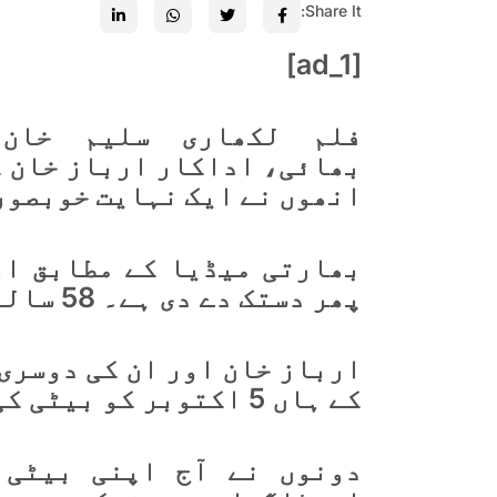
Share It:
[ad_1]
فلم لکھاری سلیم خان
بھائی، اداکار ارباز خان کے
انھوں نے ایک نہایت خوبصور
بھارتی میڈیا کے مطابق ار
پھر دستک دے دی ہے۔ 58 سالہ ارباز خان دوسری بار والد بن گئے۔
ارباز خان اور ان کی دوسری
کے ہاں 5 اکتوبر کو بیٹی کی پیدائش ہوئی تھی۔
دونوں نے آج اپنی بیٹی 