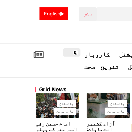
English
شنل
کاروبار
ل
تفریح
صحت
Grid News
پاکستان
پاکستان
تازہ ترین
تازہ ترین
آزاد کشمیر
امام حسین رضی
انتخابات:
اللہ عنہ کے چہلم