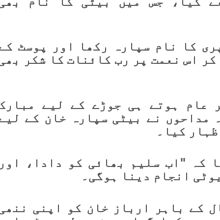
ے کیا، جس میں بیٹی کا نام بھی
ری کا نام سپارہ رکھا اور پوسٹ کے
کر اس نعمت پر رب کائنات کا شکر بھی
 عام ہوتے ہی جوڑے کے لیے مبارک
 مداحوں نے بیٹی سپارہ خان کے لیے
ظہار کیا۔
ا کہ "اب سلیم بھائی کو دادا، اور
یوٹی انجام دینا ہوگی۔
ل کے باہر ارباز خان کو اپنی ننھی