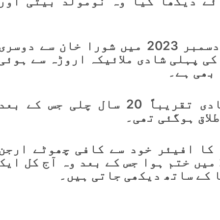
ئے دیکھا گیا وہ نومولد بیٹی اور
یاد رہے کہ ارباز خان نے دسمبر 2023 میں شورا خان سے دوسری
کی پہلی شادی ملائیکہ اروڑہ سے ہوئی
 بھی ہے۔
ملائیکہ اروڑہ کے ساتھ شادی تقریباً 20 سال چلی جس کے بعد
ہ کا افیئر خود سے کافی چھوٹے ارجن
کپور کے ساتھ رہا جو 2024 میں ختم ہوا جس کے بعد وہ آج کل ایک
 کے ساتھ دیکھی جاتی ہیں۔