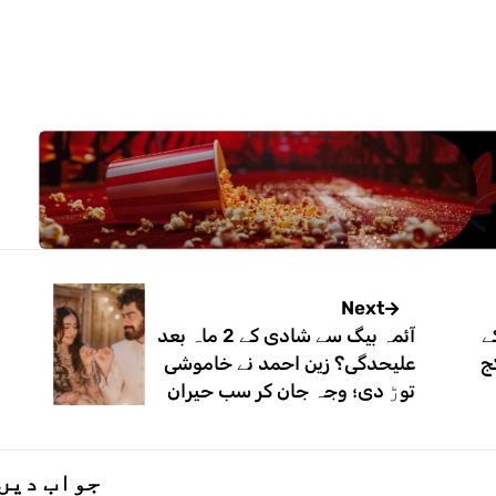
Next
ے
آئمہ بیگ سے شادی کے 2 ماہ بعد
ج
علیحدگی؟ زین احمد نے خاموشی
توڑ دی؛ وجہ جان کر سب حیران
جواب دیں