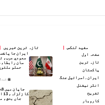
مفید لنکس
تازہ ترین خبریں
ايران جا پاڪس
صفحہ اول
سعودي عرب، ت
تازہ ترین
سان رابطا، 
حملو ملتوي
پاکستان
ڇ
ایران۔اسرائیل جنگ
اگست 2, 2026
انٹر نیشنل
تفریح
کا زل
جاں بحق، م
کاروبار
ل