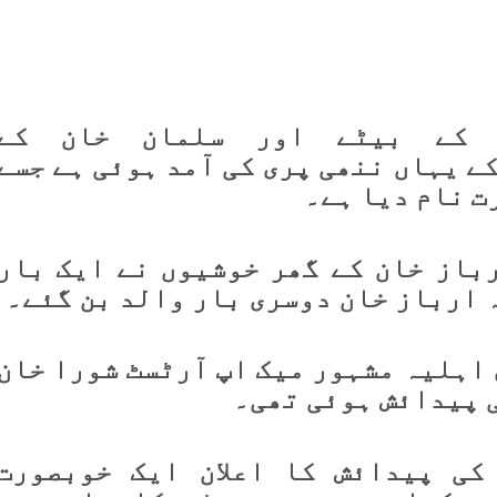
 کے بیٹے اور سلمان خان کے
 یہاں ننھی پری کی آمد ہوئی ہے جسے
ت نام دیا ہے۔
باز خان کے گھر خوشیوں نے ایک بار
 اہلیہ مشہور میک اپ آرٹسٹ شورا خان
کی پیدائش کا اعلان ایک خوبصورت