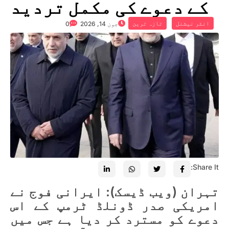
کے دعوے کی مکمل تردید
انٹر نیشنل
تازہ ترین
جون 14, 2026
0
Share It:
تہران (ویب ڈیسک): ایرانی فوج نے
امریکی صدر ڈونلڈ ٹرمپ کے اس
دعوے کو مسترد کر دیا ہے جس میں