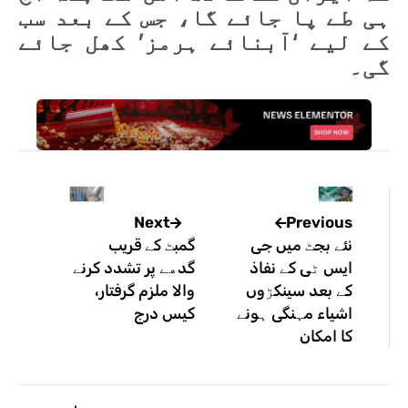
ہی طے پا جائے گا، جس کے بعد سب
کے لیے ‘آبنائے ہرمز’ کھل جائے
گی۔
Previous
Next
نئے بجٹ میں جی
گمبٹ کے قریب
ایس ٹی کے نفاذ
گدھے پر تشدد کرنے
کے بعد سینکڑوں
والا ملزم گرفتار،
اشیاء مہنگی ہونے
کیس درج
کا امکان