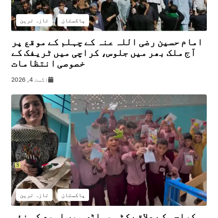
پاکستان
تازہ ترین
امام حسین رضی اللہ عنہ کے چہلم کے موقع پر
آج ملک بھر میں جلوس، کراچی میں ٹریفک کے
خصوصی انتظامات
اگست 4, 2026
پاکستان
تازہ ترین
کراچی کے علاقے کٹی پہاڑی میں امید کی نئی