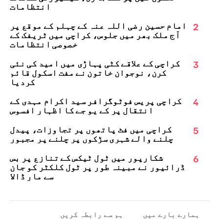
انتظامات
2
امام حسین رضی اللہ عنہ کے چہلم کے موقع پر
آج ملک بھر میں جلوس، کراچی میں ٹریفک کے
خصوصی انتظامات
3
کراچی کے علاقے کٹی پہاڑی میں امید کی نئی
کرن، نوجوان خاتون نے مفت اسکول قائم
کردیا
4
کراچی پریس فوٹوگرافر سید اکرام مہدی کے
انتقال پر کے یو جے کا اظہارِ افسوس
5
کراچی میں فٹ پاتھوں پر تجاوزات، پیدل
چلنے والے شہری سڑکوں پر چلنے پر مجبور
6
شکارپور میں ٹول ٹیکس کے تنازع پر بس
ڈرائیور نے مبینہ طور پر ٹول کلکٹر کو جان
سے مار ڈالا
ہمارے بارے میں
ہم سے رابطہ کریں