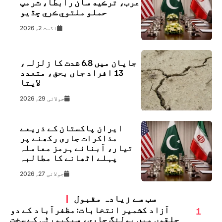
عرب، ترڪيه سان رابطا، ٽرمپ
حملو ملتوي ڪري ڇڏيو
اگست 2, 2026
جاپان میں 6.8 شدت کا زلزلہ،
13 افراد جاں بحق، متعدد
لاپتا
جولائی 29, 2026
ایران پاکستان کے ذریعے
مذاکرات جاری رکھنے پر
تیار، آبنائے ہرمز معاملہ
پہلے اٹھانے کا مطالبہ
جولائی 27, 2026
سب سے زیادہ مقبول
1
آزاد کشمیر انتخابات: مظفرآباد کے دو
حلقوں میں پولنگ جاری، سیکیورٹی کے سخت