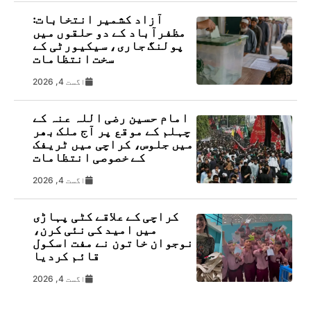
آزاد کشمیر انتخابات:
مظفرآباد کے دو حلقوں میں
پولنگ جاری، سیکیورٹی کے
سخت انتظامات
اگست 4, 2026
امام حسین رضی اللہ عنہ کے
چہلم کے موقع پر آج ملک بھر
میں جلوس، کراچی میں ٹریفک
کے خصوصی انتظامات
اگست 4, 2026
کراچی کے علاقے کٹی پہاڑی
میں امید کی نئی کرن،
نوجوان خاتون نے مفت اسکول
قائم کردیا
اگست 4, 2026