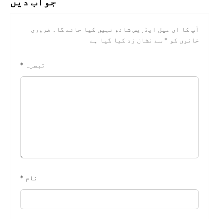
جواب دیں
آپ کا ای میل ایڈریس شائع نہیں کیا جائے گا۔
ضروری
خانوں کو
*
سے نشان زد کیا گیا ہے
تبصرہ
*
نام
*