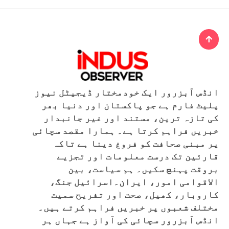
انڈس آبزرور ایک خودمختار ڈیجیٹل نیوز
پلیٹ فارم ہے جو پاکستان اور دنیا بھر
کی تازہ ترین، مستند اور غیر جانبدار
خبریں فراہم کرتا ہے۔ ہمارا مقصد سچائی
پر مبنی صحافت کو فروغ دینا ہے تاکہ
قارئین تک درست معلومات اور تجزیے
بروقت پہنچ سکیں۔ ہم سیاست، بین
الاقوامی امور، ایران۔اسرائیل جنگ،
کاروبار، کھیل، صحت اور تفریح سمیت
مختلف شعبوں پر خبریں فراہم کرتے ہیں۔
انڈس آبزرور سچائی کی آواز ہے جہاں ہر