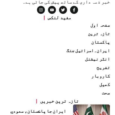
خبر ذمہ داری کے ساتھ پیش کی جاتی ہے۔
مفید لنکس
صفحہ اول
تازہ ترین
پاکستان
ایران۔اسرائیل جنگ
انٹر نیشنل
تفریح
کاروبار
کھیل
صحت
تازہ ترین خبریں
ايران جا پاڪستان، سعودي