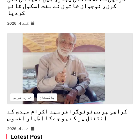
کرن، نوجوان خاتون نے مفت اسکول قائم
کردیا
اگست 4, 2026
پاکستان
تازہ ترین
کراچی پریس فوٹوگرافر سید اکرام مہدی کے
انتقال پر کے یو جے کا اظہارِ افسوس
اگست 4, 2026
Latest Post