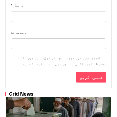
ای میل
*
ویب‌ سائٹ
اس براؤزر میں میرا نام، ای میل، اور ویب سائٹ
محفوظ رکھیں اگلی بار جب میں تبصرہ کرنے کےلیے۔
Grid News