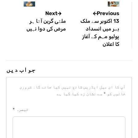
Previous
Next
13 اکتوبر سے ملک
ملٹی گرین آٹا ہر
بھر میں انسداد
مرض کی دوا نہیں
پولیو مہم کے آغاز
کا اعلان
جواب دیں
آپ کا ای میل ایڈریس شائع نہیں کیا جائے گا۔
ضروری
خانوں کو
*
سے نشان زد کیا گیا ہے
تبصرہ
*