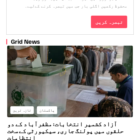
محفوظ رکھیں اگلی بار جب میں تبصرہ کرنے کےلیے۔
Grid News
پاکستان
تازہ ترین
آزاد کشمیر انتخابات: مظفرآباد کے دو
حلقوں میں پولنگ جاری، سیکیورٹی کے سخت
انتظامات