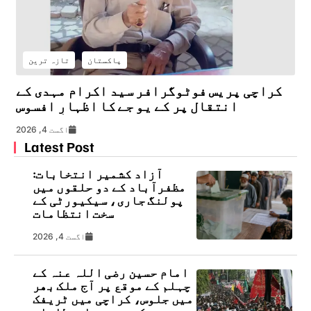
پاکستان
تازہ ترین
کراچی پریس فوٹوگرافر سید اکرام مہدی کے
انتقال پر کے یو جے کا اظہارِ افسوس
اگست 4, 2026
Latest Post
آزاد کشمیر انتخابات:
مظفرآباد کے دو حلقوں میں
پولنگ جاری، سیکیورٹی کے
سخت انتظامات
اگست 4, 2026
امام حسین رضی اللہ عنہ کے
چہلم کے موقع پر آج ملک بھر
میں جلوس، کراچی میں ٹریفک