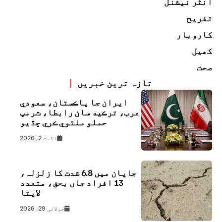
انٹر نیشنل
تفریح
کاروبار
کھیل
صحت
تازہ ترین خبریں
ايران جا پاڪستان، سعودي
عرب، ترڪيه سان رابطا، ٽرمپ
حملو ملتوي ڪري ڇڏيو
اگست 2, 2026
جاپان میں 6.8 شدت کا زلزلہ،
13 افراد جاں بحق، متعدد
لاپتا
جولائی 29, 2026