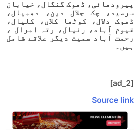
پیرودھائی، ڈھوک گنگال، خیابان
سرسید، چک جلال دین، دھمیال،
ڈھوک دلال، کوٹھا کلاں، کلیال،
قیوم آباد، رنیال، رتہ امرال ،
رحمت آباد سمیت دیگر علاقے شامل
ہیں۔
[ad_2]
Source link