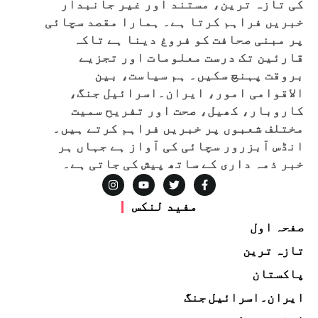
کی تازہ ترین، مستند اور غیر جانبدار
خبریں فراہم کرتا ہے۔ ہمارا مقصد سچائی
پر مبنی صحافت کو فروغ دینا ہے تاکہ
قارئین تک درست معلومات اور تجزیے
بروقت پہنچ سکیں۔ ہم سیاست، بین
الاقوامی امور، ایران۔اسرائیل جنگ،
کاروبار، کھیل، صحت اور تفریح سمیت
مختلف شعبوں پر خبریں فراہم کرتے ہیں۔
انڈس آبزرور سچائی کی آواز ہے جہاں ہر
خبر ذمہ داری کے ساتھ پیش کی جاتی ہے۔
مفید لنکس
صفحہ اول
تازہ ترین
پاکستان
ایران۔اسرائیل جنگ