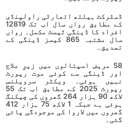
ڈسٹرکٹ ہیلتھ اتھارٹی راولپنڈی
کے مطابق رواں سال اب تک 12819
افراد کا ڈینگی ٹیسٹ مکمل۔ رواں
سال مشتبہ 865 کیسز ڈینگی کے
تصدیق۔
58 مریض اسپتالوں میں زیرِ علاج
اور ڈینگی سے کوئی موت رپورٹ
نہیں ہوئی۔ ویكٹر سرویلنس
رپورٹ 2025 کے مطابق اب تک 55
لاکھ 90 ہزار 264 گھروں کی چیکنگ
ہوئی ہے جبکہ 1 لاکھ 75 ہزار 412
گھروں میں لاروا کی موجودگی پائی
گئی۔