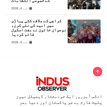
کے خصوصی انتظامات
اگست 4, 2026
کراچی کے علاقے کٹی پہاڑی
میں امید کی نئی کرن،
نوجوان خاتون نے مفت اسکول
قائم کردیا
اگست 4, 2026
انڈس آبزرور ایک خودمختار ڈیجیٹل نیوز
پلیٹ فارم ہے جو پاکستان اور دنیا بھر