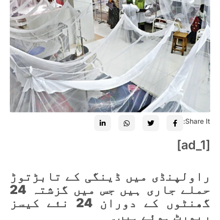
Share It:
[ad_1]
راولپنڈی میں ڈینگی کے تابڑتوڑ
حملے جاری ہیں جس میں گزشتہ 24
گھنٹوں کے دوران 24 نئے کیسز
رپورٹ ہوئے ہیں۔