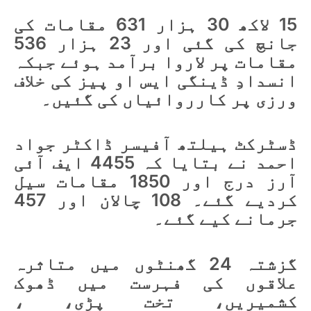
15 لاکھ 30 ہزار 631 مقامات کی
جانچ کی گئی اور 23 ہزار 536
مقامات پر لاروا برآمد ہوئے جبکہ
انسدادِ ڈینگی ایس او پیز کی خلاف
ورزی پر کارروائیاں کی گئیں۔
ڈسٹرکٹ ہیلتھ آفیسر ڈاکٹر جواد
احمد نے بتایا کہ 4455 ایف آئی
آرز درج اور 1850 مقامات سیل
کردیے گئے۔ 108 چالان اور 457
جرمانے کیے گئے۔
گزشتہ 24 گھنٹوں میں متاثرہ
علاقوں کی فہرست میں ڈھوک
کشمیریں، تخت پڑی، ،