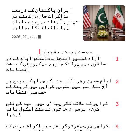
ایران پاکستان کے ذریعے
مذاکرات جاری رکھنے پر
تیار، آبنائے ہرمز معاملہ
پہلے اٹھانے کا مطالبہ
جولائی 27, 2026
سب سے زیادہ مقبول
1
آزاد کشمیر انتخابات: مظفرآباد کے دو
حلقوں میں پولنگ جاری، سیکیورٹی کے سخت
انتظامات
2
امام حسین رضی اللہ عنہ کے چہلم کے موقع پر
آج ملک بھر میں جلوس، کراچی میں ٹریفک کے
خصوصی انتظامات
3
کراچی کے علاقے کٹی پہاڑی میں امید کی نئی
کرن، نوجوان خاتون نے مفت اسکول قائم
کردیا
4
کراچی پریس فوٹوگرافر سید اکرام مہدی کے
انتقال پر کے یو جے کا اظہارِ افسوس