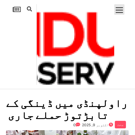
راولپنڈی میں ڈینگی کے
تابڑتوڑ حملے جاری
صحت
اکتوبر 9, 2025
0