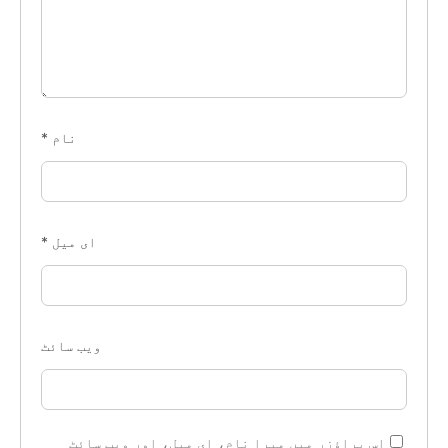
نام
*
ای میل
*
ویب‌ سائٹ
اس براؤزر میں میرا نام، ای میل، اور ویب سائٹ