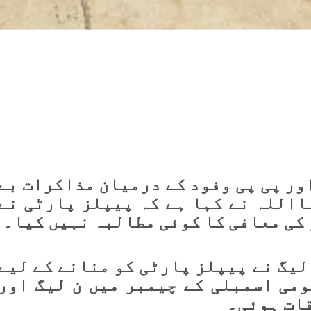
ور پی پی وفود کے درمیان مذاکرات بے
االلہ نے کہا ہے کہ پیپلز پارٹی نے
کی معافی کا کوئی مطالبہ نہیں کیا۔
لیگ نے پیپلز پارٹی کو منانے کے لیے
ومی اسمبلی کے چیمبر میں ن لیگ اور
قات ہوئی۔