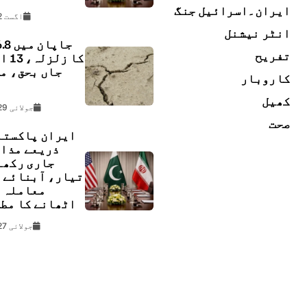
ایران۔اسرائیل جنگ
اگست 2, 2026
انٹر نیشنل
تفریح
کا زل
جاں بحق، م
کاروبار
ل
کھیل
جولائی 29, 2026
صحت
ایران پاکستا
ذریعے مذا
جاری رکھن
تیار، آبنائے 
معاملہ 
اٹھانے کا مط
جولائی 27, 2026