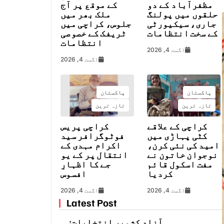
مظفرآباد کے دو
کے موقع پر آج
حلقوں میں پولنگ
ملک بھر میں
جاری، سیکیورٹی
جلوس، کراچی میں
کے سخت انتظامات
ٹریفک کے خصوصی
انتظامات
اگست 4, 2026
اگست 4, 2026
پاکستان
پاکستان
تازہ ترین
تازہ ترین
کراچی کے علاقے
کراچی پریس
کٹی پہاڑی میں
فوٹوگرافر سید
امید کی نئی کرن،
اکرام مہدی کے
نوجوان خاتون نے
انتقال پر کے یو
مفت اسکول قائم
جے کا اظہارِ
کردیا
افسوس
اگست 4, 2026
اگست 4, 2026
Latest Post
آزاد کشمیر انتخابات: