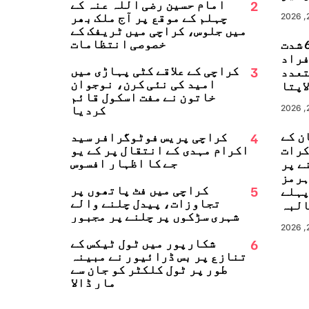
2
امام حسین رضی اللہ عنہ کے
چہلم کے موقع پر آج ملک بھر
میں جلوس، کراچی میں ٹریفک کے
خصوصی انتظامات
جاپان میں 6.8 شدت
زلہ، 13 افراد
3
کراچی کے علاقے کٹی پہاڑی میں
تعدد
امید کی نئی کرن، نوجوان
اپتا
خاتون نے مفت اسکول قائم
کردیا
ن کے
4
کراچی پریس فوٹوگرافر سید
کرات
اکرام مہدی کے انتقال پر کے یو
جے کا اظہارِ افسوس
ے پر
ہرمز
5
کراچی میں فٹ پاتھوں پر
پہلے
تجاوزات، پیدل چلنے والے
البہ
شہری سڑکوں پر چلنے پر مجبور
6
شکارپور میں ٹول ٹیکس کے
تنازع پر بس ڈرائیور نے مبینہ
طور پر ٹول کلکٹر کو جان سے
مار ڈالا