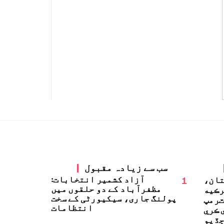
سب سے زیادہ مقبول
1
آزاد کشمیر انتخابات:
تان،
مظفرآباد کے دو حلقوں میں
رڪيه
پولنگ جاری، سیکیورٹی کے سخت
ٽرمپ
انتظامات
 ڪري
ڏيو