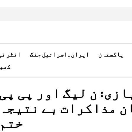
پاکستان
ایران۔اسرائیل جنگ
انٹر نی
کھی
زی: ن لیگ اور پی پی
ن مذاکرات بے نتیجہ
ختم