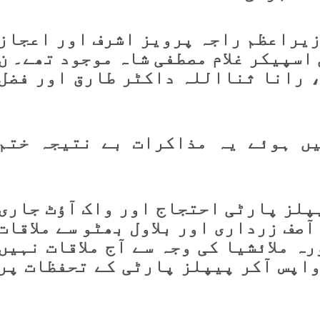
زیراعظم راجہ پرویز اشرف اور اعجاز
اسپیکر غلام مصطفی شاہ موجود تھے۔ ن
، رانا ثنااللہ داکٹر طارق اور فضل
ں ہوئے یہ مذاکرات بے نتیجہ ختم
پلز پارٹی احتجاج اور واک آؤٹ جاری
ٓصف زرداری اور بلاول بھٹو سے ملاقات
 ملائشیا کی وجہ سے آج ملاقات نہیں
اپس آکر پیپلز پارٹی کے تحفظات پر