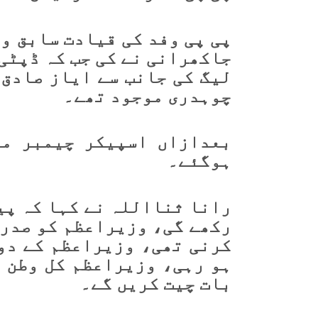
پی پی وفد کی قیادت سابق و
جاکھرانی نے کی جب کہ ڈپٹی 
لیگ کی جانب سے ایاز صادق
چوہدری موجود تھے۔
بعدازاں اسپیکر چیمبر می
ہوگئے۔
رانا ثنااللہ نے کہا کہ پی
رکھے گی، وزیراعظم کو صدر ا
کرنی تھی، وزیراعظم کے دورہ
ہو رہی، وزیراعظم کل وطن و
بات چیت کریں گے۔