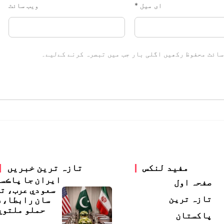
ای میل
*
ویب‌ سائٹ
سائٹ محفوظ رکھیں اگلی بار جب میں تبصرہ کرنے کےلیے۔
مفید لنکس
تازہ ترین خبریں
ايران جا پاڪس
صفحہ اول
سعودي عرب، ت
تازہ ترین
سان رابطا، 
حملو ملتوي
پاکستان
ڇ