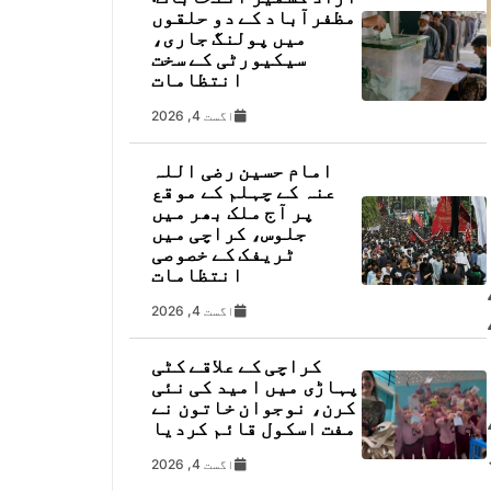
مظفرآباد کے دو حلقوں
میں پولنگ جاری،
سیکیورٹی کے سخت
انتظامات
اگست 4, 2026
امام حسین رضی اللہ
عنہ کے چہلم کے موقع
پر آج ملک بھر میں
جلوس، کراچی میں
ٹریفک کے خصوصی
انتظامات
اگست 4, 2026
کراچی کے علاقے کٹی
پہاڑی میں امید کی نئی
کرن، نوجوان خاتون نے
مفت اسکول قائم کردیا
اگست 4, 2026