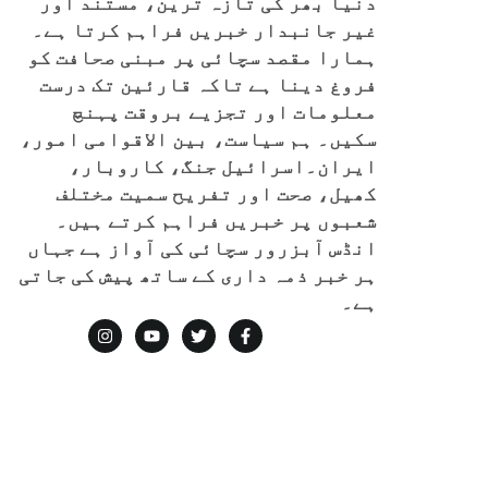
دنیا بھر کی تازہ ترین، مستند اور
غیر جانبدار خبریں فراہم کرتا ہے۔
ہمارا مقصد سچائی پر مبنی صحافت کو
فروغ دینا ہے تاکہ قارئین تک درست
معلومات اور تجزیے بروقت پہنچ
سکیں۔ ہم سیاست، بین الاقوامی امور،
ایران۔اسرائیل جنگ، کاروبار،
کھیل، صحت اور تفریح سمیت مختلف
شعبوں پر خبریں فراہم کرتے ہیں۔
انڈس آبزرور سچائی کی آواز ہے جہاں
ہر خبر ذمہ داری کے ساتھ پیش کی جاتی
ہے۔