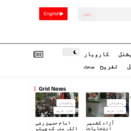
English
شنل
کاروبار
ل
تفریح
صحت
Grid News
پاکستان
پاکستان
تازہ ترین
تازہ ترین
آزاد کشمیر
امام حسین رضی
انتخابات:
اللہ عنہ کے چہلم