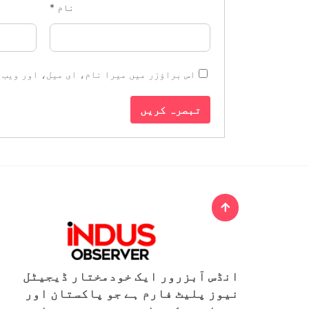
نام
*
اس براؤزر میں میرا نام، ای میل، اور ویب 
انڈس آبزرور ایک خودمختار ڈیجیٹل
نیوز پلیٹ فارم ہے جو پاکستان اور