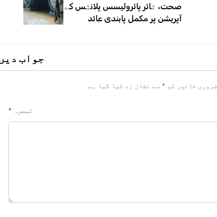
صحت، ٹائر پائرولیسس پلانٹس کے
آپریشن پر مکمل پابندی عائد
جواب دیں
روری خانوں کو
*
سے نشان زد کیا گیا ہے
تبصرہ
*