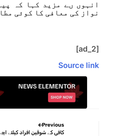
انہوں ںے مزید کہا کہ پیپ
نواز کی معافی کا کوئی مطا
[ad_2]
Source link
Previous
کافی کے شوقین افراد کیلئے اچ