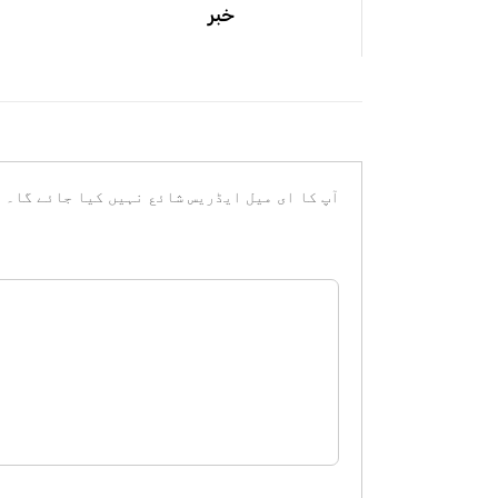
خبر
آپ کا ای میل ایڈریس شائع نہیں کیا جائے گا۔
ض