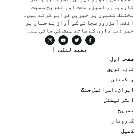
کاروبار، کھیل، صحت اور تفریح سمیت
مختلف شعبوں پر خبریں فراہم کرتے ہیں۔
انڈس آبزرور سچائی کی آواز ہے جہاں ہر
خبر ذمہ داری کے ساتھ پیش کی جاتی ہے۔
مفید لنکس
صفحہ اول
تازہ ترین
پاکستان
ایران۔اسرائیل جنگ
انٹر نیشنل
تفریح
کاروبار
کھیل