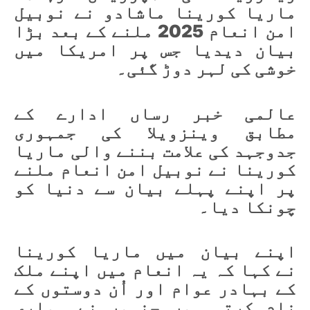
ماریا کورینا ماشادو نے نوبیل
امن انعام 2025 ملنے کے بعد بڑا
بیان دیدیا جس پر امریکا میں
خوشی کی لہر دوڑ گئی۔
عالمی خبر رساں ادارے کے
مطابق وینزویلا کی جمہوری
جدوجہد کی علامت بننے والی ماریا
کورینا نے نوبیل امن انعام ملنے
پر اپنے پہلے بیان سے دنیا کو
چونکا دیا۔
اپنے بیان میں ماریا کورینا
نے کہا کہ یہ انعام میں اپنے ملک
کے بہادر عوام اور اُن دوستوں کے
نام کرتی ہوں جنہوں نے ہماری