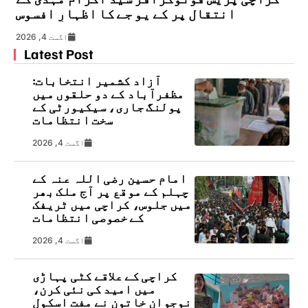
انتقال پر کے یو جے کا اظہارِ افسوس
اگست 4, 2026
Latest Post
آزاد کشمیر انتخابات:
مظفرآباد کے دو حلقوں میں
پولنگ جاری، سیکیورٹی کے
سخت انتظامات
اگست 4, 2026
امام حسین رضی اللہ عنہ کے
چہلم کے موقع پر آج ملک بھر
میں جلوس، کراچی میں ٹریفک
کے خصوصی انتظامات
اگست 4, 2026
کراچی کے علاقے کٹی پہاڑی
میں امید کی نئی کرن،
نوجوان خاتون نے مفت اسکول