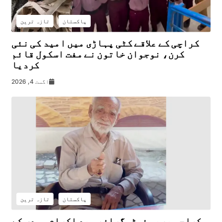
پاکستان
تازہ ترین
کراچی کے علاقے کٹی پہاڑی میں امید کی نئی
کرن، نوجوان خاتون نے مفت اسکول قائم
کردیا
اگست 4, 2026
پاکستان
تازہ ترین
کراچی پریس فوٹوگرافر سید اکرام مہدی کے