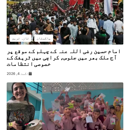
پاکستان
تازہ ترین
امام حسین رضی اللہ عنہ کے چہلم کے موقع پر
آج ملک بھر میں جلوس، کراچی میں ٹریفک کے
خصوصی انتظامات
اگست 4, 2026