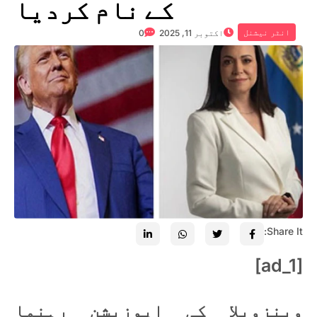
کے نام کردیا
انٹر نیشنل
اکتوبر 11, 2025
0
Share It:
[ad_1]
وینزویلا کی اپوزیشن رہنما