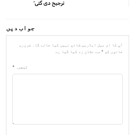
ترجیح دی گئی‘
جواب دیں
آپ کا ای میل ایڈریس شائع نہیں کیا جائے گا۔
ضروری
خانوں کو
*
سے نشان زد کیا گیا ہے
تبصرہ
*