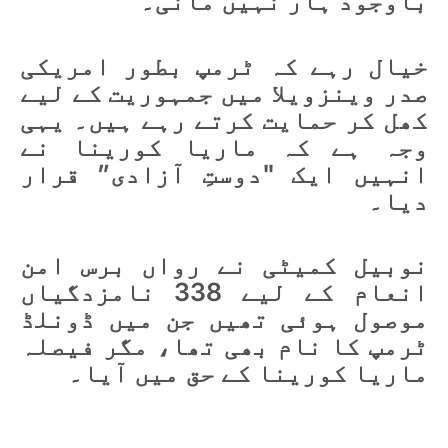
باوجود ہار نہیں مانی۔
خیال رہے کہ ٹرمپ بطور امریکی
صدر وینزویلا میں جمہوریت کے لیے
کھل کر حمایت کرتے رہے ہیں۔ یہی
وجہ ہے کہ ماریا کورینا نے
انہیں ایک "دوستِ آزادی” قرار
دیا۔
نوبیل کمیٹی نے رواں برس امن
انعام کے لیے 338 نامزدگیاں
موصول ہوئی تھیں جن میں ڈونلڈ
ٹرمپ کا نام بھی تھا، مگر فیصلہ
ماریا کورینا کے حق میں آیا۔