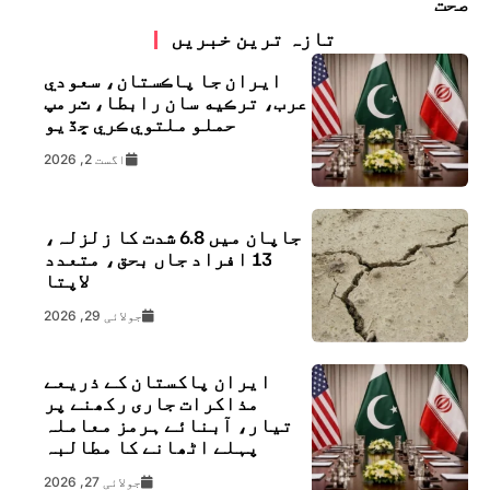
صحت
تازہ ترین خبریں
ايران جا پاڪستان، سعودي
عرب، ترڪيه سان رابطا، ٽرمپ
حملو ملتوي ڪري ڇڏيو
اگست 2, 2026
جاپان میں 6.8 شدت کا زلزلہ،
13 افراد جاں بحق، متعدد
لاپتا
جولائی 29, 2026
ایران پاکستان کے ذریعے
مذاکرات جاری رکھنے پر
تیار، آبنائے ہرمز معاملہ
پہلے اٹھانے کا مطالبہ
جولائی 27, 2026