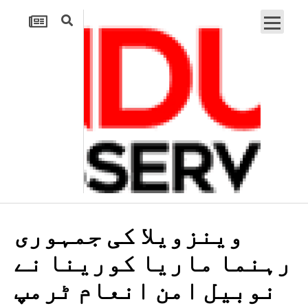
وینزویلا کی جمہوری
رہنما ماریا کورینا نے
نوبیل امن انعام ٹرمپ