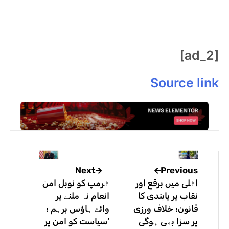
[ad_2]
Source link
Previous
Next
اٹلی میں برقع اور
ٹرمپ کو نوبل امن
نقاب پر پابندی کا
انعام نہ ملنے پر
قانون؛ خلاف ورزی
وائٹ ہاؤس برہم ؛
پر سزا بھی ہوگی
’سیاست کو امن پر