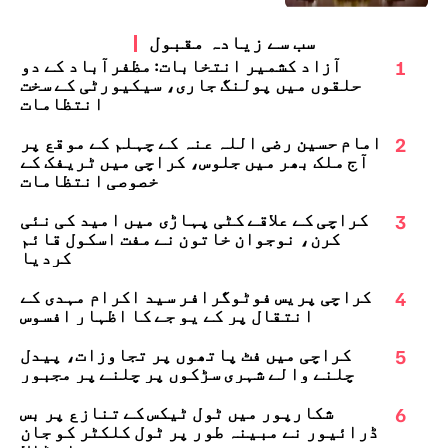
سب سے زیادہ مقبول
1
آزاد کشمیر انتخابات: مظفرآباد کے دو
حلقوں میں پولنگ جاری، سیکیورٹی کے سخت
انتظامات
2
امام حسین رضی اللہ عنہ کے چہلم کے موقع پر
آج ملک بھر میں جلوس، کراچی میں ٹریفک کے
خصوصی انتظامات
3
کراچی کے علاقے کٹی پہاڑی میں امید کی نئی
کرن، نوجوان خاتون نے مفت اسکول قائم
کردیا
4
کراچی پریس فوٹوگرافر سید اکرام مہدی کے
انتقال پر کے یو جے کا اظہارِ افسوس
5
کراچی میں فٹ پاتھوں پر تجاوزات، پیدل
چلنے والے شہری سڑکوں پر چلنے پر مجبور
6
شکارپور میں ٹول ٹیکس کے تنازع پر بس
ڈرائیور نے مبینہ طور پر ٹول کلکٹر کو جان