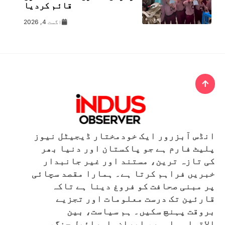
قائم کردیا
اگست 4, 2026
انڈس آبزرور ایک خودمختار ڈیجیٹل نیوز
پلیٹ فارم ہے جو پاکستان اور دنیا بھر
کی تازہ ترین، مستند اور غیر جانبدار
خبریں فراہم کرتا ہے۔ ہمارا مقصد سچائی
پر مبنی صحافت کو فروغ دینا ہے تاکہ
قارئین تک درست معلومات اور تجزیے
بروقت پہنچ سکیں۔ ہم سیاست، بین
الاقوامی امور، ایران۔اسرائیل جنگ،