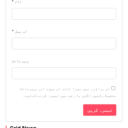
نام
*
ای میل
*
ویب‌ سائٹ
اس براؤزر میں میرا نام، ای میل، اور ویب سائٹ
محفوظ رکھیں اگلی بار جب میں تبصرہ کرنے کےلیے۔
Grid News