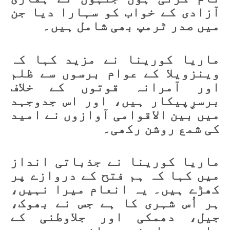
آزادی کے خواب کو سہارا دیا جن
میں صدر ٹرمپ بھی شامل ہیں۔
ماریا کورینا نے مزید کہا کہ
وینزویلا کے عوام برسوں سے ظلم
اور آمرانہ قوتوں کے خلاف
برسرِپیکار ہیں، اور اس جدوجہد
میں بین الاقوامی آوازوں نے امید
کی شمع روشن رکھی۔
ماریا کورینا نے جذباتی انداز
میں کہا کہ ہم فتح کے دروازے پر
کھڑے ہیں۔ یہ انعام میرا نہیں،
ہر اُس شہری کا ہے جس نے بھوک،
جیل، دھمکی اور جلاوطنی کے