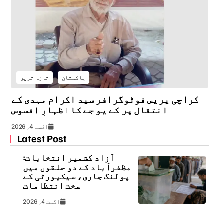
پاکستان
تازہ ترین
کراچی پریس فوٹوگرافر سید اکرام مہدی کے
انتقال پر کے یو جے کا اظہارِ افسوس
اگست 4, 2026
Latest Post
آزاد کشمیر انتخابات:
مظفرآباد کے دو حلقوں میں
پولنگ جاری، سیکیورٹی کے
سخت انتظامات
اگست 4, 2026