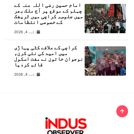
امام حسین رضی اللہ عنہ کے
چہلم کے موقع پر آج ملک بھر
میں جلوس، کراچی میں ٹریفک
کے خصوصی انتظامات
اگست 4, 2026
کراچی کے علاقے کٹی پہاڑی
میں امید کی نئی کرن،
نوجوان خاتون نے مفت اسکول
قائم کردیا
اگست 4, 2026