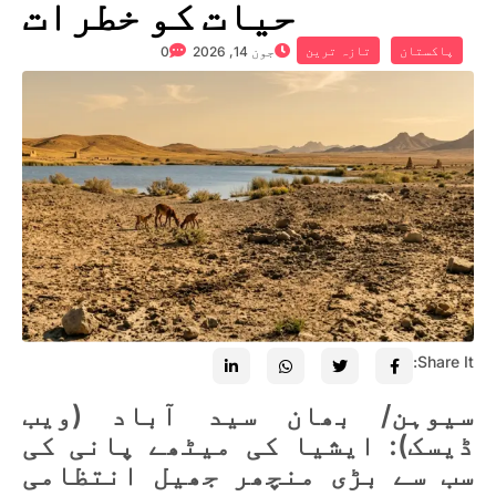
حیات کو خطرات
پاکستان
تازہ ترین
جون 14, 2026
0
Share It:
سیوہن/ بھان سید آباد (ویب
ڈیسک): ایشیا کی میٹھے پانی کی
سب سے بڑی منچھر جھیل انتظامی