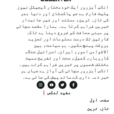
انڈس آبزرور ایک خودمختار ڈیجیٹل نیوز
پلیٹ فارم ہے جو پاکستان اور دنیا بھر
کی تازہ ترین، مستند اور غیر جانبدار
خبریں فراہم کرتا ہے۔ ہمارا مقصد سچائی
پر مبنی صحافت کو فروغ دینا ہے تاکہ
قارئین تک درست معلومات اور تجزیے
بروقت پہنچ سکیں۔ ہم سیاست، بین
الاقوامی امور، ایران۔اسرائیل جنگ،
کاروبار، کھیل، صحت اور تفریح سمیت
مختلف شعبوں پر خبریں فراہم کرتے ہیں۔
انڈس آبزرور سچائی کی آواز ہے جہاں ہر
خبر ذمہ داری کے ساتھ پیش کی جاتی ہے۔
مفید لنکس
صفحہ اول
تازہ ترین