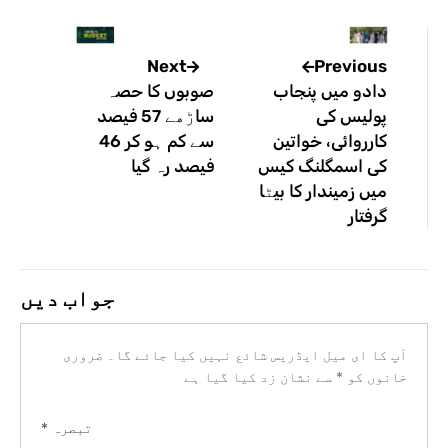
Previous
Next
دادو میں پنجاب
صوبوں کا حصہ
پولیس کی
ساڑھے 57 فیصد
کارروائی، خواتین
سے کم ہو کر 46
کی اسمگلنگ کیس
فیصد رہ گیا
میں زمیندار کا بیٹا
گرفتار
جواب دیں
آپ کا ای میل ایڈریس شائع نہیں کیا جائے گا۔
ضروری
خانوں کو
*
سے نشان زد کیا گیا ہے
تبصرہ
*