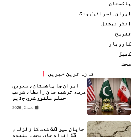
پاکستان
ایران۔اسرائیل جنگ
انٹر نیشنل
تفریح
کاروبار
کھیل
صحت
تازہ ترین خبریں
ايران جا پاڪستان، سعودي
عرب، ترڪيه سان رابطا، ٽرمپ
حملو ملتوي ڪري ڇڏيو
اگست 2, 2026
جاپان میں 6.8 شدت کا زلزلہ،
13 افراد جاں بحق، متعدد