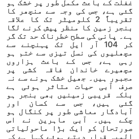
غفلت کے باعث مکمل طور پر خشک ہو
گئی ہے، جس کی وجہ سے منچھر کا
تقریباً 2 کلومیٹر تک کا علاقہ
بنجر زمین کا منظر پیش کرنے لگا
ہے۔ پانی کی سطح خطرناک حد تک گر
کر 104 آر ایل تک پہنچنے سے
مچھلیوں کی نسل تیزی سے ختم ہو
رہی ہے، جس کے باعث ہزاروں
مچھیرے خاندان فاقہ کشی پر
مجبور ہیں۔ جھیل خشک ہونے سے نہ
صرف آبی حیات متاثر ہوئی ہے
بلکہ قریبی زمینیں بھی بنجر ہو
گئی ہیں، جس سے کسان اور
آبادگار معاشی طور پر کنگال ہو
چکے ہیں۔ آبی ماہرین نے اس
صورتحال کو ایک بڑا ماحولیاتی
المیہ قرار دیتے ہوئے کہا ہے کہ