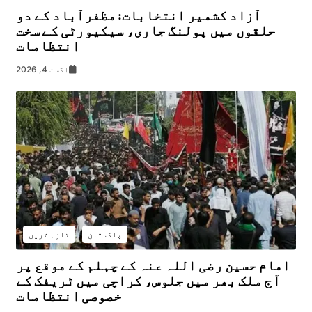
آزاد کشمیر انتخابات: مظفرآباد کے دو
حلقوں میں پولنگ جاری، سیکیورٹی کے سخت
انتظامات
اگست 4, 2026
پاکستان
تازہ ترین
امام حسین رضی اللہ عنہ کے چہلم کے موقع پر
آج ملک بھر میں جلوس، کراچی میں ٹریفک کے
خصوصی انتظامات