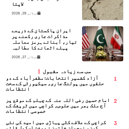
لاپتا
جولائی 29, 2026
ایران پاکستان کے ذریعے
مذاکرات جاری رکھنے پر
تیار، آبنائے ہرمز معاملہ
پہلے اٹھانے کا مطالبہ
جولائی 27, 2026
سب سے زیادہ مقبول
1
آزاد کشمیر انتخابات: مظفرآباد کے دو
حلقوں میں پولنگ جاری، سیکیورٹی کے سخت
انتظامات
2
امام حسین رضی اللہ عنہ کے چہلم کے موقع پر
آج ملک بھر میں جلوس، کراچی میں ٹریفک کے
خصوصی انتظامات
3
کراچی کے علاقے کٹی پہاڑی میں امید کی نئی
کرن، نوجوان خاتون نے مفت اسکول قائم