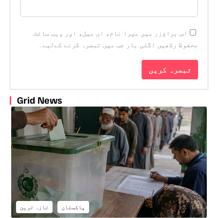
اس براؤزر میں میرا نام، ای میل، اور ویب سائٹ
محفوظ رکھیں اگلی بار جب میں تبصرہ کرنے کےلیے۔
Grid News
پاکستان
تازہ ترین