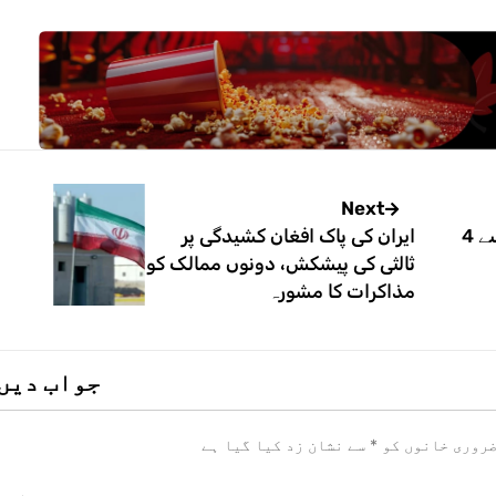
Next
امریکا، ریسٹورنٹ میں فائرنگ سے 4
ایران کی پاک افغان کشیدگی پر
ثالثی کی پیشکش، دونوں ممالک کو
مذاکرات کا مشورہ
جواب دیں
روری خانوں کو
*
سے نشان زد کیا گیا ہے