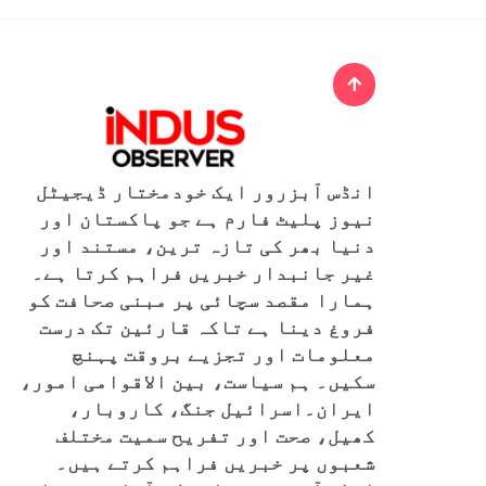
انڈس آبزرور ایک خودمختار ڈیجیٹل
نیوز پلیٹ فارم ہے جو پاکستان اور
دنیا بھر کی تازہ ترین، مستند اور
غیر جانبدار خبریں فراہم کرتا ہے۔
ہمارا مقصد سچائی پر مبنی صحافت کو
فروغ دینا ہے تاکہ قارئین تک درست
معلومات اور تجزیے بروقت پہنچ
سکیں۔ ہم سیاست، بین الاقوامی امور،
ایران۔اسرائیل جنگ، کاروبار،
کھیل، صحت اور تفریح سمیت مختلف
شعبوں پر خبریں فراہم کرتے ہیں۔