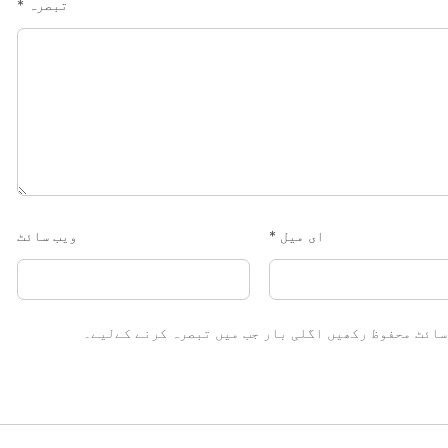
تبصرہ
*
ای میل
*
ویب‌ سائٹ
سائٹ محفوظ رکھیں اگلی بار جب میں تبصرہ کرنے کےلیے۔