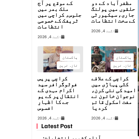
مظفرآباد کے دو
کے موقع پر آج
حلقوں میں پولنگ
ملک بھر میں
جاری، سیکیورٹی
جلوس، کراچی میں
کے سخت انتظامات
ٹریفک کے خصوصی
انتظامات
اگست 4, 2026
اگست 4, 2026
پاکستان
پاکستان
تازہ ترین
تازہ ترین
کراچی کے علاقے
کراچی پریس
کٹی پہاڑی میں
فوٹوگرافر سید
امید کی نئی کرن،
اکرام مہدی کے
نوجوان خاتون نے
انتقال پر کے یو
مفت اسکول قائم
جے کا اظہارِ
کردیا
افسوس
اگست 4, 2026
اگست 4, 2026
Latest Post
آزاد کشمیر انتخابات: