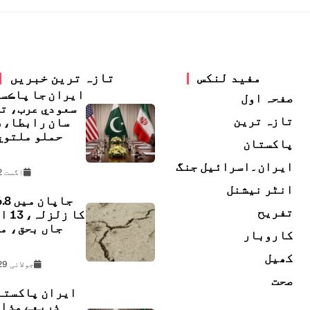
مفید لنکس
تازہ ترین خبریں
ايران جا پاڪس
صفحہ اول
سعودي عرب، ت
تازہ ترین
سان رابطا، 
حملو ملتوي
پاکستان
ڇ
ایران۔اسرائیل جنگ
اگست 2, 2026
انٹر نیشنل
تفریح
کا زل
جاں بحق، م
کاروبار
ل
کھیل
جولائی 29, 2026
صحت
ایران پاکستا
ذریعے مذا