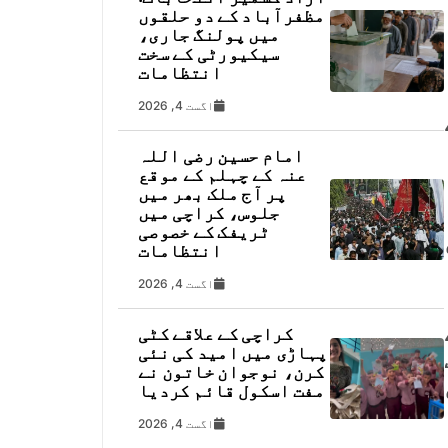
مظفرآباد کے دو حلقوں
میں پولنگ جاری،
سیکیورٹی کے سخت
انتظامات
اگست 4, 2026
امام حسین رضی اللہ
عنہ کے چہلم کے موقع
پر آج ملک بھر میں
جلوس، کراچی میں
ٹریفک کے خصوصی
انتظامات
اگست 4, 2026
کراچی کے علاقے کٹی
پہاڑی میں امید کی نئی
کرن، نوجوان خاتون نے
مفت اسکول قائم کردیا
اگست 4, 2026