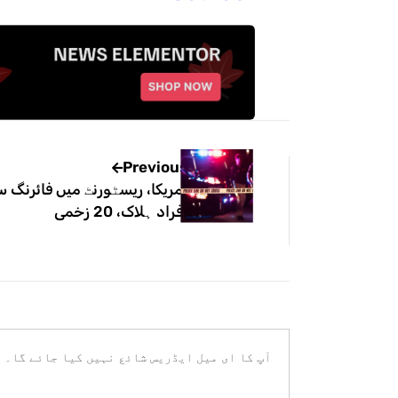
Previous
افراد ہلاک، 20 زخمی
آپ کا ای میل ایڈریس شائع نہیں کیا جائے گا۔
ض