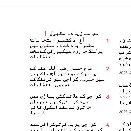
سب سے زیادہ مقبول
1
آزاد کشمیر انتخابات:
تان،
مظفرآباد کے دو حلقوں میں
رڪيه
پولنگ جاری، سیکیورٹی کے سخت
ٽرمپ
انتظامات
 ڪري
ڏيو
2
امام حسین رضی اللہ عنہ کے
چہلم کے موقع پر آج ملک بھر
میں جلوس، کراچی میں ٹریفک کے
خصوصی انتظامات
جاپان میں 6.8 شدت
زلہ، 13 افراد
3
کراچی کے علاقے کٹی پہاڑی میں
تعدد
امید کی نئی کرن، نوجوان
اپتا
خاتون نے مفت اسکول قائم
کردیا
ن کے
4
کراچی پریس فوٹوگرافر سید
کرات
اکرام مہدی کے انتقال پر کے یو