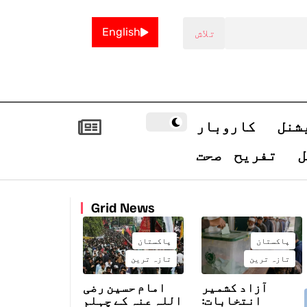
English
شنل
کاروبار
ل
تفریح
صحت
Grid News
پاکستان
پاکستان
تازہ ترین
تازہ ترین
آزاد کشمیر
امام حسین رضی
انتخابات:
اللہ عنہ کے چہلم