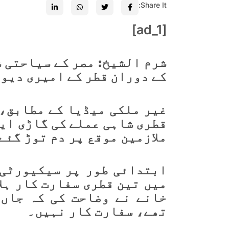
Share It:
[ad_1]
شرم الشیخ: مصر کے سیاحتی 
کے دوران قطر کے امیری دیوا
غیر ملکی میڈیا کے مطابق، 
قطری شاہی عملے کی گاڑی
ایک
ملازمین موقع پر دم توڑ گئے
ابتدائی طور پر
سیکیورٹی 
میں
تین قطری سفارت کار
ہلا
خانے نے وضاحت کی کہ جاں
تھے، سفارت کار نہیں۔