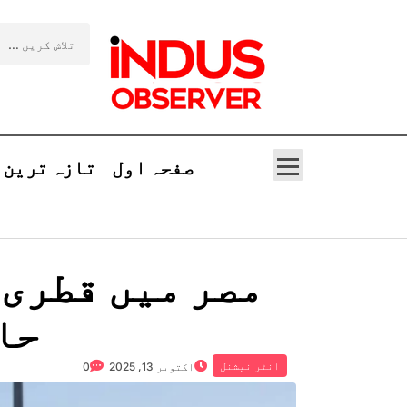
صفحہ اول
تازہ ترین
مصر میں قطری 
حادثہ،
انٹر نیشنل
اکتوبر 13, 2025
0