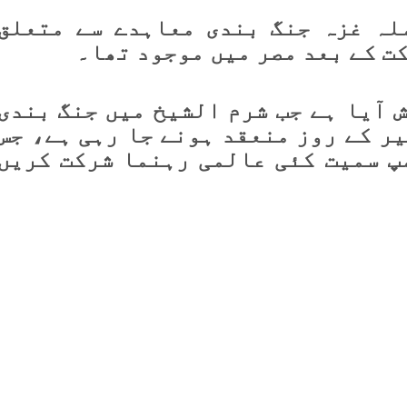
ملہ
غزہ جنگ بندی معاہدے
سے متعلق
ت کے بعد مصر میں موجود تھا۔
ش آیا ہے جب
شرم الشیخ میں جنگ بندی
ر کے روز منعقد ہونے جا رہی ہے، جس
پ
سمیت کئی عالمی رہنما شرکت کریں