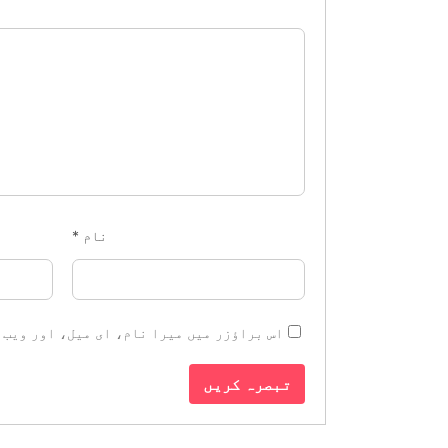
نام
*
اس براؤزر میں میرا نام، ای میل، اور ویب 