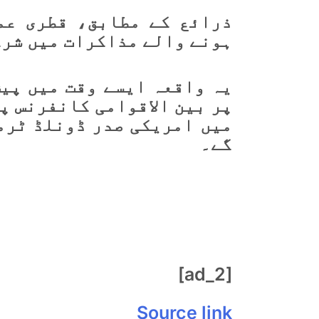
ذرائع کے مطابق، قطری ع
ہونے والے مذاکرات میں شرک
یہ واقعہ ایسے وقت میں پی
پر بین الاقوامی کانفرنس
پی
میں
امریکی صدر ڈونلڈ ٹرم
گے۔
[ad_2]
Source link