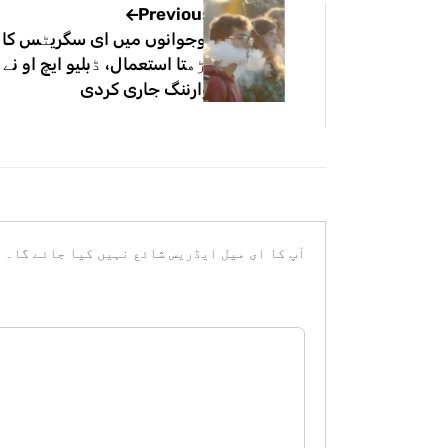
Previous
نوجوانوں میں ای سگریٹس کا
بڑھتا استعمال، ڈبلیو ایچ او نے
وارننگ جاری کردی
آپ کا ای میل ایڈریس شائع نہیں کیا جائے گا۔
ض