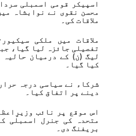
اسپیکر قومی اسمبلی سردار
محسن نقوی نے نوابشاہ میں
ملاقات کی۔
ملاقات میں ملکی سیکیور
تفصیلی جائزہ لیا گیا، جبک
لیگ (ن) کے درمیان حالیہ 
کیا گیا۔
شرکاء نے سیاسی درجہ حرار
دینے پر اتفاق کیا۔
اس موقع پر نائب وزیرِاعظم
متحدہ کی جنرل اسمبلی کے
بریفنگ دی۔