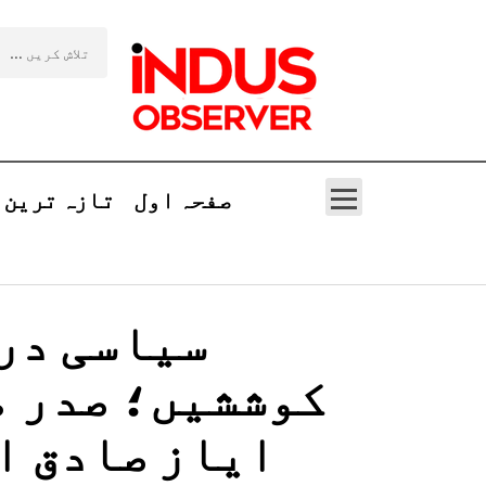
صفحہ اول
تازہ ترین
سیاسی درج
کوششیں؛ صدر م
ایاز صادق ا