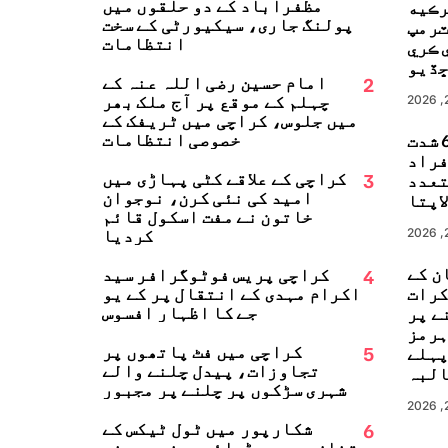
مظفرآباد کے دو حلقوں میں
رڪيه
پولنگ جاری، سیکیورٹی کے سخت
ٽرمپ
انتظامات
 ڪري
ڏيو
2
امام حسین رضی اللہ عنہ کے
چہلم کے موقع پر آج ملک بھر
میں جلوس، کراچی میں ٹریفک کے
خصوصی انتظامات
جاپان میں 6.8 شدت
زلہ، 13 افراد
3
کراچی کے علاقے کٹی پہاڑی میں
تعدد
امید کی نئی کرن، نوجوان
اپتا
خاتون نے مفت اسکول قائم
کردیا
ن کے
4
کراچی پریس فوٹوگرافر سید
کرات
اکرام مہدی کے انتقال پر کے یو
جے کا اظہارِ افسوس
ے پر
ہرمز
5
کراچی میں فٹ پاتھوں پر
پہلے
تجاوزات، پیدل چلنے والے
البہ
شہری سڑکوں پر چلنے پر مجبور
6
شکارپور میں ٹول ٹیکس کے
تنازع پر بس ڈرائیور نے مبینہ