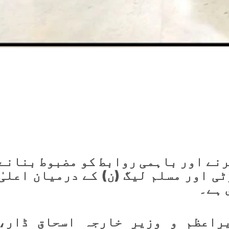
رنے اور باہمی روابط کو مضبوط بنانے
ی اور مسلم لیگ (ن) کے درمیان اعلیٰ
 ہے۔
ِاعظم و وزیرِ خارجہ اسحاق ڈار،