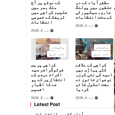
مظفرآباد کے دو
کے موقع پر آج
حلقوں میں پولنگ
ملک بھر میں
جاری، سیکیورٹی
جلوس، کراچی میں
کے سخت انتظامات
ٹریفک کے خصوصی
انتظامات
اگست 4, 2026
اگست 4, 2026
پاکستان
پاکستان
تازہ ترین
تازہ ترین
کراچی کے علاقے
کراچی پریس
کٹی پہاڑی میں
فوٹوگرافر سید
امید کی نئی کرن،
اکرام مہدی کے
نوجوان خاتون نے
انتقال پر کے یو
مفت اسکول قائم
جے کا اظہارِ
کردیا
افسوس
اگست 4, 2026
اگست 4, 2026
Latest Post
آزاد کشمیر انتخابات: