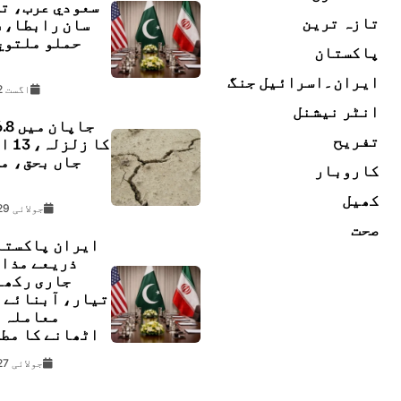
سعودي عرب، ت
تازہ ترین
سان رابطا، 
حملو ملتوي
پاکستان
ڇ
ایران۔اسرائیل جنگ
اگست 2, 2026
انٹر نیشنل
تفریح
کا زل
جاں بحق، م
کاروبار
ل
کھیل
جولائی 29, 2026
صحت
ایران پاکستا
ذریعے مذا
جاری رکھن
تیار، آبنائے 
معاملہ 
اٹھانے کا مط
جولائی 27, 2026