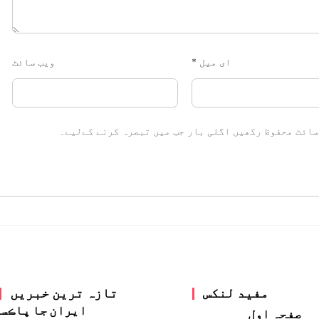
ای میل
*
ویب‌ سائٹ
سائٹ محفوظ رکھیں اگلی بار جب میں تبصرہ کرنے کےلیے۔
مفید لنکس
تازہ ترین خبریں
ايران جا پاڪس
صفحہ اول