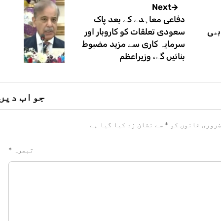
Next
دفاعی معاہدے کے بعد پاک
 بھی
سعودی تعلقات کو کاروبار اور
سرمایہ کاری سے مزید مضبوط
بنائیں گے، وزیراعظم
جواب دیں
روری خانوں کو
*
سے نشان زد کیا گیا ہے
تبصرہ
*