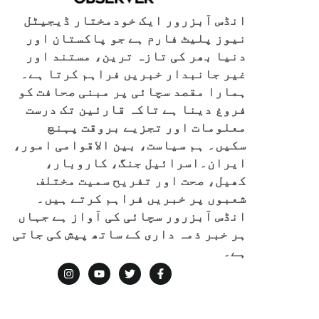
انڈس آبزرور ایک خودمختار ڈیجیٹل
نیوز پلیٹ فارم ہے جو پاکستان اور
دنیا بھر کی تازہ ترین، مستند اور
غیر جانبدار خبریں فراہم کرتا ہے۔
ہمارا مقصد سچائی پر مبنی صحافت کو
فروغ دینا ہے تاکہ قارئین تک درست
معلومات اور تجزیے بروقت پہنچ
سکیں۔ ہم سیاست، بین الاقوامی امور،
ایران۔اسرائیل جنگ، کاروبار،
کھیل، صحت اور تفریح سمیت مختلف
شعبوں پر خبریں فراہم کرتے ہیں۔
انڈس آبزرور سچائی کی آواز ہے جہاں
ہر خبر ذمہ داری کے ساتھ پیش کی جاتی
ہے۔