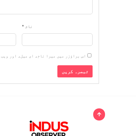
نام
*
اس براؤزر میں میرا نام، ای میل، اور ویب 