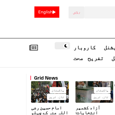
English
شنل
کاروبار
ل
تفریح
صحت
Grid News
پاکستان
پاکستان
تازہ ترین
تازہ ترین
آزاد کشمیر
امام حسین رضی
انتخابات:
اللہ عنہ کے چہلم