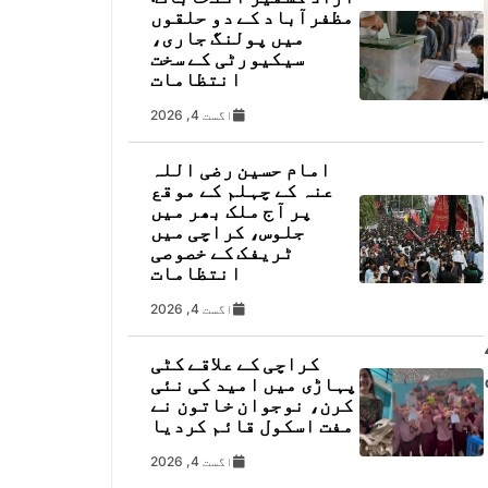
مظفرآباد کے دو حلقوں
میں پولنگ جاری،
سیکیورٹی کے سخت
انتظامات
اگست 4, 2026
امام حسین رضی اللہ
عنہ کے چہلم کے موقع
پر آج ملک بھر میں
جلوس، کراچی میں
ٹریفک کے خصوصی
انتظامات
اگست 4, 2026
کراچی کے علاقے کٹی
پہاڑی میں امید کی نئی
کرن، نوجوان خاتون نے
مفت اسکول قائم کردیا
اگست 4, 2026