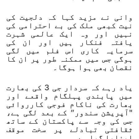
وانی نے مزید کہا کہ دلجیت کی
نیت کبھی ملک کی بے احترامی کی
نہیں اور وہ ایک عالمی شہرت
یافتہ فنکار ہیں اور ان کی
سرمایہ کاری اس فلم میں لگی
ہوگی جس میں ممکنہ طور پر ان کا
نقصان بھی ہوا ہوگا۔
یاد رہے کہ سردار جی 3 کی بھارت
میں پابندی پہلگام واقعے اور
بھارت کی ناکام فوجی کارروائی
"آپریشن سندور” کے بعد لگی ہے،
جس کی وجہ سے پاکستان کے ساتھ
ثقافتی تبادلے پر سخت موقف
اپنایا گیا ہے۔