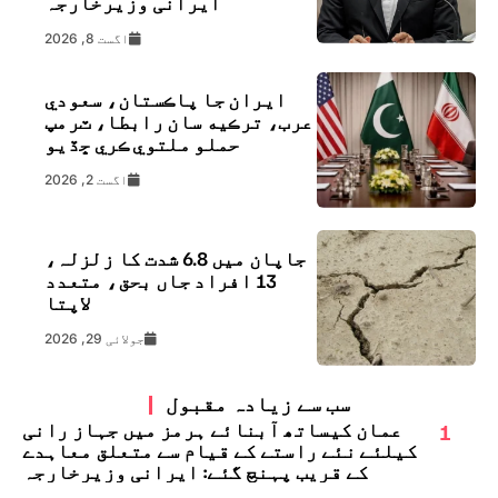
ایرانی وزیرخارجہ
اگست 8, 2026
ايران جا پاڪستان، سعودي
عرب، ترڪيه سان رابطا، ٽرمپ
حملو ملتوي ڪري ڇڏيو
اگست 2, 2026
جاپان میں 6.8 شدت کا زلزلہ،
13 افراد جاں بحق، متعدد
لاپتا
جولائی 29, 2026
سب سے زیادہ مقبول
1
عمان کیساتھ آبنائے ہرمز میں جہاز رانی
کیلئے نئے راستے کے قیام سے متعلق معاہدے
کے قریب پہنچ گئے: ایرانی وزیرخارجہ