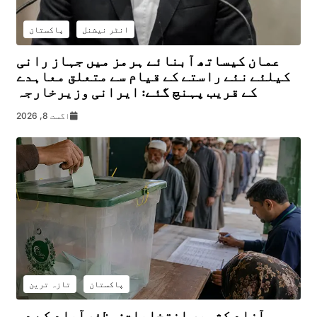
انٹر نیشنل
پاکستان
عمان کیساتھ آبنائے ہرمز میں جہاز رانی
کیلئے نئے راستے کے قیام سے متعلق معاہدے
کے قریب پہنچ گئے: ایرانی وزیرخارجہ
اگست 8, 2026
پاکستان
تازہ ترین
آزاد کشمیر انتخابات: مظفرآباد کے دو