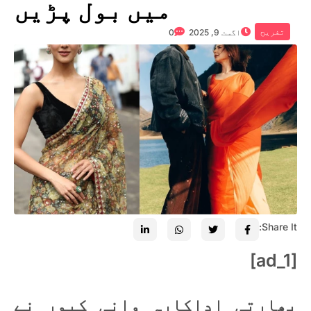
میں بول پڑیں
تفریح
اگست 9, 2025
0
Share It:
[ad_1]
بھارتی اداکارہ وانی کپور نے