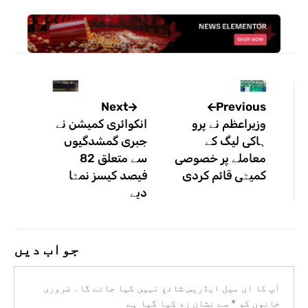
Previous
Next
وزیراعظم نے پرو
انکوائری کمیشن نے
ہاکی لیگ کے
جبری گمشدگیوں
معاملے پر خصوصی
سے متعلق 82
کمیٹی قائم کردی
فیصد کیسز نمٹا
دیے
جواب دیں
آپ کا ای میل ایڈریس شائع نہیں کیا جائے گا۔
ضروری
خانوں کو
*
سے نشان زد کیا گیا ہے