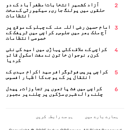
2
آزاد کشمیر انتخابات: مظفرآباد کے دو
حلقوں میں پولنگ جاری، سیکیورٹی کے سخت
انتظامات
3
امام حسین رضی اللہ عنہ کے چہلم کے موقع پر
آج ملک بھر میں جلوس، کراچی میں ٹریفک کے
خصوصی انتظامات
4
کراچی کے علاقے کٹی پہاڑی میں امید کی نئی
کرن، نوجوان خاتون نے مفت اسکول قائم
کردیا
5
کراچی پریس فوٹوگرافر سید اکرام مہدی کے
انتقال پر کے یو جے کا اظہارِ افسوس
6
کراچی میں فٹ پاتھوں پر تجاوزات، پیدل
چلنے والے شہری سڑکوں پر چلنے پر مجبور
ہمارے بارے میں
ہم سے رابطہ کریں