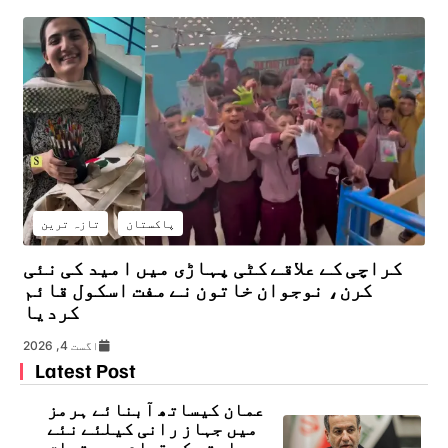
پاکستان
تازہ ترین
کراچی کے علاقے کٹی پہاڑی میں امید کی نئی
کرن، نوجوان خاتون نے مفت اسکول قائم
کردیا
اگست 4, 2026
Latest Post
عمان کیساتھ آبنائے ہرمز
میں جہاز رانی کیلئے نئے
راستے کے قیام سے متعلق