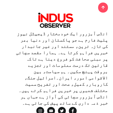
انڈس آبزرور ایک خودمختار ڈیجیٹل نیوز
پلیٹ فارم ہے جو پاکستان اور دنیا بھر
کی تازہ ترین، مستند اور غیر جانبدار
خبریں فراہم کرتا ہے۔ ہمارا مقصد سچائی
پر مبنی صحافت کو فروغ دینا ہے تاکہ
قارئین تک درست معلومات اور تجزیے
بروقت پہنچ سکیں۔ ہم سیاست، بین
الاقوامی امور، ایران۔اسرائیل جنگ،
کاروبار، کھیل، صحت اور تفریح سمیت
مختلف شعبوں پر خبریں فراہم کرتے ہیں۔
انڈس آبزرور سچائی کی آواز ہے جہاں ہر
خبر ذمہ داری کے ساتھ پیش کی جاتی ہے۔