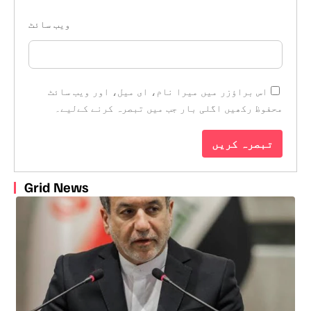
ویب‌ سائٹ
اس براؤزر میں میرا نام، ای میل، اور ویب سائٹ
محفوظ رکھیں اگلی بار جب میں تبصرہ کرنے کےلیے۔
Grid News