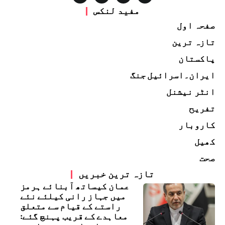
مفید لنکس
صفحہ اول
تازہ ترین
پاکستان
ایران۔اسرائیل جنگ
انٹر نیشنل
تفریح
کاروبار
کھیل
صحت
تازہ ترین خبریں
عمان کیساتھ آبنائے ہرمز
میں جہاز رانی کیلئے نئے
راستے کے قیام سے متعلق
معاہدے کے قریب پہنچ گئے: