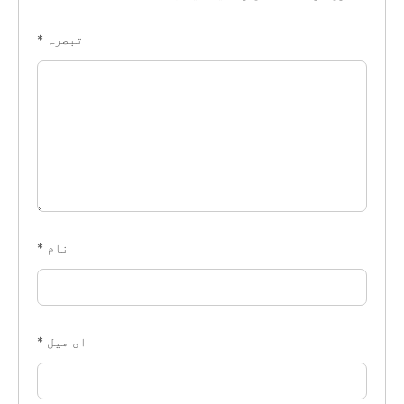
تبصرہ
*
نام
*
ای میل
*