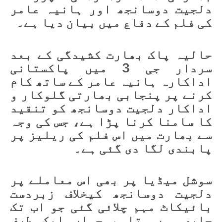
دلجیت دوسانجھ اور ہانیہ عامر
کی فلم کے دفاع میں بیان دیا ہے۔
حالیہ پاک بھارت کشیدگی کے بعد
سردار جی 3 میں پاکستانی
اداکارہ ہانیہ عامر کے ساتھ کام
کرنے پر پنجابی بھارتی گلوکار و
اداکار دلجیت دوسانجھ کو تنقید
کا سامنا کرنا پڑا ہے، جس کی وجہ
سے بھارت میں اس فلم کی ریلیز پر
پابندی لگا دی گئی ہے۔
سوشل میڈیا پر بھی اس معاملے پر
دلجیت دوسانجھ کیخلاف زبردست
بائیکاٹ مہم چلائی گئی جو اب تک
جاری ہے۔ تاہم جہاں ایک طرف