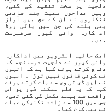
دلجیت پر سخت تنقید کی گئی،
وہیں مداحوں سمیت چند ساتھی
فنکاروں نے ان کے حق میں آواز
بھی بلند کی جن میں بالی ووڈ
اداکارہ وانی کپور سرفہرست
ہیں۔
ایک حالیہ انٹرویو میں اداکارہ
وانی کپور نے دلجیت دوسانجھ کا
دفاع کرتے ہوئے کہا ہے کہ انہوں
نے کوئی قانون نہیں توڑا۔ انہوں
نے این ڈی ٹی وی سے بات کرتے ہوئے
کہا کہ یہ فلم ممکنہ طور پر اس
واقعے سے پہلے مکمل کی گئی تھی،
جس میں 100 سے زائد تکنیکی عملے
نے بھی کام کیا۔