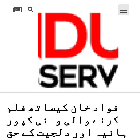
فواد خان کیساتھ فلم
کرنے والی وانی کپور
ہانیہ اور دلجیت کے حق