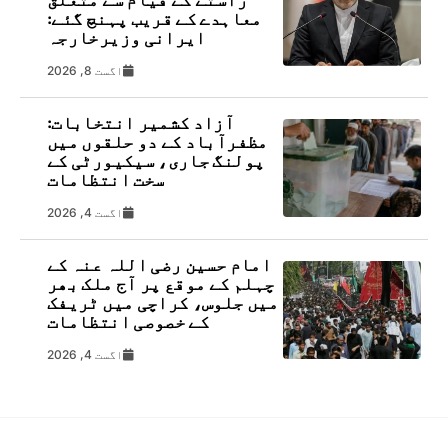
معاہدے کے قریب پہنچ گئے:
ایرانی وزیرخارجہ
اگست 8, 2026
آزاد کشمیر انتخابات:
مظفرآباد کے دو حلقوں میں
پولنگ جاری، سیکیورٹی کے
سخت انتظامات
اگست 4, 2026
امام حسین رضی اللہ عنہ کے
چہلم کے موقع پر آج ملک بھر
میں جلوس، کراچی میں ٹریفک
کے خصوصی انتظامات
اگست 4, 2026