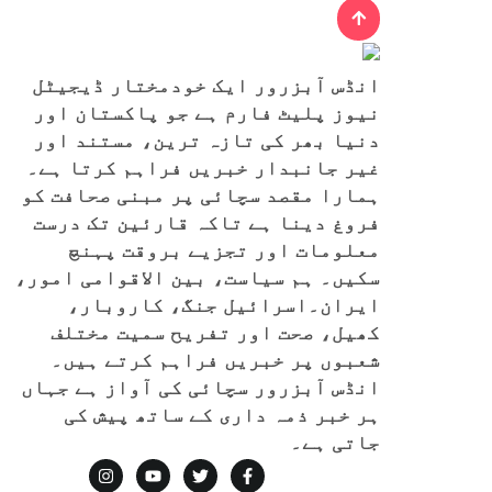
انڈس آبزرور ایک خودمختار ڈیجیٹل
نیوز پلیٹ فارم ہے جو پاکستان اور
دنیا بھر کی تازہ ترین، مستند اور
غیر جانبدار خبریں فراہم کرتا ہے۔
ہمارا مقصد سچائی پر مبنی صحافت کو
فروغ دینا ہے تاکہ قارئین تک درست
معلومات اور تجزیے بروقت پہنچ
سکیں۔ ہم سیاست، بین الاقوامی امور،
ایران۔اسرائیل جنگ، کاروبار،
کھیل، صحت اور تفریح سمیت مختلف
شعبوں پر خبریں فراہم کرتے ہیں۔
انڈس آبزرور سچائی کی آواز ہے جہاں
ہر خبر ذمہ داری کے ساتھ پیش کی
جاتی ہے۔