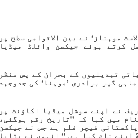
اسٹ موہناز‘ نے بین الاقوامی سطح پر
ل کرتے ہوئے جیکسن وائلڈ میڈیا
اتی تبدیلیوں کے بحران کے پس منظر
ماہی گیر برادری ’موہنا‘ کی جدوجہد
یف نے اپنے سوشل میڈیا اکاؤنٹ پر
ام میں کہا کہ ’’تاریخ رقم ہوگئی،
 پاکستانی فیچر فلم ہے جس نے جیکسن
وائلڈ میڈیا ایوارڈز 2025 اپنے نام کیا ہے۔‘‘ انہوں نے بتایا