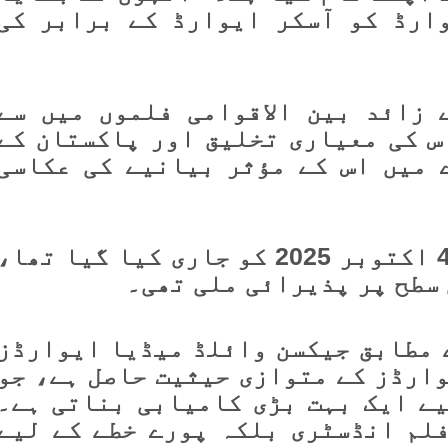
ارڈ کو آسکر ایوارڈ کے برابر کی
یوارڈ فلم کو 500 سے زائد بین الاقوامی فلموں میں سے
س کی معیاری تخلیق اور پاکستان کے
 میں اس کے مؤثر بیانیے کی عکاسی
فلم ’موکلانی‘ کا پہلا ٹیزر 4 اکتوبر 2025 کو جاری کیا گیا تھا،
 سطح پر پذیرائی ملی تھی۔
 مطابق جیکسن وائلڈ میڈیا ایوارڈز
وارڈز کے متوازی حیثیت حاصل ہے، جو
ے ایک بہت بڑی کامیابی بناتی ہے۔
لم انڈسٹری بلکہ پورے خطے کے لیے