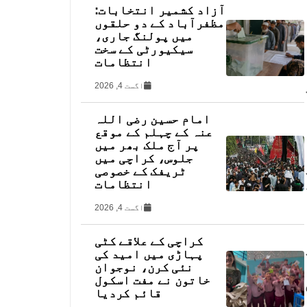
آزاد کشمیر انتخابات:
مظفرآباد کے دو حلقوں
میں پولنگ جاری،
سیکیورٹی کے سخت
انتظامات
اگست 4, 2026
امام حسین رضی اللہ
عنہ کے چہلم کے موقع
پر آج ملک بھر میں
جلوس، کراچی میں
ٹریفک کے خصوصی
انتظامات
اگست 4, 2026
کراچی کے علاقے کٹی
پہاڑی میں امید کی
نئی کرن، نوجوان
خاتون نے مفت اسکول
قائم کردیا