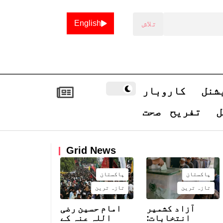
English
شنل
کاروبار
ل
تفریح
صحت
Grid News
پاکستان
پاکستان
تازہ ترین
تازہ ترین
آزاد کشمیر
امام حسین رضی
انتخابات:
اللہ عنہ کے