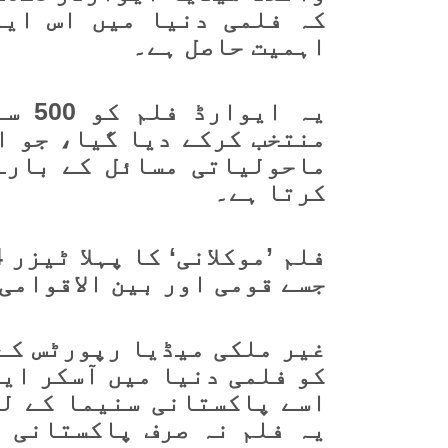
کہ فلمی دنیا میں اس ایو
اہمیت حاصل ہے۔
یہ ا
منتخب کرکے دیا گیا، جو ا
ماحولیاتی مسائل کے بارے
کرتا ہے۔
جسے قومی اور بین الاقوامی
غیر ملکی میڈیا رپورٹس کے
کو فلمی دنیا میں آسکر ای
اسے پاکستانی سنیما کے لی
یہ فلم نہ صرف پاکستانی ف