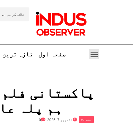
صفحہ اول
تازہ ترین
پاکستانی فلم ’م
ہم پلہ عا
تفریح
اکتوبر 7, 2025
0