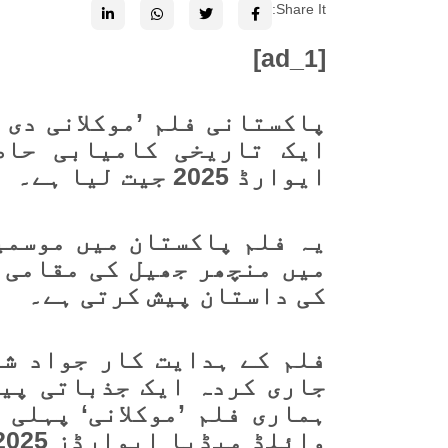
Share It:
[ad_1]
پاکستانی فلم ’موکلانی دی ل
ایک تاریخی کامیابی حاص
ایوارڈ 2025 جیت لیا ہے۔
یہ فلم پاکستان میں موسمی
میں منچھر جھیل کی مقامی 
کی داستان پیش کرتی ہے۔
فلم کے ہدایت کار جواد شر
جاری کردہ ایک جذباتی پیغ
ہماری فلم ’موکلانی‘ پہلی