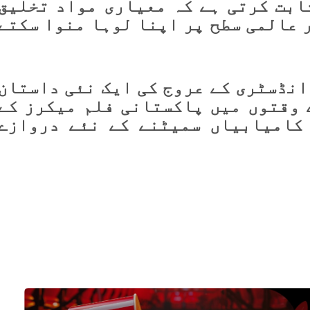
ابت کرتی ہے کہ معیاری مواد تخلیق
 عالمی سطح پر اپنا لوہا منوا سکتے
انڈسٹری کے عروج کی ایک نئی داستان
 وقتوں میں پاکستانی فلم میکرز کے
 کامیابیاں سمیٹنے کے نئے دروازے