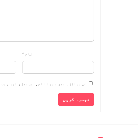
نام
*
اس براؤزر میں میرا نام، ای میل، اور ویب 