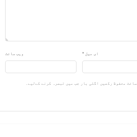
ای میل
*
ویب‌ سائٹ
سائٹ محفوظ رکھیں اگلی بار جب میں تبصرہ کرنے کےلیے۔