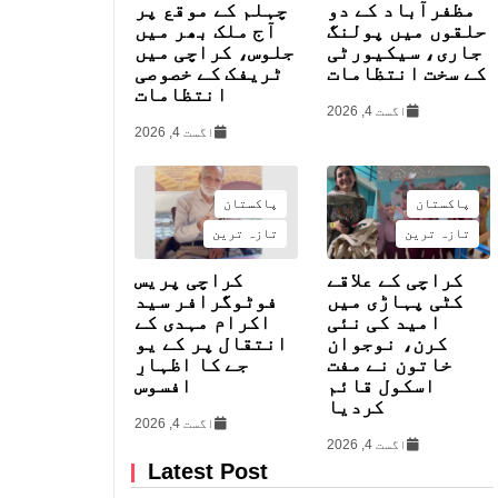
مظفرآباد کے دو
چہلم کے موقع پر
حلقوں میں پولنگ
آج ملک بھر میں
جاری، سیکیورٹی
جلوس، کراچی میں
کے سخت انتظامات
ٹریفک کے خصوصی
انتظامات
اگست 4, 2026
اگست 4, 2026
پاکستان
پاکستان
تازہ ترین
تازہ ترین
کراچی کے علاقے
کراچی پریس
کٹی پہاڑی میں
فوٹوگرافر سید
امید کی نئی
اکرام مہدی کے
کرن، نوجوان
انتقال پر کے یو
خاتون نے مفت
جے کا اظہارِ
اسکول قائم
افسوس
کردیا
اگست 4, 2026
اگست 4, 2026
Latest Post