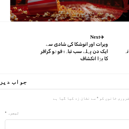
Next
ویرات اور انوشکا کی شادی سے
نہ
ایک دن پہلے سب تباہ؛ فوٹو گرافر
کا بڑا انکشاف
جواب دیں
روری خانوں کو
*
سے نشان زد کیا گیا ہے
تبصرہ
*