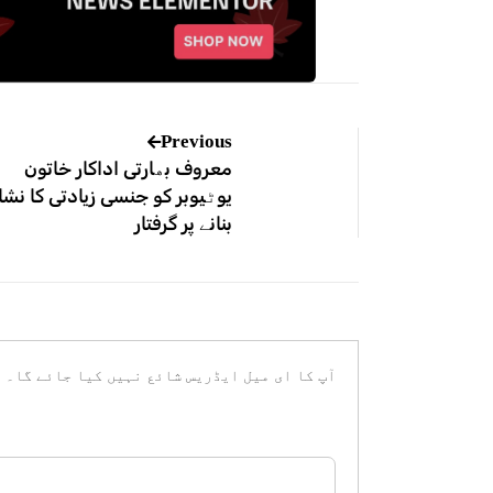
Previous
معروف بھارتی اداکار خاتون
یوٹیوبر کو جنسی زیادتی کا نشا
بنانے پر گرفتار
آپ کا ای میل ایڈریس شائع نہیں کیا جائے گا۔
ض