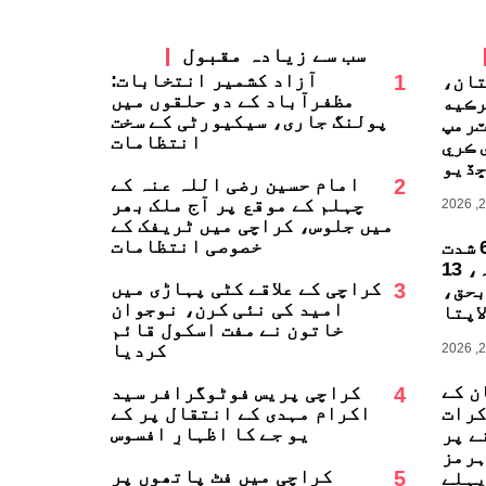
سب سے زیادہ مقبول
آزاد کشمیر انتخابات:
تان،
1
مظفرآباد کے دو حلقوں میں
رڪيه
پولنگ جاری، سیکیورٹی کے سخت
ٽرمپ
انتظامات
 ڪري
ڏيو
امام حسین رضی اللہ عنہ کے
2
چہلم کے موقع پر آج ملک بھر
میں جلوس، کراچی میں ٹریفک کے
خصوصی انتظامات
جاپان میں 6.8 شدت
کا زلزلہ، 13
کراچی کے علاقے کٹی پہاڑی میں
3
بحق،
امید کی نئی کرن، نوجوان
اپتا
خاتون نے مفت اسکول قائم
کردیا
ن کے
کراچی پریس فوٹوگرافر سید
4
کرات
اکرام مہدی کے انتقال پر کے
یو جے کا اظہارِ افسوس
ے پر
ہرمز
کراچی میں فٹ پاتھوں پر
5
پہلے