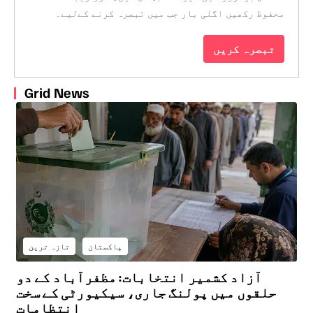
محفوظ رکھیں اگلی بار جب میں تبصرہ کرنے کےلیے۔
Grid News
پاکستان
تازہ ترین
آزاد کشمیر انتخابات: مظفرآباد کے دو
حلقوں میں پولنگ جاری، سیکیورٹی کے سخت
انتظامات