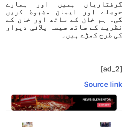
گرفتاریاں ہمیں اور ہمارے
حوصلے اور ایمان مضبوط کریں
گی۔ ہم خان کے ساتھ اور خان کے
نظریے کے ساتھ سیسہ پلائی دیوار
کی طرح کھڑے ہیں۔
[ad_2]
Source link