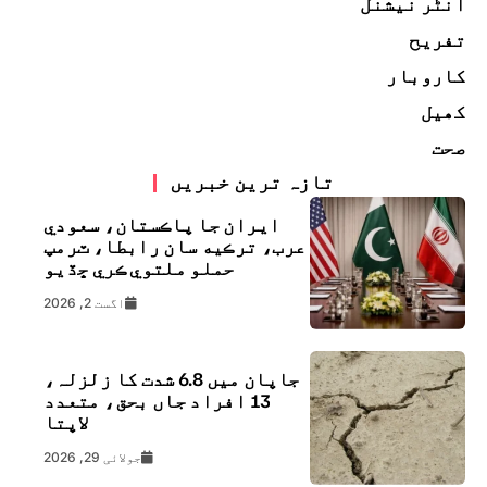
انٹر نیشنل
تفریح
کاروبار
کھیل
صحت
تازہ ترین خبریں
ايران جا پاڪستان، سعودي
عرب، ترڪيه سان رابطا، ٽرمپ
حملو ملتوي ڪري ڇڏيو
اگست 2, 2026
جاپان میں 6.8 شدت کا زلزلہ،
13 افراد جاں بحق، متعدد
لاپتا
جولائی 29, 2026