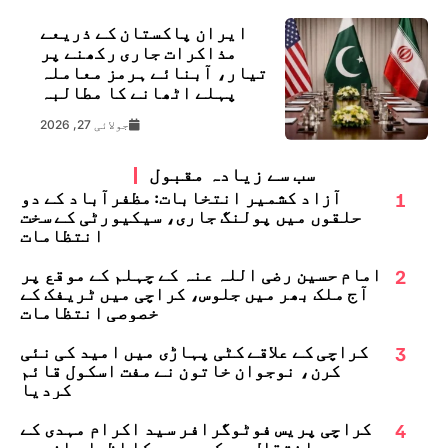
ایران پاکستان کے ذریعے
مذاکرات جاری رکھنے پر
تیار، آبنائے ہرمز معاملہ
پہلے اٹھانے کا مطالبہ
جولائی 27, 2026
سب سے زیادہ مقبول
1
آزاد کشمیر انتخابات: مظفرآباد کے دو
حلقوں میں پولنگ جاری، سیکیورٹی کے سخت
انتظامات
2
امام حسین رضی اللہ عنہ کے چہلم کے موقع پر
آج ملک بھر میں جلوس، کراچی میں ٹریفک کے
خصوصی انتظامات
3
کراچی کے علاقے کٹی پہاڑی میں امید کی نئی
کرن، نوجوان خاتون نے مفت اسکول قائم
کردیا
4
کراچی پریس فوٹوگرافر سید اکرام مہدی کے
انتقال پر کے یو جے کا اظہارِ افسوس