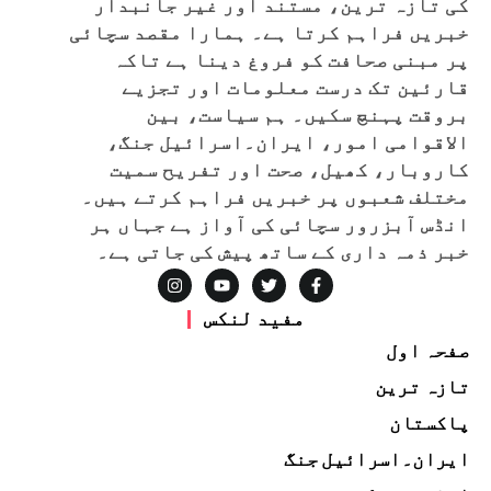
کی تازہ ترین، مستند اور غیر جانبدار
خبریں فراہم کرتا ہے۔ ہمارا مقصد سچائی
پر مبنی صحافت کو فروغ دینا ہے تاکہ
قارئین تک درست معلومات اور تجزیے
بروقت پہنچ سکیں۔ ہم سیاست، بین
الاقوامی امور، ایران۔اسرائیل جنگ،
کاروبار، کھیل، صحت اور تفریح سمیت
مختلف شعبوں پر خبریں فراہم کرتے ہیں۔
انڈس آبزرور سچائی کی آواز ہے جہاں ہر
خبر ذمہ داری کے ساتھ پیش کی جاتی ہے۔
مفید لنکس
صفحہ اول
تازہ ترین
پاکستان
ایران۔اسرائیل جنگ