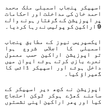
اسپیکر پنجاب اسمبلی ملک محمد
احمد خان کی مداخلت اور احکامات
پر اپوزیشن کے گرفتار ہونے والے
9 اراکین کو پولیس نے رہا کردیا۔
ایکسپریس نیوز کے مطابق پنجاب
اسمبلی کا اجلاس شروع ہوا
تو اپوزیشن اراکین حسب معمول
نعرے بازی کرتے ہوئے ایوان میں
داخل ہوئے اور اسپیکر ڈائس کا
گھیراؤ کیا۔
اپوزیشن نے کچھ دیر اسپیکر کے
سامنے کھڑے ہوکر ٹوکن احتجاج
کیا اور پھر اراکین اپنی نشستوں