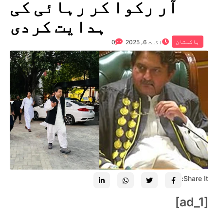
آر رکوا کر رہائی کی
ہدایت کردی
پاکستان
اگست 6, 2025
0
Share It:
[ad_1]