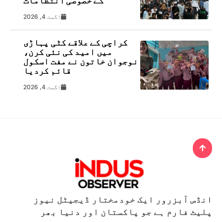
کے خصوصی انتظامات
اگست 4, 2026
کراچی کے علاقے کٹی پہاڑی
میں امید کی نئی کرن،
نوجوان خاتون نے مفت اسکول
قائم کردیا
اگست 4, 2026
انڈس آبزرور ایک خودمختار ڈیجیٹل نیوز
پلیٹ فارم ہے جو پاکستان اور دنیا بھر