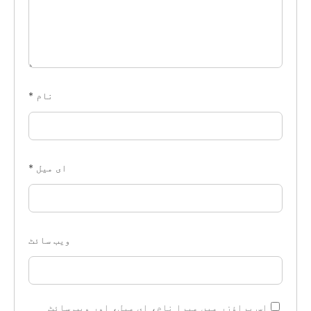
نام
*
ای میل
*
ویب‌ سائٹ
اس براؤزر میں میرا نام، ای میل، اور ویب سائٹ