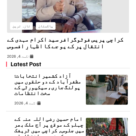
پاکستان
تازہ ترین
کراچی پریس فوٹوگرافر سید اکرام مہدی کے
انتقال پر کے یو جے کا اظہارِ افسوس
اگست 4, 2026
Latest Post
آزاد کشمیر انتخابات:
مظفرآباد کے دو حلقوں میں
پولنگ جاری، سیکیورٹی کے
سخت انتظامات
اگست 4, 2026
امام حسین رضی اللہ عنہ کے
چہلم کے موقع پر آج ملک بھر
میں جلوس، کراچی میں ٹریفک