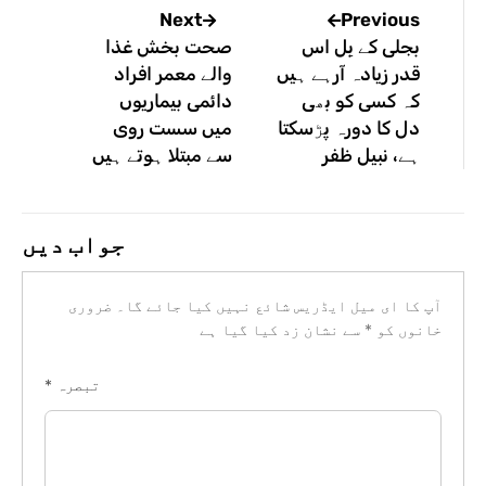
Previous
Next
بجلی کے بِل اس
صحت بخش غذا
قدر زیادہ آرہے ہیں
والے معمر افراد
کہ کسی کو بھی
دائمی بیماریوں
دل کا دورہ پڑسکتا
میں سست روی
ہے، نبیل ظفر
سے مبتلا ہوتے ہیں
جواب دیں
آپ کا ای میل ایڈریس شائع نہیں کیا جائے گا۔
ضروری
خانوں کو
*
سے نشان زد کیا گیا ہے
تبصرہ
*