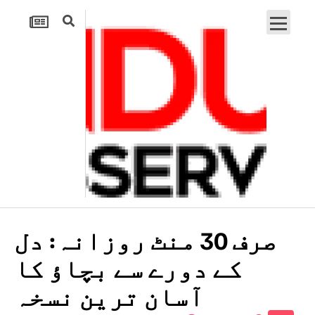
صرف 30 منٹ روزانہ: دل
کے دورے سے بچاؤ کا
آسان ترین نسخہ