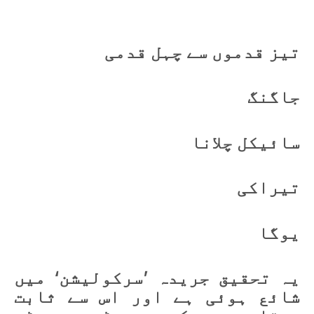
تیز قدموں سے چہل قدمی
جاگنگ
سائیکل چلانا
تیراکی
یوگا
یہ تحقیق جریدہ ’سرکولیشن‘ میں
شائع ہوئی ہے اور اس سے ثابت