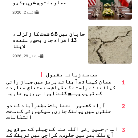
حملو ملتوي ڪري ڇڏيو
اگست 2, 2026
جاپان میں 6.8 شدت کا زلزلہ،
13 افراد جاں بحق، متعدد
لاپتا
جولائی 29, 2026
سب سے زیادہ مقبول
1
عمان کیساتھ آبنائے ہرمز میں جہاز رانی
کیلئے نئے راستے کے قیام سے متعلق معاہدے
کے قریب پہنچ گئے: ایرانی وزیرخارجہ
2
آزاد کشمیر انتخابات: مظفرآباد کے دو
حلقوں میں پولنگ جاری، سیکیورٹی کے سخت
انتظامات
3
امام حسین رضی اللہ عنہ کے چہلم کے موقع پر
آج ملک بھر میں جلوس، کراچی میں ٹریفک کے