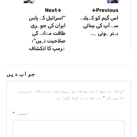
Previous
Next
اس گیم کو کھیلنے
’’اسرائیل کے پاس
سے آپ کی بینائی
ایران کی جوہری
بہتر ہوتی ہے
طاقت مٹانے کی
صلاحیت نہیں‘‘؛
ٹرمپ کا انکشاف
جواب دیں
آپ کا ای میل ایڈریس شائع نہیں کیا جائے گا۔
ضروری
خانوں کو
*
سے نشان زد کیا گیا ہے
تبصرہ
*