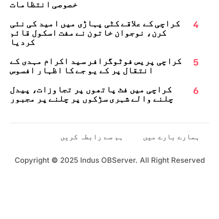
خصوصی انتظامات
4
کراچی کے علاقے کٹی پہاڑی میں امید کی نئی
کرن، نوجوان خاتون نے مفت اسکول قائم
کردیا
5
کراچی پریس فوٹوگرافر سید اکرام مہدی کے
انتقال پر کے یو جے کا اظہارِ افسوس
6
کراچی میں فٹ پاتھوں پر تجاوزات، پیدل
چلنے والے شہری سڑکوں پر چلنے پر مجبور
ہمارے بارے میں
ہم سے رابطہ کریں
Copyright
©
2025 Indus OBServer. All Right Reserved