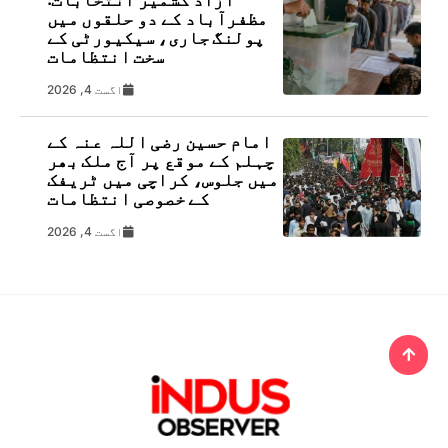
مظفرآباد کے دو حلقوں میں
پولنگ جاری، سیکیورٹی کے
سخت انتظامات
اگست 4, 2026
امام حسین رضی اللہ عنہ کے
چہلم کے موقع پر آج ملک بھر
میں جلوس، کراچی میں ٹریفک
کے خصوصی انتظامات
اگست 4, 2026