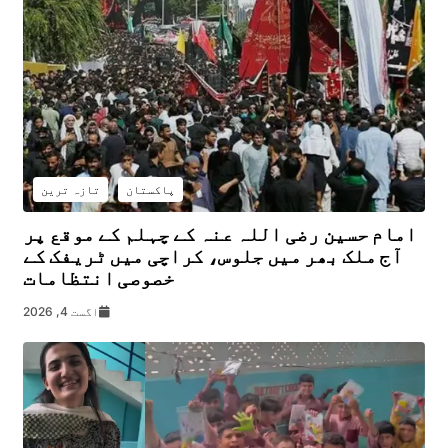
پاکستان
تازہ ترین
امام حسین رضی اللہ عنہ کے چہلم کے موقع پر
آج ملک بھر میں جلوس، کراچی میں ٹریفک کے
خصوصی انتظامات
اگست 4, 2026