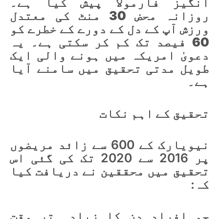
انگیز فارمولا پیش کیا ہے۔
روزانہ محض 30 منٹ کی معتدل
ورزش آپ کے دل کے دورے کے خطرے کو
60 فیصد تک کم کر سکتی ہے۔ یہ
دعویٰ امریکہ میں ہونے والی ایک
طویل مدتی تحقیق میں سامنے آیا
ہے۔
تحقیق کے اہم نکات
نیویارک کے 600 سے زائد مریضوں
پر 2016 سے 2020 تک کی گئی اس
تحقیق میں محققین نے دریافت کیا
کہ:
جو افراد دن کا زیادہ تر وقت