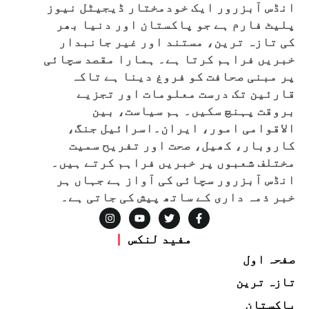
انڈس آبزرور ایک خودمختار ڈیجیٹل نیوز
پلیٹ فارم ہے جو پاکستان اور دنیا بھر
کی تازہ ترین، مستند اور غیر جانبدار
خبریں فراہم کرتا ہے۔ ہمارا مقصد سچائی
پر مبنی صحافت کو فروغ دینا ہے تاکہ
قارئین تک درست معلومات اور تجزیے
بروقت پہنچ سکیں۔ ہم سیاست، بین
الاقوامی امور، ایران۔اسرائیل جنگ،
کاروبار، کھیل، صحت اور تفریح سمیت
مختلف شعبوں پر خبریں فراہم کرتے ہیں۔
انڈس آبزرور سچائی کی آواز ہے جہاں ہر
خبر ذمہ داری کے ساتھ پیش کی جاتی ہے۔
مفید لنکس
صفحہ اول
تازہ ترین
پاکستان