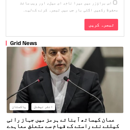
اس براؤزر میں میرا نام، ای میل، اور ویب سائٹ
محفوظ رکھیں اگلی بار جب میں تبصرہ کرنے کےلیے۔
Grid News
انٹر نیشنل
پاکستان
عمان کیساتھ آبنائے ہرمز میں جہاز رانی
کیلئے نئے راستے کے قیام سے متعلق معاہدے