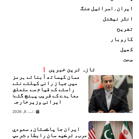
ایران۔اسرائیل جنگ
انٹر نیشنل
تفریح
کاروبار
کھیل
صحت
تازہ ترین خبریں
عمان کیساتھ آبنائے ہرمز
میں جہاز رانی کیلئے نئے
راستے کے قیام سے متعلق
معاہدے کے قریب پہنچ گئے:
ایرانی وزیرخارجہ
اگست 8, 2026
ايران جا پاڪستان، سعودي
عرب، ترڪيه سان رابطا، ٽرمپ