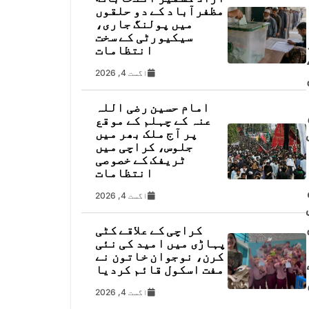
مظفرآباد کے دو حلقوں
میں پولنگ جاری،
سیکیورٹی کے سخت
انتظامات
ئی
اگست 4, 2026
امام حسین رضی اللہ
ں
عنہ کے چہلم کے موقع
پر آج ملک بھر میں
جلوس، کراچی میں
ٹریفک کے خصوصی
انتظامات
اگست 4, 2026
کراچی کے علاقے کٹی
پہاڑی میں امید کی نئی
کرن، نوجوان خاتون نے
مفت اسکول قائم کردیا
اگست 4, 2026