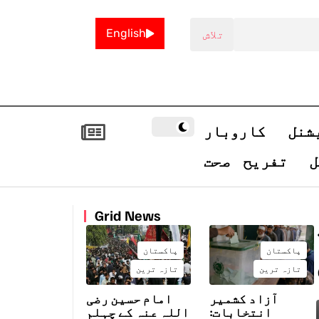
English
شنل
کاروبار
ل
تفریح
صحت
Grid News
پاکستان
پاکستان
تازہ ترین
تازہ ترین
آزاد کشمیر
امام حسین رضی
انتخابات:
اللہ عنہ کے چہلم