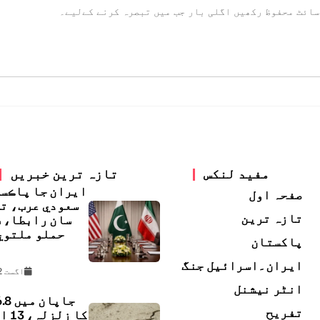
سائٹ محفوظ رکھیں اگلی بار جب میں تبصرہ کرنے کےلیے۔
مفید لنکس
تازہ ترین خبریں
ايران جا پاڪس
صفحہ اول
سعودي عرب، ت
تازہ ترین
سان رابطا، 
حملو ملتوي
پاکستان
ڇ
ایران۔اسرائیل جنگ
اگست 2, 2026
انٹر نیشنل
تفریح
کا زل