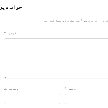
جواب دیں
روری خانوں کو
*
سے نشان زد کیا گیا ہے
تبصرہ
*
ای میل
*
ویب‌ سائٹ