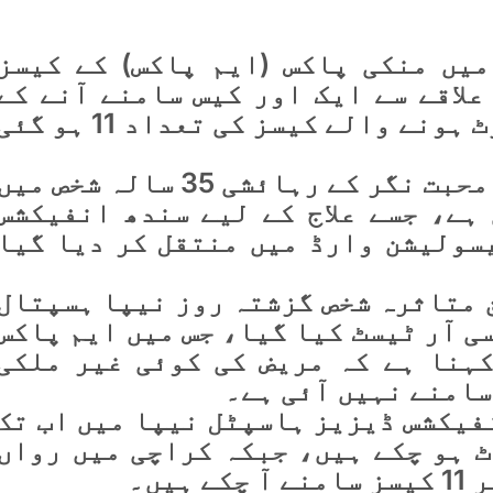
میں منکی پاکس (ایم پاکس) کے کیسز
علاقے سے ایک اور کیس سامنے آنے کے
بعد شہر میں رواں سال رپورٹ ہونے والے کیسز کی تعداد 11 ہو گ
محکمہ صحت کے مطابق لانڈھی محبت نگر کے رہائشی 35 سالہ شخص می
ہے، جسے علاج کے لیے سندھ انفیکشس
سولیشن وارڈ میں منتقل کر دیا گیا
 متاثرہ شخص گزشتہ روز نیپا ہسپتال
ی آر ٹیسٹ کیا گیا، جس میں ایم پاکس
ہنا ہے کہ مریض کی کوئی غیر ملکی
سامنے نہیں آئی ہے۔
فیکشس ڈیزیز ہاسپٹل نیپا میں اب تک
 کیسز رپورٹ ہو چکے ہیں، جبکہ کراچی میں رواں
یں۔