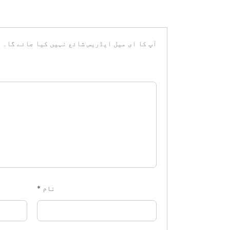
آپ کا ای میل ایڈریس شائع نہیں کیا جائے گا۔
ض
نام
*