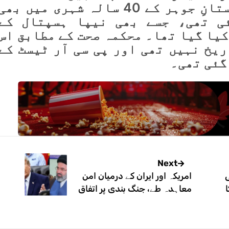
یاد رہے کہ ایک دن قبل گلستانِ جوہر کے 40 سالہ شہری میں بھی
ی تھی، جسے بھی نیپا ہسپتال کے
یا گیا تھا۔ محکمہ صحت کے مطابق اس
ریخ نہیں تھی اور پی سی آر ٹیسٹ کے
گئی تھی۔
Next
ی
امریکہ اور ایران کے درمیان امن
کا
معاہدہ طے، جنگ بندی پر اتفاق