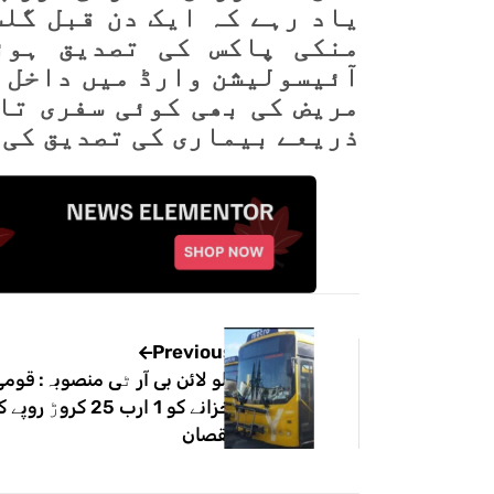
منکی پاکس کی تصدیق ہوئ
آئیسولیشن وارڈ میں داخل ک
مریض کی بھی کوئی سفری تا
ذریعے بیماری کی تصدیق کی 
Previous
یلو لائن بی آر ٹی منصوبہ: قوم
خزانے کو 1 ارب 25 کروڑ روپے 
نقصان