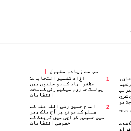
سب سے زیادہ مقبول
1
آزاد کشمیر انتخابات:
تان،
مظفرآباد کے دو حلقوں میں
رڪيه
پولنگ جاری، سیکیورٹی کے سخت
ٽرمپ
انتظامات
 ڪري
ڏيو
2
امام حسین رضی اللہ عنہ کے
چہلم کے موقع پر آج ملک بھر
میں جلوس، کراچی میں ٹریفک کے
خصوصی انتظامات
جاپان میں 6.8 شدت
زلہ، 13 افراد