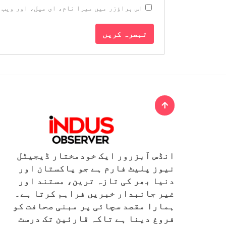
اس براؤزر میں میرا نام، ای میل، اور ویب 
انڈس آبزرور ایک خودمختار ڈیجیٹل
نیوز پلیٹ فارم ہے جو پاکستان اور
دنیا بھر کی تازہ ترین، مستند اور
غیر جانبدار خبریں فراہم کرتا ہے۔
ہمارا مقصد سچائی پر مبنی صحافت کو
فروغ دینا ہے تاکہ قارئین تک درست