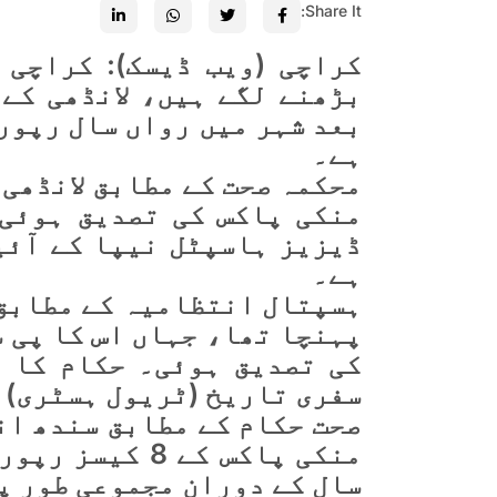
Share It:
کراچی (ویب ڈیسک): کراچی 
بڑھنے لگے ہیں، لانڈھی کے 
ہے۔
منکی پاکس کی تصدیق ہوئی 
ڈیزیز ہاسپٹل نیپا کے آئی
ہے۔
ہسپتال انتظامیہ کے مطابق
پہنچا تھا، جہاں اس کا پی س
کی تصدیق ہوئی۔ حکام کا ک
سفری تاریخ (ٹریول ہسٹری) 
صحت حکام کے مطابق سندھ ان
منکی پاکس کے 8
سال کے دوران مجموعی طور پر 11 کیسز سامنے آ چکے ہ