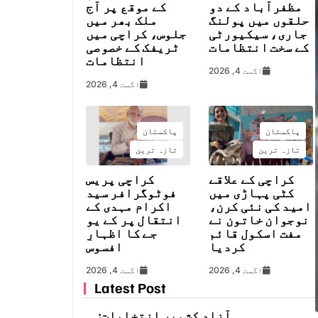
مظفرآباد کے دو
کے موقع پر آج
حلقوں میں پولنگ
ملک بھر میں
جاری، سیکیورٹی
جلوس، کراچی میں
کے سخت انتظامات
ٹریفک کے خصوصی
انتظامات
اگست 4, 2026
اگست 4, 2026
پاکستان
پاکستان
تازہ ترین
تازہ ترین
کراچی کے علاقے
کراچی پریس
کٹی پہاڑی میں
فوٹوگرافر سید
امید کی نئی کرن،
اکرام مہدی کے
نوجوان خاتون نے
انتقال پر کے یو
مفت اسکول قائم
جے کا اظہارِ
کردیا
افسوس
اگست 4, 2026
اگست 4, 2026
Latest Post
آزاد کشمیر انتخابات: