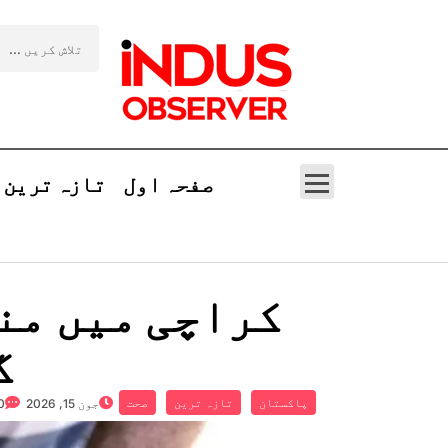
صفحہ اول
تازہ ترین
کراچی میں من
گئ
پاکستان
تازہ ترین
صحت
جون 15, 2026
0