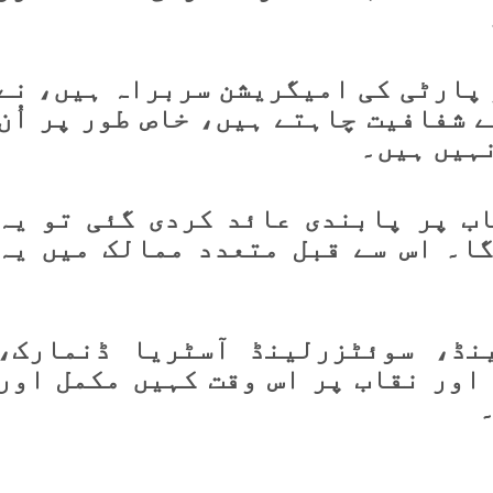
 پارٹی کی امیگریشن سربراہ ہیں، نے
 شفافیت چاہتے ہیں، خاص طور پر اُن
نہیں ہیں۔
ب پر پابندی عائد کردی گئی تو یہ
گا۔ اس سے قبل متعدد ممالک میں یہ
نڈ، سوئٹزرلینڈ آسٹریا ڈنمارک،
اور نقاب پر اس وقت کہیں مکمل اور