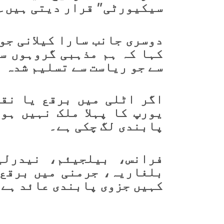
سیکیورٹی” قرار دیتی ہیں۔
دوسری جانب سارا کیلانی جو
کہا کہ ہم مذہبی گروہوں سے
سے جو ریاست سے تسلیم شدہ 
اگر اٹلی میں برقع یا نقا
یورپ کا پہلا ملک نہیں ہو
پابندی لگ چکی ہے۔
فرانس، بیلجیئم، نیدرلی
بلغاریہ، جرمنی میں برقع 
کہیں جزوی پابندی عائد ہے۔