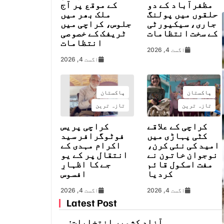
مظفرآباد کے دو
کے موقع پر آج
حلقوں میں پولنگ
ملک بھر میں
جاری، سیکیورٹی
جلوس، کراچی میں
کے سخت انتظامات
ٹریفک کے خصوصی
انتظامات
اگست 4, 2026
اگست 4, 2026
پاکستان
پاکستان
تازہ ترین
تازہ ترین
کراچی کے علاقے
کراچی پریس
کٹی پہاڑی میں
فوٹوگرافر سید
امید کی نئی کرن،
اکرام مہدی کے
نوجوان خاتون نے
انتقال پر کے یو
مفت اسکول قائم
جے کا اظہارِ
کردیا
افسوس
اگست 4, 2026
اگست 4, 2026
Latest Post
آزاد کشمیر انتخابات: