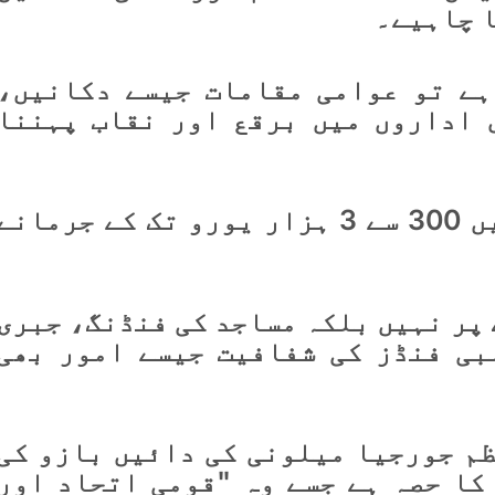
ا چاہیے۔
ہے تو عوامی مقامات جیسے دکانیں،
 اداروں میں برقع اور نقاب پہننا
جس کی خلاف ورزی کی صورت میں 300 سے 3 ہزار یورو تک کے جرمانے
 پر نہیں بلکہ مساجد کی فنڈنگ، جبری
بی فنڈز کی شفافیت جیسے امور بھی
ظم جورجیا میلونی کی دائیں بازو کی
 کا حصہ ہے جسے وہ "قومی اتحاد اور