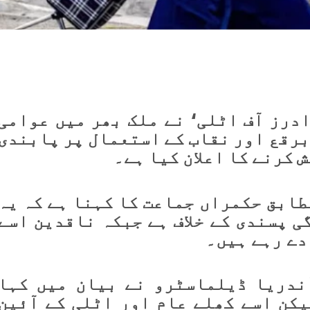
درز آف اٹلی‘ نے ملک بھر میں عوامی
برقع اور نقاب کے استعمال پر پابندی
 کرنے کا اعلان کیا ہے۔
طابق حکمراں جماعت کا کہنا ہے کہ یہ
ی پسندی کے خلاف ہے جبکہ ناقدین اسے
دے رہے ہیں۔
ندریا ڈیلماسٹرو نے بیان میں کہا
یکن اسے کھلے عام اور اٹلی کے آئین