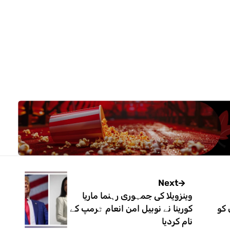
Next
وینزویلا کی جمہوری رہنما ماریا
 کو
کورینا نے نوبیل امن انعام ٹرمپ کے
نام کردیا