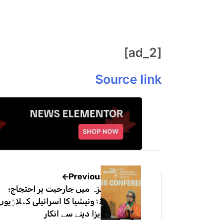
[ad_2]
Source link
Previous
غزہ میں جارحیت پر احتجاج؛
انڈونیشیا کا اسرائیلی کھلاڑیوں
ویزا دینے سے انکار