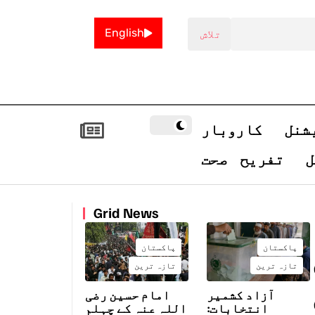
English
شنل
کاروبار
ل
تفریح
صحت
Grid News
پاکستان
پاکستان
تازہ ترین
تازہ ترین
آزاد کشمیر
امام حسین رضی
انتخابات:
اللہ عنہ کے چہلم