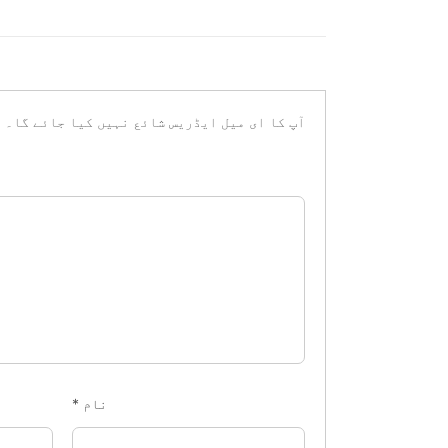
آپ کا ای میل ایڈریس شائع نہیں کیا جائے گا۔
ض
نام
*