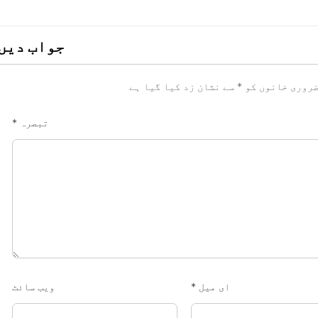
جواب دیں
روری خانوں کو
*
سے نشان زد کیا گیا ہے
تبصرہ
*
ای میل
*
ویب‌ سائٹ