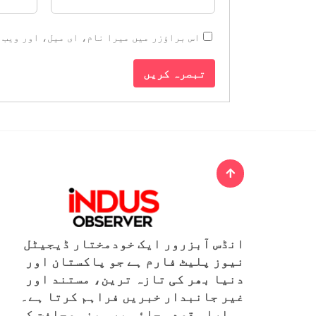
اس براؤزر میں میرا نام، ای میل، اور ویب 
انڈس آبزرور ایک خودمختار ڈیجیٹل
نیوز پلیٹ فارم ہے جو پاکستان اور
دنیا بھر کی تازہ ترین، مستند اور
غیر جانبدار خبریں فراہم کرتا ہے۔
ہمارا مقصد سچائی پر مبنی صحافت کو