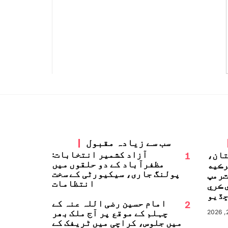
سب سے زیادہ مقبول
1
آزاد کشمیر انتخابات:
تان،
مظفرآباد کے دو حلقوں میں
رڪيه
پولنگ جاری، سیکیورٹی کے سخت
ٽرمپ
انتظامات
 ڪري
ڏيو
2
امام حسین رضی اللہ عنہ کے
چہلم کے موقع پر آج ملک بھر
میں جلوس، کراچی میں ٹریفک کے