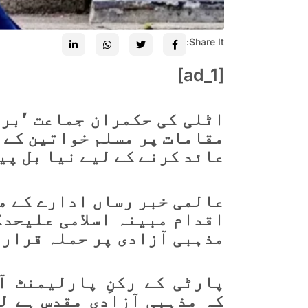
Share It:
[ad_1]
اٹلی کی حکمران جماعت ’برا
مقامات پر مسلم خواتین کے 
عائد کرنے کے لیے نیا بل پیش
عالمی خبر رساں ادارے کے م
اقدام مبینہ اسلامی علیحدگ
مذہبی آزادی پر حملہ قرار 
پارٹی کے رکنِ پارلیمنٹ آ
کہ مذہبی آزادی مقدس ہے ل