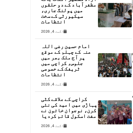
مظفرآباد کے دو حلقوں
میں پولنگ جاری،
سیکیورٹی کے سخت
انتظامات
اگست 4, 2026
امام حسین رضی اللہ
عنہ کے چہلم کے موقع
پر آج ملک بھر میں
جلوس، کراچی میں
ٹریفک کے خصوصی
انتظامات
اگست 4, 2026
کراچی کے علاقے کٹی
پہاڑی میں امید کی نئی
کرن، نوجوان خاتون نے
مفت اسکول قائم کردیا
اگست 4, 2026