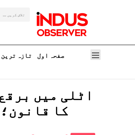
صفحہ اول
تازہ ترین
اٹلی میں برقع 
کا قانون؛ خ