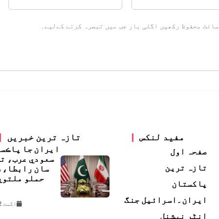
سائٹ محفوظ رکھیں اگلی بار جب میں تبصرہ کرنے کےلیے۔
مفید لنکس
تازہ ترین خبریں
ايران جا پاڪس
صفحہ اول
سعودي عرب، ت
تازہ ترین
سان رابطا، 
حملو ملتوي
پاکستان
ڇ
ایران۔اسرائیل جنگ
اگست 2, 2026
انٹر نیشنل