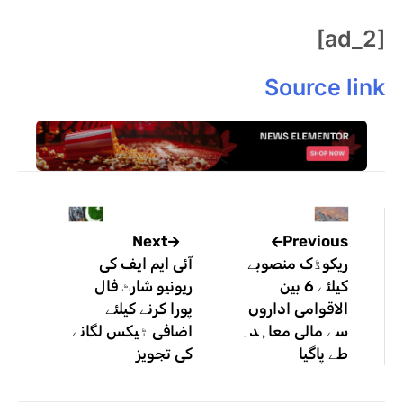
[ad_2]
Source link
Previous
Next
ریکوڈک منصوبے
آئی ایم ایف کی
کیلئے 6 بین
ریونیو شارٹ فال
الاقوامی اداروں
پورا کرنے کیلئے
سے مالی معاہدہ
اضافی ٹیکس لگانے
طے پاگیا
کی تجویز