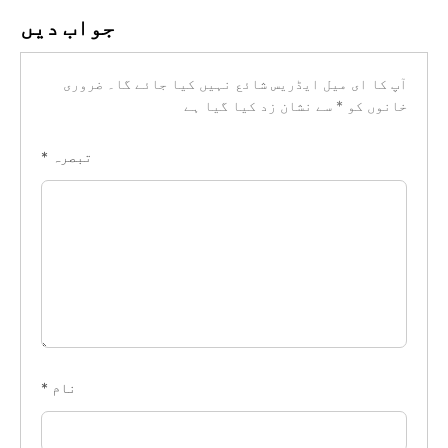
جواب دیں
آپ کا ای میل ایڈریس شائع نہیں کیا جائے گا۔
ضروری
خانوں کو
*
سے نشان زد کیا گیا ہے
تبصرہ
*
نام
*