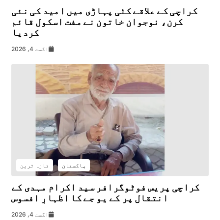
کراچی کے علاقے کٹی پہاڑی میں امید کی نئی
کرن، نوجوان خاتون نے مفت اسکول قائم
کردیا
اگست 4, 2026
پاکستان
تازہ ترین
کراچی پریس فوٹوگرافر سید اکرام مہدی کے
انتقال پر کے یو جے کا اظہارِ افسوس
اگست 4, 2026