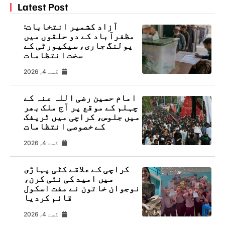
Latest Post
آزاد کشمیر انتخابات:
مظفرآباد کے دو حلقوں میں
پولنگ جاری، سیکیورٹی کے
سخت انتظامات
اگست 4, 2026
امام حسین رضی اللہ عنہ کے
چہلم کے موقع پر آج ملک بھر
میں جلوس، کراچی میں ٹریفک
کے خصوصی انتظامات
اگست 4, 2026
کراچی کے علاقے کٹی پہاڑی
میں امید کی نئی کرن،
نوجوان خاتون نے مفت اسکول
قائم کردیا
اگست 4, 2026