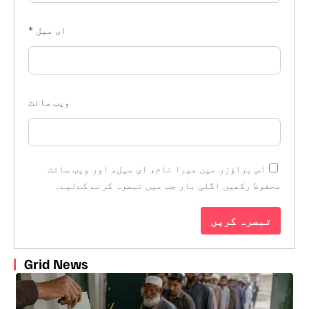
ای میل
*
ویب‌ سائٹ
اس براؤزر میں میرا نام، ای میل، اور ویب سائٹ
محفوظ رکھیں اگلی بار جب میں تبصرہ کرنے کےلیے۔
Grid News