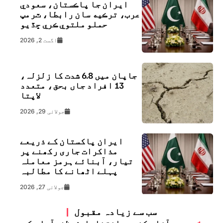
ايران جا پاڪستان، سعودي
عرب، ترڪيه سان رابطا، ٽرمپ
حملو ملتوي ڪري ڇڏيو
اگست 2, 2026
جاپان میں 6.8 شدت کا زلزلہ،
13 افراد جاں بحق، متعدد
لاپتا
جولائی 29, 2026
ایران پاکستان کے ذریعے
مذاکرات جاری رکھنے پر
تیار، آبنائے ہرمز معاملہ
پہلے اٹھانے کا مطالبہ
جولائی 27, 2026
سب سے زیادہ مقبول
آزاد کشمیر انتخابات: مظفرآباد کے دو