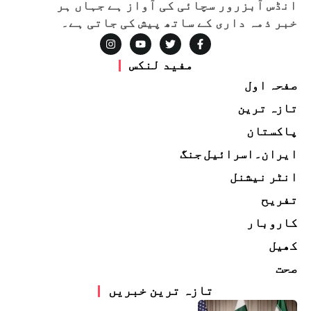
انڈس آبزرور سچائی کی آواز ہے جہاں ہر
خبر ذمہ داری کے ساتھ پیش کی جاتی ہے۔
مفید لنکس
صفحہ اول
تازہ ترین
پاکستان
ایران۔اسرائیل جنگ
انٹر نیشنل
تفریح
کاروبار
کھیل
صحت
تازہ ترین خبریں