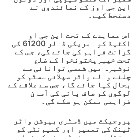
این جی اوز کے نمائندوں نے
دستخط کیے۔
اس معاہدے کے تحت این جی او
اکٹیڈ کو امریکی ڈالر 61200 کی
گرانٹ فراہم کی جائے گی، جس کے
تحت خیبرپختونخوا کے ضلع
نوشہرہ میں شمسی توانائی سے
چلنے والے واٹر سپلائی سسٹم کو
بحال کیا جائے گا، جس سے علاقے کے
لوگوں کو صاف پانی کی آسان
فراہمی ممکن ہو سکے گی۔
پروجیکٹ میں ڈسٹری بیوشن واٹر
ٹینک کی تعمیر اور کمیونٹی کو