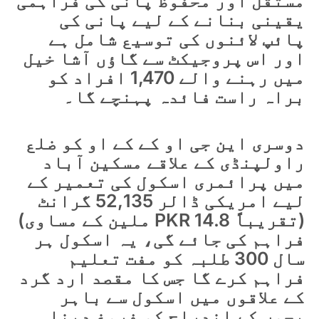
مستقل اور محفوظ پانی کی فراہمی
یقینی بنانے کے لیے پانی کی
پائپ لائنوں کی توسیع شامل ہے
اور اس پروجیکٹ سے گاؤں آشا خیل
میں رہنے والے 1,470 افراد کو
براہ راست فائدہ پہنچے گا۔
دوسری این جی او کے کے او کو ضلع
راولپنڈی کے علاقے مسکین آباد
میں پرائمری اسکول کی تعمیر کے
لیے امریکی ڈالر 52,135 گرانٹ
(تقریباً PKR 14.8 ملین کے مساوی)
فراہم کی جائے گی، یہ اسکول ہر
سال 300 طلبہ کو مفت تعلیم
فراہم کرے گا جس کا مقصد ارد گرد
کے علاقوں میں اسکول سے باہر
بچوں کے اندراج کو فروغ دینا