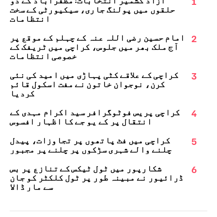
1
حلقوں میں پولنگ جاری، سیکیورٹی کے سخت
انتظامات
2
امام حسین رضی اللہ عنہ کے چہلم کے موقع پر
آج ملک بھر میں جلوس، کراچی میں ٹریفک کے
خصوصی انتظامات
3
کراچی کے علاقے کٹی پہاڑی میں امید کی نئی
کرن، نوجوان خاتون نے مفت اسکول قائم
کردیا
4
کراچی پریس فوٹوگرافر سید اکرام مہدی کے
انتقال پر کے یو جے کا اظہارِ افسوس
5
کراچی میں فٹ پاتھوں پر تجاوزات، پیدل
چلنے والے شہری سڑکوں پر چلنے پر مجبور
6
شکارپور میں ٹول ٹیکس کے تنازع پر بس
ڈرائیور نے مبینہ طور پر ٹول کلکٹر کو جان
سے مار ڈالا