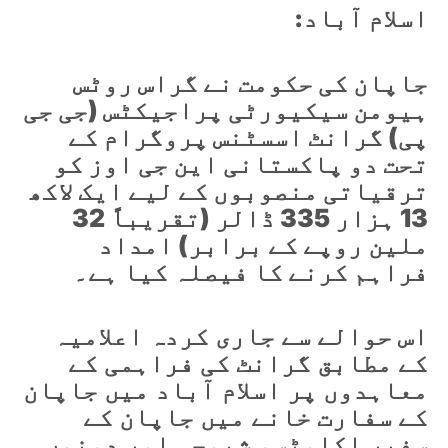
اسلام آباد:
جاپان کی حکومت نے گراس روٹس
ہیومن سیکیورٹی پراجیکٹس (جی جی
پی) گرانٹ اسسٹنس پروگرام کے
تحت دو پاکستانی این جی اوز کو
ترقیاتی منصوبوں کے لیے ایک لاکھ
13 ہزار 335 ڈالر (تقریباً 32
ملین روپے کے برابر) امداد
فراہم کرنے کا فیصلہ کیا ہے۔
اس حوالے سے جاری کردہ اعلامیہ
کے مطابق گرانٹ کی فراہمی کے
معاہدوں پر اسلام آباد میں جاپان
کے سفارت خانے میں جاپان کے
سفیر اکامٹسو شیوچی اور دونوں