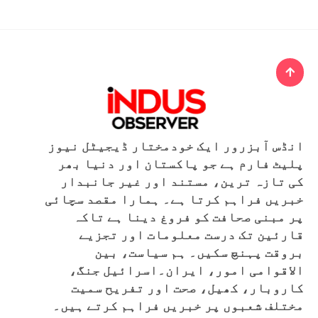
انڈس آبزرور ایک خودمختار ڈیجیٹل نیوز
پلیٹ فارم ہے جو پاکستان اور دنیا بھر
کی تازہ ترین، مستند اور غیر جانبدار
خبریں فراہم کرتا ہے۔ ہمارا مقصد سچائی
پر مبنی صحافت کو فروغ دینا ہے تاکہ
قارئین تک درست معلومات اور تجزیے
بروقت پہنچ سکیں۔ ہم سیاست، بین
الاقوامی امور، ایران۔اسرائیل جنگ،
کاروبار، کھیل، صحت اور تفریح سمیت
مختلف شعبوں پر خبریں فراہم کرتے ہیں۔