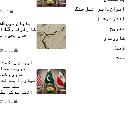
ڇ
ایران۔اسرائیل جنگ
اگست 2, 2026
انٹر نیشنل
تفریح
کا زل
جاں بحق، م
کاروبار
ل
کھیل
جولائی 29, 2026
صحت
ایران پاکستا
ذریعے مذا
جاری رکھن
تیار، آبنائے 
معاملہ 
اٹھانے کا مط
جولائی 27, 2026