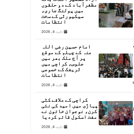
مظفرآباد کے دو حلقوں
میں پولنگ جاری،
سیکیورٹی کے سخت
انتظامات
اگست 4, 2026
امام حسین رضی اللہ
عنہ کے چہلم کے موقع
پر آج ملک بھر میں
جلوس، کراچی میں
ٹریفک کے خصوصی
انتظامات
اگست 4, 2026
کراچی کے علاقے کٹی
پہاڑی میں امید کی نئی
کرن، نوجوان خاتون نے
مفت اسکول قائم کردیا
اگست 4, 2026