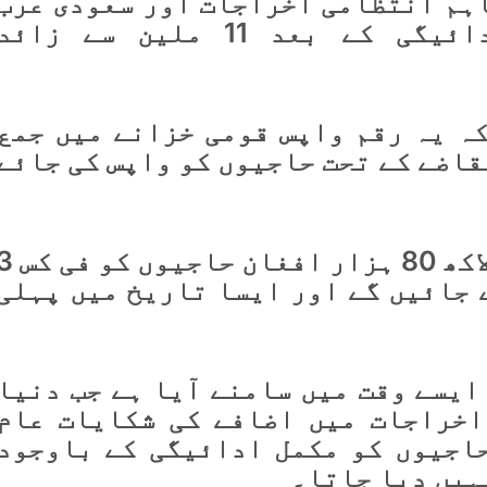
اہم انتظامی اخراجات اور سعودی عرب
میں مختلف خدمات کی ادائیگی کے بعد 11 ملین سے زائد
کہ یہ رقم واپس قومی خزانے میں جمع
قاضے کے تحت حاجیوں کو واپس کی جائے
انھوں نے مزید بتایا کہ 2 لاکھ 80 ہزار افغان حا
س کیے جائیں گے اور ایسا تاریخ میں پہلی
ایسے وقت میں سامنے آیا ہے جب دنیا
اخراجات میں اضافے کی شکایات عام
اجیوں کو مکمل ادائیگی کے باوجود
ہیں دیا جاتا۔