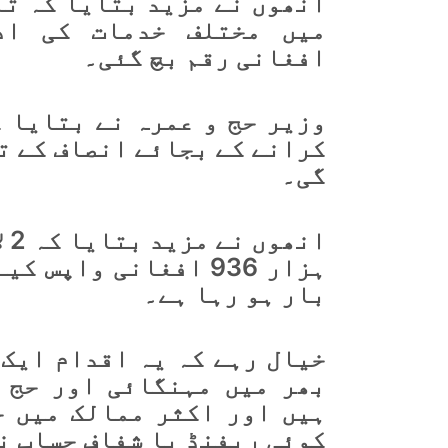
انھوں نے مزید بتایا کہ ت
افغانی رقم بچ گئی۔
وزیر حج و عمرہ نے بتایا 
کرانے کے بجائے انصاف کے ت
گی۔
ہزار 936 افغانی واپ
بار ہو رہا ہے۔
خیال رہے کہ یہ اقدام ایک 
بھر میں مہنگائی اور حج 
ہیں اور اکثر ممالک میں ح
کوئی ریفنڈ یا شفاف حساب ن