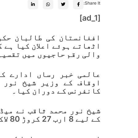
Share It:
[ad_1]
افغانستان کی طالبان حکو
اٹھاتے ہوئے اعلان کیا ہے ک
والی رقم حاجیوں میں تقسیم
عالمی خبر رساں ادارے کے
اوقاف کے وزیر شیخ نور 
کانفرنس کے دوران کیا۔
شیخ نور محمد ثاقب نے میڈ
کے لیے 8 ارب 27 کروڑ 80 لاکھ افغانی کا بجٹ مختص کیا گیا تھا۔