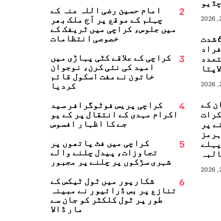
ڏيو
2
امام حسین رضی اللہ عنہ کے
چہلم کے موقع پر آج ملک بھر
میں جلوس، کراچی میں ٹریفک کے
خصوصی انتظامات
جاپان میں 6.8 شدت
زلہ، 13 افراد
3
کراچی کے علاقے کٹی پہاڑی میں
تعدد
امید کی نئی کرن، نوجوان
اپتا
خاتون نے مفت اسکول قائم
کردیا
ن کے
4
کراچی پریس فوٹوگرافر سید
کرات
اکرام مہدی کے انتقال پر کے یو
جے کا اظہارِ افسوس
ے پر
ہرمز
5
کراچی میں فٹ پاتھوں پر
پہلے
تجاوزات، پیدل چلنے والے
البہ
شہری سڑکوں پر چلنے پر مجبور
6
شکارپور میں ٹول ٹیکس کے
تنازع پر بس ڈرائیور نے مبینہ
طور پر ٹول کلکٹر کو جان سے
مار ڈالا