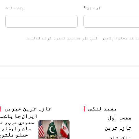
ای میل
*
ویب‌ سائٹ
سائٹ محفوظ رکھیں اگلی بار جب میں تبصرہ کرنے کےلیے۔
مفید لنکس
تازہ ترین خبریں
ايران جا پاڪس
صفحہ اول
سعودي عرب، ت
تازہ ترین
سان رابطا، 
حملو ملتوي
پاکستان