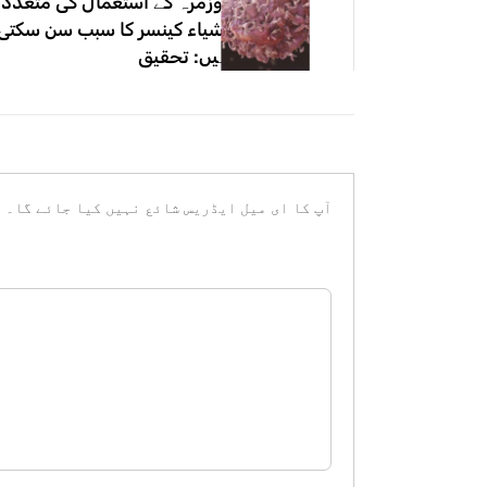
روزمرہ کے استعمال کی متعدد
اشیاء کینسر کا سبب سن سکتی
ہیں: تحقیق
آپ کا ای میل ایڈریس شائع نہیں کیا جائے گا۔
ض