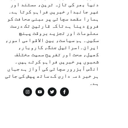
دنیا بھر کی تازہ ترین، مستند اور
غیر جانبدار خبریں فراہم کرتا ہے۔
ہمارا مقصد سچائی پر مبنی صحافت کو
فروغ دینا ہے تاکہ قارئین تک درست
معلومات اور تجزیے بروقت پہنچ
سکیں۔ ہم سیاست، بین الاقوامی امور،
ایران۔اسرائیل جنگ، کاروبار،
کھیل، صحت اور تفریح سمیت مختلف
شعبوں پر خبریں فراہم کرتے ہیں۔
انڈس آبزرور سچائی کی آواز ہے جہاں
ہر خبر ذمہ داری کے ساتھ پیش کی جاتی
ہے۔