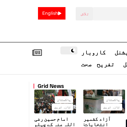
English
شنل
کاروبار
ل
تفریح
صحت
Grid News
پاکستان
پاکستان
تازہ ترین
تازہ ترین
آزاد کشمیر
امام حسین رضی
انتخابات:
اللہ عنہ کے چہلم