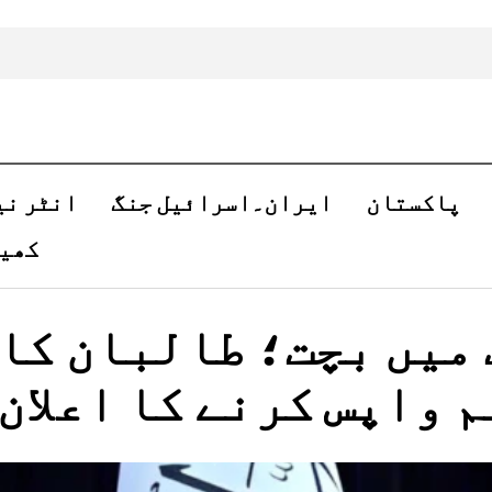
پاکستان
ایران۔اسرائیل جنگ
انٹر نی
کھی
میں بچت؛ طالبان کا
 واپس کرنے کا اعلان