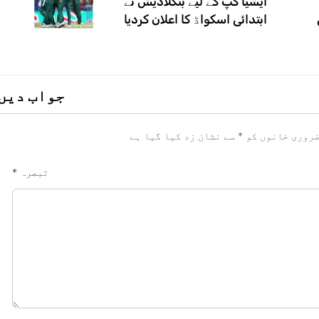
ایشیا کپ کے لیے بنگلادیش نے
ابتدائی اسکواڈ کا اعلان کردیا
جواب دیں
روری خانوں کو
*
سے نشان زد کیا گیا ہے
تبصرہ
*