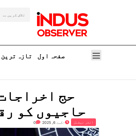
صفحہ اول
تازہ ترین
حج اخراجات 
حاجیوں کو رقم
انٹر نیشنل
اگست 6, 2025
0