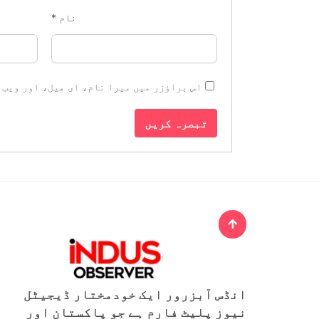
نام
*
اس براؤزر میں میرا نام، ای میل، اور ویب 
انڈس آبزرور ایک خودمختار ڈیجیٹل
نیوز پلیٹ فارم ہے جو پاکستان اور