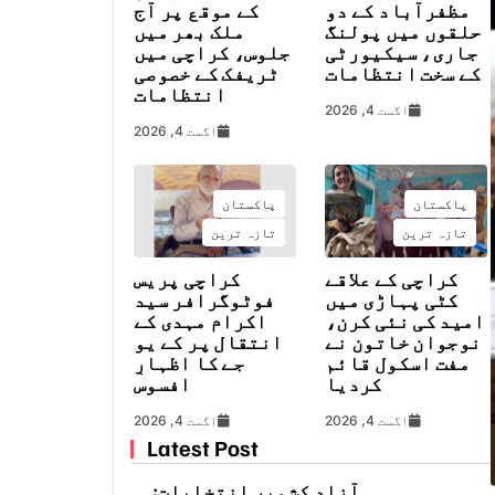
مظفرآباد کے دو
کے موقع پر آج
حلقوں میں پولنگ
ملک بھر میں
جاری، سیکیورٹی
جلوس، کراچی میں
کے سخت انتظامات
ٹریفک کے خصوصی
انتظامات
اگست 4, 2026
اگست 4, 2026
پاکستان
پاکستان
تازہ ترین
تازہ ترین
کراچی کے علاقے
کراچی پریس
کٹی پہاڑی میں
فوٹوگرافر سید
امید کی نئی کرن،
اکرام مہدی کے
نوجوان خاتون نے
انتقال پر کے یو
مفت اسکول قائم
جے کا اظہارِ
کردیا
افسوس
اگست 4, 2026
اگست 4, 2026
Latest Post
آزاد کشمیر انتخابات: