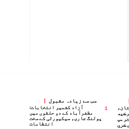
سب سے زیادہ مقبول
1
آزاد کشمیر انتخابات:
تان،
مظفرآباد کے دو حلقوں میں
رڪيه
پولنگ جاری، سیکیورٹی کے سخت
ٽرمپ
انتظامات
 ڪري