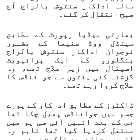
سالہ اداکار سنتوش بالراج آج
صبح انتقال کر گئے۔
بھارتی میڈیا رپورٹ کے مطابق
سینڈل ووڈ سنیما کے مشہور
نوجوان اداکار سنتوش بالراج
بنگلورو کے ایک پرائیویٹ
اسپتال میں زیر علاج تھے، وہ
گزشتہ کئی ہفتوں سے جوائنڈس کا
علاج کروا رہے تھے۔
ڈاکٹرز کے مطابق اداکار کے پورے
جسم میں جوائنڈس پھیل چکا تھا
جس کے بعد انہیں آئی سی یو میں
منتقل کردیا گیا تھا تاہم وہ
انہیں بچانے میں ناکام رہے۔