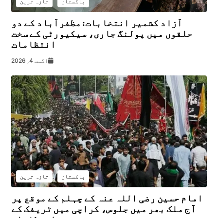
پاکستان
تازہ ترین
آزاد کشمیر انتخابات: مظفرآباد کے دو
حلقوں میں پولنگ جاری، سیکیورٹی کے سخت
انتظامات
اگست 4, 2026
پاکستان
تازہ ترین
امام حسین رضی اللہ عنہ کے چہلم کے موقع پر
آج ملک بھر میں جلوس، کراچی میں ٹریفک کے