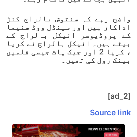
واضح رہے کہ سنتوش بالراج کنڑ
اداکار ہیں اور سینڈل ووڈ سنیما
کے پروڈیوسر انیکل بالراج کے
بیٹے ہیں۔ انیکل بالراج نے کریا
، کریا 2 اور جیک پاٹ جیسی فلمیں
بینک رول کی تھیں۔
[ad_2]
Source link