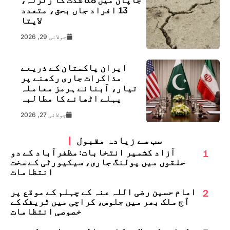
13 افراد جاں بحق، متعدد
لاپتا
جولائی 29, 2026
ایران پاکستان کے ذریعے
مذاکرات جاری رکھنے پر
تیار، آبنائے ہرمز معاملہ
پہلے اٹھانے کا مطالبہ
جولائی 27, 2026
سب سے زیادہ مقبول
1
آزاد کشمیر انتخابات: مظفرآباد کے دو
حلقوں میں پولنگ جاری، سیکیورٹی کے سخت
انتظامات
2
امام حسین رضی اللہ عنہ کے چہلم کے موقع پر
آج ملک بھر میں جلوس، کراچی میں ٹریفک کے
خصوصی انتظامات