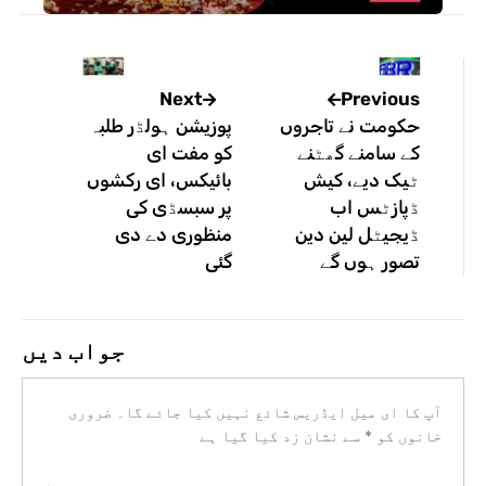
Previous
Next
حکومت نے تاجروں
پوزیشن ہولڈر طلبہ
کے سامنے گھٹنے
کو مفت ای
ٹیک دیے، کیش
بائیکس، ای رکشوں
ڈپازٹس اب
پر سبسڈی کی
ڈیجیٹل لین دین
منظوری دے دی
تصور ہوں گے
گئی
جواب دیں
آپ کا ای میل ایڈریس شائع نہیں کیا جائے گا۔
ضروری
خانوں کو
*
سے نشان زد کیا گیا ہے