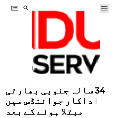
34 سالہ جنوبی بھارتی
اداکار جوائنڈس میں
مبتلا ہونے کے بعد