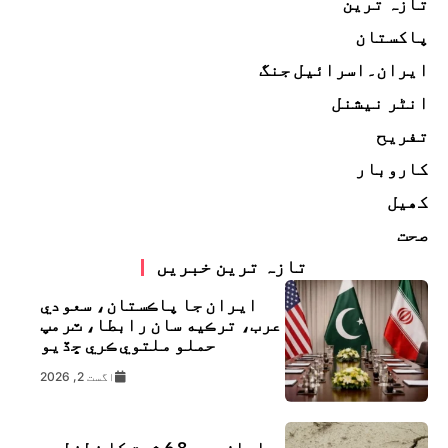
تازہ ترین
پاکستان
ایران۔اسرائیل جنگ
انٹر نیشنل
تفریح
کاروبار
کھیل
صحت
تازہ ترین خبریں
ايران جا پاڪستان، سعودي
عرب، ترڪيه سان رابطا، ٽرمپ
حملو ملتوي ڪري ڇڏيو
اگست 2, 2026
جاپان میں 6.8 شدت کا زلزلہ،