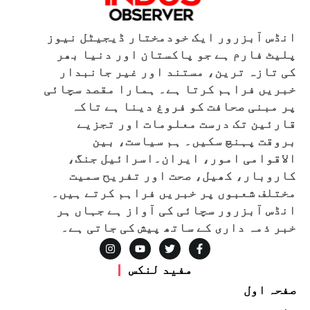
انڈس آبزرور ایک خودمختار ڈیجیٹل نیوز
پلیٹ فارم ہے جو پاکستان اور دنیا بھر
کی تازہ ترین، مستند اور غیر جانبدار
خبریں فراہم کرتا ہے۔ ہمارا مقصد سچائی
پر مبنی صحافت کو فروغ دینا ہے تاکہ
قارئین تک درست معلومات اور تجزیے
بروقت پہنچ سکیں۔ ہم سیاست، بین
الاقوامی امور، ایران۔اسرائیل جنگ،
کاروبار، کھیل، صحت اور تفریح سمیت
مختلف شعبوں پر خبریں فراہم کرتے ہیں۔
انڈس آبزرور سچائی کی آواز ہے جہاں ہر
خبر ذمہ داری کے ساتھ پیش کی جاتی ہے۔
مفید لنکس
صفحہ اول