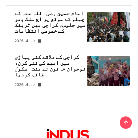
امام حسین رضی اللہ عنہ کے
چہلم کے موقع پر آج ملک بھر
میں جلوس، کراچی میں ٹریفک
کے خصوصی انتظامات
اگست 4, 2026
کراچی کے علاقے کٹی پہاڑی
میں امید کی نئی کرن،
نوجوان خاتون نے مفت اسکول
قائم کردیا
اگست 4, 2026