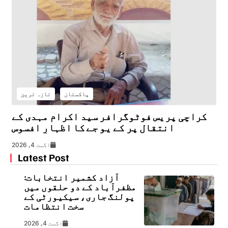
پاکستان
تازہ ترین
کراچی پریس فوٹوگرافر سید اکرام مہدی کے
انتقال پر کے یو جے کا اظہارِ افسوس
اگست 4, 2026
Latest Post
آزاد کشمیر انتخابات:
مظفرآباد کے دو حلقوں میں
پولنگ جاری، سیکیورٹی کے
سخت انتظامات
اگست 4, 2026