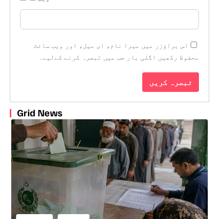
اس براؤزر میں میرا نام، ای میل، اور ویب سائٹ
محفوظ رکھیں اگلی بار جب میں تبصرہ کرنے کےلیے۔
Grid News