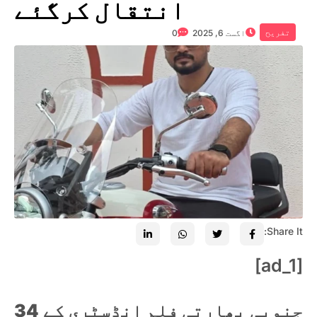
انتقال کرگئے
تفریح
اگست 6, 2025
0
Share It:
[ad_1]
جنوبی بھارتی فلم انڈسٹری کے 34