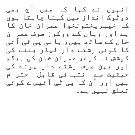
انہوں نے کہا کہ میں آج بھی
دوٹوک انداز میں کہنا چاہتا ہوں
کہ خیبرپختونخوا عمران خان کا
ہے اور وہاں کے ورکرز صرف عمران
خان کے ساتھ ہیں، بانی پی ٹی آئی
کا کوئی رشتے دار لیڈر بننے کی
کوشش نہ کرے، عمران خان کی بیگم
اور بہن صرف رشتے دار ہونے کی
حیثیت سے انتہائی قابل احترام
ہیں اور اُن کا پی ٹی آئیس ے کوئی
تعلق نہیں ہے۔