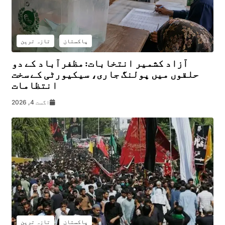
پاکستان
تازہ ترین
آزاد کشمیر انتخابات: مظفرآباد کے دو
حلقوں میں پولنگ جاری، سیکیورٹی کے سخت
انتظامات
اگست 4, 2026
پاکستان
تازہ ترین