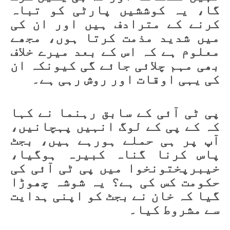
گا، یہ کوششیں پارٹی کو تباہ
کرنے کے مترادف ہیں اور ان کی
میں شدید مذمت کرتا ہوں، مجھے
معلوم ہے کہ اس کے بعد میرے خلاف
بھی مہم چلائی جائے گی کیونکہ ان
کی یہی اوقات اور روش رہی ہے۔
پی ٹی آئی کے سابق رہنما نے کہا
کہ کے پی کے لوگ انہیں پہچانیں،
آپ پر ہی حملے ہورہے ہیں، بجٹ
پاس کرنا گناہ کبیرہ ہوگیا،
خیبرپختونخوا میں پی ٹی آئی کی
حکومت کس کی ہے؟ یہ شوشہ چھوڑا
گیا کہ خان نے بجٹ کو اپنی ہدایت
سے مشروط کیا۔