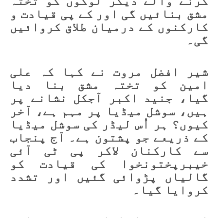
کرنے والے دیگر لوگوں کو تختہ
مشق بنائیں گی اور کے پی قیادت و
کارکنوں کے درمیان طلاق کروائیں
گی۔
شیر افضل مروت نے کہا کہ علی
امین کو تختہ مشق بنا دیا
گیا، جنید اکبر آجکل نشانے پر
ہیں، سوشل میڈیا پر مہم ہے، آخر
کیوں؟ ہر اُس لیڈر کی سوشل میڈیا
کے ذریعے جو پشتون ہے۔ آج پنجاب
سے کارکنان لاکر پی ٹی آئی
خیبرپختونخوا کی قیادت کو
گالیاں پڑوائی گئیں اور تشدد
کروایا گیا۔