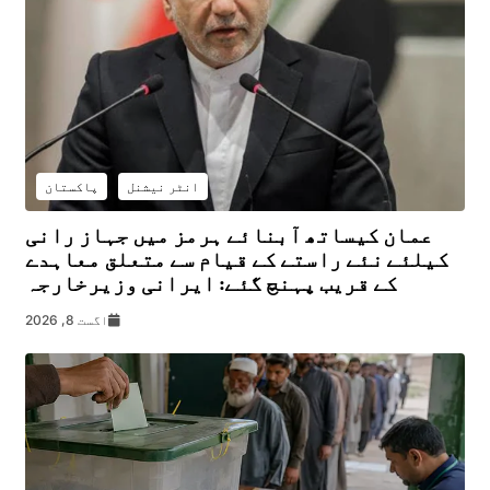
انٹر نیشنل
پاکستان
عمان کیساتھ آبنائے ہرمز میں جہاز رانی
کیلئے نئے راستے کے قیام سے متعلق معاہدے
کے قریب پہنچ گئے: ایرانی وزیرخارجہ
اگست 8, 2026