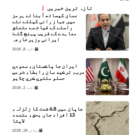
تازہ ترین خبریں
عمان کیساتھ آبنائے ہرمز
میں جہاز رانی کیلئے نئے
راستے کے قیام سے متعلق
معاہدے کے قریب پہنچ گئے:
ایرانی وزیرخارجہ
اگست 8, 2026
ايران جا پاڪستان، سعودي
عرب، ترڪيه سان رابطا، ٽرمپ
حملو ملتوي ڪري ڇڏيو
اگست 2, 2026
جاپان میں 6.8 شدت کا زلزلہ،
13 افراد جاں بحق، متعدد
لاپتا
جولائی 29, 2026