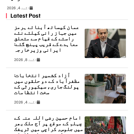
اگست 4, 2026
Latest Post
عمان کیساتھ آبنائے ہرمز
میں جہاز رانی کیلئے نئے
راستے کے قیام سے متعلق
معاہدے کے قریب پہنچ گئے:
ایرانی وزیرخارجہ
اگست 8, 2026
آزاد کشمیر انتخابات:
مظفرآباد کے دو حلقوں میں
پولنگ جاری، سیکیورٹی کے
سخت انتظامات
اگست 4, 2026
امام حسین رضی اللہ عنہ کے
چہلم کے موقع پر آج ملک بھر
میں جلوس، کراچی میں ٹریفک