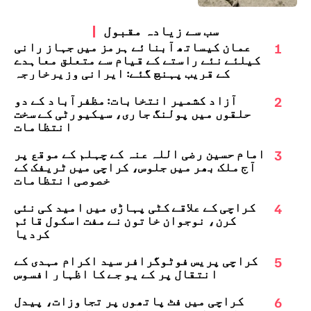
سب سے زیادہ مقبول
1
عمان کیساتھ آبنائے ہرمز میں جہاز رانی
کیلئے نئے راستے کے قیام سے متعلق معاہدے
کے قریب پہنچ گئے: ایرانی وزیرخارجہ
2
آزاد کشمیر انتخابات: مظفرآباد کے دو
حلقوں میں پولنگ جاری، سیکیورٹی کے سخت
انتظامات
3
امام حسین رضی اللہ عنہ کے چہلم کے موقع پر
آج ملک بھر میں جلوس، کراچی میں ٹریفک کے
خصوصی انتظامات
4
کراچی کے علاقے کٹی پہاڑی میں امید کی نئی
کرن، نوجوان خاتون نے مفت اسکول قائم
کردیا
5
کراچی پریس فوٹوگرافر سید اکرام مہدی کے
انتقال پر کے یو جے کا اظہارِ افسوس
6
کراچی میں فٹ پاتھوں پر تجاوزات، پیدل