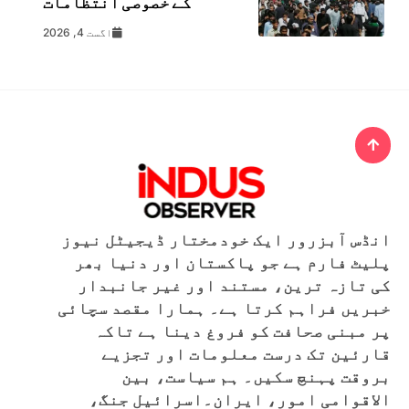
کے خصوصی انتظامات
اگست 4, 2026
انڈس آبزرور ایک خودمختار ڈیجیٹل نیوز
پلیٹ فارم ہے جو پاکستان اور دنیا بھر
کی تازہ ترین، مستند اور غیر جانبدار
خبریں فراہم کرتا ہے۔ ہمارا مقصد سچائی
پر مبنی صحافت کو فروغ دینا ہے تاکہ
قارئین تک درست معلومات اور تجزیے
بروقت پہنچ سکیں۔ ہم سیاست، بین
الاقوامی امور، ایران۔اسرائیل جنگ،