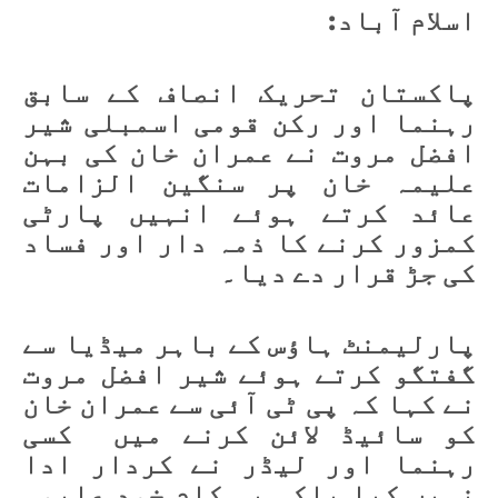
اسلام آباد:
پاکستان تحریک انصاف کے سابق
رہنما اور رکن قومی اسمبلی شیر
افضل مروت نے عمران خان کی بہن
علیمہ خان پر سنگین الزامات
عائد کرتے ہوئے انہیں پارٹی
کمزور کرنے کا ذمہ دار اور فساد
کی جڑ قرار دے دیا۔
پارلیمنٹ ہاؤس کے باہر میڈیا سے
گفتگو کرتے ہوئے شیر افضل مروت
نے کہا کہ پی ٹی آئی سے عمران خان
کو سائیڈ لائن کرنے میں کسی
رہنما اور لیڈر نے کردار ادا
نہیں کیا بلکہ یہ کام خود علیمہ