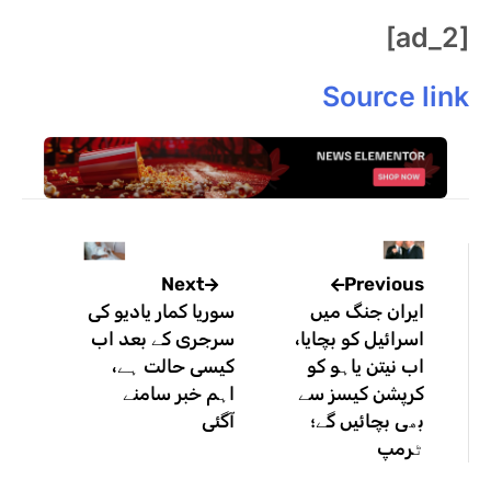
[ad_2]
Source link
Previous
Next
ایران جنگ میں
سوریا کمار یادیو کی
اسرائیل کو بچایا،
سرجری کے بعد اب
اب نیتن یاہو کو
کیسی حالت ہے،
کرپشن کیسز سے
اہم خبر سامنے
بھی بچائیں گے؛
آگئی
ٹرمپ