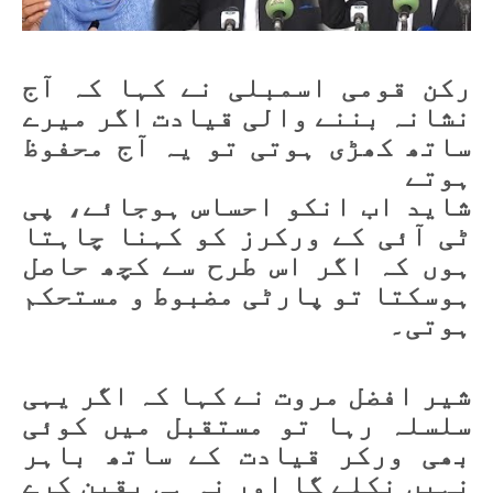
رکن قومی اسمبلی نے کہا کہ آج
نشانہ بننے والی قیادت اگر میرے
ساتھ کھڑی ہوتی تو یہ آج محفوظ
ہوتے
شاید اب انکو احساس ہوجائے، پی
ٹی آئی کے ورکرز کو کہنا چاہتا
ہوں کہ اگر اس طرح سے کچھ حاصل
ہوسکتا تو پارٹی مضبوط و مستحکم
ہوتی۔
شیر افضل مروت نے کہا کہ اگر یہی
سلسلہ رہا تو مستقبل میں کوئی
بھی ورکر قیادت کے ساتھ باہر
نہیں نکلے گا اور نہ ہی یقین کرے