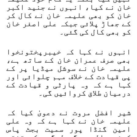
خان نے کیا، انہوں نے جنید اکبر
خان کو بھی علیمہ خان نے کال کر
کے جھاڑ پلائی جبکہ علی اصغر خان
کو بھی کال کی گئی۔
انہوں نے کہا کہ خیبرپختونخوا
بھی صرف عمران خان کے ساتھ ہے،
علیمہ خان نے سوشل میڈیا پر کے
پی قیادت کے خلاف مہم چلوائی اور
کہا ہے کہ وہ پارٹی و قیادت کے
درمیان طلاق کروائیں گی۔
شیر افضل مروت نے دعویٰ کیا کہ
علیمہ خان نے کہا ہے کہ وہ علی
امین گنڈا پور سمیت بجٹ پاس