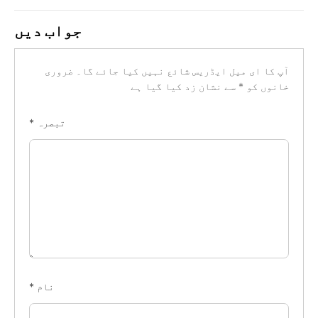
جواب دیں
آپ کا ای میل ایڈریس شائع نہیں کیا جائے گا۔
ضروری
خانوں کو
*
سے نشان زد کیا گیا ہے
تبصرہ
*
نام
*