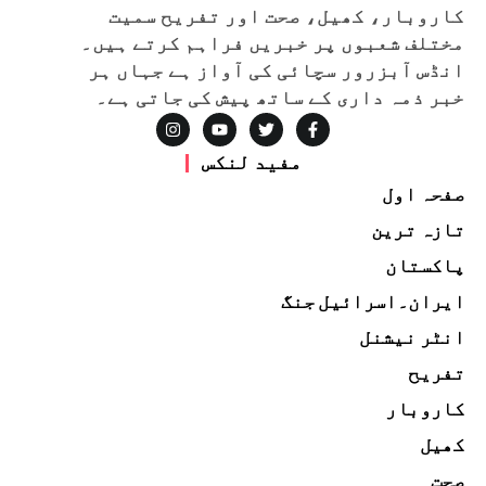
کاروبار، کھیل، صحت اور تفریح سمیت
مختلف شعبوں پر خبریں فراہم کرتے ہیں۔
انڈس آبزرور سچائی کی آواز ہے جہاں ہر
خبر ذمہ داری کے ساتھ پیش کی جاتی ہے۔
مفید لنکس
صفحہ اول
تازہ ترین
پاکستان
ایران۔اسرائیل جنگ
انٹر نیشنل
تفریح
کاروبار
کھیل
صحت