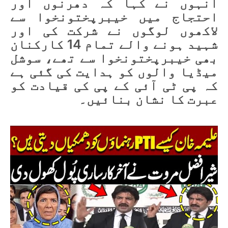
انہوں نے کہا کہ دھرنوں اور
احتجاج میں خیبرپختونخوا سے
لاکھوں لوگوں نے شرکت کی اور
شہید ہونے والے تمام 14 کارکنان
بھی خیبرپختونخوا سے تھے، سوشل
میڈیا والوں کو ہدایت کی گئی ہے
کہ پی ٹی آئی کے پی کی قیادت کو
عبرت کا نشان بنائیں۔