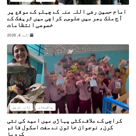
امام حسین رضی اللہ عنہ کے چہلم کے موقع پر
آج ملک بھر میں جلوس، کراچی میں ٹریفک کے
خصوصی انتظامات
اگست 4, 2026
پاکستان
تازہ ترین
کراچی کے علاقے کٹی پہاڑی میں امید کی نئی
کرن، نوجوان خاتون نے مفت اسکول قائم
کردیا