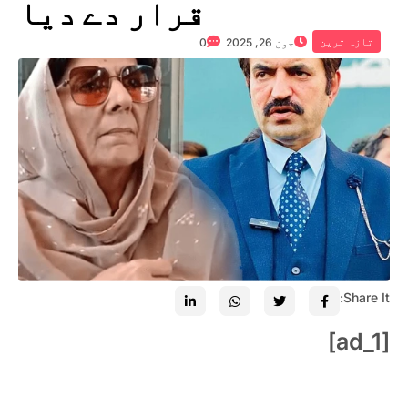
قرار دے دیا
تازہ ترین
جون 26, 2025
0
Share It:
[ad_1]