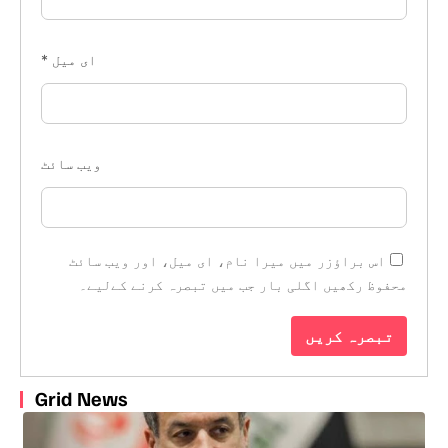
ای میل
*
ویب‌ سائٹ
اس براؤزر میں میرا نام، ای میل، اور ویب سائٹ
محفوظ رکھیں اگلی بار جب میں تبصرہ کرنے کےلیے۔
Grid News